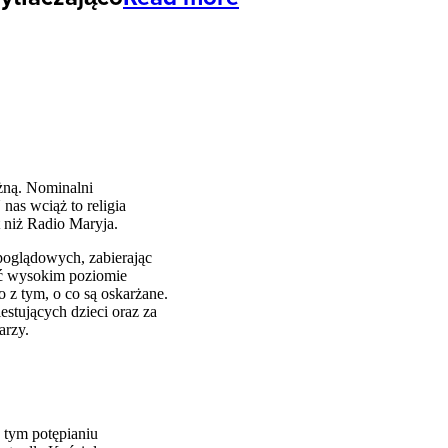
eżną. Nominalni
nas wciąż to religia
 niż Radio Maryja.
poglądowych, zabierając
ść wysokim poziomie
 z tym, o co są oskarżane.
estujących dzieci oraz za
arzy.
 tym potępianiu