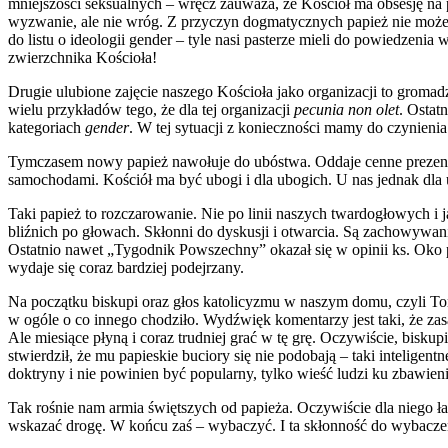
mniejszości seksualnych – wręcz zauważa, że Kościół ma obsesję na
wyzwanie, ale nie wróg. Z przyczyn dogmatycznych papież nie może s
do listu o ideologii gender – tyle nasi pasterze mieli do powiedzen
zwierzchnika Kościoła!
Drugie ulubione zajęcie naszego Kościoła jako organizacji to groma
wielu przykładów tego, że dla tej organizacji
pecunia non olet
. Ostat
kategoriach
gender
. W tej sytuacji z konieczności mamy do czynienia
Tymczasem nowy papież nawołuje do ubóstwa. Oddaje cenne prezenty 
samochodami. Kościół ma być ubogi i dla ubogich. U nas jednak dla ub
Taki papież to rozczarowanie. Nie po linii naszych twardogłowych i 
bliźnich po głowach. Skłonni do dyskusji i otwarcia. Są zachowywani
Ostatnio nawet „Tygodnik Powszechny” okazał się w opinii ks. Oko 
wydaje się coraz bardziej podejrzany.
Na początku biskupi oraz głos katolicyzmu w naszym domu, czyli Tom
w ogóle o co innego chodziło. Wydźwięk komentarzy jest taki, że zas
Ale miesiące płyną i coraz trudniej grać w tę grę. Oczywiście, bisk
stwierdził, że mu papieskie buciory się nie podobają – taki intelige
doktryny i nie powinien być popularny, tylko wieść ludzi ku zbawien
Tak rośnie nam armia świętszych od papieża. Oczywiście dla niego ł
wskazać drogę. W końcu zaś – wybaczyć. I ta skłonność do wybaczeni