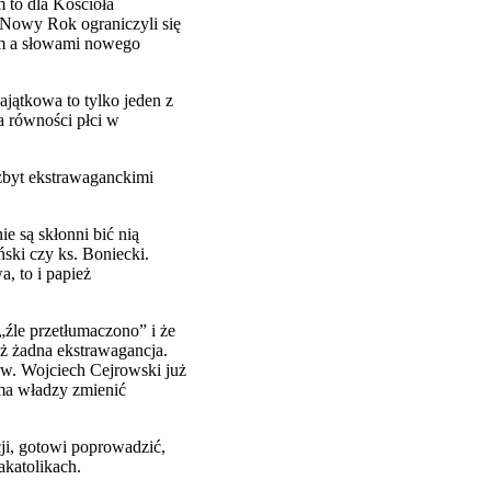
 to dla Kościoła
a Nowy Rok ograniczyli się
tym a słowami nowego
jątkowa to tylko jeden z
a równości płci w
zbyt ekstrawaganckimi
e są skłonni bić nią
ski czy ks. Boniecki.
, to i papież
„źle przetłumaczono” i że
eż żadna ekstrawagancja.
ków. Wojciech Cejrowski już
 ma władzy zmienić
ji, gotowi poprowadzić,
akatolikach.