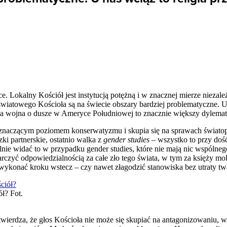
ce. Lokalny Kościół jest instytucją potężną i w znacznej mierze niezal
 światowego Kościoła są na świecie obszary bardziej problematyczne. U 
ana wojna o dusze w Ameryce Południowej to znacznie większy dylemat
ę znaczącym poziomem konserwatyzmu i skupia się na sprawach świato
zki partnerskie, ostatnio walka z
gender studies
– wszystko to przy do
ie widać to w przypadku gender studies, które nie mają nic wspólnego
arczyć odpowiedzialnością za całe zło tego świata, w tym za księży mol
 wykonać kroku wstecz – czy nawet złagodzić stanowiska bez utraty tw
ół? Fot.
wierdza, że głos Kościoła nie może się skupiać na antagonizowaniu, w