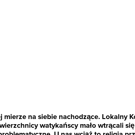
ej mierze na siebie nachodzące. Lokalny Ko
ierzchnicy watykańscy mało wtrącali się 
problematyczne. U nas wciąż to religia pr