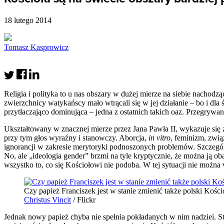
18 lutego 2014
Tomasz Kasprowicz
Religia i polityka to u nas obszary w dużej mierze na siebie nachodzą
zwierzchnicy watykańscy mało wtrącali się w jej działanie – bo i dla
przytłaczająco dominująca – jedna z ostatnich takich oaz. Przegryw
Ukształtowany w znacznej mierze przez Jana Pawła II, wykazuje si
przy tym głos wyraźny i stanowczy. Aborcja,
in vitro
, feminizm, zwią
ignorancji w zakresie merytoryki podnoszonych problemów. Szczególn
No, ale „ideologia gender” brzmi na tyle kryptycznie, że można ją ob
wszystko to, co się Kościołowi nie podoba. W tej sytuacji nie można
Czy papież Franciszek jest w stanie zmienić także polski Kości
Christus Vincit
/ Flickr
Jednak nowy papież chyba nie spełnia pokładanych w nim nadziei. St