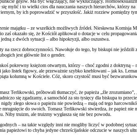
 punkcie gejów. Ma być włączający, nie wykluczający. Homoseksualizm
ię mylić i to wielki cios dla nauczania naszych hierarchów, którzy n
ia wiernym, by ich poprowadzić w przyszłość. Jakiż rozziew pomiędzy 
dzenie majątku – ze wszelkich możliwych źródeł. Niesławna Komisja Ma
nio zaś okazało się, że Kościół aplikował o dotacje w celu propagowani
 jedną z dwóch sytuacji – albo hipokryzji, albo oszustwa.
na rzecz dobroczynności. Nawołuje do tego, by biskupi nie jeździli 
ogich jest głównie list o gender.
jakoś pokrewny księżom otwartym, którzy – choć zgodni z doktryną – ni
 jako listek figowy, ale przeważnie szybko kneblowani – jak ks. Lemań
piąta kolumną w Kościele. Cóż, skoro czystość musi być bezwarunkowa
asz Terlikowski, próbowali tłumaczyć, że papieża „źle zrozumiano”, 
adniczo się zgadzamy, a samochód za sto tysięcy dla biskupa to przeci
upi nigdy złego słowa o papieżu nie powiedzą – mają od tego harcowni
ntne mrugnięcie do swoich. Tomasz Terlikowski stwierdza, że papież nie
iu. Niby truizm, ale truizmy wygłasza się nie bez powodu.
agodnych – na takie względy inni nie mogliby liczyć w podobnej sytuac
a papieżowi to chyba jedyne chrześcijańskie odczucie w naszych ultr