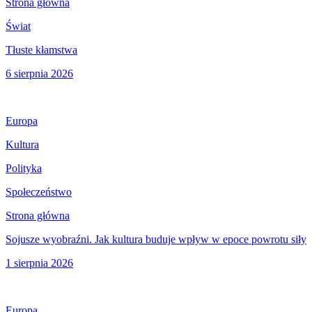
Strona główna
Świat
Tłuste kłamstwa
6 sierpnia 2026
Europa
Kultura
Polityka
Społeczeństwo
Strona główna
Sojusze wyobraźni. Jak kultura buduje wpływ w epoce powrotu siły
1 sierpnia 2026
Europa