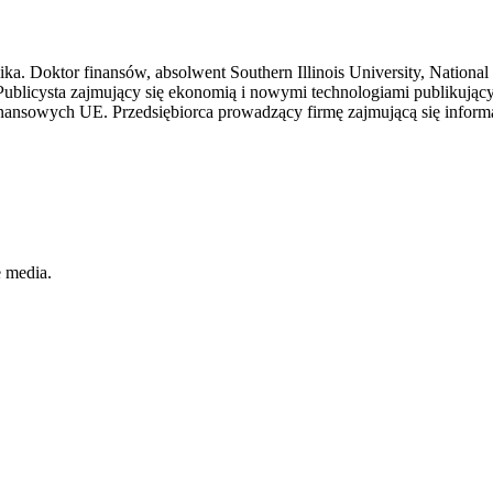
a. Doktor finansów, absolwent Southern Illinois University, National 
blicysta zajmujący się ekonomią i nowymi technologiami publikujący 
ansowych UE. Przedsiębiorca prowadzący firmę zajmującą się informa
e media.