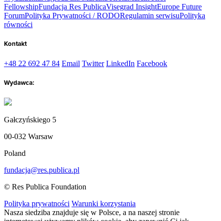
Fellowship
Fundacja Res Publica
Visegrad Insight
Europe Future
Forum
Polityka Prywatności / RODO
Regulamin serwisu
Polityka
równości
Kontakt
+48 22 692 47 84
Email
Twitter
LinkedIn
Facebook
Wydawca:
Gałczyńskiego 5
00-032 Warsaw
Poland
fundacja@res.publica.pl
© Res Publica Foundation
Polityka prywatności
Warunki korzystania
Nasza siedziba znajduje się w Polsce, a na naszej stronie