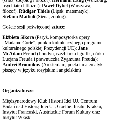
(Graz, socjolog i filozof);
Hermann Lang
(Würzburg,
psychiatra i filozof);
Paweł Dybel
(Warszawa,
filozof);
Rüdiger Thiele
(Lipsk, matematyk);
Stefano Mattioli
(Siena, zoolog).
Goście sesji poświęconej
sztuce
:
Elżbieta Sikora
(Paryż, kompozytorka opery
„Madame Curie”, punktu kulminacyjnego programu
kulturalnego polskiej Prezydencji UE);
Jane
McAdam Freud
(Londyn, rzeźbiarka i grafik, córka
Lucjana Freuda i prawnuczka Zygmunta Freuda);
Andrei Bronnikov
(Amsterdam, poeta i matematyk
piszący w języku rosyjskim i angielskim)
Organizatorzy:
Międzynarodowy Klub Historii Idei UJ, Centrum
Badań nad Historią Idei UJ, Goethe- Insitut Krakau;
Instytut Francuski, Austriackie Forum Kultury oraz
Instytut Włoski