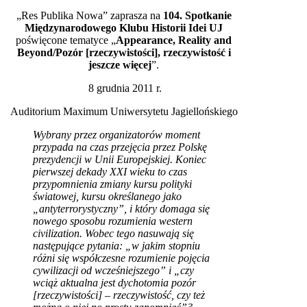
„Res Publika Nowa” zaprasza na
104. Spotkanie
Międzynarodowego Klubu Historii Idei UJ
poświęcone tematyce „
Appearance, Reality and
Beyond/Pozór [rzeczywistości], rzeczywistość i
jeszcze więcej
”.
8 grudnia 2011 r.
Auditorium Maximum Uniwersytetu Jagiellońskiego
Wybrany przez organizatorów moment
przypada na czas przejęcia przez Polskę
prezydencji w Unii Europejskiej. Koniec
pierwszej dekady XXI wieku to czas
przypomnienia zmiany kursu polityki
światowej, kursu określanego jako
„antyterrorystyczny”, i który domaga się
nowego sposobu rozumienia western
civilization. Wobec tego nasuwają się
następujące pytania: „w jakim stopniu
różni się współczesne rozumienie pojęcia
cywilizacji od wcześniejszego” i „czy
wciąż aktualna jest dychotomia pozór
[rzeczywistości] – rzeczywistość, czy też