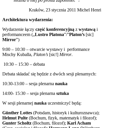
można o niej po prostu zapomnieć”?
Kraków, 23 stycznia 2011 Michel Henri
Architektura wydarzenia:
Wydarzenie łączy
część konferencyjną
z
wystawą
i
performanceem („
Lustro Platona
”/”
Platon’s
[sic]
Mirror
”)
9:00 – 10:30 – otwarcie wystawy i performance
Mischy Kuballa,
Platon’s
[sic!]
Mirror
.
10:30 – 15:30 – debata
Debata składać się będzie z dwóch sesji plenarnych:
10:30-13:00 – sesja plenarna
nauka
14:00- 15:30 – sesja plenarna
sztuka
W sesji plenarnej
nauka
uczestniczyć będą:
Günther Lottes
(Potsdam, historyk i kulturoznawca);
Helmut Pulte
(Bochum, fizyk, matematyk i filozof);
Gunter Scholtz
(Bochum, filozof);
Karl Acham