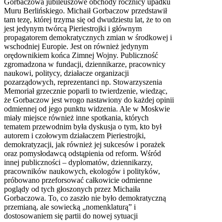
Gorbaczowa jubileuszowe obchody rocznicy upadku
Muru Berlińskiego. Michaił Gorbaczow przedstawił
tam tezę, której trzyma się od dwudziestu lat, że to on
jest jedynym twórcą Pieriestrojki i głównym
propagatorem demokratycznych zmian w środkowej i
wschodniej Europie. Jest on również jedynym
orędownikiem końca Zimnej Wojny. Publiczność
zgromadzona w fundacji, dziennikarze, pracownicy
naukowi, politycy, działacze organizacji
pozarządowych, reprezentanci np. Stowarzyszenia
Memoriał grzecznie poparli to twierdzenie, wiedząc,
że Gorbaczow jest wrogo nastawiony do każdej opinii
odmiennej od jego punktu widzenia. Ale w Moskwie
miały miejsce również inne spotkania, których
tematem przewodnim była dyskusja o tym, kto był
autorem i czołowym działaczem Pieriestrojki,
demokratyzacji, jak również jej sukcesów i porażek
oraz pomysłodawcą odstąpienia od reform. Wśród
innej publiczności – dyplomatów, dziennikarzy,
pracowników naukowych, ekologów i polityków,
próbowano przeforsować całkowicie odmienne
poglądy od tych głoszonych przez Michaiła
Gorbaczowa. To, co zaszło nie było demokratyczną
przemianą, ale sowiecką „nomenklaturą” i
dostosowaniem się partii do nowej sytuacji