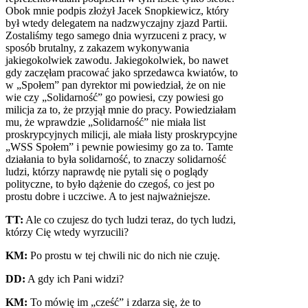
Obok mnie podpis złożył Jacek Snopkiewicz, który
był wtedy delegatem na nadzwyczajny zjazd Partii.
Zostaliśmy tego samego dnia wyrzuceni z pracy, w
sposób brutalny, z zakazem wykonywania
jakiegokolwiek zawodu. Jakiegokolwiek, bo nawet
gdy zaczęłam pracować jako sprzedawca kwiatów, to
w „Społem” pan dyrektor mi powiedział, że on nie
wie czy „Solidarność” go powiesi, czy powiesi go
milicja za to, że przyjął mnie do pracy. Powiedziałam
mu, że wprawdzie „Solidarność” nie miała list
proskrypcyjnych milicji, ale miała listy proskrypcyjne
„
WSS
Społem” i pewnie powiesimy go za to. Tamte
działania to była solidarność, to znaczy solidarność
ludzi, którzy naprawdę nie pytali się o poglądy
polityczne, to było dążenie do czegoś, co jest po
prostu dobre i uczciwe. A to jest najważniejsze.
TT:
Ale co czujesz do tych ludzi teraz, do tych ludzi,
którzy Cię wtedy wyrzucili?
KM:
Po prostu w tej chwili nic do nich nie czuję.
DD:
A gdy ich Pani widzi?
KM:
To mówię im „cześć” i zdarza się, że to