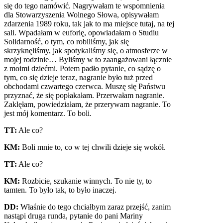
się do tego namówić. Nagrywałam te wspomnienia
dla Stowarzyszenia Wolnego Słowa, opisywałam
zdarzenia 1989 roku, tak jak to ma miejsce tutaj, na tej
sali. Wpadałam w euforię, opowiadałam o Studiu
Solidarność, o tym, co robiliśmy, jak się
skrzyknęliśmy, jak spotykaliśmy się, o atmosferze w
mojej rodzinie… Byliśmy w to zaangażowani łącznie
z moimi dziećmi. Potem padło pytanie, co sądzę o
tym, co się dzieje teraz, nagranie było tuż przed
obchodami czwartego czerwca. Muszę się Państwu
przyznać, że się popłakałam. Przerwałam nagranie.
Zaklęłam, powiedziałam, że przerywam nagranie. To
jest mój komentarz. To boli.
TT:
Ale co?
KM:
Boli mnie to, co w tej chwili dzieje się wokół.
TT:
Ale co?
KM:
Rozbicie, szukanie winnych. To nie ty, to
tamten. To było tak, to było inaczej.
DD:
Właśnie do tego chciałbym zaraz przejść, zanim
nastąpi druga runda, pytanie do pani Mariny