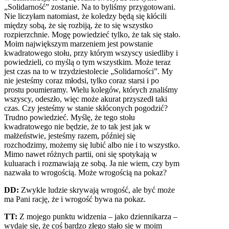
„Solidarność” zostanie. Na to byliśmy przygotowani.
Nie liczyłam natomiast, że koledzy będą się kłócili
między sobą, że się rozbiją, że to się wszystko
rozpierzchnie. Mogę powiedzieć tylko, że tak się stało.
Moim największym marzeniem jest powstanie
kwadratowego stołu, przy którym wszyscy usiedliby i
powiedzieli, co myślą o tym wszystkim. Może teraz
jest czas na to w trzydziestolecie „Solidarności”. My
nie jesteśmy coraz młodsi, tylko coraz starsi i po
prostu poumieramy. Wielu kolegów, których znaliśmy
wszyscy, odeszło, więc może akurat przyszedł taki
czas. Czy jesteśmy w stanie skłóconych pogodzić?
Trudno powiedzieć. Myślę, że tego stołu
kwadratowego nie będzie, że to tak jest jak w
małżeństwie, jesteśmy razem, później się
rozchodzimy, możemy się lubić albo nie i to wszystko.
Mimo nawet różnych partii, oni się spotykają w
kuluarach i rozmawiają ze sobą. Ja nie wiem, czy bym
nazwała to wrogością. Może wrogością na pokaz?
DD:
Zwykle ludzie skrywają wrogość, ale być może
ma Pani rację, że i wrogość bywa na pokaz.
TT:
Z mojego punktu widzenia – jako dziennikarza –
wydaje się, że coś bardzo złego stało się w moim