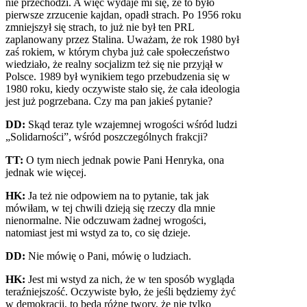
nie przechodzi. A więc wydaje mi się, że to było
pierwsze zrzucenie kajdan, opadł strach. Po 1956 roku
zmniejszył się strach, to już nie był ten
PRL
zaplanowany przez Stalina. Uważam, że rok 1980 był
zaś rokiem, w którym chyba już całe społeczeństwo
wiedziało, że realny socjalizm też się nie przyjął w
Polsce. 1989 był wynikiem tego przebudzenia się w
1980 roku, kiedy oczywiste stało się, że cała ideologia
jest już pogrzebana. Czy ma pan jakieś pytanie?
DD:
Skąd teraz tyle wzajemnej wrogości wśród ludzi
„Solidarności”, wśród poszczególnych frakcji?
TT:
O tym niech jednak powie Pani Henryka, ona
jednak wie więcej.
HK:
Ja też nie odpowiem na to pytanie, tak jak
mówiłam, w tej chwili dzieją się rzeczy dla mnie
nienormalne. Nie odczuwam żadnej wrogości,
natomiast jest mi wstyd za to, co się dzieje.
DD:
Nie mówię o Pani, mówię o ludziach.
HK:
Jest mi wstyd za nich, że w ten sposób wygląda
teraźniejszość. Oczywiste było, że jeśli będziemy żyć
w demokracji, to będą różne twory, że nie tylko