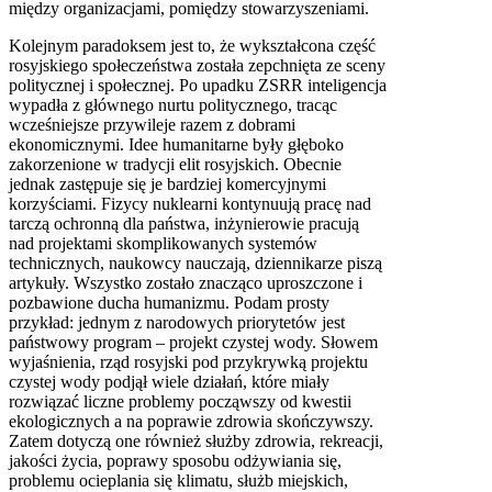
między organizacjami, pomiędzy stowarzyszeniami.
Kolejnym paradoksem jest to, że wykształcona część
rosyjskiego społeczeństwa została zepchnięta ze sceny
politycznej i społecznej. Po upadku
ZSRR
inteligencja
wypadła z głównego nurtu politycznego, tracąc
wcześniejsze przywileje razem z dobrami
ekonomicznymi. Idee humanitarne były głęboko
zakorzenione w tradycji elit rosyjskich. Obecnie
jednak zastępuje się je bardziej komercyjnymi
korzyściami. Fizycy nuklearni kontynuują pracę nad
tarczą ochronną dla państwa, inżynierowie pracują
nad projektami skomplikowanych systemów
technicznych, naukowcy nauczają, dziennikarze piszą
artykuły. Wszystko zostało znacząco uproszczone i
pozbawione ducha humanizmu. Podam prosty
przykład: jednym z narodowych priorytetów jest
państwowy program – projekt czystej wody. Słowem
wyjaśnienia, rząd rosyjski pod przykrywką projektu
czystej wody podjął wiele działań, które miały
rozwiązać liczne problemy począwszy od kwestii
ekologicznych a na poprawie zdrowia skończywszy.
Zatem dotyczą one również służby zdrowia, rekreacji,
jakości życia, poprawy sposobu odżywiania się,
problemu ocieplania się klimatu, służb miejskich,