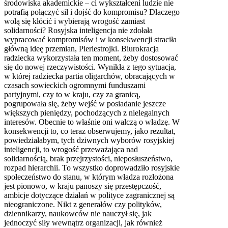
środowiska akademickie – ci wykształceni ludzie nie
potrafią połączyć sił i dojść do kompromisu? Dlaczego
wolą się kłócić i wybierają wrogość zamiast
solidarności? Rosyjska inteligencja nie zdołała
wypracować kompromisów i w konsekwencji straciła
główną ideę przemian, Pieriestrojki. Biurokracja
radziecka wykorzystała ten moment, żeby dostosować
się do nowej rzeczywistości. Wynikła z tego sytuacja,
w której radziecka partia oligarchów, obracających w
czasach sowieckich ogromnymi funduszami
partyjnymi, czy to w kraju, czy za granicą,
pogrupowała się, żeby wejść w posiadanie jeszcze
większych pieniędzy, pochodzących z nielegalnych
interesów. Obecnie to właśnie oni walczą o władzę. W
konsekwencji to, co teraz obserwujemy, jako rezultat,
powiedziałabym, tych dziwnych wyborów rosyjskiej
inteligencji, to wrogość przeważająca nad
solidarnością, brak przejrzystości, nieposłuszeństwo,
rozpad hierarchii. To wszystko doprowadziło rosyjskie
społeczeństwo do stanu, w którym władza rozłożona
jest pionowo, w kraju panoszy się przestępczość,
ambicje dotyczące działań w polityce zagranicznej są
nieograniczone. Nikt z generałów czy polityków,
dziennikarzy, naukowców nie nauczył się, jak
jednoczyć siły wewnątrz organizacji, jak również