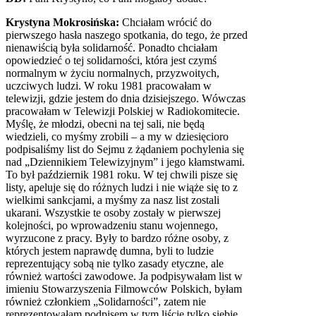
Krystyna Mokrosińska:
Chciałam wrócić do
pierwszego hasła naszego spotkania, do tego, że przed
nienawiścią była solidarność. Ponadto chciałam
opowiedzieć o tej solidarności, która jest czymś
normalnym w życiu normalnych, przyzwoitych,
uczciwych ludzi. W roku 1981 pracowałam w
telewizji, gdzie jestem do dnia dzisiejszego. Wówczas
pracowałam w Telewizji Polskiej w Radiokomitecie.
Myślę, że młodzi, obecni na tej sali, nie będą
wiedzieli, co myśmy zrobili – a my w dziesięcioro
podpisaliśmy list do Sejmu z żądaniem pochylenia się
nad „Dziennikiem Telewizyjnym” i jego kłamstwami.
To był październik 1981 roku. W tej chwili pisze się
listy, apeluje się do różnych ludzi i nie wiąże się to z
wielkimi sankcjami, a myśmy za nasz list zostali
ukarani. Wszystkie te osoby zostały w pierwszej
kolejności, po wprowadzeniu stanu wojennego,
wyrzucone z pracy. Były to bardzo różne osoby, z
których jestem naprawdę dumna, byli to ludzie
reprezentujący sobą nie tylko zasady etyczne, ale
również wartości zawodowe. Ja podpisywałam list w
imieniu Stowarzyszenia Filmowców Polskich, byłam
również członkiem „Solidarności”, zatem nie
reprezentowałam podpisem w tym liście tylko siebie.