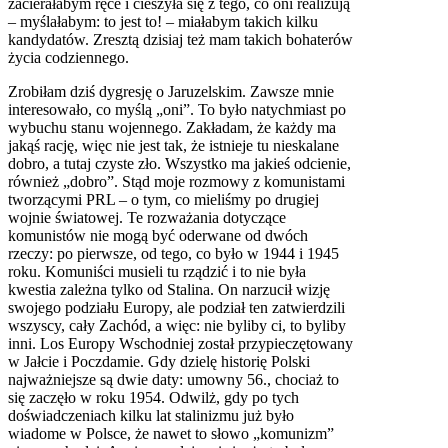
zacierałabym ręce i cieszyła się z tego, co oni realizują
– myślałabym: to jest to! – miałabym takich kilku
kandydatów. Zresztą dzisiaj też mam takich bohaterów
życia codziennego.
Zrobiłam dziś dygresję o Jaruzelskim. Zawsze mnie
interesowało, co myślą „oni”. To było natychmiast po
wybuchu stanu wojennego. Zakładam, że każdy ma
jakąś rację, więc nie jest tak, że istnieje tu nieskalane
dobro, a tutaj czyste zło. Wszystko ma jakieś odcienie,
również „dobro”. Stąd moje rozmowy z komunistami
tworzącymi
PRL
– o tym, co mieliśmy po drugiej
wojnie światowej. Te rozważania dotyczące
komunistów nie mogą być oderwane od dwóch
rzeczy: po pierwsze, od tego, co było w 1944 i 1945
roku. Komuniści musieli tu rządzić i to nie była
kwestia zależna tylko od Stalina. On narzucił wizję
swojego podziału Europy, ale podział ten zatwierdzili
wszyscy, cały Zachód, a więc: nie byliby ci, to byliby
inni. Los Europy Wschodniej został przypieczętowany
w Jałcie i Poczdamie. Gdy dzielę historię Polski
najważniejsze są dwie daty: umowny 56., chociaż to
się zaczęło w roku 1954. Odwilż, gdy po tych
doświadczeniach kilku lat stalinizmu już było
wiadome w Polsce, że nawet to słowo „komunizm”