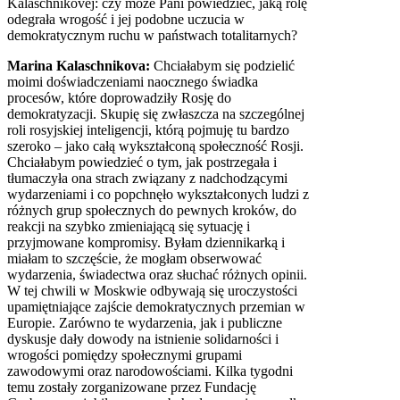
Kalaschnikovej: czy może Pani powiedzieć, jaką rolę
odegrała wrogość i jej podobne uczucia w
demokratycznym ruchu w państwach totalitarnych?
Marina Kalaschnikova:
Chciałabym się podzielić
moimi doświadczeniami naocznego świadka
procesów, które doprowadziły Rosję do
demokratyzacji. Skupię się zwłaszcza na szczególnej
roli rosyjskiej inteligencji, którą pojmuję tu bardzo
szeroko – jako całą wykształconą społeczność Rosji.
Chciałabym powiedzieć o tym, jak postrzegała i
tłumaczyła ona strach związany z nadchodzącymi
wydarzeniami i co popchnęło wykształconych ludzi z
różnych grup społecznych do pewnych kroków, do
reakcji na szybko zmieniającą się sytuację i
przyjmowane kompromisy. Byłam dziennikarką i
miałam to szczęście, że mogłam obserwować
wydarzenia, świadectwa oraz słuchać różnych opinii.
W tej chwili w Moskwie odbywają się uroczystości
upamiętniające zajście demokratycznych przemian w
Europie. Zarówno te wydarzenia, jak i publiczne
dyskusje dały dowody na istnienie solidarności i
wrogości pomiędzy społecznymi grupami
zawodowymi oraz narodowościami. Kilka tygodni
temu zostały zorganizowane przez Fundację