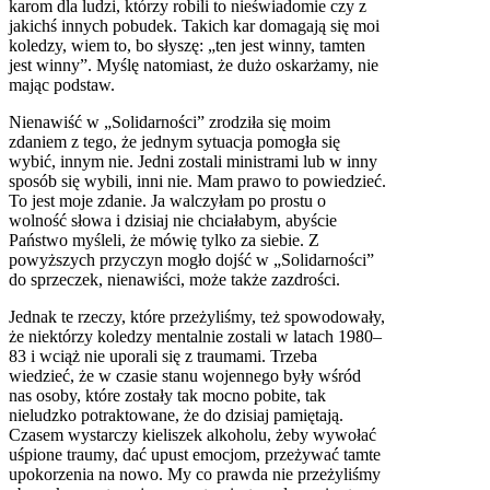
karom dla ludzi, którzy robili to nieświadomie czy z
jakichś innych pobudek. Takich kar domagają się moi
koledzy, wiem to, bo słyszę: „ten jest winny, tamten
jest winny”. Myślę natomiast, że dużo oskarżamy, nie
mając podstaw.
Nienawiść w „Solidarności” zrodziła się moim
zdaniem z tego, że jednym sytuacja pomogła się
wybić, innym nie. Jedni zostali ministrami lub w inny
sposób się wybili, inni nie. Mam prawo to powiedzieć.
To jest moje zdanie. Ja walczyłam po prostu o
wolność słowa i dzisiaj nie chciałabym, abyście
Państwo myśleli, że mówię tylko za siebie. Z
powyższych przyczyn mogło dojść w „Solidarności”
do sprzeczek, nienawiści, może także zazdrości.
Jednak te rzeczy, które przeżyliśmy, też spowodowały,
że niektórzy koledzy mentalnie zostali w latach 1980–
83 i wciąż nie uporali się z traumami. Trzeba
wiedzieć, że w czasie stanu wojennego były wśród
nas osoby, które zostały tak mocno pobite, tak
nieludzko potraktowane, że do dzisiaj pamiętają.
Czasem wystarczy kieliszek alkoholu, żeby wywołać
uśpione traumy, dać upust emocjom, przeżywać tamte
upokorzenia na nowo. My co prawda nie przeżyliśmy