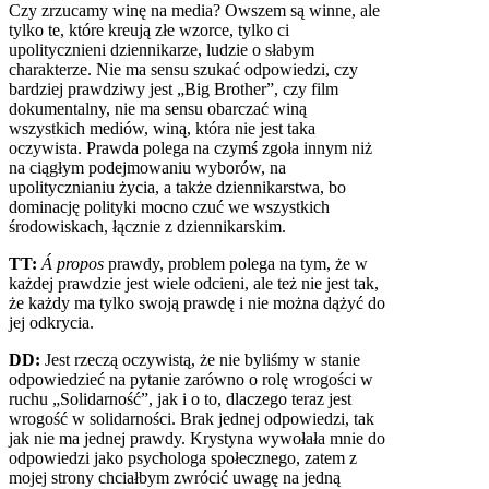
Czy zrzucamy winę na media? Owszem są winne, ale
tylko te, które kreują złe wzorce, tylko ci
upolitycznieni dziennikarze, ludzie o słabym
charakterze. Nie ma sensu szukać odpowiedzi, czy
bardziej prawdziwy jest „Big Brother”, czy film
dokumentalny, nie ma sensu obarczać winą
wszystkich mediów, winą, która nie jest taka
oczywista. Prawda polega na czymś zgoła innym niż
na ciągłym podejmowaniu wyborów, na
upolitycznianiu życia, a także dziennikarstwa, bo
dominację polityki mocno czuć we wszystkich
środowiskach, łącznie z dziennikarskim.
TT:
Á propos
prawdy, problem polega na tym, że w
każdej prawdzie jest wiele odcieni, ale też nie jest tak,
że każdy ma tylko swoją prawdę i nie można dążyć do
jej odkrycia.
DD:
Jest rzeczą oczywistą, że nie byliśmy w stanie
odpowiedzieć na pytanie zarówno o rolę wrogości w
ruchu „Solidarność”, jak i o to, dlaczego teraz jest
wrogość w solidarności. Brak jednej odpowiedzi, tak
jak nie ma jednej prawdy. Krystyna wywołała mnie do
odpowiedzi jako psychologa społecznego, zatem z
mojej strony chciałbym zwrócić uwagę na jedną