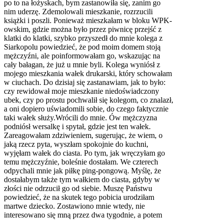
po to na łożyskach, bym zastanowiła się, zanim go
nim uderzę. Zdemolowali mieszkanie, rozrzucili
książki i poszli. Ponieważ mieszkałam w bloku WPK-
owskim, gdzie można było przez piwnicę przejść z
klatki do klatki, szybko przyszedł do mnie kolega z
Siarkopolu powiedzieć, że pod moim domem stoją
mężczyźni, ale poinformowałam go, wskazując na
cały bałagan, że już u mnie byli. Kolega wyniósł z
mojego mieszkania wałek drukarski, który schowałam
w ciuchach. Do dzisiaj się zastanawiam, jak to było:
czy rewidował moje mieszkanie niedoświadczony
ubek, czy po prostu pochwalił się kolegom, co znalazł,
a oni dopiero uświadomili sobie, do czego faktycznie
taki wałek służy.Wrócili do mnie. Ów mężczyzna
podniósł wersalkę i spytał, gdzie jest ten wałek.
Zareagowałam zdziwieniem, sugerując, że wiem, o
jaką rzecz pyta, wyszłam spokojnie do kuchni,
wyjęłam wałek do ciasta. Po tym, jak wręczyłam go
temu mężczyźnie, boleśnie dostałam. We czterech
odpychali mnie jak piłkę ping-pongową. Myślę, że
dostałabym także tym wałkiem do ciasta, gdyby w
złości nie odrzucił go od siebie. Muszę Państwu
powiedzieć, że na skutek tego pobicia urodziłam
martwe dziecko. Zostawiono mnie wtedy, nie
interesowano się mną przez dwa tygodnie, a potem