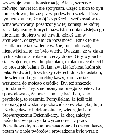
wywołuje pewną konsternację. Ale ja, szczerze
mówiąc, nawet ich nie spotykam. Część z nich to byli
moi szefowie, ludzie już w podeszłym wieku. Poza
tym teraz wiem, że mój bezpośredni szef został w to
wmanewrowany, posadzony w tej komisji, w której
zasiadały osoby, których nazwisk do dnia dzisiejszego
nie znam, dopiero w tej chwili, gdzieś tam w
archiwach, odkrywam ich tożsamość. Jednak to nie
jest dla mnie tak szalenie ważne, bo ja nie czuję
nienawiści za to, co było wtedy. Uważam, że w ciągu
tych siedmiu lat robiłam rzeczy dobre. Gdy wybuchł
stan wojenny, dwa dni płakałam, miałam małe dzieci i
po prostu się bałam. Byłam zwykłą kobietą, która się
bała. Po dwóch, trzech czy czterech dniach dostałam,
nie wiem od kogo, torebkę kawy, która została
wrzucona do mojego ogródka. Był też znaczek
„Solidarności” ręcznie pisany na brzegu zapałek. To
spowodowało, że przestałam się bać. Pan, jako
psycholog, to rozumie. Pomyślałam, że jeśli taki
drobiazg jest w stanie pozbawić człowieka lęku, to ja
też chcę dawać ludziom otuchę, więc zgłosiłam
Stowarzyszeniu Dziennikarzy, że chcę założyć
pośrednictwo pracy dla wyrzuconych z pracy.
Początkowo było ono przeznaczone dla dziennikarzy,
potem w ogóle twórców i prowadzone było wraz z