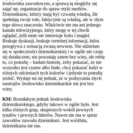
środowisku zawodowym, a sprawą tą mogłyby się
zająć np. organizacje do spraw etyki mediów.
Dziennikarze, którzy mają być czwartą władzą, źle
spełniają swoje role, faktycznie są władzą, ale w złym
tego słowa znaczeniu. Właściwie nie ma ani jednego
kanału telewizyjnego, który mogę w tej chwili
oglądać, jeśli mnie nie interesuje boks i magiel.
Brakuje dyskusji, brakuje rzetelnej informacji, która
przegrywa z sensacją zwaną newsem. Nie udzielam
się w społeczności dziennikarskiej i w ogóle nie czuję
się działaczem, nie pozostaję zatem bez winy, ale robię
to, co potrafię – badam historię, żeby pokazać, że nie
wszystko jest czarne albo białe, chcę pokazać ludzi w
różnych odcieniach tych kolorów i jedynie to potrafię
zrobić. Wydaje mi się jednak, że w podsycaniu złych
nastrojów środowisko dziennikarskie nie jest bez
winy.
KM:
Broniłabym jednak środowiska
dziennikarskiego, gdyby takowe w ogóle było. Jest
kilka różnych grup, skupionych wokół pewnych
tytułów i pewnych liderów. Nawet nie ma w spisie
zawodów zawodu dziennikarz. Jest wróżbita,
dziennikarza nie ma.