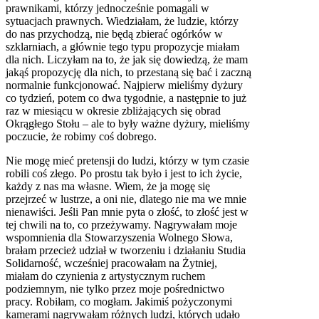
prawnikami, którzy jednocześnie pomagali w
sytuacjach prawnych. Wiedziałam, że ludzie, którzy
do nas przychodzą, nie będą zbierać ogórków w
szklarniach, a głównie tego typu propozycje miałam
dla nich. Liczyłam na to, że jak się dowiedzą, że mam
jakąś propozycję dla nich, to przestaną się bać i zaczną
normalnie funkcjonować. Najpierw mieliśmy dyżury
co tydzień, potem co dwa tygodnie, a następnie to już
raz w miesiącu w okresie zbliżających się obrad
Okrągłego Stołu – ale to były ważne dyżury, mieliśmy
poczucie, że robimy coś dobrego.
Nie mogę mieć pretensji do ludzi, którzy w tym czasie
robili coś złego. Po prostu tak było i jest to ich życie,
każdy z nas ma własne. Wiem, że ja mogę się
przejrzeć w lustrze, a oni nie, dlatego nie ma we mnie
nienawiści. Jeśli Pan mnie pyta o złość, to złość jest w
tej chwili na to, co przeżywamy. Nagrywałam moje
wspomnienia dla Stowarzyszenia Wolnego Słowa,
brałam przecież udział w tworzeniu i działaniu Studia
Solidarność, wcześniej pracowałam na Żytniej,
miałam do czynienia z artystycznym ruchem
podziemnym, nie tylko przez moje pośrednictwo
pracy. Robiłam, co mogłam. Jakimiś pożyczonymi
kamerami nagrywałam różnych ludzi, których udało