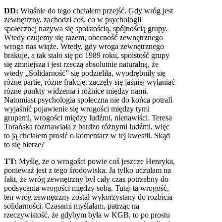
DD:
Właśnie do tego chciałem przejść. Gdy wróg jest
zewnętrzny, zachodzi coś, co w psychologii
społecznej nazywa się spoistością, spójnością grupy.
Wtedy czujemy się razem, obecność zewnętrznego
wroga nas wiąże. Wtedy, gdy wroga zewnętrznego
brakuje, a tak stało się po 1989 roku, spoistość grupy
się zmniejsza i jest rzeczą absolutnie naturalną, że
wtedy „Solidarność” się podzieliła, wyodrębniły się
różne partie, różne frakcje, zaczęły się jaśniej wyłaniać
różne punkty widzenia i różnice między nami.
Natomiast psychologia społeczna nie do końca potrafi
wyjaśnić pojawienie się wrogości między tymi
grupami, wrogości między ludźmi, nienawiści. Teresa
Torańska rozmawiała z bardzo różnymi ludźmi, więc
to ją chciałem prosić o komentarz w tej kwestii. Skąd
to się bierze?
TT:
Myślę, że o wrogości powie coś jeszcze Henryka,
ponieważ jest z tego środowiska. Ja tylko uczulam na
fakt, że wróg zewnętrzny był cały czas potrzebny do
podsycania wrogości między sobą. Tutaj ta wrogość,
ten wróg zewnętrzny został wykorzystany do rozbicia
solidarności. Czasami myślałam, patrząc na
rzeczywistość, że gdybym była w
KGB
, to po prostu