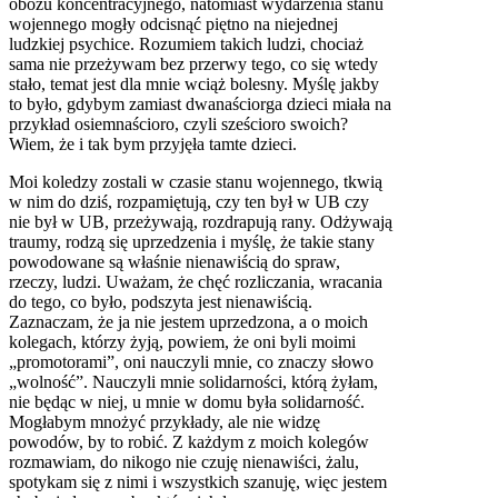
obozu koncentracyjnego, natomiast wydarzenia stanu
wojennego mogły odcisnąć piętno na niejednej
ludzkiej psychice. Rozumiem takich ludzi, chociaż
sama nie przeżywam bez przerwy tego, co się wtedy
stało, temat jest dla mnie wciąż bolesny. Myślę jakby
to było, gdybym zamiast dwanaściorga dzieci miała na
przykład osiemnaścioro, czyli sześcioro swoich?
Wiem, że i tak bym przyjęła tamte dzieci.
Moi koledzy zostali w czasie stanu wojennego, tkwią
w nim do dziś, rozpamiętują, czy ten był w UB czy
nie był w UB, przeżywają, rozdrapują rany. Odżywają
traumy, rodzą się uprzedzenia i myślę, że takie stany
powodowane są właśnie nienawiścią do spraw,
rzeczy, ludzi. Uważam, że chęć rozliczania, wracania
do tego, co było, podszyta jest nienawiścią.
Zaznaczam, że ja nie jestem uprzedzona, a o moich
kolegach, którzy żyją, powiem, że oni byli moimi
„promotorami”, oni nauczyli mnie, co znaczy słowo
„wolność”. Nauczyli mnie solidarności, którą żyłam,
nie będąc w niej, u mnie w domu była solidarność.
Mogłabym mnożyć przykłady, ale nie widzę
powodów, by to robić. Z każdym z moich kolegów
rozmawiam, do nikogo nie czuję nienawiści, żalu,
spotykam się z nimi i wszystkich szanuję, więc jestem