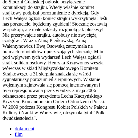
do Stoczni Gdańskiej ogłosić przyłączenie
komunikacji do strajku. Wtedy właśnie komitet
strajkowy podpisał porozumienie z dyrekcją. Gdy
Lech Wałęsa ogłosił koniec strajku wykrzyknęła: Jeśli
nas porzucicie, będziemy zgubieni! Stocznię zostawią
w spokoju, ale małe zakłady rozgniotą jak pluskwy!
Nie przerywajcie strajku, autobusy nie zwyciężą
czołgów!. Wraz z Aliną Pieńkowską, Anną
Walentynowicz i Ewą Osowską zatrzymała na
bramach robotników opuszczających stocznię. M.in.
pod wpływem tych wydarzeń Lech Wałęsa ogłosił
strajk solidarnościowy. Henryka Krzywonos weszła
wówczas w skład Międzyzakładowego Komitetu
Strajkowego, a 31 sierpnia znalazła się wśród
sygnatariuszy porozumień sierpniowych. W stanie
wojennym zajmowała się pomocą internowanym i
była represjonowana przez władze. 3 maja 2006
odznaczona przez prezydenta Lecha Kaczyńskiego
Krzyżem Komandorskim Orderu Odrodzenia Polski.
W 2009 podczas Kongresu Kobiet Polskich w Pałacu
Kultury i Nauki w Warszawie, otrzymała tytuł "Polki
dwudziestolecia".
dokument
film