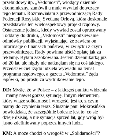
przebudowy itp. „Vedomosti”, wiodący dziennik
ekonomiczny, zamówił u mnie wywiad dotyczący
tego tematu. Rozmawiałam z przewodniczącą Rady
Federacji Rosyjskiej Svetlaną Orlovą, która doskonale
przedstawiła ten wieloaspektowy projekt rządowy.
Ostatecznie jednak, kiedy wywiad został opracowany
i oddany do druku, „Vedomosti” niespodziewanie
odmówiły publikacji, wyjaśniając, że zawiera on
informacje o finansach państwa, w związku z czym
przewodnicząca Rady powinna uiścić opłatę jak za
reklamę. Byłam zszokowana. Jestem dziennikarką już
od 20 lat, ale nigdy nie natknęłam się na coś takiego.
Przedstawiciel rządu udziela wywiadu na temat
programu rządowego, a gazeta „Vedomosti” żąda
łapówki, po prostu za wydrukowanie tego.
DD:
Myślę, że w Polsce – z jakiegoś punktu widzenia
– mamy nawet gorszą sytuację. Innym elementem,
który wiąże solidarność i wrogość, jest to, z czym
mamy do czynienia teraz. Słusznie pani Mokrosińska
powiedziała, że szczególnie bolesne jest to, co się
dzieje dzisiaj, a nie sytuacja sprzed lat, gdy wróg był
jasno zdefiniowany poprzez innych ludzi.
KM:
A może chodzi o wrogość w „Solidarności”?