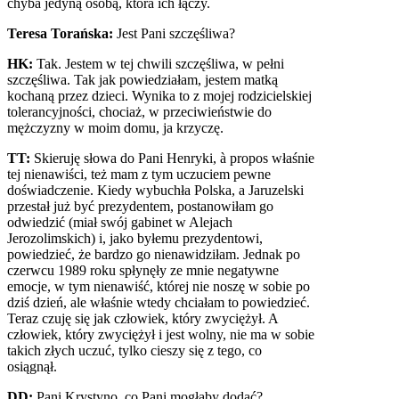
chyba jedyną osobą, która ich łączy.
Teresa Torańska:
Jest Pani szczęśliwa?
HK:
Tak. Jestem w tej chwili szczęśliwa, w pełni
szczęśliwa. Tak jak powiedziałam, jestem matką
kochaną przez dzieci. Wynika to z mojej rodzicielskiej
tolerancyjności, chociaż, w przeciwieństwie do
mężczyzny w moim domu, ja krzyczę.
TT:
Skieruję słowa do Pani Henryki, à propos właśnie
tej nienawiści, też mam z tym uczuciem pewne
doświadczenie. Kiedy wybuchła Polska, a Jaruzelski
przestał już być prezydentem, postanowiłam go
odwiedzić (miał swój gabinet w Alejach
Jerozolimskich) i, jako byłemu prezydentowi,
powiedzieć, że bardzo go nienawidziłam. Jednak po
czerwcu 1989 roku spłynęły ze mnie negatywne
emocje, w tym nienawiść, której nie noszę w sobie po
dziś dzień, ale właśnie wtedy chciałam to powiedzieć.
Teraz czuję się jak człowiek, który zwyciężył. A
człowiek, który zwyciężył i jest wolny, nie ma w sobie
takich złych uczuć, tylko cieszy się z tego, co
osiągnął.
DD:
Pani Krystyno, co Pani mogłaby dodać?