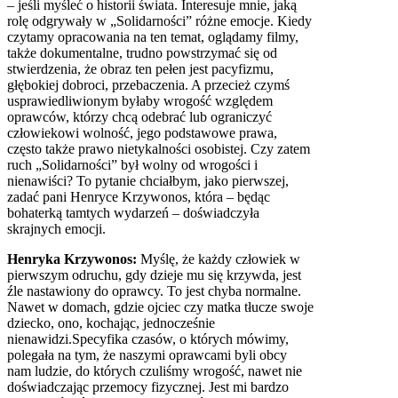
– jeśli myśleć o historii świata. Interesuje mnie, jaką
rolę odgrywały w „Solidarności” różne emocje. Kiedy
czytamy opracowania na ten temat, oglądamy filmy,
także dokumentalne, trudno powstrzymać się od
stwierdzenia, że obraz ten pełen jest pacyfizmu,
głębokiej dobroci, przebaczenia. A przecież czymś
usprawiedliwionym byłaby wrogość względem
oprawców, którzy chcą odebrać lub ograniczyć
człowiekowi wolność, jego podstawowe prawa,
często także prawo nietykalności osobistej. Czy zatem
ruch „Solidarności” był wolny od wrogości i
nienawiści? To pytanie chciałbym, jako pierwszej,
zadać pani Henryce Krzywonos, która – będąc
bohaterką tamtych wydarzeń – doświadczyła
skrajnych emocji.
Henryka Krzywonos:
Myślę, że każdy człowiek w
pierwszym odruchu, gdy dzieje mu się krzywda, jest
źle nastawiony do oprawcy. To jest chyba normalne.
Nawet w domach, gdzie ojciec czy matka tłucze swoje
dziecko, ono, kochając, jednocześnie
nienawidzi.Specyfika czasów, o których mówimy,
polegała na tym, że naszymi oprawcami byli obcy
nam ludzie, do których czuliśmy wrogość, nawet nie
doświadczając przemocy fizycznej. Jest mi bardzo