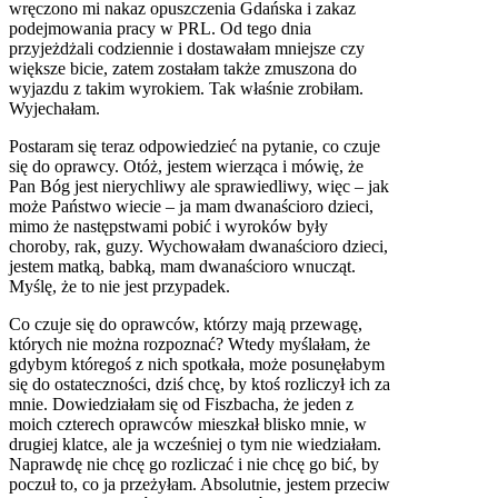
wręczono mi nakaz opuszczenia Gdańska i zakaz
podejmowania pracy w
PRL
. Od tego dnia
przyjeżdżali codziennie i dostawałam mniejsze czy
większe bicie, zatem zostałam także zmuszona do
wyjazdu z takim wyrokiem. Tak właśnie zrobiłam.
Wyjechałam.
Postaram się teraz odpowiedzieć na pytanie, co czuje
się do oprawcy. Otóż, jestem wierząca i mówię, że
Pan Bóg jest nierychliwy ale sprawiedliwy, więc – jak
może Państwo wiecie – ja mam dwanaścioro dzieci,
mimo że następstwami pobić i wyroków były
choroby, rak, guzy. Wychowałam dwanaścioro dzieci,
jestem matką, babką, mam dwanaścioro wnucząt.
Myślę, że to nie jest przypadek.
Co czuje się do oprawców, którzy mają przewagę,
których nie można rozpoznać? Wtedy myślałam, że
gdybym któregoś z nich spotkała, może posunęłabym
się do ostateczności, dziś chcę, by ktoś rozliczył ich za
mnie. Dowiedziałam się od Fiszbacha, że jeden z
moich czterech oprawców mieszkał blisko mnie, w
drugiej klatce, ale ja wcześniej o tym nie wiedziałam.
Naprawdę nie chcę go rozliczać i nie chcę go bić, by
poczuł to, co ja przeżyłam. Absolutnie, jestem przeciw