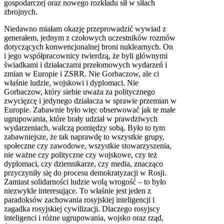
gospodarczej oraz nowego rozkładu sił w siłach
zbrojnych.
Niedawno miałam okazję przeprowadzić wywiad z
generałem, jednym z czołowych uczestników rozmów
dotyczących konwencjonalnej broni nuklearnych. On
i jego współpracownicy twierdzą, że byli głównymi
świadkami i działaczami przełomowych wydarzeń i
zmian w Europie i
ZSRR
. Nie Gorbaczow, ale ci
właśnie ludzie, wojskowi i dyplomaci. Nie
Gorbaczow, który siebie uważa za politycznego
zwycięzcę i jedynego działacza w sprawie przemian w
Europie. Zabawnie było więc obserwować jak te małe
ugrupowania, które brały udział w prawdziwych
wydarzeniach, walczą pomiędzy sobą. Było to tym
zabawniejsze, że tak naprawdę to wszystkie grupy,
społeczne czy zawodowe, wszystkie stowarzyszenia,
nie ważne czy polityczne czy wojskowe, czy też
dyplomaci, czy dziennikarze, czy media, znacząco
przyczyniły się do procesu demokratyzacji w Rosji.
Zamiast solidarności ludzie wolą wrogość – to było
niezwykle interesujące. To właśnie jest jeden z
paradoksów zachowania rosyjskiej inteligencji i
zagadka rosyjskiej cywilizacji. Dlaczego rosyjscy
inteligenci i różne ugrupowania, wojsko oraz rząd,