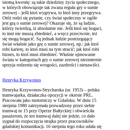
istotną kwestię: są takie dziedziny życia społecznego,
w których obowiązuje tak zwana reguła gry o sumie
zerowej – jeśli ktoś wygrywa, to ktoś inny przegrywa.
Otóż rodzi się pytanie, czy świat społeczny w ogóle
jest grą o sumie zerowej? Okazuje się, że są ludzie,
którzy twierdzą, iż absolutnie nie. Jeśli ktoś się bogaci,
to inni nie muszą zbiednieć, a wręcz przeciwnie, też
się mogą bogacić. Są jednak ludzie postrzegający
świat właśnie jako grę o sumie zerowej, np.: jak ktoś
robi karierę, to ktoś musi na tym stracić; jak ktoś robi
biznes, to ktoś musi zbiednieć. Właśnie ujmowanie
świata w kategoriach gry o sumie zerowej niezmiernie
sprzyja rodzeniu się wrogości, zazdrości i nienawiści.
Henryka Krzywonos
Henryka Krzywonos-Strycharska (ur. 1953) – polska
tramwajarka, działaczka opozycji w okresie PRL.
Pracowała jako motorniczy w Gdańsku. W dniu 15
sierpnia 1980 zatrzymała prowadzony przez siebie
tramwaj nr 15 przy Operze Bałtyckiej i obwieściła
pasażerom, że ten tramwaj dalej nie jedzie, co dało
sygnał do rozpoczęcia strajku przez pracowników
gdańskiej komunikacji. 16 sierpnia tego roku udała się