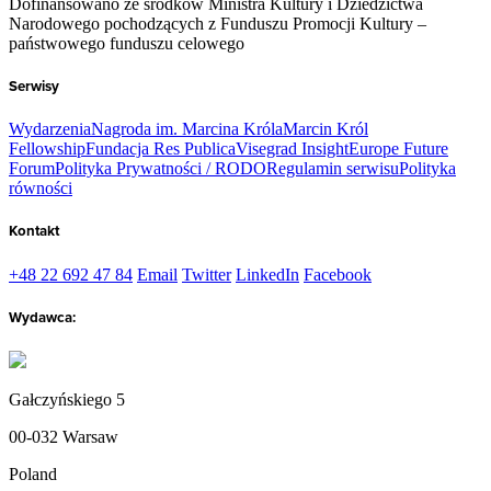
Dofinansowano ze środków Ministra Kultury i Dziedzictwa
Narodowego pochodzących z Funduszu Promocji Kultury –
państwowego funduszu celowego
Serwisy
Wydarzenia
Nagroda im. Marcina Króla
Marcin Król
Fellowship
Fundacja Res Publica
Visegrad Insight
Europe Future
Forum
Polityka Prywatności / RODO
Regulamin serwisu
Polityka
równości
Kontakt
+48 22 692 47 84
Email
Twitter
LinkedIn
Facebook
Wydawca:
Gałczyńskiego 5
00-032 Warsaw
Poland