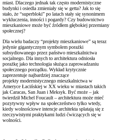
miast. Dlaczego jednak tak często modernistyczne
budynki i osiedla zmieniały się w getta? Jak to się
stało, że “superbloki” po latach stały się synonimem
wykluczenia, inności i pogardy? Czy budownictwo
mieszkaniowe może być źródłem głębokiej przemiany
społecznej?
Dla wielu badaczy “projekty mieszkaniowe” są teraz
jedynie gigantycznym symbolem porażki
subsydiowanego przez państwo mieszkalnictwa
socjalnego. Dla innych to architektura odniosła
porażkę jako technologia służąca zaprowadzaniu
społecznego porządku. Wykład krytycznie
zaprezentuje najbardziej znaczące
projekty modernistycznego mieszkalnictwa w
Ameryce Łacińskiej w XX wieku w miastach takich
jak Caracas, San Juan i Meksyk. Być może – jak
twierdził Michel Foucault – architektura może mieć
pozytywny wpływ na społeczeństwo tylko wtedy,
kiedy wolnościowe intencje architekta splatają się z
rzeczywistymi praktykami ludzi ćwiczących się w
wolności.