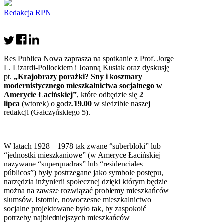
Redakcja RPN
Res Publica Nowa zaprasza na spotkanie z Prof. Jorge
L. Lizardi-Pollockiem i Joanną Kusiak oraz dyskusję
pt.
„Krajobrazy porażki? Sny i koszmary
modernistycznego mieszkalnictwa socjalnego w
Amerycie Łacińskiej”
, które odbędzie się
2
lipca
(wtorek) o godz.
19.00
w siedzibie naszej
redakcji (Gałczyńskiego 5).
W latach 1928 – 1978 tak zwane “suberbloki” lub
“jednostki mieszkaniowe” (w Ameryce Łacińskiej
nazywane “superquadras” lub “residenciales
públicos”) były postrzegane jako symbole postępu,
narzędzia inżynierii społecznej dzięki którym będzie
można na zawsze rozwiązać problemy mieszkańców
slumsów. Istotnie, nowoczesne mieszkalnictwo
socjalne projektowane było tak, by zaspokoić
potrzeby najbiedniejszych mieszkańców