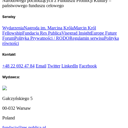
Narodowego pochodzących z Funduszu Promocji Kultury –
państwowego funduszu celowego
Serwisy
Wydarzenia
Nagroda im. Marcina Króla
Marcin Król
Fellowship
Fundacja Res Publica
Visegrad Insight
Europe Future
Forum
Polityka Prywatności / RODO
Regulamin serwisu
Polityka
równości
Kontakt
+48 22 692 47 84
Email
Twitter
LinkedIn
Facebook
Wydawca:
Gałczyńskiego 5
00-032 Warsaw
Poland
fundacja@res.publica.pl