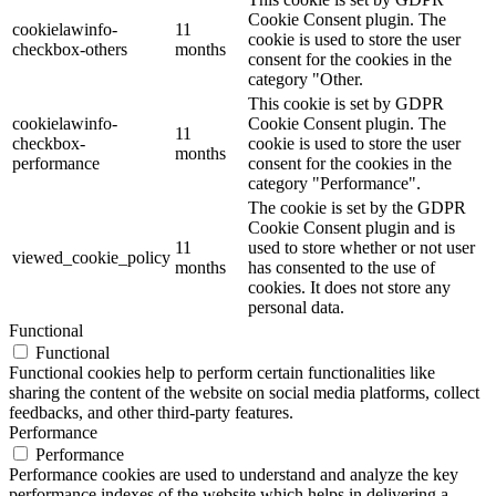
Cookie Consent plugin. The
cookielawinfo-
11
cookie is used to store the user
checkbox-others
months
consent for the cookies in the
category "Other.
This cookie is set by GDPR
cookielawinfo-
Cookie Consent plugin. The
11
checkbox-
cookie is used to store the user
months
performance
consent for the cookies in the
category "Performance".
The cookie is set by the GDPR
Cookie Consent plugin and is
11
used to store whether or not user
viewed_cookie_policy
months
has consented to the use of
cookies. It does not store any
personal data.
Functional
Functional
Functional cookies help to perform certain functionalities like
sharing the content of the website on social media platforms, collect
feedbacks, and other third-party features.
Performance
Performance
Performance cookies are used to understand and analyze the key
performance indexes of the website which helps in delivering a