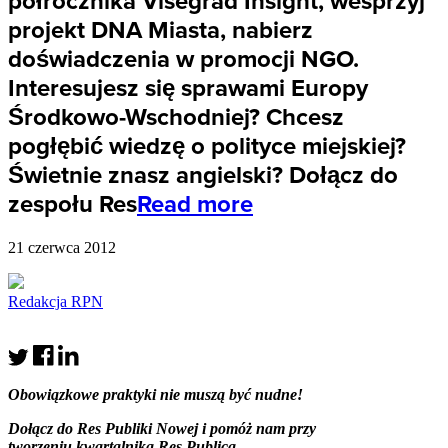
półrocznika Visegrad Insight, wesprzyj
projekt DNA Miasta, nabierz
doświadczenia w promocji NGO.
Interesujesz się sprawami Europy
Środkowo-Wschodniej? Chcesz
pogłębić wiedzę o polityce miejskiej?
Świetnie znasz angielski? Dołącz do
zespołu Res
Read more
21 czerwca 2012
Redakcja RPN
Obo
wiązkowe praktyki nie muszą być nudne!
Dołącz do
Res Publiki Nowej i pomóż nam przy
tworzeniu kwartaln
ika Res Publica