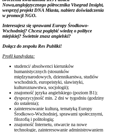
Now
a,anglojęzycznego półrocznika Visegrad Insight,
wesprzyj projekt DNA Miasta, nabierz d
oświadczenia
w promocji NGO.
Interesujesz się sprawami Europy Środkowo-
Wschodniej? Chcesz pogłębić wiedzę o polityce
miejskiej? Świetnie znasz angielski?
Dołącz do zespołu Res Publiki!
Profil kandydata:
studenci/ absolwenci kierunków
humanistycznych (stosunków
międzynarodowych, dziennikarstwa, studiów
wschodnich, europeistyki, slawistyki,
kulturoznawstwa, socjologii);
znajomość języka angielskiego (poziom B1);
dyspozycyjność min. 2 dni w tygodniu (godziny
do ustalenia);
zainteresowanie kulturą, tematyką Europy
Środkowo-Wschodniej, sprawami społecznymi,
filozofią i politologią;
znajomość Internetu, otwarcie na nowe
technologie, zainteresowanie administrowaniem