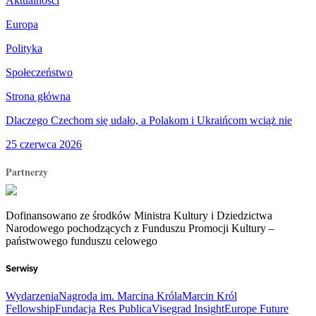
Aktualności
Europa
Polityka
Społeczeństwo
Strona główna
Dlaczego Czechom się udało, a Polakom i Ukraińcom wciąż nie
25 czerwca 2026
Partnerzy
Dofinansowano ze środków Ministra Kultury i Dziedzictwa
Narodowego pochodzących z Funduszu Promocji Kultury –
państwowego funduszu celowego
Serwisy
Wydarzenia
Nagroda im. Marcina Króla
Marcin Król
Fellowship
Fundacja Res Publica
Visegrad Insight
Europe Future