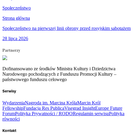
Społeczeństwo
Strona główna
Społeczeństwo na pierwszej linii obrony przed rosyjskim sabotażem
28 lipca 2026
Partnerzy
Dofinansowano ze środków Ministra Kultury i Dziedzictwa
Narodowego pochodzących z Funduszu Promocji Kultury –
państwowego funduszu celowego
Serwisy
Wydarzenia
Nagroda im. Marcina Króla
Marcin Król
Fellowship
Fundacja Res Publica
Visegrad Insight
Europe Future
Forum
Polityka Prywatności / RODO
Regulamin serwisu
Polityka
równości
Kontakt