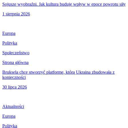
Sojusze wyobraźni. Jak kultura buduje wpływ w epoce powrotu siły
1 sierpnia 2026
Europa
Polityka
Społeczeństwo
Strona główna
Bruksela chce stworzyć platformę, którą Ukraina zbudowała z
konieczności
30 lipca 2026
Aktualności
Europa
Polityka