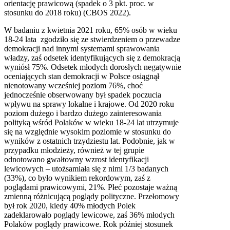
orientację prawicową (spadek o 3 pkt. proc. w
stosunku do 2018 roku) (CBOS 2022).
W badaniu z kwietnia 2021 roku, 65% osób w wieku
18-24 lata zgodziło się ze stwierdzeniem o przewadze
demokracji nad innymi systemami sprawowania
władzy, zaś odsetek identyfikujących się z demokracją
wyniósł 75%. Odsetek młodych dorosłych negatywnie
oceniających stan demokracji w Polsce osiągnął
nienotowany wcześniej poziom 76%, choć
jednocześnie obserwowany był spadek poczucia
wpływu na sprawy lokalne i krajowe. Od 2020 roku
poziom dużego i bardzo dużego zainteresowania
polityką wśród Polaków w wieku 18-24 lat utrzymuje
się na względnie wysokim poziomie w stosunku do
wyników z ostatnich trzydziestu lat. Podobnie, jak w
przypadku młodzieży, również w tej grupie
odnotowano gwałtowny wzrost identyfikacji
lewicowych – utożsamiała się z nimi 1/3 badanych
(33%), co było wynikiem rekordowym, zaś z
poglądami prawicowymi, 21%. Płeć pozostaje ważną
zmienną różnicującą poglądy polityczne. Przełomowy
był rok 2020, kiedy 40% młodych Polek
zadeklarowało poglądy lewicowe, zaś 36% młodych
Polaków poglądy prawicowe. Rok później stosunek