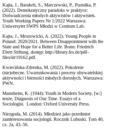
Kajta, J., Barakeh, S., Marczewski, P., Pustułka, P.
(2022). Demokratyczny paradoks w praktyce:
Doświadczenia młodych aktywistów i aktywistek.
Youth Working Papers Nr 1/2022 Warszawa:
Uniwersytet SWPS Młodzi w Centrum Lab.
Kajta, J., Mrozowicki, A. (2022). Young People in
Poland: 2020/2021. Between Disappointment with the
State and Hope for a Better Life. Bonn: Friedrich
Ebert Stiftung, dostęp: http://library.fes.de/pdf–
files/id/19162.pdf.
Kwiecińska-Zdrenka, M. (2022). Pokolenie
(nie)obecne. Uwarunkowania i procesy obywatelskiej
aktywności i bierności młodych dorosłych. Warszawa:
PWN.
Mannheim, K. (1944). Youth in Modern Society, [w:]
tenże, Diagnosis of Our Time. Essays of a
Sociologist. London: Oxford University Press.
Niezgoda, M. (2014). Młodzież jako przedmiot
zainteresowania socjologii. Rocznik Lubuski. Tom 40,
cz. 2a, 43–56.