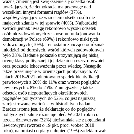
ważną zmienną jest zwiększenie się odsetka osób
uważających, że demokracja ma przewagę nad
wszelkimi innymi formami rządów (37%),
współwystępujący ze wzrostem odsetka osób nie
mających zdania w tej sprawie (40%). Najbardziej
zwrócił jednak uwagę rekordowo wysoki odsetek
osób niezadowolonych ze sposobu funkcjonowania
demokracji w Polsce (69%) i rekordowo niski tych
zadowolonych (10%). Ten ostatni znacząco odróżniał
młodzież od dorosłych, wśród których zadowolonych
było 38%. Badanie pokazało utrzymującą się niską
ocenę klasy politycznej i jej działań na rzecz obywateli
oraz poczucie lekceważenia przez władzę. Nastąpiło
także przesunięcie w orientacjach politycznych. W
latach 2016-2021 odnotowano spadek identyfikacji
prawicowych z 20% do 11% oraz wzrost poglądów
lewicowych z 8% do 25%. Zmniejszył się także
odsetek osób niepotrafiących określić swoich
poglądów politycznych do 52%, co jest najniższą
zarejestrowaną wartością w historii tych badań.
Bardzo istotne jest, że deklaracje co do poglądów
politycznych silnie różnicuje płeć. W 2021 roku co
trzecia dziewczyna (32%) utożsamiała się z poglądami
lewicowymi (wzrost o 19 pkt. proc. wobec 2018
roku), natomiast co piaty chłopiec (19%) zadeklarował