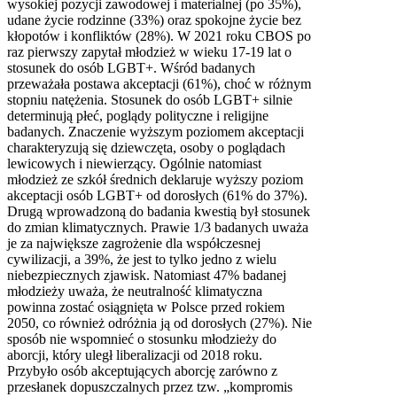
wysokiej pozycji zawodowej i materialnej (po 35%),
udane życie rodzinne (33%) oraz spokojne życie bez
kłopotów i konfliktów (28%). W 2021 roku CBOS po
raz pierwszy zapytał młodzież w wieku 17-19 lat o
stosunek do osób LGBT+. Wśród badanych
przeważała postawa akceptacji (61%), choć w różnym
stopniu natężenia. Stosunek do osób LGBT+ silnie
determinują płeć, poglądy polityczne i religijne
badanych. Znaczenie wyższym poziomem akceptacji
charakteryzują się dziewczęta, osoby o poglądach
lewicowych i niewierzący. Ogólnie natomiast
młodzież ze szkół średnich deklaruje wyższy poziom
akceptacji osób LGBT+ od dorosłych (61% do 37%).
Drugą wprowadzoną do badania kwestią był stosunek
do zmian klimatycznych. Prawie 1/3 badanych uważa
je za największe zagrożenie dla współczesnej
cywilizacji, a 39%, że jest to tylko jedno z wielu
niebezpiecznych zjawisk. Natomiast 47% badanej
młodzieży uważa, że neutralność klimatyczna
powinna zostać osiągnięta w Polsce przed rokiem
2050, co również odróżnia ją od dorosłych (27%). Nie
sposób nie wspomnieć o stosunku młodzieży do
aborcji, który uległ liberalizacji od 2018 roku.
Przybyło osób akceptujących aborcję zarówno z
przesłanek dopuszczalnych przez tzw. „kompromis