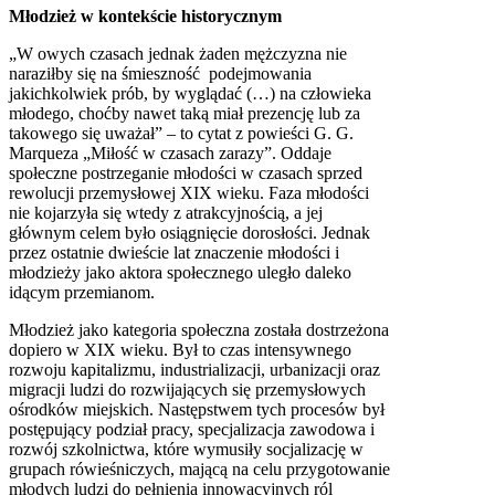
Młodzież w kontekście historycznym
„W owych czasach jednak żaden mężczyzna nie
naraziłby się na śmieszność podejmowania
jakichkolwiek prób, by wyglądać (…) na człowieka
młodego, choćby nawet taką miał prezencję lub za
takowego się uważał” – to cytat z powieści G. G.
Marqueza „Miłość w czasach zarazy”. Oddaje
społeczne postrzeganie młodości w czasach sprzed
rewolucji przemysłowej XIX wieku. Faza młodości
nie kojarzyła się wtedy z atrakcyjnością, a jej
głównym celem było osiągnięcie dorosłości. Jednak
przez ostatnie dwieście lat znaczenie młodości i
młodzieży jako aktora społecznego uległo daleko
idącym przemianom.
Młodzież jako kategoria społeczna została dostrzeżona
dopiero w XIX wieku. Był to czas intensywnego
rozwoju kapitalizmu, industrializacji, urbanizacji oraz
migracji ludzi do rozwijających się przemysłowych
ośrodków miejskich. Następstwem tych procesów był
postępujący podział pracy, specjalizacja zawodowa i
rozwój szkolnictwa, które wymusiły socjalizację w
grupach rówieśniczych, mającą na celu przygotowanie
młodych ludzi do pełnienia innowacyjnych ról