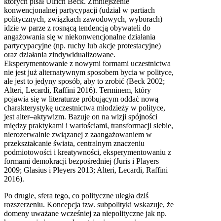
których pisał Ulrich Beck. Zmniejszenie
konwencjonalnej partycypacji (udział w partiach
politycznych, związkach zawodowych, wyborach)
idzie w parze z rosnącą tendencją obywateli do
angażowania się w niekonwencjonalne działania
partycypacyjne (np. ruchy lub akcje protestacyjne)
oraz działania zindywidualizowane.
Eksperymentowanie z nowymi formami uczestnictwa
nie jest już alternatywnym sposobem bycia w polityce,
ale jest to jedyny sposób, aby to zrobić (Beck 2002;
Alteri, Lecardi, Raffini 2016). Terminem, który
pojawia się w literaturze próbującym oddać nową
charakterystykę uczestnictwa młodzieży w polityce,
jest alter–aktywizm. Bazuje on na wizji spójności
między praktykami i wartościami, transformacji siebie,
nierozerwalnie związanej z zaangażowaniem w
przekształcanie świata, centralnym znaczeniu
podmiotowości i kreatywności, eksperymentowaniu z
formami demokracji bezpośredniej (Juris i Players
2009; Glasius i Pleyers 2013; Alteri, Lecardi, Raffini
2016).
Po drugie, sfera tego, co polityczne uległa dziś
rozszerzeniu. Koncepcja tzw. subpolityki wskazuje, że
domeny uważane wcześniej za niepolityczne jak np.