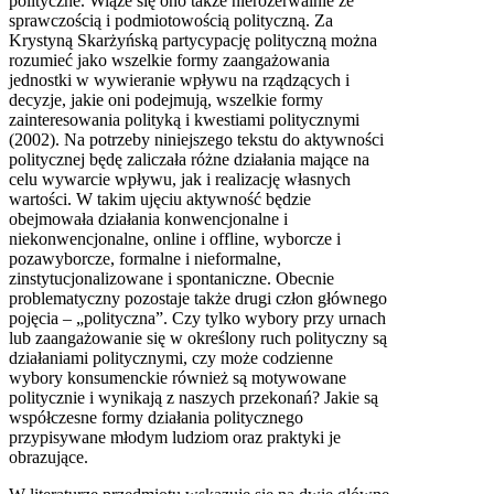
polityczne. Wiąże się ono także nierozerwalnie ze
sprawczością i podmiotowością polityczną. Za
Krystyną Skarżyńską partycypację polityczną można
rozumieć jako wszelkie formy zaangażowania
jednostki w wywieranie wpływu na rządzących i
decyzje, jakie oni podejmują, wszelkie formy
zainteresowania polityką i kwestiami politycznymi
(2002). Na potrzeby niniejszego tekstu do aktywności
politycznej będę zaliczała różne działania mające na
celu wywarcie wpływu, jak i realizację własnych
wartości. W takim ujęciu aktywność będzie
obejmowała działania konwencjonalne i
niekonwencjonalne, online i offline, wyborcze i
pozawyborcze, formalne i nieformalne,
zinstytucjonalizowane i spontaniczne. Obecnie
problematyczny pozostaje także drugi człon głównego
pojęcia – „polityczna”. Czy tylko wybory przy urnach
lub zaangażowanie się w określony ruch polityczny są
działaniami politycznymi, czy może codzienne
wybory konsumenckie również są motywowane
politycznie i wynikają z naszych przekonań? Jakie są
współczesne formy działania politycznego
przypisywane młodym ludziom oraz praktyki je
obrazujące.