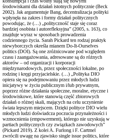
konsumpcja i czas wolny stają się nowymi
środowiskami dla działań istotnych politycznie (Beck
2002). Jak argumentuje Bang, decentralizacja polityki
wpłynęła na zakres i formy działań politycznych
powodując, że (…) „polityczność staje się coraz
bardziej osobista i autorefleksyjna” (2005, s. 163), co
znajduje wyraz w sposobach prowadzenia
codziennego życia. Sarah Pickard ten rodzaj praktyk
niewyborczych określa mianem Do-It-Ourselves
politics (DOI). Są one zróżnicowane pod względem
czasu i zaangażowania, adresowane są do różnych
aktorów – od organizacji i korporacji
międzynarodowych, przez społeczności lokalne, po
rodzinę i kręgi przyjacielskie. (…) „Polityka DIO
opiera się na podejmowaniu przez młodych ludzi
inicjatywy w życiu publicznym i/lub prywatnym,
poprzez różne działania społeczne, moralne, etyczne i
środowiskowe, które stanowią część zbiorowych
działań o różnej skali, mających na celu uczynienie
świata lepszym miejscem. Dzięki polityce DIO wielu
młodych ludzi doświadcza poczucia przynależności i
wzmocnienia (empowerment), którego nie uzyskują w
partiach politycznych czy związkach zawodowych”
(Pickard 2019). Z kolei A. Furlong i F. Cartmel
zwrócili uwagę na zjawisko single issue politics, które