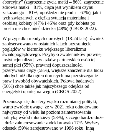
aborcyjny” (zagrożenie życia matki – 86%, zagrożenie
zdrowia matki – 81%, ciąża jest wynikiem czynu
zakazanego – 81%, upośledzenie płodu – 67%), jak i
tych związanych z ciężką sytuacją materialną i
osobistą kobiety (47% i 46%) oraz gdy kobieta po
prostu nie chce mieć dziecka (48%) (CBOS 2022).
W przypadku młodych dorosłych (18-24 lata) również
zaobserwowano w ostatnich latach przesunięcie
poglądów w kierunku większego liberalizmu
światopoglądowego. Przybyło zwolenników prawnej
instytucjonalizacji związków partnerskich osób tej
samej płci (55%), prawnej dopuszczalności
przerywania ciąży (58%), większe znaczenie dla ludzi
młodych niż dla ogółu dorosłych ma przestrzeganie
praw i swobód obywatelskich. Połowa badanych
(50%) chce także jak najszybszego odejścia od
energetyki opartej na węglu (CBOS 2022).
Przenosząc się do sfery wąsko rozumianej polityki,
warto zwrócić uwagę, że w 2021 roku odnotowano
najwyższy od wielu lat poziom zainteresowania
polityką wśród młodzieży (53%), z czego bardzo duże
i duże zainteresowanie zadeklarowało 17%. Wyższy
odsetek (59%) zarejestrowano w 1996 roku. Inną