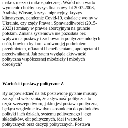
makro, mezzo i mikrospołecznej. Wśród nich warto
wymienić choćby kryzys finansowy lat 2007-2008,
Arabską Wiosnę, kryzys migracyjny, kryzys
klimatyczny, pandemię Covid-19, eskalację wojny w
Ukrainie, czy rządy Prawa i Sprawiedliwości (2015-
2023) i zmiany w prawie aborcyjnym na gruncie
polskim. Zmiana systemowa nie pozostała bez
wpływu na postawy i zachowania polityczne młodych
osób, bowiem byli oni zarówno jej podmiotem i
przedmiotem, ofiarami i beneficjentami, apologetami i
przeciwnikami. Jak zatem wygląda aktywność
polityczna współczesnej młodzieży i młodych
dorosłych?
Wartości i postawy polityczne Z
By odpowiedzieć na tak postawione pytanie musimy
zacząć od wskazania, że aktywność polityczna to
część szerszego tworu, jakim jest postawa polityczna,
będąca względnie trwałym stosunkiem do podmiotów
polityki i ich działań, systemu politycznego i jego
składników, elit politycznych, idei i wartości
politycznych oraz decyzji politycznych. Postawa