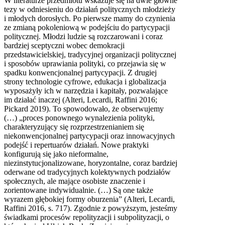
W literaturze przedmiotu wskazuje się na dwie główne
tezy w odniesieniu do działań politycznych młodzieży
i młodych dorosłych. Po pierwsze mamy do czynienia
ze zmianą pokoleniową w podejściu do partycypacji
politycznej. Młodzi ludzie są rozczarowani i coraz
bardziej sceptyczni wobec demokracji
przedstawicielskiej, tradycyjnej organizacji politycznej
i sposobów uprawiania polityki, co przejawia się w
spadku konwencjonalnej partycypacji. Z drugiej
strony technologie cyfrowe, edukacja i globalizacja
wyposażyły ich w narzędzia i kapitały, pozwalające
im działać inaczej (Alteri, Lecardi, Raffini 2016;
Pickard 2019). To spowodowało, że obserwujemy
(…) „proces ponownego wynalezienia polityki,
charakteryzujący się rozprzestrzenianiem się
niekonwencjonalnej partycypacji oraz innowacyjnych
podejść i repertuarów działań. Nowe praktyki
konfigurują się jako nieformalne,
niezinstytucjonalizowane, horyzontalne, coraz bardziej
oderwane od tradycyjnych kolektywnych podziałów
społecznych, ale mające osobiste znaczenie i
zorientowane indywidualnie. (…) Są one także
wyrazem głębokiej formy oburzenia” (Alteri, Lecardi,
Raffini 2016, s. 717). Zgodnie z powyższym, jesteśmy
świadkami procesów repolityzacji i subpolityzacji, o