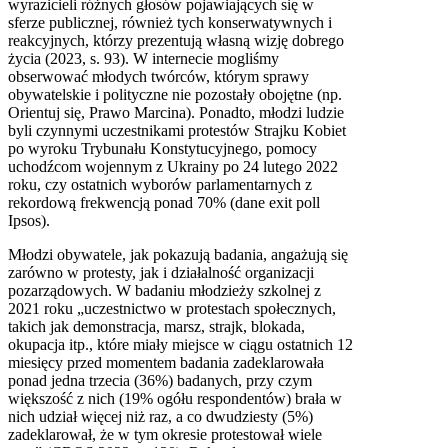
wyrazicieli różnych głosów pojawiających się w
sferze publicznej, również tych konserwatywnych i
reakcyjnych, którzy prezentują własną wizję dobrego
życia (2023, s. 93). W internecie mogliśmy
obserwować młodych twórców, którym sprawy
obywatelskie i polityczne nie pozostały obojętne (np.
Orientuj się, Prawo Marcina). Ponadto, młodzi ludzie
byli czynnymi uczestnikami protestów Strajku Kobiet
po wyroku Trybunału Konstytucyjnego, pomocy
uchodźcom wojennym z Ukrainy po 24 lutego 2022
roku, czy ostatnich wyborów parlamentarnych z
rekordową frekwencją ponad 70% (dane exit poll
Ipsos).
Młodzi obywatele, jak pokazują badania, angażują się
zarówno w protesty, jak i działalność organizacji
pozarządowych. W badaniu młodzieży szkolnej z
2021 roku „uczestnictwo w protestach społecznych,
takich jak demonstracja, marsz, strajk, blokada,
okupacja itp., które miały miejsce w ciągu ostatnich 12
miesięcy przed momentem badania zadeklarowała
ponad jedna trzecia (36%) badanych, przy czym
większość z nich (19% ogółu respondentów) brała w
nich udział więcej niż raz, a co dwudziesty (5%)
zadeklarował, że w tym okresie protestował wiele