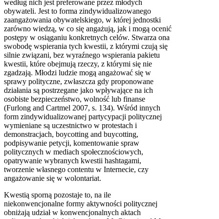
według nich jest preferowane przez młodych
obywateli. Jest to forma zindywidualizowanego
zaangażowania obywatelskiego, w której jednostki
zarówno wiedzą, w co się angażują, jak i mogą ocenić
postępy w osiąganiu konkretnych celów. Stwarza ona
swobodę wspierania tych kwestii, z którymi czują się
silnie związani, bez wyraźnego wspierania pakietu
kwestii, które obejmują rzeczy, z którymi się nie
zgadzają. Młodzi ludzie mogą angażować się w
sprawy polityczne, zwłaszcza gdy proponowane
działania są postrzegane jako wpływające na ich
osobiste bezpieczeństwo, wolność lub finanse
(Furlong and Cartmel 2007, s. 134). Wśród innych
form zindywidualizowanej partycypacji politycznej
wymieniane są uczestnictwo w protestach i
demonstracjach, boycotting and buycotting,
podpisywanie petycji, komentowanie spraw
politycznych w mediach społecznościowych,
opatrywanie wybranych kwestii hashtagami,
tworzenie własnego contentu w Internecie, czy
angażowanie się w wolontariat.
Kwestią sporną pozostaje to, na ile
niekonwencjonalne formy aktywności politycznej
obniżają udział w konwencjonalnych aktach