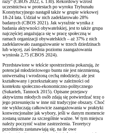
razy” (CBOS 2022, s. 130). Rekordowy wzrost
uczestnictwa w protestach po wyroku Trybunału
Konstytucyjnego nastąpił także w grupie wiekowej
18-24 lata. Udział w nich zadeklarowało 28%
badanych (CBOS 2021). Jak wyraźnie wynika z
badania aktywności obywatelskiej, jest to także grupa
najczęściej angażująca się w pracę społeczną w
ramach organizacji obywatelskich – aż 37% z nich
zadeklarowało zaangażowanie w trzech dziedzinach
lub więcej, zaś średnia poziomu zaangażowania
wyniosła 2,75 (CBOS 2024).
Przedstawione w tekście spostrzeżenia pokazują, że
potencjał młodzieżowego buntu nie jest niezmienną,
uniwersalną i wrodzoną cechą młodzieży, ale jest
kształtowany i przekształcany w zależności od
kontekstu społeczno-ekonomiczno-politycznego
(Sukarieh, Tannock 2015). Opisane przejawy
aktywizmu młodych osób zdają się potwierdzać tezę o
jego przesunięciu w inne niż tradycyjne obszary. Choć
nie wykluczają całkowicie zaangażowania w praktyki
konwencjonalne jak wybory, jeśli w danym momencie
zostaną uznane za szczególnie ważne. W tym miejscu
należy poczynić ważne zastrzeżenia. Teoretycy
przedmiotu zastanawiają się, na ile owe