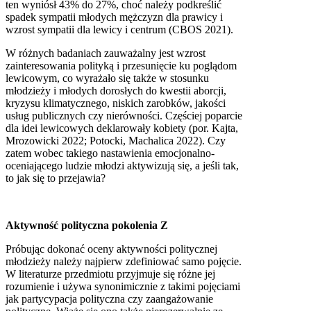
ten wyniósł 43% do 27%, choć należy podkreślić
spadek sympatii młodych mężczyzn dla prawicy i
wzrost sympatii dla lewicy i centrum (CBOS 2021).
W różnych badaniach zauważalny jest wzrost
zainteresowania polityką i przesunięcie ku poglądom
lewicowym, co wyrażało się także w stosunku
młodzieży i młodych dorosłych do kwestii aborcji,
kryzysu klimatycznego, niskich zarobków, jakości
usług publicznych czy nierówności. Częściej poparcie
dla idei lewicowych deklarowały kobiety (por. Kajta,
Mrozowicki 2022; Potocki, Machalica 2022). Czy
zatem wobec takiego nastawienia emocjonalno-
oceniającego ludzie młodzi aktywizują się, a jeśli tak,
to jak się to przejawia?
Aktywność polityczna pokolenia Z
Próbując dokonać oceny aktywności politycznej
młodzieży należy najpierw zdefiniować samo pojęcie.
W literaturze przedmiotu przyjmuje się różne jej
rozumienie i używa synonimicznie z takimi pojęciami
jak partycypacja polityczna czy zaangażowanie