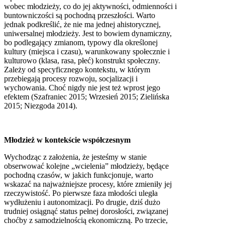
wobec młodzieży, co do jej aktywności, odmienności i
buntowniczości są pochodną przeszłości. Warto
jednak podkreślić, że nie ma jednej ahistorycznej,
uniwersalnej młodzieży. Jest to bowiem dynamiczny,
bo podlegający zmianom, typowy dla określonej
kultury (miejsca i czasu), warunkowany społecznie i
kulturowo (klasa, rasa, płeć) konstrukt społeczny.
Zależy od specyficznego kontekstu, w którym
przebiegają procesy rozwoju, socjalizacji i
wychowania. Choć nigdy nie jest też wprost jego
efektem (Szafraniec 2015; Wrzesień 2015; Zielińska
2015; Niezgoda 2014).
Młodzież w kontekście współczesnym
Wychodząc z założenia, że jesteśmy w stanie
obserwować kolejne „wcielenia” młodzieży, będące
pochodną czasów, w jakich funkcjonuje, warto
wskazać na najważniejsze procesy, które zmieniły jej
rzeczywistość. Po pierwsze faza młodości uległa
wydłużeniu i autonomizacji. Po drugie, dziś dużo
trudniej osiągnąć status pełnej dorosłości, związanej
choćby z samodzielnością ekonomiczną. Po trzecie,