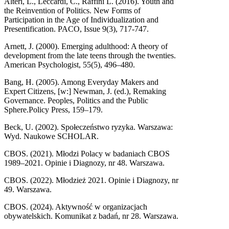
Alteri, L., Leccardi, C., Raffini L. (2016). Youth and
the Reinvention of Politics. New Forms of
Participation in the Age of Individualization and
Presentification. PACO, Issue 9(3), 717-747.
Arnett, J. (2000). Emerging adulthood: A theory of
development from the late teens through the twenties.
American Psychologist, 55(5), 496–480.
Bang, H. (2005). Among Everyday Makers and
Expert Citizens, [w:] Newman, J. (ed.), Remaking
Governance. Peoples, Politics and the Public
Sphere.Policy Press, 159–179.
Beck, U. (2002). Społeczeństwo ryzyka. Warszawa:
Wyd. Naukowe SCHOLAR.
CBOS. (2021). Młodzi Polacy w badaniach CBOS
1989–2021. Opinie i Diagnozy, nr 48. Warszawa.
CBOS. (2022). Młodzież 2021. Opinie i Diagnozy, nr
49. Warszawa.
CBOS. (2024). Aktywność w organizacjach
obywatelskich. Komunikat z badań, nr 28. Warszawa.