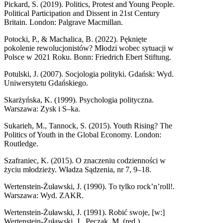
Pickard, S. (2019). Politics, Protest and Young People.
Political Participation and Dissent in 21st Century
Britain. London: Palgrave Macmillan.
Potocki, P., & Machalica, B. (2022). Pęknięte
pokolenie rewolucjonistów? Młodzi wobec sytuacji w
Polsce w 2021 Roku. Bonn: Friedrich Ebert Stiftung.
Potulski, J. (2007). Socjologia polityki. Gdańsk: Wyd.
Uniwersytetu Gdańskiego.
Skarżyńska, K. (1999). Psychologia polityczna.
Warszawa: Zysk i S–ka.
Sukarieh, M., Tannock, S. (2015). Youth Rising? The
Politics of Youth in the Global Economy. London:
Routledge.
Szafraniec, K. (2015). O znaczeniu codzienności w
życiu młodzieży. Władza Sądzenia, nr 7, 9–18.
Wertenstein-Żuławski, J. (1990). To tylko rock’n’roll!.
Warszawa: Wyd. ZAKR.
Wertenstein-Żuławski, J. (1991). Robić swoje, [w:]
Wertenstein-Żuławski, J., Pęczak, M. (red.),