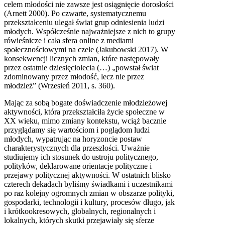
celem młodości nie zawsze jest osiągnięcie dorosłości
(Arnett 2000). Po czwarte, systematycznemu
przekształceniu ulegał świat grup odniesienia ludzi
młodych. Współcześnie najważniejsze z nich to grupy
rówieśnicze i cała sfera online z mediami
społecznościowymi na czele (Jakubowski 2017). W
konsekwencji licznych zmian, które następowały
przez ostatnie dziesięciolecia (…) „powstał świat
zdominowany przez młodość, lecz nie przez
młodzież” (Wrzesień 2011, s. 360).
Mając za sobą bogate doświadczenie młodzieżowej
aktywności, która przekształciła życie społeczne w
XX wieku, mimo zmiany kontekstu, wciąż bacznie
przyglądamy się wartościom i poglądom ludzi
młodych, wypatrując na horyzoncie postaw
charakterystycznych dla przeszłości. Uważnie
studiujemy ich stosunek do ustroju politycznego,
polityków, deklarowane orientacje polityczne i
przejawy politycznej aktywności. W ostatnich blisko
czterech dekadach byliśmy świadkami i uczestnikami
po raz kolejny ogromnych zmian w obszarze polityki,
gospodarki, technologii i kultury, procesów długo, jak
i krótkookresowych, globalnych, regionalnych i
lokalnych, których skutki przejawiały się sferze