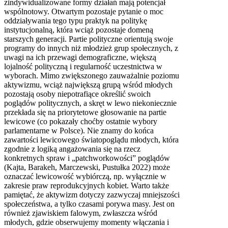
zindywidualizowane formy działań mają potencjał
wspólnotowy. Otwartym pozostaje pytanie o moc
oddziaływania tego typu praktyk na politykę
instytucjonalną, która wciąż pozostaje domeną
starszych generacji. Partie polityczne orientują swoje
programy do innych niż młodzież grup społecznych, z
uwagi na ich przewagi demograficzne, większą
lojalność polityczną i regularność uczestnictwa w
wyborach. Mimo zwiększonego zauważalnie poziomu
aktywizmu, wciąż największą grupą wśród młodych
pozostają osoby niepotrafiące określić swoich
poglądów politycznych, a skręt w lewo niekoniecznie
przekłada się na priorytetowe głosowanie na partie
lewicowe (co pokazały choćby ostatnie wybory
parlamentarne w Polsce). Nie znamy do końca
zawartości lewicowego światopoglądu młodych, która
zgodnie z logiką angażowania się na rzecz
konkretnych spraw i „patchworkowości” poglądów
(Kajta, Barakeh, Marczewski, Pustułka 2022) może
oznaczać lewicowość wybiórczą, np. wyłącznie w
zakresie praw reprodukcyjnych kobiet. Warto także
pamiętać, że aktywizm dotyczy zazwyczaj mniejszości
społeczeństwa, a tylko czasami porywa masy. Jest on
również zjawiskiem falowym, zwłaszcza wśród
młodych, gdzie obserwujemy momenty włączania i