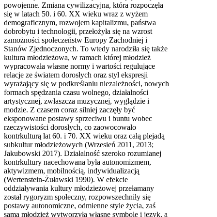
powojenne. Zmiana cywilizacyjna, która rozpoczęła
się w latach 50. i 60. XX wieku wraz z wyżem
demograficznym, rozwojem kapitalizmu, państwa
dobrobytu i technologii, przełożyła się na wzrost
zamożności społeczeństw Europy Zachodniej i
Stanów Zjednoczonych. To wtedy narodziła się także
kultura młodzieżowa, w ramach której młodzież
wypracowała własne normy i wartości regulujące
relacje ze światem dorosłych oraz styl ekspresji
wyrażający się w podkreślaniu niezależności, nowych
formach spędzania czasu wolnego, działalności
artystycznej, zwłaszcza muzycznej, wyglądzie i
modzie. Z czasem coraz silniej zaczęły być
eksponowane postawy sprzeciwu i buntu wobec
rzeczywistości dorosłych, co zaowocowało
kontrkulturą lat 60. i 70. XX wieku oraz całą plejadą
subkultur młodzieżowych (Wrzesień 2011, 2013;
Jakubowski 2017). Działalność szeroko rozumianej
kontrkultury nacechowana była autonomizmem,
aktywizmem, mobilnością, indywidualizacją
(Wertenstein-Żuławski 1990). W efekcie
oddziaływania kultury młodzieżowej przełamany
został rygoryzm społeczny, rozpowszechniły się
postawy autonomiczne, odmienne style życia, zaś
sama młodzież wytworzyła własne symbole i język, a