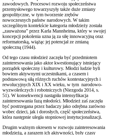
zawodowych. Procesowi rozwoju społeczeństwa
przemysłowego towarzyszyły także duże zmiany
geopolityczne, w tym tworzenie zrębów
nowoczesnych państw narodowych. W takim
szczególnym kontekście kategoria młodzieży została
„zauważona” przez Karla Mannheima, który w swojej
koncepcji pokolenia uzna ją za siłę innowacyjną oraz
reformatorską, wiążąc jej potencjał ze zmianą
społeczną (1944).
Od tego czasu młodzież zaczęła być przedmiotem
zainteresowania jako aktor kwestionujący istniejący
porządek społeczny i kulturowy. Młodzi ludzie byli
bowiem aktywnymi uczestnikami, a czasem i
podstawową siłą różnych ruchów kontestacyjnych i
rewolucyjnych XIX i XX wieku, w tym narodowo-
wyzwoleńczych i robotniczych (Niezgoda 2014, s.
51). W konsekwencji nastąpiła intensyfikacja
zainteresowania fazą młodości. Młodzież zaś zaczęła
być postrzegana przez badaczy jako odrębna zarówno
wobec dzieci, jak i dorosłych, część społeczeństwa,
która następnie uległa stopniowej instytucjonalizacji.
Drugim ważnym okresem w rozwoju zainteresowania
młodzieżą, a zarazem ich aktywności, były czasy