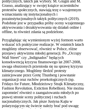
politycznych, takich jak wybory. M. Giugni and M.
Grasso, analizujący w swojej książce uczestników
protestów społecznych, stawiają tezę o wzajemnym
wzmacnianiu się instytucjonalnych i
pozainstytucjonalnych taktyk politycznych (2019).
Podobnie jest w przypadku próby oceny wzajemnego
aktywowania i dezaktywowania się działań online i
offline, tu również zdania są podzielone.
Przyglądając się wymienionym wyżej formom warto
wskazać ich praktyczne realizacje. W ostatnich latach
mogliśmy obserwować, również w Polsce, różne
przejawy aktywizmu młodej generacji. Po „Occupy
Wall Street” czy „Indignados” będących
konsekwencją kryzysu finansowego lat 2007-2008,
uwaga oburzonych przeniosła się na sprawę kryzysu
klimatycznego. Mogliśmy śledzić protesty
zainicjowane przez Gretę Thunberg i powstanie
organizacji oraz ruchów proekologicznych (np.
Fridays for Future, Młodzieżowy Strajk Klimatyczny,
Fashion Revolution, Extiction Rebellion). Nie można
zapomnieć również o zaangażowaniu młodych po
prawej stronie sceny politycznej i ruchach
nacjonalistycznych. Jak pisze Justyna Kajta w
polaryzującym się świecie należy brać pod uwagę