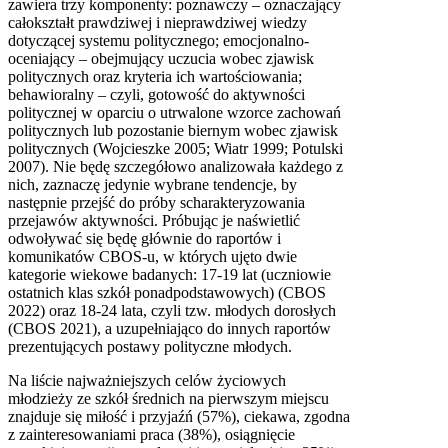
zawiera trzy komponenty: poznawczy – oznaczający
całokształt prawdziwej i nieprawdziwej wiedzy
dotyczącej systemu politycznego; emocjonalno-
oceniający – obejmujący uczucia wobec zjawisk
politycznych oraz kryteria ich wartościowania;
behawioralny – czyli, gotowość do aktywności
politycznej w oparciu o utrwalone wzorce zachowań
politycznych lub pozostanie biernym wobec zjawisk
politycznych (Wojcieszke 2005; Wiatr 1999; Potulski
2007). Nie będę szczegółowo analizowała każdego z
nich, zaznaczę jedynie wybrane tendencje, by
następnie przejść do próby scharakteryzowania
przejawów aktywności. Próbując je naświetlić
odwoływać się będę głównie do raportów i
komunikatów CBOS-u, w których ujęto dwie
kategorie wiekowe badanych: 17-19 lat (uczniowie
ostatnich klas szkół ponadpodstawowych) (CBOS
2022) oraz 18-24 lata, czyli tzw. młodych dorosłych
(CBOS 2021), a uzupełniająco do innych raportów
prezentujących postawy polityczne młodych.
Na liście najważniejszych celów życiowych
młodzieży ze szkół średnich na pierwszym miejscu
znajduje się miłość i przyjaźń (57%), ciekawa, zgodna
z zainteresowaniami praca (38%), osiągnięcie