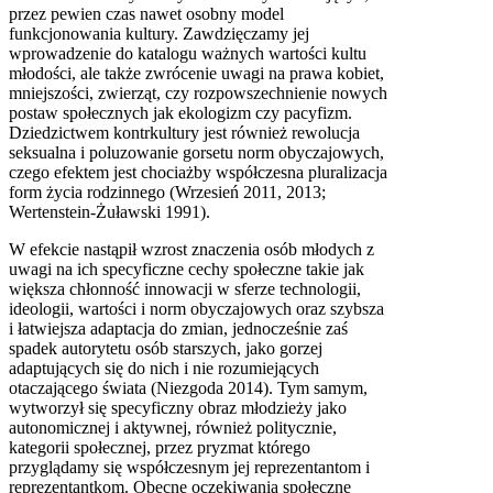
przez pewien czas nawet osobny model
funkcjonowania kultury. Zawdzięczamy jej
wprowadzenie do katalogu ważnych wartości kultu
młodości, ale także zwrócenie uwagi na prawa kobiet,
mniejszości, zwierząt, czy rozpowszechnienie nowych
postaw społecznych jak ekologizm czy pacyfizm.
Dziedzictwem kontrkultury jest również rewolucja
seksualna i poluzowanie gorsetu norm obyczajowych,
czego efektem jest chociażby współczesna pluralizacja
form życia rodzinnego (Wrzesień 2011, 2013;
Wertenstein-Żuławski 1991).
W efekcie nastąpił wzrost znaczenia osób młodych z
uwagi na ich specyficzne cechy społeczne takie jak
większa chłonność innowacji w sferze technologii,
ideologii, wartości i norm obyczajowych oraz szybsza
i łatwiejsza adaptacja do zmian, jednocześnie zaś
spadek autorytetu osób starszych, jako gorzej
adaptujących się do nich i nie rozumiejących
otaczającego świata (Niezgoda 2014). Tym samym,
wytworzył się specyficzny obraz młodzieży jako
autonomicznej i aktywnej, również politycznie,
kategorii społecznej, przez pryzmat którego
przyglądamy się współczesnym jej reprezentantom i
reprezentantkom. Obecne oczekiwania społeczne