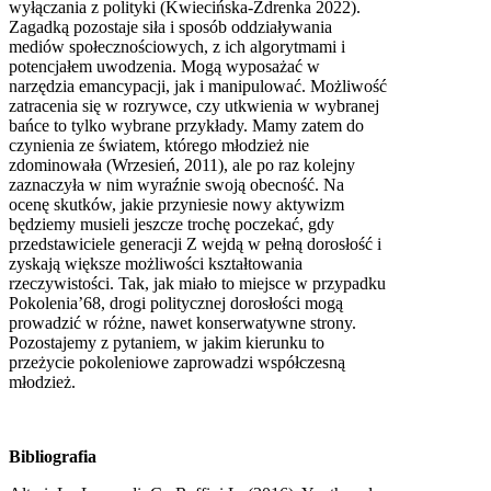
wyłączania z polityki (Kwiecińska-Zdrenka 2022).
Zagadką pozostaje siła i sposób oddziaływania
mediów społecznościowych, z ich algorytmami i
potencjałem uwodzenia. Mogą wyposażać w
narzędzia emancypacji, jak i manipulować. Możliwość
zatracenia się w rozrywce, czy utkwienia w wybranej
bańce to tylko wybrane przykłady. Mamy zatem do
czynienia ze światem, którego młodzież nie
zdominowała (Wrzesień, 2011), ale po raz kolejny
zaznaczyła w nim wyraźnie swoją obecność. Na
ocenę skutków, jakie przyniesie nowy aktywizm
będziemy musieli jeszcze trochę poczekać, gdy
przedstawiciele generacji Z wejdą w pełną dorosłość i
zyskają większe możliwości kształtowania
rzeczywistości. Tak, jak miało to miejsce w przypadku
Pokolenia’68, drogi politycznej dorosłości mogą
prowadzić w różne, nawet konserwatywne strony.
Pozostajemy z pytaniem, w jakim kierunku to
przeżycie pokoleniowe zaprowadzi współczesną
młodzież.
Bibliografia