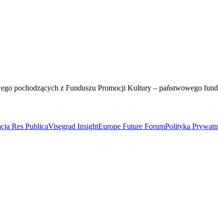
wego pochodzących z Funduszu Promocji Kultury – państwowego fun
cja Res Publica
Visegrad Insight
Europe Future Forum
Polityka Prywat