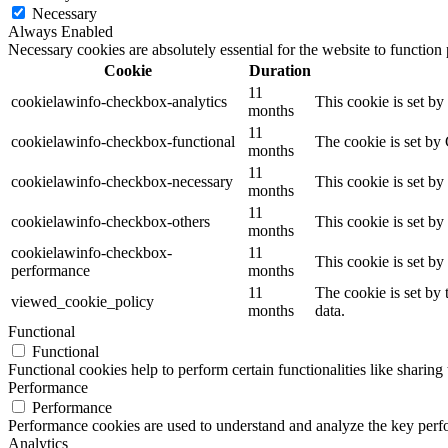
Necessary
Always Enabled
Necessary cookies are absolutely essential for the website to function
Cookie
Duration
11
cookielawinfo-checkbox-analytics
This cookie is set b
months
11
cookielawinfo-checkbox-functional
The cookie is set by
months
11
cookielawinfo-checkbox-necessary
This cookie is set b
months
11
cookielawinfo-checkbox-others
This cookie is set b
months
cookielawinfo-checkbox-
11
This cookie is set b
performance
months
11
The cookie is set by
viewed_cookie_policy
months
data.
Functional
Functional
Functional cookies help to perform certain functionalities like sharing 
Performance
Performance
Performance cookies are used to understand and analyze the key perfor
Analytics