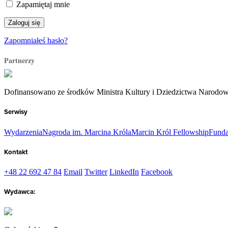
Zapamiętaj mnie
Zapomniałeś hasło?
Partnerzy
Dofinansowano ze środków Ministra Kultury i Dziedzictwa Narodo
Serwisy
Wydarzenia
Nagroda im. Marcina Króla
Marcin Król Fellowship
Funda
Kontakt
+48 22 692 47 84
Email
Twitter
LinkedIn
Facebook
Wydawca: