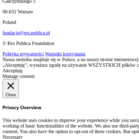
Gałczyńskiego 5
00-032 Warsaw
Poland
fundacja@res.publica.pl
© Res Publica Foundation
Polityka prywatności
Warunki korzystania
Nasza siedziba znajduje się w Polsce, a na naszej stronie interneto
„Akceptuję”, wyrażasz zgodę na używanie WSZYSTKICH plików c
Akceptuję
Manage consent
Close
Privacy Overview
This website uses cookies to improve your experience while you navigat
working of basic functionalities of the website. We also use third-pa
consent. You also have the option to opt-out of these cookies. But op
Necessary