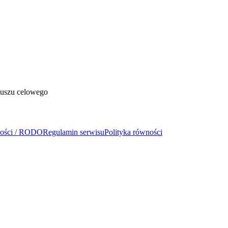
duszu celowego
ności / RODO
Regulamin serwisu
Polityka równości