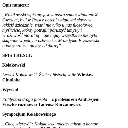
Opis numeru
:
„Kołakowski wpisany jest w naszą samoświadomość.
Owszem, byli w Polsce uczeni światowej sławy w
jakiejś dziedzinie, znani nie tylko u nas filozofowie,
myśliciele, którzy potrafili poruszyć umysły i
wrażliwość moralną – ale nigdy wszystko to nie było
skupione w jednym człowieku. Może tylko Brzozowski
miałby szanse, gdyby żył dłużej”
SPIS TREŚCI:
Kołakowski
Leszek Kołakowski. Życie z historią w tle
Wiesław
Chudoba
Wywiad
Polityczna droga filozofa –
z profesorem Andrzejem
Friszke rozmawia Tadeusz Koczanowicz
Sympozjum Kołakowskiego
„Chcę wierzyć”: Kołakowski między mitem a horror