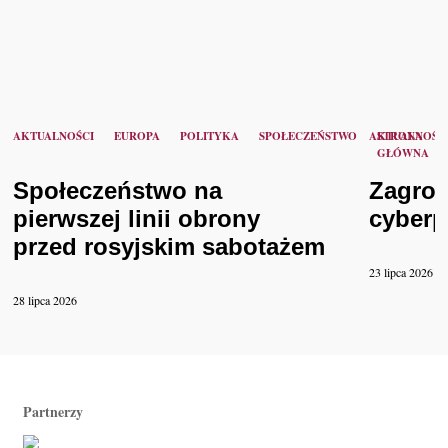
AKTUALNOŚCI
EUROPA
POLITYKA
SPOŁECZEŃSTWO
AKTUALNOŚC
STRONA
GŁÓWNA
Społeczeństwo na
Zagroż
pierwszej linii obrony
cyberp
przed rosyjskim sabotażem
23 lipca 2026
28 lipca 2026
Partnerzy