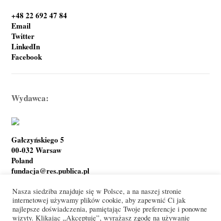
+48 22 692 47 84
Email
Twitter
LinkedIn
Facebook
Wydawca:
Gałczyńskiego 5
00-032 Warsaw
Poland
fundacja@res.publica.pl
Nasza siedziba znajduje się w Polsce, a na naszej stronie
internetowej używamy plików cookie, aby zapewnić Ci jak
najlepsze doświadczenia, pamiętając Twoje preferencje i ponowne
Polityka prywatności
Warunki korzystania
wizyty. Klikając „Akceptuję”, wyrażasz zgodę na używanie