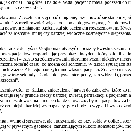
 jak chciał – na górze, i na dole. Wstał pacjent z fotela, podszedł do l
lądam jak człowiek!»”.
zekiwania. Zaczęli bardziej dbać o higienę, przejmować się stanem zęb
lakowaniu”. Zaczęli również więcej od stomatologów wymagać. Jak mówi
egała pewnym zmianom: pacjent stał się pacjentem roszczeniowym. Kwes
acić za rozmaite, mniej czy bardziej widoczne kosmetyczne ulepszenia
obie radzić dentyści? Mogła ona dotyczyć chociażby kwestii czekania 
 przez pacjentów, wspominając przy okazji incydent, który skłonił j
szczeniowi – często są zdenerwowani i niesympatyczni; niektórzy niegrz
e można określić czasu, bo można coś schrzanić. W takich sytuacjach s
a nich ważne. Ale tego nauczyli mnie właśnie pacjenci. Zdarzyło mi się
gu w trzy sekundy. To nie jak u psychoterapeuty, «do widzenia, proszę
egrzeczni”.
zczeniowości, to „żądanie znieczulenia” nawet do zabiegów, które go
kazuje się w gruncie rzeczy bardziej kwestią pertraktacji z pacjentem n
zami niezadowolenia – musieli bardziej uważać, by ich pacjentów za bar
wnież czujniejsi i bardziej wymagający, gdy chodzi o wygląd i wyposażen
”.
nta i wymogi sprzętowe, ale i utrzymanie go przy sobie w obliczu spor
ącej w prywatnym gabinecie, zatrudniającym kilkoro stomatologów, mo