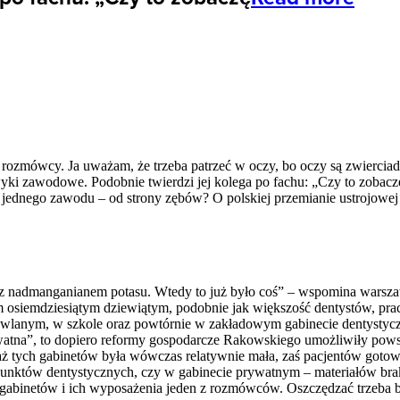
 rozmówcy. Ja uważam, że trzeba patrzeć w oczy, bo oczy są zwierciadł
ki zawodowe. Podobnie twierdzi jej kolega po fachu: „Czy to zobaczę
 jednego zawodu – od strony zębów? O polskiej przemianie ustrojowej 
 z nadmanganianem potasu. Wtedy to już było coś” – wspomina warsza
m osiemdziesiątym dziewiątym, podobnie jak większość dentystów, pr
dowlanym, w szkole oraz powtórnie w zakładowym gabinecie dentyst
ywatna”, to dopiero reformy gospodarcze Rakowskiego umożliwiły pows
 tych gabinetów była wówczas relatywnie mała, zaś pacjentów gotowy
 punktów dentystycznych, czy w gabinecie prywatnym – materiałów b
 gabinetów i ich wyposażenia jeden z rozmówców. Oszczędzać trzeba 