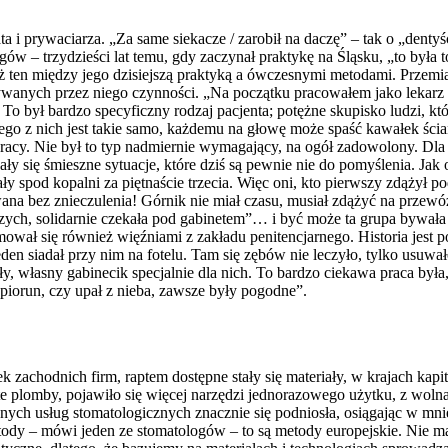
a i prywaciarza. „Za same siekacze / zarobił na daczę” – tak o „denty
w – trzydzieści lat temu, gdy zaczynał praktykę na Śląsku, „to była 
iż ten między jego dzisiejszą praktyką a ówczesnymi metodami. Przemian
onywanych przez niego czynności. „Na początku pracowałem jako leka
o był bardzo specyficzny rodzaj pacjenta; potężne skupisko ludzi, któr
dego z nich jest takie samo, każdemu na głowę może spaść kawałek ścia
racy. Nie był to typ nadmiernie wymagający, na ogół zadowolony. Dla n
zały się śmieszne sytuacje, które dziś są pewnie nie do pomyślenia. Jak 
y spod kopalni za piętnaście trzecia. Więc oni, kto pierwszy zdążył pod
ana bez znieczulenia! Górnik nie miał czasu, musiał zdążyć na przewó
iczych, solidarnie czekała pod gabinetem”… i być może ta grupa bywał
ował się również więźniami z zakładu penitencjarnego. Historia jest 
den siadał przy nim na fotelu. Tam się zębów nie leczyło, tylko usuwał
y, własny gabinecik specjalnie dla nich. To bardzo ciekawa praca była, 
y piorun, czy upał z nieba, zawsze były pogodne”.
zachodnich firm, raptem dostępne stały się materiały, w krajach kapi
te plomby, pojawiło się więcej narzędzi jednorazowego użytku, z wolna
wanych usług stomatologicznych znacznie się podniosła, osiągając w 
ody – mówi jeden ze stomatologów – to są metody europejskie. Nie ma 