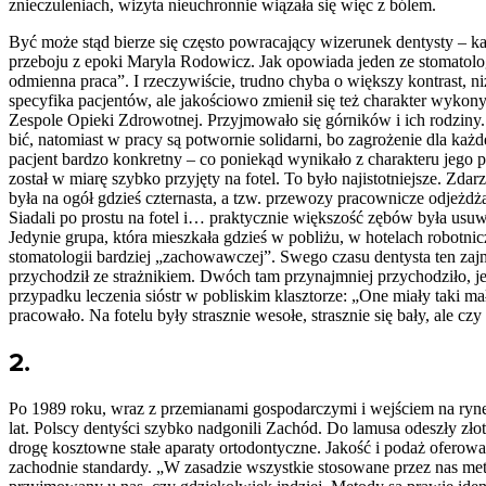
znieczuleniach, wizyta nieuchronnie wiązała się więc z bólem.
Być może stąd bierze się często powracający wizerunek dentysty – kat
przeboju z epoki Maryla Rodowicz. Jak opowiada jeden ze stomatologó
odmienna praca”. I rzeczywiście, trudno chyba o większy kontrast, n
specyfika pacjentów, ale jakościowo zmienił się też charakter wyk
Zespole Opieki Zdrowotnej. Przyjmowało się górników i ich rodziny. T
bić, natomiast w pracy są potwornie solidarni, bo zagrożenie dla każ
pacjent bardzo konkretny – co poniekąd wynikało z charakteru jego p
został w miarę szybko przyjęty na fotel. To było najistotniejsze. Zdar
była na ogół gdzieś czternasta, a tzw. przewozy pracownicze odjeżdżał
Siadali po prostu na fotel i… praktycznie większość zębów była usuw
Jedynie grupa, która mieszkała gdzieś w pobliżu, w hotelach robotn
stomatologii bardziej „zachowawczej”. Swego czasu dentysta ten zajm
przychodził ze strażnikiem. Dwóch tam przynajmniej przychodziło, je
przypadku leczenia sióstr w pobliskim klasztorze: „One miały taki mał
pracowało. Na fotelu były strasznie wesołe, strasznie się bały, ale cz
2.
Po 1989 roku, wraz z przemianami gospodarczymi i wejściem na rynek 
lat. Polscy dentyści szybko nadgonili Zachód. Do lamusa odeszły zło
drogę kosztowne stałe aparaty ortodontyczne. Jakość i podaż ofero
zachodnie standardy. „W zasadzie wszystkie stosowane przez nas met