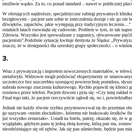
możliwie wąsko. Za to, co ponad standard – nawet w publicznej placó
W oferujących najdroższe, specjalistyczne zabiegi prywatnych klinik
bezigłowymi – pacjent sam sobie te znieczulenia dozuje i nic go nie bo
dźwięków, zapachów, jakie występują przy tradycyjnym leczeniu…”
ostatnich latach rozwinęła się cudownie. Problem w tym, że tak na
Zdrowia. Wszystko jest sprowadzane z zagranicy, obwarowane pięćdz
pacjentom”.Podobnie sytuację kwituje dentysta ze Śląska: „Prywatyza
znaczy, że w dostępności dla szerokiej grupy społeczności – o właśnie
3.
Wraz z prywatyzacją i importem nowoczesnych materiałów, w telewiz
metaforyki. Widzowie mogli podziwiać eksperymenty ze smarowanym
szczoteczce bez uszczerbku szorującej powierzchnię pomidora, słyszel
nabrała nowego znaczenia kulturowego. Rychło pojawili się klienci g
rozmowa przez telefon. Pacjent dzwoni i pyta się: «Czy tutaj zakła
Finał tego taki, że pacjent rzeczywiście zgłosił się, no i, powiedzia
Jednak nie każdy równie szybko przystosowywał się do przemian obow
go nazywam «moim złociutkim», któremu nie brakowało środków fina
już wszystko zestarzało». Usiadł na fotelu, patrzę, okazało się, że w
wyglądało, gdybym panu tę jedną złotą koronę, którą pan ma, zostaw
nieodróżniające się od zębów. Jak się pan uśmiechnie, będzie pan mia