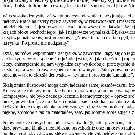
przyjmowany u nas, czy gdziekolwiek indziej. Metody są prawie iden
firmy. Polskich firm nie ma w ogóle – stąd ten sam materiał jest w N
Warszawska dentystka z 25-letnim doświadczeniem, przyjmująca obec
metody? Praca na cztery ręce z asystentką, w rękawiczkach i maseczk
młodzi lekarze. To jest nowoczesność, która wszystko ułatwia”. W je
krajach bloku wschodniego), jak i najnowsze wynalazki. Błyskawiczn
eksplozja materiałów, instrumentów”. „Nawet teraz to ma taki pęd, ż
na rynku. Po prostu nie nadążamy”.
Dziś, jak mówi wspomniana dentystka, w zawodzie „dąży się do tego
ale leczyć za wszelką cenę. To już nie jest to, że jak miałeś tutaj rop
leczy, chirurgicznie się tam wygładza czy wyskrobuje, protetycznie s
ekstrakcji, a wychodzisz z zębem reanimowanym”. Zdecydowanie wię
obecnie – jak to określa dentystka – „kwitnie i prosperuje kapitalnie”,
Skalę zmian ilustrować mogą doświadczenia samej rozmówczyni, któ
Kolega w szkole wybił mi, kiedy piłam oranżadę, a on mnie walnął w
kompozytów, nie było żadnego leczenia kosmetycznego – oprócz zrob
muszę powiedzieć, że do okresu dostania się na studia chodziłam z u
Dziś zrobienie uzupełnienia protetycznego to już żaden problem, więc
piękne, zrobione z takich materiałów, żeby jak robimy sobie zdjęcia z 
Pojawienie się nowych metod spowodowało głęboką przemianę struk
duże prywatne kliniki, niepubliczne przychodnie oraz mnóstwo małych
publicznej służby zdrowia, zlikwidowano wiele gabinetów stomatol