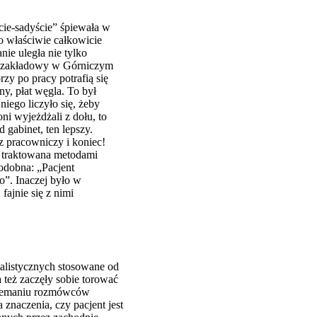
ście-sadyście” śpiewała w
to właściwie całkowicie
ie uległa nie tylko
rz zakładowy w Górniczym
zy po pracy potrafią się
ny, płat węgla. To był
iego liczyło się, żeby
oni wyjeżdżali z dołu, to
 gabinet, ten lepszy.
z pracowniczy i koniec!
a traktowana metodami
podobna: „Pacjent
o”. Inaczej było w
fajnie się z nimi
talistycznych stosowane od
 też zaczęły sobie torować
mniemaniu rozmówców
znaczenia, czy pacjent jest