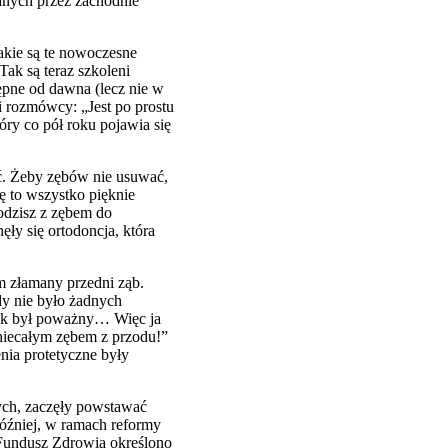
anych przez zachodnie
akie są te nowoczesne
Tak są teraz szkoleni
tępne od dawna (lecz nie w
i rozmówcy: „Jest po prostu
óry co pół roku pojawia się
ć. Żeby zębów nie usuwać,
się to wszystko pięknie
hodzisz z zębem do
y się ortodoncja, która
m złamany przedni ząb.
dy nie było żadnych
bek był poważny… Więc ja
 niecałym zębem z przodu!”
enia protetyczne były
ych, zaczęły powstawać
później, w ramach reformy
 Fundusz Zdrowia określono