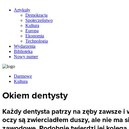
Artykuły
Demokracja
Społeczeństwo
Kultura
Europa
Ekonomia
Technologia
Wydarzenia
Biblioteka
Nowy numer
Darmowe
Kultura
Okiem dentysty
Każdy dentysta patrzy na zęby zawsze i 
oczy są zwierciadłem duszy, ale nie ma 
zawodowe. Podobnie twierdzi jej kolega 