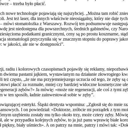
wce – trzeba było płacić.
ach nowe technologie pojawiają się najszybciej. „Można tam robić znie
li. Jest też laser, dla innych właściwie nieosiągalny, który nie daje t
 – mówi stomatolożka z Warszawy. Rozwój ten podsumowuje następuj
prawdę jest niedostępna dla powszechnych, średnich gabinetów, czy N
iesięcioma podatkami granicznymi, ceny są po prostu koszmarne, stą
cja stomatologii przyczyniła się w znacznym stopniu do poprawy jakoś
: w jakości, ale nie w dostępności”.
ji, radiu i kolorowych czasopismach pojawiły się reklamy, niepozbaw
 dwiema pastami jajkiem, wystawianym na działanie złowrogiego kwas
i też często, „że nie ma przyjemniejszego uczucia od tego, że zęby są
otowi płacić za rozmaite, mniej czy bardziej widoczne kosmetyczne ul
d regeneracji zębów?» Ja mówię: «może nie regeneracji, ale coś z tymi
łbym w ten sposób, ładnie zainwestował sobie w zęby”.
iązującej estetyki. Śląski dentysta wspomina: „Zgłosił się do mnie r
nsowych. I on powiedział: «Doktorze, zróbcie mi porządek z tym moi
 górnym uzębieniu zostały mu tylko około trzy, może cztery zęby. Mówię 
ił, ale w przypadku kolejnych zębów, to ja już panu wprawię białe ko
ł piękny, biały uśmiech». A on patrzy na mnie, patrzy i mówi tak: «Dok