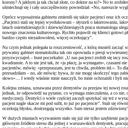
korony? A jakbym ja tak chciał złote, co doktor na to?» No to zrobiłem,
uśmiechnął się i cały uszczęśliwiony powiedział: «No, nareszcie wyg
Oprócz wyposażenia gabinetu zmienili się także pacjenci oraz ich oc
„Pacjenci stali się lepiej wyedukowani – słyszeli o lakierowaniu, 
latach osiemdziesiątych i dziewięćdziesiątych praca stomatologa ul
nowego znaczenia kulturowego. Rychło pojawili się klienci gotowi pł
bardzo często niezadowoleni, więcej oczekujący”.
Na czym jednak polegała ta roszczeniowość, z którą musieli zacząć s
prywatny gabinet stomatolożka tak oto opowiada o presji wywieranej
przyzwyczajeń – bunt poczekalni: „U nas pacjenci zrobili się tacy ro
kwadransie. A to nie jest tak, że «ja płacę, ja wymagam», czasami ni
pacjentów, mówię: «przepraszam, jest tu chwila, problem itd.». To dl
przesadziłam – no, ale mówię: bywa, że nie mogę skończyć tego zabie
słowo»… I wtedy właśnie mnie nauczyli, bo mnie ochrzanili i byli ni
Kolejna zmiana, uznawana przez dentystów za przejaw tej nowej ros
jednak, że odpowiedź na pytanie, co wymaga znieczulenia, a co nie, o
medycznej). Dentyści o wiele częściej zaczęli spotykać się też z wyra
pacjent nagle skacze mi pod sufit, to już po pacjencie”. Stali się ró
oczekują błysku, dostrzegają wszystko. Sam nieraz jestem zdziwiony
W dużych miastach wyzwaniem stało się już nie tylko uzębienie pacje
głównym źródłem stresu dla jednej z warszawskich dentystek, pracuj