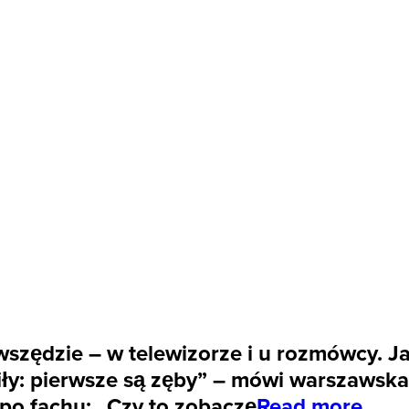
wszędzie – w telewizorze i u rozmówcy. J
siły: pierwsze są zęby” – mówi warszawsk
po fachu: „Czy to zobaczę
Read more