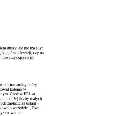
em duszy, ale nie ma siły:
 kogoś w telewizji, czy na
i towarzyszących jej
wski stomatolog, który
acował kolejno w
ycznym. Choć w PRL-u
tanie dużej liczby małych
ch zapłacić za usługi –
rakowało wszędzie. „Dwa
było nawet na