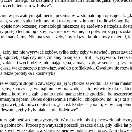
tyczne, dlatego, że bazujemy na materiałach i technologiach sprowadz
iemczech, ten sam w Polsce”.
nie w prywatnym gabinecie, przemiany w stomatologii opisuje tak: „J
ach, w znieczuleniach, pod mikroskopem, z lupami i radiowizjografią. 
j opisie nowoczesnej stomatologii mieszczą się zarówno narzędzia dos
y postęp technologiczny trwa nieprzerwanie, co potwierdzają pozostal
e nie nadążamy. Nie ma szans, żebyśmy zdążyli kupić nowy materiał, kt
, żeby już nie wyrywać zębów, tylko żeby zęby wstawiać i przestawia
ień, zgorzel, jakąś czy inną zmianę, to się ząb – fru! – wyrywało. Teraz 
ię zakleja i wychodzisz, nie mając zęba, a mając ząb, w sensie – przyc
kszą wagę zaczęto przywiązywać do profilaktyki. Gwałtownie rozwinęł
 a także protetyka i kosmetyka.
re w dużym stopniu zaważyły na jej wyborze zawodu: „Ja sama miała
 zęby, znaczy się: walnął mnie w oranżadę… I to był wtedy okres, kie
ienia korony na ząb, a na to moja mama się nie zgodziła, bo uszczer
łamanym zębem. Okres dojrzewania i miłości, chłopaków itd., a ja tu z
ej nawet, jak mówi dentystka: „nacisk kładzie się na to, żeby uzupełni
fleszami, zęby były białe, a nie fioletowe”.
tury gabinetów dentystycznych. W miastach, obok placówek publiczn
 gabinetów. Proces prywatyzacji poszedł jeszcze dalej, gdy kilka lat 
ogicznych w szkołach, a zakres zabiegów opłacanych przez Narodowy