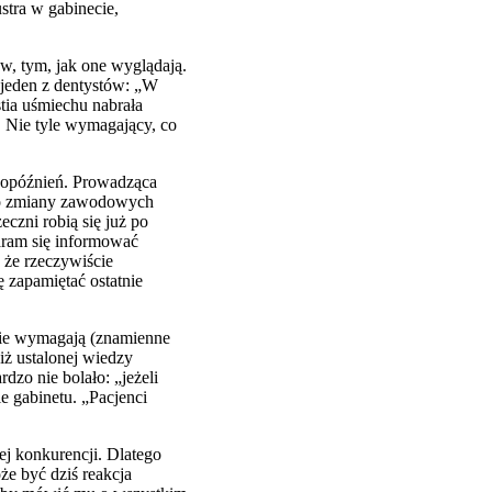
ustra w gabinecie,
ów, tym, jak one wyglądają.
 jeden z dentystów: „W
tia uśmiechu nabrała
. Nie tyle wymagający, co
i opóźnień. Prowadząca
ą do zmiany zawodowych
eczni robią się już po
taram się informować
, że rzeczywiście
 zapamiętać ostatnie
 nie wymagają (znamienne
iż ustalonej wiedzy
dzo nie bolało: „jeżeli
ie gabinetu. „Pacjenci
ej konkurencji. Dlatego
że być dziś reakcja