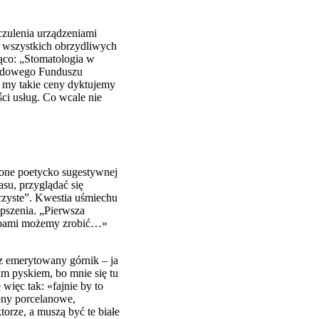
czulenia urządzeniami
ych wszystkich obrzydliwych
ąco: „Stomatologia w
arodowego Funduszu
d my takie ceny dyktujemy
ci usług. Co wcale nie
ione poetycko sugestywnej
u, przyglądać się
 czyste”. Kwestia uśmiechu
epszenia. „Pierwsza
 zębami możemy zrobić…»
az emerytowany górnik – ja
m pyskiem, bo mnie się tu
więc tak: «fajnie by to
rony porcelanowe,
torze, a muszą być te białe