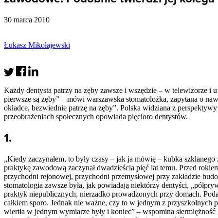
30 marca 2010
Łukasz Mikołajewski
Każdy dentysta patrzy na zęby zawsze i wszędzie – w telewizorze i u
pierwsze są zęby” – mówi warszawska stomatolożka, zapytana o nawy
okładce, bezwiednie patrzę na zęby”. Polska widziana z perspektywy
przeobrażeniach społecznych opowiada pięcioro dentystów.
1.
„Kiedy zaczynałem, to były czasy – jak ja mówię – kubka szklanego
praktykę zawodową zaczynał dwadzieścia pięć lat temu. Przed rokie
przychodni rejonowej, przychodni przemysłowej przy zakładzie bu
stomatologia zawsze była, jak powiadają niektórzy dentyści, „półpr
praktyk niepublicznych, nierzadko prowadzonych przy domach. Podaż
całkiem sporo. Jednak nie ważne, czy to w jednym z przyszkolnych
wiertła w jednym wymiarze były i koniec” – wspomina siermiężność