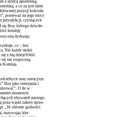
 a stolicą apostolską,
stolską, a co za tym idzie
lejowanej pozycji kościoła
ym”, ponieważ na jego mocy
ej jurysdykcji, czyniących
 się Boy, którego dziwiło
przez komisję
oryczną dyskusję:
czekuje, co – bez
ca. Nie każdy siedzi
 się z nią dzieje!Otóż
 się nie rozpoczną,
za Komisja
kościelnych oraz ostracyzm
” Boy jako entuzjasta i
lonizować”. O ile w
ostatnim momencie
ślących obywateli naszego
zą poza wąski zakres spraw
pt. „W obronie godności
a, nazywając kler