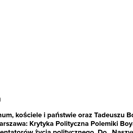
a
ofanum, kościele i państwie oraz Tadeuszu
arszawa: Krytyka Polityczna Polemiki Bo
entatorów życia politycznego. Do „Nasz