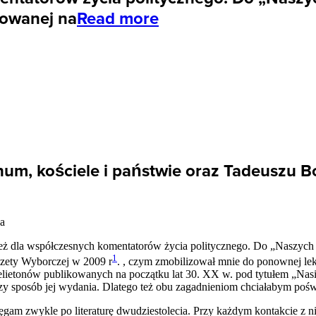
kowanej na
Read more
fanum, kościele i państwie oraz Tadeuszu 
na
eż dla współczesnych komentatorów życia politycznego. Do „Naszych
1
zety Wyborczej w 2009 r
. , czym zmobilizował mnie do ponownej lek
lietonów publikowanych na początku lat 30. XX w. pod tytułem „Nasi 
 czy sposób jej wydania. Dlatego też obu zagadnieniom chciałabym poś
ęgam zwykle po literaturę dwudziestolecia. Przy każdym kontakcie z