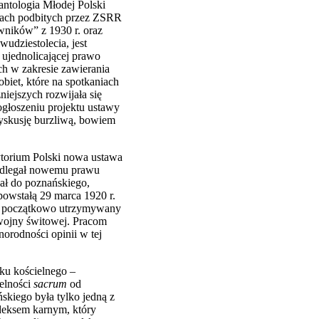
antologia Młodej Polski
nach podbitych przez
ZSRR
wników” z 1930 r. oraz
udziestolecia, jest
ujednolicającej prawo
h w zakresie zawierania
biet, które na spotkaniach
iejszych rozwijała się
ogłoszeniu projektu ustawy
dyskusję burzliwą, bowiem
rytorium Polski nowa ustawa
podlegał nowemu prawu
hał do poznańskiego,
powstałą 29 marca 1920 r.
kt początkowo utrzymywany
 wojny świtowej. Pracom
orodności opinii w tej
zku kościelnego –
ielności
sacrum
od
skiego była tylko jedną z
deksem karnym, który