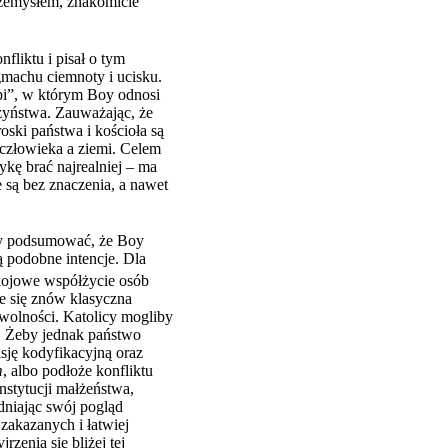
rzemysłem, znakomicie
liktu i pisał o tym
machu ciemnoty i ucisku.
upi”, w którym Boy odnosi
zyństwa. Zauważając, że
oski państwa i kościoła są
 człowieka a ziemi. Celem
kę brać najrealniej – ma
 są bez znaczenia, a nawet
y podsumować, że Boy
ą podobne intencje. Dla
kojowe współżycie osób
je się znów klasyczna
 wolności. Katolicy mogliby
h. Żeby jednak państwo
sję kodyfikacyjną oraz
m
, albo podłoże konfliktu
nstytucji małżeństwa,
dniając swój pogląd
zakazanych i łatwiej
zenia się bliżej tej