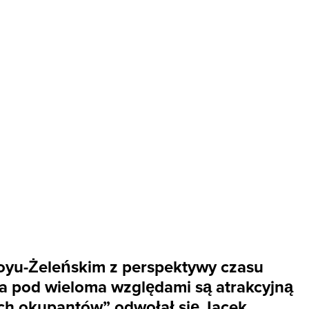
 Boyu-Żeleńskim z perspektywy czasu
ya pod wieloma względami są atrakcyjną
ych okupantów” odwołał się Jacek