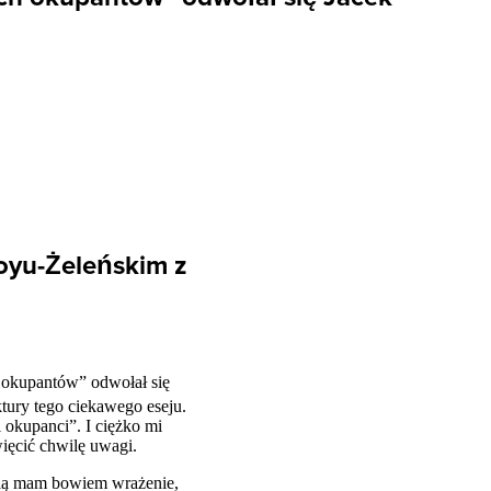
Boyu-Żeleńskim z
 okupantów” odwołał się
tury tego ciekawego eseju.
okupanci”. I ciężko mi
więcić chwilę uwagi.
 nią mam bowiem wrażenie,