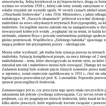
uniwersytecką. Jedną krytykował za jej brązownictwo, drugą za form
wydana we wrześniu 1939 r., której całe tomy zostały zatrzymane 
władze rosyjskie nie wyraziły zgody. W swoich czasach zdobył uznan
„Obrachunki fredrowskie” z roku 1934. Mistrzostwo, z jakim odtragiz
zaskakujące. W „Naszych okupantach” próbował wywołać dyskusję na
małżeńskie na nowo odzyskanych terytoriach Rzeczypospolitej, na 
małżeństw. Szczególnie mocno zależało mu na zaangażowaniu w dyskus
stowarzyszeń kobiecych wolały „wygłupiać się na temat, że każda kob
nieśmiało, zdaniem Boya z powodu onieśmielenia polskiego społeczeń
głośno protestowali. Współtwórca „Zielonego balonika” ujawniając 
mającą podłoże lub przynajmniej pozory – ideologiczne.
Można sobie wyobrazić, jak trudna była sytuacja prawna na terenach 
małżeńska. Sytuację komplikował przepis, na mocy którego od 2 sie
małżeńskiemu – temu, które obowiązywało na terenie ziem, na które się
mieszkał tam rok i małżeństwo można było rozwiązać. Dlatego też n
Zadaniem komisji było scalenie pięciu różnych systemów prawa mał
w tajemnicy, został ostatecznie opublikowany w 1931 r., choć nie u
legislacyjnym przewodniczył prof. K. Lutostański. Poprzedni przewo
sprawie poszczególnych środowisk.
Zastanawiające jest to, czy przyczyna tego sporu miała rzeczywiście
sakramentu lub jedynie cywilnego zobowiązania. Czy
nervus rerum
t
profanum
, czy też pragmatyzm różnych środowisk, który kazał im li
kilku aktów prawnych, które regulowały kwestie związane z prawe