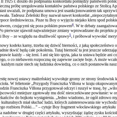
II 1925 r. doszło do podpisania konkordatu pomiędzy państwem polskim
nieczną próbę uregulowania kontaktów państwa polskiego ze Stolicą Apo
miast uważali, że podpisana umowa jest usankcjonowaniem tak uprzywi
zajmowała. Tadeusz Żeleński Boy nazwał nawet konkordat „niepoczytaln
 epoce średniowiecza. Pisze tu Boy o wyjęciu niejako kleru spod polski
4
stwem, czującymi się poza polskim prawem
. W te debaty zaangażował
zy. Po pierwsze ujawnił najważniejsze zmiany wprowadzane do projektu 
5
zi Boy – ze względu na drażliwość sprawy
, i próbował wywołać meryt
owy kodeks karny, trzeba się dziwić bierności, z jaką społeczeństwo o
dnie tkwić będą całe pokolenia. Tutaj bierność ta jest jeszcze uderzają
awie każdy – się żeni. I ani się kto spyta, jaka ta ustawa będzie ani co
tego, o co niebawem rozpoczną się zapewne zacięte boje. A może wcale
 każdym razie niech się ludziska dowiedzą, co o nich postanowiła nas
westię nowej ustawy małżeńskiej wywołuje gromy ze strony środowisk 
cioła. W felietonie „Przygody Franciszka Villona w kraju okupowanym
urodzin Franciszka Villona przygotował odczyt i ruszył w trasę, by „wi
ejscowości mniejsze zgotowały mu dość nieoczekiwane powitanie: w 
zkańców do bojkotu wystąpienia. „Jedno wiadomo, że ogół zdrowo my
eb kulturalnych miał słuchać ludzi, których zainteresowania nie wychod
go rozbioru Polski…” – cytuje Boy fragment włocławskiego artykułu 
a nadobne w drugiej części artykułu, wyszydzając żądzę zysku kościoł