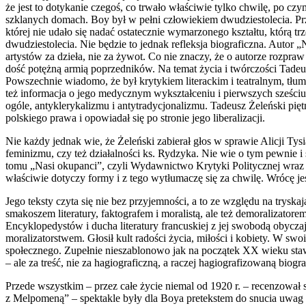
że jest to dotykanie czegoś, co trwało właściwie tylko chwilę, po c
szklanych domach. Boy był w pełni człowiekiem dwudziestolecia. Prz
której nie udało się nadać ostatecznie wymarzonego kształtu, którą 
dwudziestolecia. Nie będzie to jednak refleksja biograficzna. Auto
artystów za dzieła, nie za żywot. Co nie znaczy, że o autorze rozpraw
dość potężną armią poprzedników. Na temat życia i twórczości Tadeus
Powszechnie wiadomo, że był krytykiem literackim i teatralnym, tłuma
też informacja o jego medycznym wykształceniu i pierwszych sześciu 
ogóle, antyklerykalizmu i antytradycjonalizmu. Tadeusz Żeleński p
polskiego prawa i opowiadał się po stronie jego liberalizacji.
Nie każdy jednak wie, że Żeleński zabierał głos w sprawie Alicji Tys
feminizmu, czy też działalności ks. Rydzyka. Nie wie o tym pewnie 
tomu „Nasi okupanci”, czyli Wydawnictwo Krytyki Politycznej wraz 
właściwie dotyczy formy i z tego wytłumaczę się za chwilę. Wrócę jes
Jego teksty czyta się nie bez przyjemności, a to ze względu na trysk
smakoszem literatury, faktografem i moralistą, ale też demoralizator
Encyklopedystów i ducha literatury francuskiej z jej swobodą oby
moralizatorstwem. Głosił kult radości życia, miłości i kobiety. W sw
społecznego. Zupełnie nieszablonowo jak na początek XX wieku stawa
– ale za treść, nie za hagiograficzną, a raczej hagiografizowaną biog
Przede wszystkim – przez całe życie niemal od 1920 r. – recenzował s
z Melpomeną” – spektakle były dla Boya pretekstem do snucia uwag o