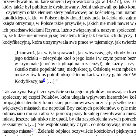
przewidywał m. in. karę śmierci (wprowadzono go w 1932 r.), zaś 10 
który także był publicznie dyskutowany. Jedni traktowali go jako ko
– czytelnym oddzieleniem sfery państwowej od kościelnej, inni nato
katolickiego, jakiej w Polsce nigdy dotąd instytucja kościoła nie 
księża otrzymują w Polsce takie przywileje, jakich nie mieli nawet w
ich przedstawicielami Rzymu, luźno związanymi z naszym społeczeń
to, że ludzie nie interesują się tematem, który tak bardzo ich dotyc
kodyfikacyjną, która utrzymywała swe prace w tajemnicy, jak twierd
„I znowuż, jak w tylu sprawach, jak wówczas, gdy chodziło o n
jego udziału – zdecyduje ktoś o jego losie i w czym potem bezra
w kryminale (choćby skądinąd na to zasłużył), ale każdy – czy pr
skusiło mnie popełnić tutaj niedyskrecję. Odsłonię wam rąbek 
może znów ktoś potrafi ukręcić temu kark w ciszy gabinetu? W
6
Kodyfikacyjna
[…].”
Tak zaczyna Boy i rzeczywiście seria jego artykułów poruszająca k
społeczny tej części Polaków, która ulegała wpływom hierarchów koś
propagator literatury francuskiej postanowiwszy uczcić pięćsetlecie 
większych miastach nie napotkał Boy żadnych problemów, o tyle mi
odmawiano mu sali albo za pomocą prasy lokalnej nawoływano mies
miasta jeszcze tak nisko nie upadł, by dla zaspokojenia swych potrz
seksualnych. […] Nie współdziałajmy z tymi, co dokonywają moralne
7
naszego miasta
”. Żeleński odpłaca oczywiście kościołowi pięknym z