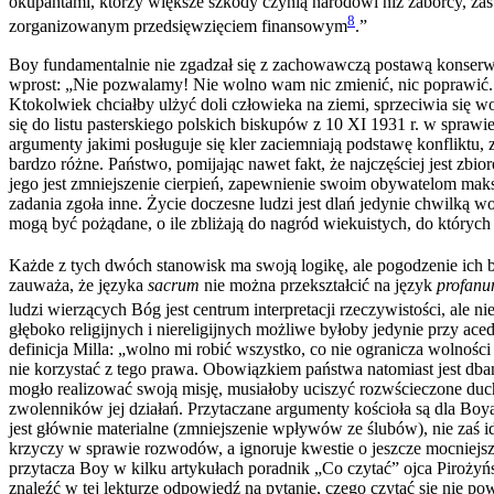
okupantami, którzy większe szkody czynią narodowi niż zaborcy, zaś
8
zorganizowanym przedsięwzięciem finansowym
.”
Boy fundamentalnie nie zgadzał się z zachowawczą postawą konserwat
wprost: „Nie pozwalamy! Nie wolno wam nic zmienić, nic poprawić.
Ktokolwiek chciałby ulżyć doli człowieka na ziemi, sprzeciwia się wo
się do listu pasterskiego polskich biskupów z 10 XI 1931 r. w spr
argumenty jakimi posługuje się kler zaciemniają podstawę konfliktu,
bardzo różne. Państwo, pomijając nawet fakt, że najczęściej jest zb
jego jest zmniejszenie cierpień, zapewnienie swoim obywatelom maks
zadania zgoła inne. Życie doczesne ludzi jest dlań jedynie chwilką 
mogą być pożądane, o ile zbliżają do nagród wiekuistych, do który
Każde z tych dwóch stanowisk ma swoją logikę, ale pogodzenie ich 
zauważa, że języka
sacrum
nie można przekształcić na język
profan
ludzi wierzących Bóg jest centrum interpretacji rzeczywistości, ale n
głęboko religijnych i niereligijnych możliwe byłoby jedynie przy aced
definicja Milla: „wolno mi robić wszystko, co nie ogranicza wolnoś
nie korzystać z tego prawa. Obowiązkiem państwa natomiast jest dban
mogło realizować swoją misję, musiałoby uciszyć rozwścieczone du
zwolenników jej działań. Przytaczane argumenty kościoła są dla Boy
jest głównie materialne (zmniejszenie wpływów ze ślubów), nie zaś i
krzyczy w sprawie rozwodów, a ignoruje kwestie o jeszcze mocniej
przytacza Boy w kilku artykułach poradnik „Co czytać” ojca Pirożyńs
znaleźć w tej lekturze odpowiedź na pytanie, czego czytać się nie pow