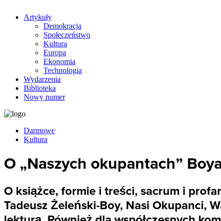
Artykuły
Demokracja
Społeczeństwo
Kultura
Europa
Ekonomia
Technologia
Wydarzenia
Biblioteka
Nowy numer
Darmowe
Kultura
O „Naszych okupantach” Boy
O książce, formie i treści, sacrum i pr
Tadeusz Żeleński-Boy, Nasi Okupanci, W
lekturą. Również dla współczesnych kom