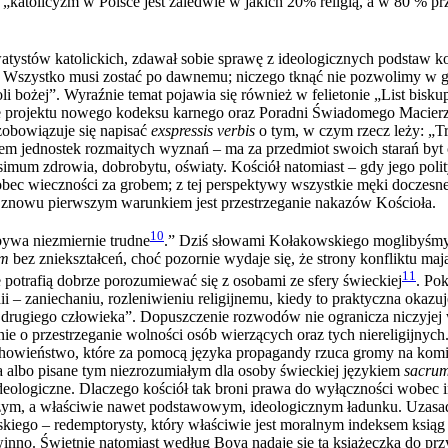
 „katolicyzm w Polsce jest zaledwie w jakich 20% religią, a w 80 % p
ystów katolickich, zdawał sobie sprawę z ideologicznych podstaw konf
 Wszystko musi zostać po dawnemu; niczego tknąć nie pozwolimy w g
li bożej”. Wyraźnie temat pojawia się również w felietonie „List bisk
awie projektu nowego kodeksu karnego oraz Poradni Świadomego Macier
 zobowiązuje się napisać
exspressis verbis
o tym, w czym rzecz leży: „Tr
iorem jednostek rozmaitych wyznań – ma za przedmiot swoich starań byt
imum zdrowia, dobrobytu, oświaty. Kościół natomiast – gdy jego polity
wobec wieczności za grobem; z tej perspektywy wszystkie męki doczesne
ch znowu pierwszym warunkiem jest przestrzeganie nakazów Kościoła.
10
bywa niezmiernie trudne
.” Dziś słowami Kołakowskiego moglibyśm
um
bez zniekształceń, choć pozornie wydaje się, że strony konfliktu maj
11
ie potrafią dobrze porozumiewać się z osobami ze sfery świeckiej
. Po
ii – zaniechaniu, rozleniwieniu religijnemu, kiedy to praktyczna okazu
ci drugiego człowieka”. Dopuszczenie rozwodów nie ogranicza niczyjej
ie o przestrzeganie wolności osób wierzących oraz tych niereligijnyc
chowieństwo, które za pomocą języka propagandy rzuca gromy na komi
a albo pisane tym niezrozumiałym dla osoby świeckiej językiem
sacru
deologiczne. Dlaczego kościół tak broni prawa do wyłączności wobec i
szym, a właściwie nawet podstawowym, ideologicznym ładunku. Uzasa
kiego – redemptorysty, który właściwie jest moralnym indeksem ksiąg 
inno. Świetnie natomiast według Boya nadaje się ta książeczka do przyjr