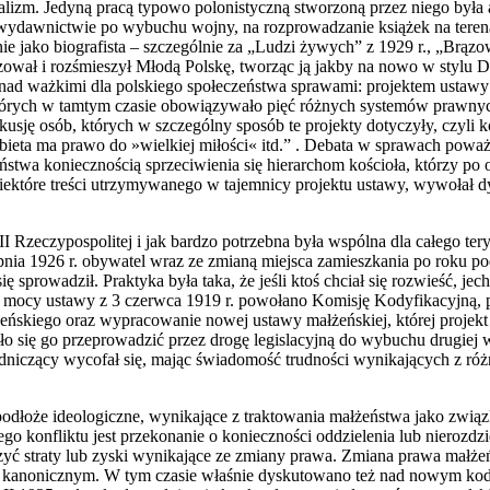
alizm. Jedyną pracą typowo polonistyczną stworzoną przez niego była 
w wydawnictwie po wybuchu wojny, na rozprowadzanie książek na tere
ie jako biografista – szczególnie za „Ludzi żywych” z 1929 r., „Brązo
ował i rozśmieszył Młodą Polskę, tworząc ją jakby na nowo w stylu Dw
d ważkimi dla polskiego społeczeństwa sprawami: projektem ustawy 
których w tamtym czasie obowiązywało pięć różnych systemów prawnyc
ję osób, których w szczególny sposób te projekty dotyczyły, czyli ko
ieta ma prawo do »wielkiej miłości« itd.” . Debata w sprawach poważn
stwa koniecznością sprzeciwienia się hierarchom kościoła, którzy po 
niektóre treści utrzymywanego w tajemnicy projektu ustawy, wywołał 
II Rzeczypospolitej i jak bardzo potrzebna była wspólna dla całego te
rpnia 1926 r. obywatel wraz ze zmianą miejsca zamieszkania po roku 
 sprowadził. Praktyka była taka, że jeśli ktoś chciał się rozwieść, jec
a mocy ustawy z 3 czerwca 1919 r. powołano Komisję Kodyfikacyjną, 
żeńskiego oraz wypracowanie nowej ustawy małżeńskiej, której proje
dało się go przeprowadzić przez drogę legislacyjną do wybuchu drugiej
dniczący wycofał się, mając świadomość trudności wynikających z różn
 podłoże ideologiczne, wynikające z traktowania małżeństwa jako zwią
ego konfliktu jest przekonanie o konieczności oddzielenia lub nierozdz
czyć straty lub zyski wynikające ze zmiany prawa. Zmiana prawa małżeń
m kanonicznym. W tym czasie właśnie dyskutowano też nad nowym ko