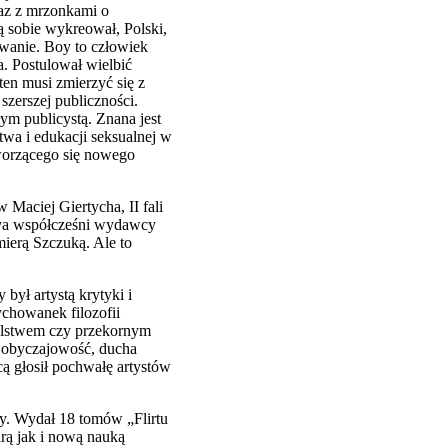
raz z mrzonkami o
ą sobie wykreował, Polski,
ewanie. Boy to człowiek
a. Postulował wielbić
ten musi zmierzyć się z
szerszej publiczności.
łym publicystą. Znana jest
twa i edukacji seksualnej w
tworzącego się nowego
 Maciej Giertycha, II fali
Boya współcześni wydawcy
ierą Szczuką. Ale to
był artystą krytyki i
ychowanek filozofii
ielstwem czy przekornym
e, obyczajowość, ducha
ą głosił pochwałę artystów
ały. Wydał 18 tomów „Flirtu
arą jak i nową nauką