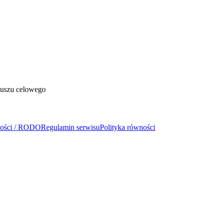
duszu celowego
ności / RODO
Regulamin serwisu
Polityka równości