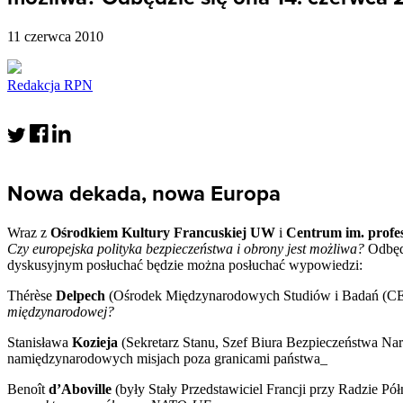
11 czerwca 2010
Redakcja RPN
Nowa dekada, nowa Europa
Wraz z
Ośrodkiem Kultury Francuskiej UW
i
Centrum im. profe
Czy europejska polityka bezpieczeństwa i obrony jest możliwa?
Odbęd
dyskusyjnym posłuchać będzie można posłuchać wypowiedzi:
Thérèse
Delpech
(Ośrodek Międzynarodowych Studiów i Badań (
C
międzynarodowej?
Stanisława
Kozieja
(Sekretarz Stanu, Szef Biura Bezpieczeństwa N
namiędzynarodowych misjach poza granicami państwa_
Benoît
d’Aboville
(były Stały Przedstawiciel Francji przy Radzie Pó