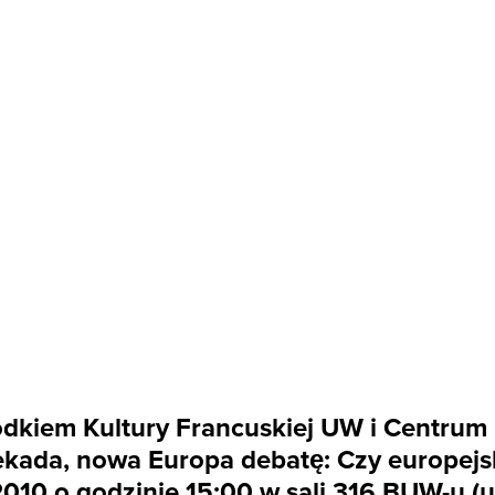
kiem Kultury Francuskiej UW i Centrum 
kada, nowa Europa debatę: Czy europejsk
010 o godzinie 15:00 w sali 316 BUW-u (