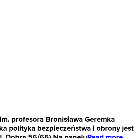
im. profesora Bronisława Geremka
a polityka bezpieczeństwa i obrony jest
ul. Dobra 56/66).Na panelu
Read more