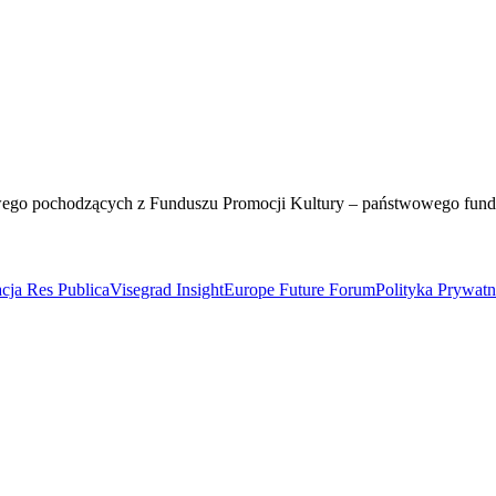
wego pochodzących z Funduszu Promocji Kultury – państwowego fun
cja Res Publica
Visegrad Insight
Europe Future Forum
Polityka Prywat