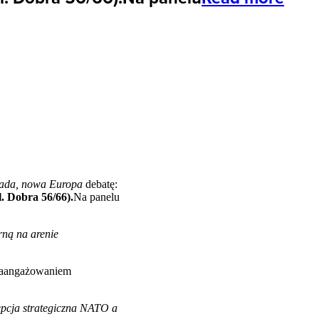
ada, nowa Europa
debatę:
. Dobra 56/66).
Na panelu
rną na arenie
 zaangażowaniem
cja strategiczna
NATO
a