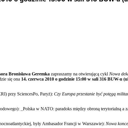
sora Bronisława Geremka
zapraszamy na otwierającą cykl
Nowa dek
zie się ona
14. czerwca 2010 o godzinie 15:00 w sali 316 BUW-u (ul
ERI
) przy SciencesPo, Paryż):
Czy Europa przestanie być potęgą milita
arodowego): _Polska w NATO: paradoks między obroną terytorialną a
łnocnoatlantyckiej, były Ambasador Francji w Warszawie):
Nowa koncep