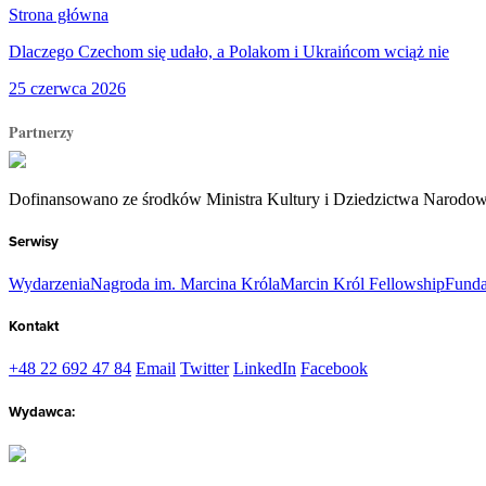
Strona główna
Dlaczego Czechom się udało, a Polakom i Ukraińcom wciąż nie
25 czerwca 2026
Partnerzy
Dofinansowano ze środków Ministra Kultury i Dziedzictwa Narodo
Serwisy
Wydarzenia
Nagroda im. Marcina Króla
Marcin Król Fellowship
Funda
Kontakt
+48 22 692 47 84
Email
Twitter
LinkedIn
Facebook
Wydawca: