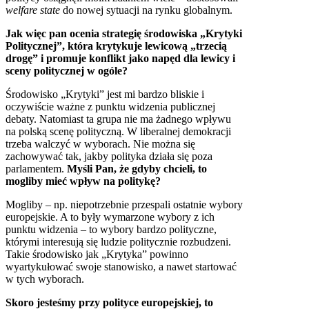
welfare state
do nowej sytuacji na rynku globalnym.
Jak więc pan ocenia strategię środowiska „Krytyki
Politycznej”, która krytykuje lewicową „trzecią
drogę” i promuje konflikt jako napęd dla lewicy i
sceny politycznej w ogóle?
Środowisko „Krytyki” jest mi bardzo bliskie i
oczywiście ważne z punktu widzenia publicznej
debaty. Natomiast ta grupa nie ma żadnego wpływu
na polską scenę polityczną. W liberalnej demokracji
trzeba walczyć w wyborach. Nie można się
zachowywać tak, jakby polityka działa się poza
parlamentem.
Myśli Pan, że gdyby chcieli, to
mogliby mieć wpływ na politykę?
Mogliby – np. niepotrzebnie przespali ostatnie wybory
europejskie. A to były wymarzone wybory z ich
punktu widzenia – to wybory bardzo polityczne,
którymi interesują się ludzie politycznie rozbudzeni.
Takie środowisko jak „Krytyka” powinno
wyartykułować swoje stanowisko, a nawet startować
w tych wyborach.
Skoro jesteśmy przy polityce europejskiej, to