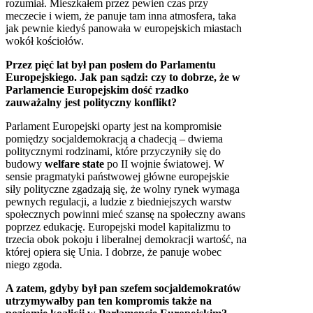
rozumiał. Mieszkałem przez pewien czas przy
meczecie i wiem, że panuje tam inna atmosfera, taka
jak pewnie kiedyś panowała w europejskich miastach
wokół kościołów.
Przez pięć lat był pan posłem do Parlamentu
Europejskiego. Jak pan sądzi: czy to dobrze, że w
Parlamencie Europejskim dość rzadko
zauważalny jest polityczny konflikt?
Parlament Europejski oparty jest na kompromisie
pomiędzy socjaldemokracją a chadecją – dwiema
politycznymi rodzinami, które przyczyniły się do
budowy
welfare state
po II wojnie światowej. W
sensie pragmatyki państwowej główne europejskie
siły polityczne zgadzają się, że wolny rynek wymaga
pewnych regulacji, a ludzie z biedniejszych warstw
społecznych powinni mieć szansę na społeczny awans
poprzez edukację. Europejski model kapitalizmu to
trzecia obok pokoju i liberalnej demokracji wartość, na
której opiera się Unia. I dobrze, że panuje wobec
niego zgoda.
A zatem, gdyby był pan szefem socjaldemokratów
utrzymywałby pan ten kompromis także na