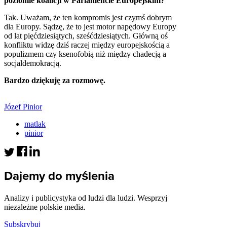
poziomie koalicji w Parlamencie Europejskim?
Tak. Uważam, że ten kompromis jest czymś dobrym
dla Europy. Sądzę, że to jest motor napędowy Europy
od lat pięćdziesiątych, sześćdziesiątych. Główną oś
konfliktu widzę dziś raczej między europejskością a
populizmem czy ksenofobią niż między chadecją a
socjaldemokracją.
Bardzo dziękuję za rozmowę.
Józef Pinior
matlak
pinior
Dajemy do myślenia
Analizy i publicystyka od ludzi dla ludzi. Wesprzyj
niezależne polskie media.
Subskrybuj