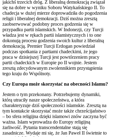
jakichś trzecich dróg. Z liberalną demokracją związał
się na dobre w wyniku Soboru Watykańskiego II. To
chadecja w dużej mierze doprowadziła do pogodzenia
religii i liberalnej demokracji. Dziś można zresztą
zaobserwować podobny proces godzenia się w
przypadku partii islamskich. W Indonezji, czy Turcji
władza jest w rękach partii islamistycznych i to one
dokonują procesu godzenia swoich kultur z liberalną
demokracją. Premier Turcji Erdogan powiedział
podczas spotkania z partiami chadeckimi, że jego
praca w dzisiejszej Turcji jest powtórzeniem pracy
partii chadeckich w Europie po II wojnie. Jestem
zresztą zdecydowanym zwolennikiem przystąpienia
tego kraju do Wspólnoty.
Czy Europa może skorzystać na obecności Islamu?
Jestem o tym przekonany. Potrzebujemy dynamiki,
którą utraciły nasze społeczeństwa, a która
charakteryzuje dziś społeczności islamskie. Zresztą na
tym kontakcie skorzystać może także chrześcijaństwo
– bo sfera religijna dzięki islamowi znów zaczyna być
ważna. Islam wprowadza do Europy religijną
żarliwość. Pytania transcendentalne stają się
zasadnicze. Wydaje mi się, że Jan Paweł II świetnie to