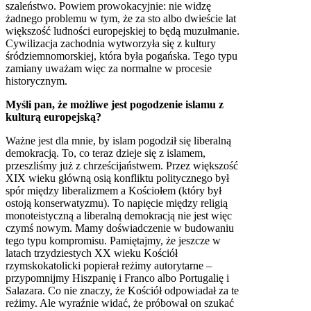
szaleństwo. Powiem prowokacyjnie: nie widzę
żadnego problemu w tym, że za sto albo dwieście lat
większość ludności europejskiej to będą muzułmanie.
Cywilizacja zachodnia wytworzyła się z kultury
śródziemnomorskiej, która była pogańska. Tego typu
zamiany uważam więc za normalne w procesie
historycznym.
Myśli pan, że możliwe jest pogodzenie islamu z
kulturą europejską?
Ważne jest dla mnie, by islam pogodził się liberalną
demokracją. To, co teraz dzieje się z islamem,
przeszliśmy już z chrześcijaństwem. Przez większość
XIX
wieku główną osią konfliktu politycznego był
spór między liberalizmem a Kościołem (który był
ostoją konserwatyzmu). To napięcie między religią
monoteistyczną a liberalną demokracją nie jest więc
czymś nowym. Mamy doświadczenie w budowaniu
tego typu kompromisu. Pamiętajmy, że jeszcze w
latach trzydziestych XX wieku Kościół
rzymskokatolicki popierał reżimy autorytarne –
przypomnijmy Hiszpanię i Franco albo Portugalię i
Salazara. Co nie znaczy, że Kościół odpowiadał za te
reżimy. Ale wyraźnie widać, że próbował on szukać