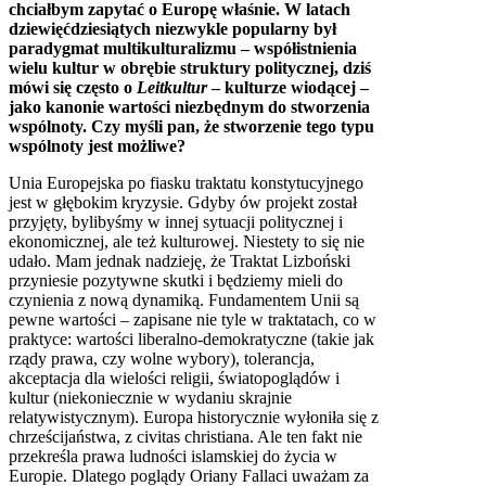
chciałbym zapytać o Europę właśnie. W latach
dziewięćdziesiątych niezwykle popularny był
paradygmat multikulturalizmu – współistnienia
wielu kultur w obrębie struktury politycznej, dziś
mówi się często o
Leitkultur
– kulturze wiodącej –
jako kanonie wartości niezbędnym do stworzenia
wspólnoty. Czy myśli pan, że stworzenie tego typu
wspólnoty jest możliwe?
Unia Europejska po fiasku traktatu konstytucyjnego
jest w głębokim kryzysie. Gdyby ów projekt został
przyjęty, bylibyśmy w innej sytuacji politycznej i
ekonomicznej, ale też kulturowej. Niestety to się nie
udało. Mam jednak nadzieję, że Traktat Lizboński
przyniesie pozytywne skutki i będziemy mieli do
czynienia z nową dynamiką. Fundamentem Unii są
pewne wartości – zapisane nie tyle w traktatach, co w
praktyce: wartości liberalno-demokratyczne (takie jak
rządy prawa, czy wolne wybory), tolerancja,
akceptacja dla wielości religii, światopoglądów i
kultur (niekoniecznie w wydaniu skrajnie
relatywistycznym). Europa historycznie wyłoniła się z
chrześcijaństwa, z civitas christiana. Ale ten fakt nie
przekreśla prawa ludności islamskiej do życia w
Europie. Dlatego poglądy Oriany Fallaci uważam za