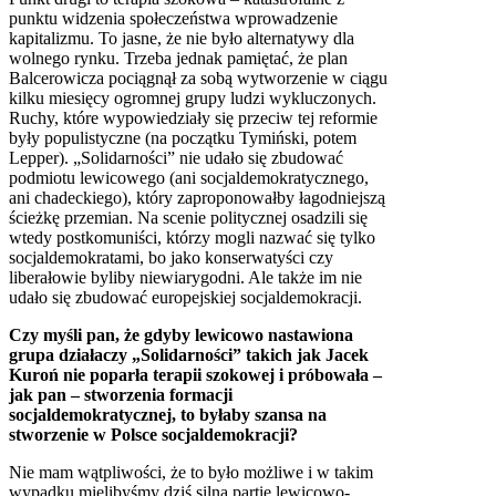
punktu widzenia społeczeństwa wprowadzenie
kapitalizmu. To jasne, że nie było alternatywy dla
wolnego rynku. Trzeba jednak pamiętać, że plan
Balcerowicza pociągnął za sobą wytworzenie w ciągu
kilku miesięcy ogromnej grupy ludzi wykluczonych.
Ruchy, które wypowiedziały się przeciw tej reformie
były populistyczne (na początku Tymiński, potem
Lepper). „Solidarności” nie udało się zbudować
podmiotu lewicowego (ani socjaldemokratycznego,
ani chadeckiego), który zaproponowałby łagodniejszą
ścieżkę przemian. Na scenie politycznej osadzili się
wtedy postkomuniści, którzy mogli nazwać się tylko
socjaldemokratami, bo jako konserwatyści czy
liberałowie byliby niewiarygodni. Ale także im nie
udało się zbudować europejskiej socjaldemokracji.
Czy myśli pan, że gdyby lewicowo nastawiona
grupa działaczy „Solidarności” takich jak Jacek
Kuroń nie poparła terapii szokowej i próbowała –
jak pan – stworzenia formacji
socjaldemokratycznej, to byłaby szansa na
stworzenie w Polsce socjaldemokracji?
Nie mam wątpliwości, że to było możliwe i w takim
wypadku mielibyśmy dziś silną partię lewicowo-