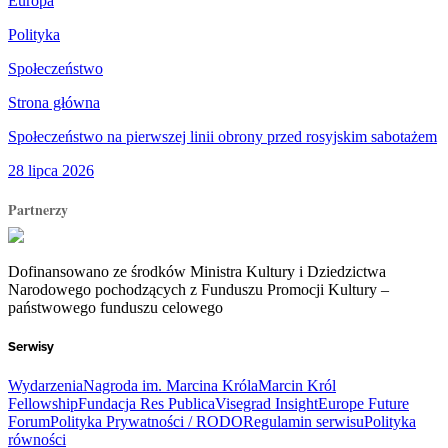
Europa
Polityka
Społeczeństwo
Strona główna
Społeczeństwo na pierwszej linii obrony przed rosyjskim sabotażem
28 lipca 2026
Partnerzy
Dofinansowano ze środków Ministra Kultury i Dziedzictwa
Narodowego pochodzących z Funduszu Promocji Kultury –
państwowego funduszu celowego
Serwisy
Wydarzenia
Nagroda im. Marcina Króla
Marcin Król
Fellowship
Fundacja Res Publica
Visegrad Insight
Europe Future
Forum
Polityka Prywatności / RODO
Regulamin serwisu
Polityka
równości