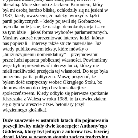
liberalną. Moje stosunki z Jackiem Kuroniem, który
był mi osobą bardzo bliską, ochłodziły się na jesieni w
1987, kiedy uważałem, że należy tworzyć zalążki
partii politycznych – kiedy pojawił się Gorbaczow,
było dla mnie jasne, że nastąpi demokratyzacja i – co
za tym idzie – jakaś forma wyborów parlamentarnych.
Musimy zacząć reprezentować interesy ludzi, którzy
nas popierali – interesy także stricte materialne. Już
wtedy publikowałem teksty, które mówiły o
„burżuazyjnieniu nomenklatury” – przejmowaniu
przez ludzi aparatu publicznej własności. Powinniśmy
więc byli reprezentować interesy ludzi, którzy nie
mieli możliwości przejęcia tej własności. Do tego była
potrzebna partia polityczna. Muszę przyznać, że
byłem dość sceptyczny wobec Okrągłego Stołu, bo
doprowadzono do niego bez konsultacji ze
społeczeństwem. Kiedy odbyło się pierwsze spotkanie
Kiszczaka z Wałęsą w roku 1988, to ja dowiedziałem
się o tym w areszcie z tzw. betoniary (czyli
więziennego głośnika).
Duże znaczenie w ostatnich latach dla pojmowania
pozycji lewicy miały dwie koncepcje: Anthony’ego
Giddensa, który był jednym z autorów tzw. trzeciej
drogi, która w pewnym stopniu zaciera tradycyjny