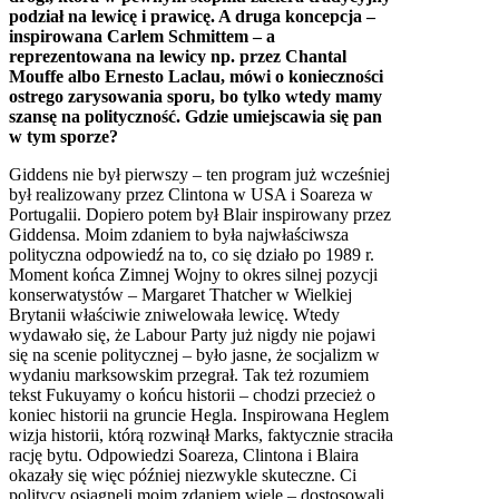
podział na lewicę i prawicę. A druga koncepcja –
inspirowana Carlem Schmittem – a
reprezentowana na lewicy np. przez Chantal
Mouffe albo Ernesto Laclau, mówi o konieczności
ostrego zarysowania sporu, bo tylko wtedy mamy
szansę na polityczność. Gdzie umiejscawia się pan
w tym sporze?
Giddens nie był pierwszy – ten program już wcześniej
był realizowany przez Clintona w
USA
i Soareza w
Portugalii. Dopiero potem był Blair inspirowany przez
Giddensa. Moim zdaniem to była najwłaściwsza
polityczna odpowiedź na to, co się działo po 1989 r.
Moment końca Zimnej Wojny to okres silnej pozycji
konserwatystów – Margaret Thatcher w Wielkiej
Brytanii właściwie zniwelowała lewicę. Wtedy
wydawało się, że Labour Party już nigdy nie pojawi
się na scenie politycznej – było jasne, że socjalizm w
wydaniu marksowskim przegrał. Tak też rozumiem
tekst Fukuyamy o końcu historii – chodzi przecież o
koniec historii na gruncie Hegla. Inspirowana Heglem
wizja historii, którą rozwinął Marks, faktycznie straciła
rację bytu. Odpowiedzi Soareza, Clintona i Blaira
okazały się więc później niezwykle skuteczne. Ci
politycy osiągnęli moim zdaniem wiele – dostosowali