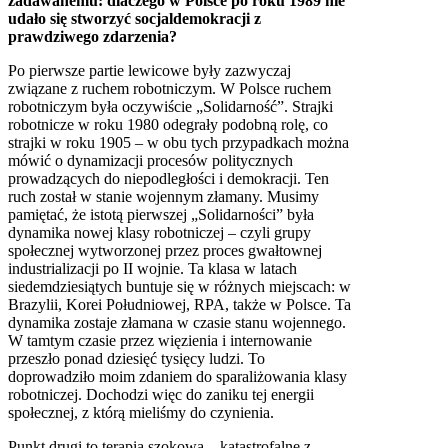
zadawanemu: dlaczego w Polsce po roku 1989 nie
udało się stworzyć socjaldemokracji z
prawdziwego zdarzenia?
Po pierwsze partie lewicowe były zazwyczaj
związane z ruchem robotniczym. W Polsce ruchem
robotniczym była oczywiście „Solidarność”. Strajki
robotnicze w roku 1980 odegrały podobną rolę, co
strajki w roku 1905 – w obu tych przypadkach można
mówić o dynamizacji procesów politycznych
prowadzących do niepodległości i demokracji. Ten
ruch został w stanie wojennym złamany. Musimy
pamiętać, że istotą pierwszej „Solidarności” była
dynamika nowej klasy robotniczej – czyli grupy
społecznej wytworzonej przez proces gwałtownej
industrializacji po II wojnie. Ta klasa w latach
siedemdziesiątych buntuje się w różnych miejscach: w
Brazylii, Korei Południowej,
RPA
, także w Polsce. Ta
dynamika zostaje złamana w czasie stanu wojennego.
W tamtym czasie przez więzienia i internowanie
przeszło ponad dziesięć tysięcy ludzi. To
doprowadziło moim zdaniem do sparaliżowania klasy
robotniczej. Dochodzi więc do zaniku tej energii
społecznej, z którą mieliśmy do czynienia.
Punkt drugi to terapia szokowa – katastrofalne z