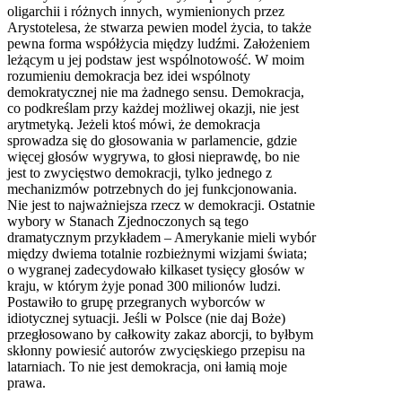
oligarchii i różnych innych, wymienionych przez
Arystotelesa, że stwarza pewien model życia, to także
pewna forma współżycia między ludźmi. Założeniem
leżącym u jej podstaw jest wspólnotowość. W moim
rozumieniu demokracja bez idei wspólnoty
demokratycznej nie ma żadnego sensu. Demokracja,
co podkreślam przy każdej możliwej okazji, nie jest
arytmetyką. Jeżeli ktoś mówi, że demokracja
sprowadza się do głosowania w parlamencie, gdzie
więcej głosów wygrywa, to głosi nieprawdę, bo nie
jest to zwycięstwo demokracji, tylko jednego z
mechanizmów potrzebnych do jej funkcjonowania.
Nie jest to najważniejsza rzecz w demokracji. Ostatnie
wybory w Stanach Zjednoczonych są tego
dramatycznym przykładem – Amerykanie mieli wybór
między dwiema totalnie rozbieżnymi wizjami świata;
o wygranej zadecydowało kilkaset tysięcy głosów w
kraju, w którym żyje ponad 300 milionów ludzi.
Postawiło to grupę przegranych wyborców w
idiotycznej sytuacji. Jeśli w Polsce (nie daj Boże)
przegłosowano by całkowity zakaz aborcji, to byłbym
skłonny powiesić autorów zwycięskiego przepisu na
latarniach. To nie jest demokracja, oni łamią moje
prawa.