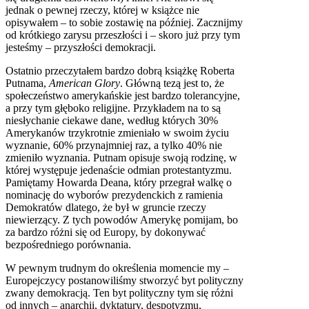
jednak o pewnej rzeczy, której w książce nie
opisywałem – to sobie zostawię na później. Zacznijmy
od krótkiego zarysu przeszłości i – skoro już przy tym
jesteśmy – przyszłości demokracji.
Ostatnio przeczytałem bardzo dobrą książkę Roberta
Putnama,
American Glory
. Główną tezą jest to, że
społeczeństwo amerykańskie jest bardzo tolerancyjne,
a przy tym głęboko religijne. Przykładem na to są
niesłychanie ciekawe dane, według których 30%
Amerykanów trzykrotnie zmieniało w swoim życiu
wyznanie, 60% przynajmniej raz, a tylko 40% nie
zmieniło wyznania. Putnam opisuje swoją rodzinę, w
której występuje jedenaście odmian protestantyzmu.
Pamiętamy Howarda Deana, który przegrał walkę o
nominację do wyborów prezydenckich z ramienia
Demokratów dlatego, że był w gruncie rzeczy
niewierzący. Z tych powodów Amerykę pomijam, bo
za bardzo różni się od Europy, by dokonywać
bezpośredniego porównania.
W pewnym trudnym do określenia momencie my –
Europejczycy postanowiliśmy stworzyć byt polityczny
zwany demokracją. Ten byt polityczny tym się różni
od innych – anarchii, dyktatury, despotyzmu,