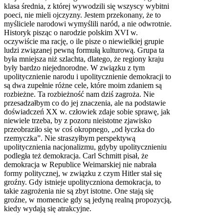
klasa średnia, z której wywodzili się wszyscy wybitni
poeci, nie mieli ojczyzny. Jestem przekonany, że to
myśliciele narodowi wymyślili naród, a nie odwrotnie.
Historyk pisząc o narodzie polskim XVI w.
oczywiście ma rację, o ile pisze o niewielkiej grupie
ludzi związanej pewną formułą kulturową. Grupa ta
była mniejsza niż szlachta, dlatego, że regiony kraju
były bardzo niejednorodne. W związku z tym
upolitycznienie narodu i upolitycznienie demokracji to
są dwa zupełnie różne cele, które moim zdaniem są
rozbieżne. Ta rozbieżność nam dziś zagroża. Nie
przesadzałbym co do jej znaczenia, ale na podstawie
doświadczeń XX w. człowiek zdaje sobie sprawę, jak
niewiele trzeba, by z pozoru nieistotne zjawisko
przeobraziło się w coś okropnego, „od łyczka do
rzemyczka”. Nie straszyłbym perspektywą
upolitycznienia nacjonalizmu, gdyby upolitycznieniu
podległa też demokracja. Carl Schmitt pisał, że
demokracja w Republice Weimarskiej nie nabrała
formy politycznej, w związku z czym Hitler stał się
groźny. Gdy istnieje upolityczniona demokracja, to
takie zagrożenia nie są zbyt istotne. One stają się
groźne, w momencie gdy są jedyną realną propozycją,
kiedy wydają się atrakcyjne.