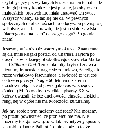
czytał tysięcy już wydanych książek na ten temat – ale
z drugiej strony komiczne jest pisanie, jakoby wiara
maluczkich, prostych itp. miała uratować ten świat.
Wszyscy wiemy, że tak się nie da. W pewnych
społecznych okolicznościach to odgrywało pewną rolę
w Polsce, ale tak naprawdę nie jest to stałe zjawisko.
Dlaczego nie ma „tam” dalszego ciągu? Bo go nie
znam!
Jesteśmy w bardzo dziwacznym okresie. Znamienne
są dla mnie książki postaci od Charlesa Taylora po
dosyć naiwną księgę błyskotliwego człowieka Marka
Lilli
Stillborn God.
Ten znakomity krytyk i znawca
literatury francuskiej nagle się zdumiewa, że religia to
rzecz wyjątkowo fascynująca, a świętość to jest coś,
co trzeba przeżyć. Nagle 60-letniemu staremu
dziadowi religia się objawiła jako coś ważnego…
(śmiech) Mnóstwo było wielkich pisarzy XX w.,
którzy uważali, że bez duchowości chrześcijańskiej i
religijnej w ogóle nie ma twórczości kulturalnej.
Jak my sobie z tym możemy dać radę? Nie możemy
po prostu powiedzieć, że problemu nie ma. Nie
możemy też go rozwiązać w tak prymitywny sposób,
jak robi to Janusz Palikot. To nie chodzi o to, że