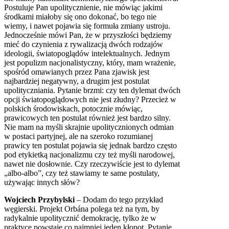
Postuluje Pan upolitycznienie, nie mówiąc jakimi
środkami miałoby się ono dokonać, bo tego nie
wiemy, i nawet pojawia się formuła zmiany ustroju.
Jednocześnie mówi Pan, że w przyszłości będziemy
mieć do czynienia z rywalizacją dwóch rodzajów
ideologii, światopoglądów intelektualnych. Jednym
jest populizm nacjonalistyczny, który, mam wrażenie,
spośród omawianych przez Pana zjawisk jest
najbardziej negatywny, a drugim jest postulat
upolityczniania. Pytanie brzmi: czy ten dylemat dwóch
opcji światopoglądowych nie jest złudny? Przecież w
polskich środowiskach, potocznie mówiąc,
prawicowych ten postulat również jest bardzo silny.
Nie mam na myśli skrajnie upolitycznionych odmian
w postaci partyjnej, ale na szeroko rozumianej
prawicy ten postulat pojawia się jednak bardzo często
pod etykietką nacjonalizmu czy też myśli narodowej,
nawet nie dosłownie. Czy rzeczywiście jest to dylemat
„albo-albo”, czy też stawiamy te same postulaty,
używając innych słów?
Wojciech Przybylski
– Dodam do tego przykład
węgierski. Projekt Orbána polega też na tym, by
radykalnie upolitycznić demokrację, tylko że w
praktyce powstaje co najmniej jeden kłopot. Pytanie