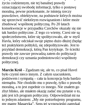
życiu codziennym, nie tej banalnej prawdy
oznaczającej swobodę informacji, tylko o postawę
moralną, pewne przekonanie, że istnieją rzeczy
prawdziwe, obiektywne, na podstawie których można
się sprzeciwić niektórym rozwiązaniom i które może
zbudować wspólnotę polityczną. Po 20 latach
konsekwencje w przypadku Czechów okazały się nie
tak bardzo polityczne. Z tego co wiemy, Czesi nie są
społeczeństwem, które się spolitycowało, ale w myśl
Havla, który odciskał swoje piętno dużo dłużej (będąc
też praktykiem polityki), się zdepolityzowało. Jest to
przykład demokracji, którą Pan krytykuje. Te ścieżki
prawdy nie zawsze prowadzą zatem do polityzacji
demokracji czy uznania podmiotowości wspólnoty
politycznej.
Marcin Król
– Zgadzam się, ale to, co pisał Havel
było czymś nieco innym. Z całym szacunkiem,
podziwem i sympatią – cała ta koncepcja była bardzo
niemądra. Nie chodziło mu o prawdę, tylko o prawdę
moralną, a to jest zupełnie co innego. Nie znałem go
zbyt blisko, ale miałem okazję zadać mu pytanie o to,
jaki jest ich program polityczny. Odpowiedział mi na
to jednym zdaniem: „My nie potrzebujemy programu,
my mamy Masaryka”. Sens tej wypowiedzi zamykał