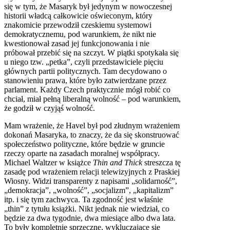
się w tym, że Masaryk był jedynym w nowoczesnej
historii władcą całkowicie oświeconym, który
znakomicie przewodził czeskiemu systemowi
demokratycznemu, pod warunkiem, że nikt nie
kwestionował zasad jej funkcjonowania i nie
próbował przebić się na szczyt. W piątki spotykała się
u niego tzw. „petka”, czyli przedstawiciele pięciu
głównych partii politycznych. Tam decydowano o
stanowieniu prawa, które było zatwierdzane przez
parlament. Każdy Czech praktycznie mógł robić co
chciał, miał pełną liberalną wolność – pod warunkiem,
że godził w czyjąś wolność.
Mam wrażenie, że Havel był pod złudnym wrażeniem
dokonań Masaryka, to znaczy, że da się skonstruować
społeczeństwo polityczne, które będzie w gruncie
rzeczy oparte na zasadach moralnej współpracy.
Michael Waltzer w książce
Thin and Thick
streszcza tę
zasadę pod wrażeniem relacji telewizyjnych z Praskiej
Wiosny. Widzi transparenty z napisami „solidarność”,
„demokracja”, „wolność”, „socjalizm”, „kapitalizm”
itp. i się tym zachwyca. Ta zgodność jest właśnie
„thin” z tytułu książki. Nikt jednak nie wiedział, co
będzie za dwa tygodnie, dwa miesiące albo dwa lata.
To były kompletnie sprzeczne, wykluczające się