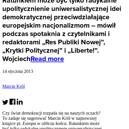
Ratunkiem może być tylko radykalne
upolitycznienie uniwersalistycznej idei
demokratycznej przeciwdziałające
europejskim nacjonalizmom – mówił
podczas spotaknia z czytelnikami i
redaktorami „Res Publiki Nowej”,
„Krytki Politycznej” i „Liberte!”.
Wojciech
Read more
14 stycznia 2013
Marcin Król
Czy świat demokracji rozpada się na naszych oczach?
To zadaje się sugerować Marcin Król w najnowszej
książce pt.
Europa w obliczu końca
. Ratunkiem może
być tylko radykalne upolitycznienie uniwersalistycznej