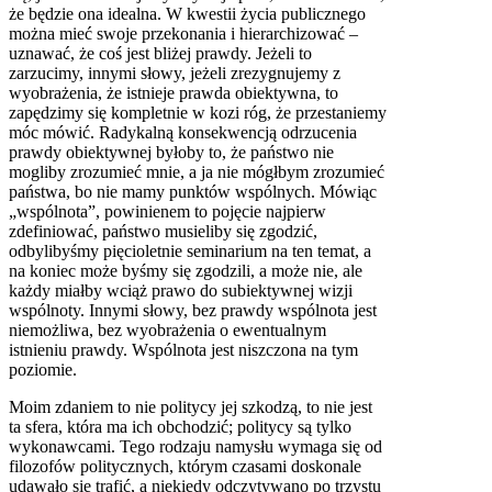
że będzie ona idealna. W kwestii życia publicznego
można mieć swoje przekonania i hierarchizować –
uznawać, że coś jest bliżej prawdy. Jeżeli to
zarzucimy, innymi słowy, jeżeli zrezygnujemy z
wyobrażenia, że istnieje prawda obiektywna, to
zapędzimy się kompletnie w kozi róg, że przestaniemy
móc mówić. Radykalną konsekwencją odrzucenia
prawdy obiektywnej byłoby to, że państwo nie
mogliby zrozumieć mnie, a ja nie mógłbym zrozumieć
państwa, bo nie mamy punktów wspólnych. Mówiąc
„wspólnota”, powinienem to pojęcie najpierw
zdefiniować, państwo musieliby się zgodzić,
odbylibyśmy pięcioletnie seminarium na ten temat, a
na koniec może byśmy się zgodzili, a może nie, ale
każdy miałby wciąż prawo do subiektywnej wizji
wspólnoty. Innymi słowy, bez prawdy wspólnota jest
niemożliwa, bez wyobrażenia o ewentualnym
istnieniu prawdy. Wspólnota jest niszczona na tym
poziomie.
Moim zdaniem to nie politycy jej szkodzą, to nie jest
ta sfera, która ma ich obchodzić; politycy są tylko
wykonawcami. Tego rodzaju namysłu wymaga się od
filozofów politycznych, którym czasami doskonale
udawało się trafić, a niekiedy odczytywano po trzystu