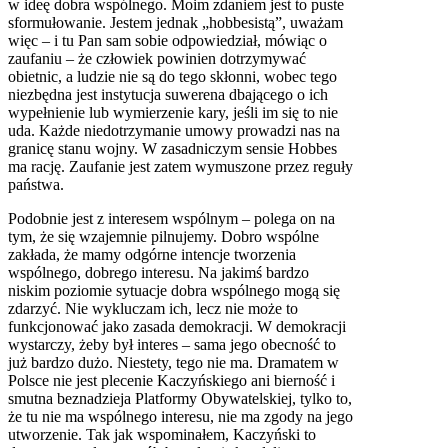
w ideę dobra wspólnego. Moim zdaniem jest to puste
sformułowanie. Jestem jednak „hobbesistą”, uważam
więc – i tu Pan sam sobie odpowiedział, mówiąc o
zaufaniu – że człowiek powinien dotrzymywać
obietnic, a ludzie nie są do tego skłonni, wobec tego
niezbędna jest instytucja suwerena dbającego o ich
wypełnienie lub wymierzenie kary, jeśli im się to nie
uda. Każde niedotrzymanie umowy prowadzi nas na
granicę stanu wojny. W zasadniczym sensie Hobbes
ma rację. Zaufanie jest zatem wymuszone przez reguły
państwa.
Podobnie jest z interesem wspólnym – polega on na
tym, że się wzajemnie pilnujemy. Dobro wspólne
zakłada, że mamy odgórne intencje tworzenia
wspólnego, dobrego interesu. Na jakimś bardzo
niskim poziomie sytuacje dobra wspólnego mogą się
zdarzyć. Nie wykluczam ich, lecz nie może to
funkcjonować jako zasada demokracji. W demokracji
wystarczy, żeby był interes – sama jego obecność to
już bardzo dużo. Niestety, tego nie ma. Dramatem w
Polsce nie jest plecenie Kaczyńskiego ani bierność i
smutna beznadzieja Platformy Obywatelskiej, tylko to,
że tu nie ma wspólnego interesu, nie ma zgody na jego
utworzenie. Tak jak wspominałem, Kaczyński to