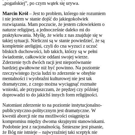
„pogańskiej”, po czym wątek się urywa.
Marcin Król
– Jest to problem, którego nie rozumiem
i nie jestem w stanie dojść do jakiegokolwiek
rozwiązania. Mam poczucie, że jestem człowiekiem o
naturze religijnej, a jednocześnie daleko mi do
praktykowania. Myślę, że wielu z nas znajduje się w
takiej sytuacji. Nieliczni są w stanie powiedzieć, że są
kompletnie areligijni, czyli do cna wyzuci z uczuć
bliskich duchowości, lub takich, którzy są w pełni
świadomie, całkowicie oddani swojej wierze.
Zderzenie tych dwóch racji jest nieporównanie
bardziej gwałtowne niż być powinno. Na poziomie
rzeczywistego życia ludzi to zderzenie w obrębie
mentalności i wyobraźni kulturowej nie jest tak
dramatyczne, z czego można wyciągnąć rozmaite
wnioski, ale przypuszczam, że prędzej czy później
doprowadzi to do jakichś innych form religijności.
Natomiast zderzenie to na poziomie instytucjonalno-
publicystyczno-politycznym jest dramatyczne. W
kwestii aborcji nie ma możliwości osiągnięcia
kompromisu między dwoma skrajnymi stanowiskami.
Podobnie jest z racjonalnością. Śmieszne jest pisanie,
że Bóg nie istnieje – najwyraźniej taki sceptyk nie