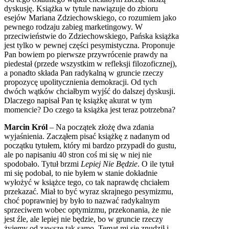
dyskusję. Książka w tytule nawiązuje do zbioru
esejów Mariana Zdziechowskiego, co rozumiem jako
pewnego rodzaju zabieg marketingowy. W
przeciwieństwie do Zdziechowskiego, Pańska książka
jest tylko w pewnej części pesymistyczna. Proponuje
Pan bowiem po pierwsze przywrócenie prawdy na
piedestał (przede wszystkim w refleksji filozoficznej),
a ponadto składa Pan radykalną w gruncie rzeczy
propozycę upolitycznienia demokracji. Od tych
dwóch wątków chciałbym wyjść do dalszej dyskusji.
Dlaczego napisał Pan tę książkę akurat w tym
momencie? Do czego ta książka jest teraz potrzebna?
Marcin Król
– Na początek złożę dwa zdania
wyjaśnienia. Zacząłem pisać książkę z nadanym od
początku tytułem, który mi bardzo przypadł do gustu,
ale po napisaniu 40 stron coś mi się w niej nie
spodobało. Tytuł brzmi
Lepiej Nie Będzie
. O ile tytuł
mi się podobał, to nie byłem w stanie dokładnie
wyłożyć w książce tego, co tak naprawdę chciałem
przekazać. Miał to być wyraz skrajnego pesymizmu,
choć poprawniej by było to nazwać radykalnym
sprzeciwem wobec optymizmu, przekonania, że nie
jest źle, ale lepiej nie będzie, bo w gruncie rzeczy
żyjemy od zawsze tak samo. Temat mi się znudził i