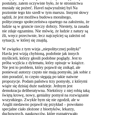
postulaty, zatem oczywiste było, że te stronnictwa
musiały się pożreć. Havel najwyraźniej był Na
poziomie tego kto szedł w tym marszu. Innymi słowy
sądził, że jest możliwa budowa moralnego,
politycznego społeczeństwa opartego na założeniu, że
ludzie są w gruncie rzeczy dobrzy. Niestety, ta zasada
nie zdaje egzaminu. Nie mówię, że ludzie z natury są
źli, wręcz przeciwnie, lecz najczęściej są zależni od
sytuacji, w której się znajdą.
W związku z tym wizja „niepolitycznej polityki”
Havla jest wizją chybioną, podobnie jak innych
myślicieli, którzy głosili podobne poglądy. Jest to
próba wyjścia z dylematu, który opisuje w książce.
Nie jest to problem, który pojawił się znikąd, ale
ponieważ autorzy często nie mają pomysłu, jak sobie z
nim poradzić, to często sięgają po takie naiwne
propozycje. Podam państwu trzy pomysły, z którymi
wiąże się dzisiaj duże nadzieje. Jednym jest
demokracja deliberatywna. Niektórzy z niej robią taką
świętą krowę, nowy, genialny pomysł na rozwiązanie
wszystkiego. Zwykle bym się nie zgodził, ale w
Anglii niedawno pojawił się przykład – powołano
specjalne ciało złożone z bioetyków, lekarzy,
duchownych, naukowców, które rozpatrywało