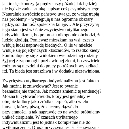
jak to się skończy (a prędzej czy później tak będzie),
nie będzie żadną sztuką napisać coś pesymistycznego.
Naturalnie zwrócicie państwo uwagę, że wciąż trapią
nas problemy – występują u nas ogromne obszary
nędzy, solidarność społeczna kuleje… Ale przyczyną
tego stanu jest właśnie zwycięstwo utylitarnego
indywidualizmu, bo po prostu nikogo nie obchodzi, że
ludzie głodują. Ponieważ mieszkam na wsi, często
widuję ludzi naprawdę biednych. O ile w mieście
widuje się pojedynczych kloszardów, to rzadko kiedy
konfrontujemy się z widokiem wielodzietnej rodziny
żyjącej z zapomogi i pozbawionej ziemi, bo żywiciele
rodziny są niezdolni do pracy po różnych wypadkach
itd. Ta bieda jest straszliwa i w dodatku niezawiniona.
Zwycięstwo utylitarnego indywidualizmu jest faktem.
Jak można je zniwelować? Jest to pytanie
beznadziejnie trudne. Jak można zmienić tę tendencję?
Można tu cytować Freuda, który jest genialny w
obrębie kultury jako źródła cierpień, albo wielu
innych, którzy piszą, że chcemy dążyć do
przyjemności, a tak naprawdę co najwyżej próbujemy
unikać cierpienia. W czasach utylitarnego
indywidualizmu jest to jednak kompletnie nie do
wytłumaczenia. Drugą przyczyną jest ściśle związana