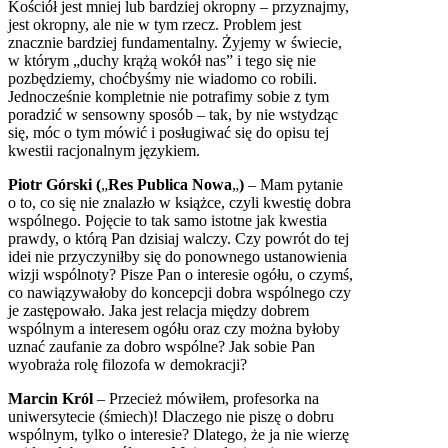
Kościół jest mniej lub bardziej okropny – przyznajmy,
jest okropny, ale nie w tym rzecz. Problem jest
znacznie bardziej fundamentalny. Żyjemy w świecie,
w którym „duchy krążą wokół nas” i tego się nie
pozbędziemy, choćbyśmy nie wiadomo co robili.
Jednocześnie kompletnie nie potrafimy sobie z tym
poradzić w sensowny sposób – tak, by nie wstydząc
się, móc o tym mówić i posługiwać się do opisu tej
kwestii racjonalnym językiem.
Piotr Górski (
„
Res Publica Nowa
„
)
– Mam pytanie
o to, co się nie znalazło w książce, czyli kwestię dobra
wspólnego. Pojęcie to tak samo istotne jak kwestia
prawdy, o którą Pan dzisiaj walczy. Czy powrót do tej
idei nie przyczyniłby się do ponownego ustanowienia
wizji wspólnoty? Pisze Pan o interesie ogółu, o czymś,
co nawiązywałoby do koncepcji dobra wspólnego czy
je zastępowało. Jaka jest relacja między dobrem
wspólnym a interesem ogółu oraz czy można byłoby
uznać zaufanie za dobro wspólne? Jak sobie Pan
wyobraża rolę filozofa w demokracji?
Marcin Król
– Przecież mówiłem, profesorka na
uniwersytecie (śmiech)! Dlaczego nie piszę o dobru
wspólnym, tylko o interesie? Dlatego, że ja nie wierzę