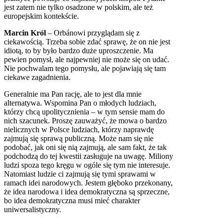
jest zatem nie tylko osadzone w polskim, ale też
europejskim kontekście.
Marcin Król
– Orbánowi przyglądam się z
ciekawością. Trzeba sobie zdać sprawę, że on nie jest
idiotą, to by było bardzo duże uproszczenie. Ma
pewien pomysł, ale najpewniej nie może się on udać.
Nie pochwalam tego pomysłu, ale pojawiają się tam
ciekawe zagadnienia.
Generalnie ma Pan rację, ale to jest dla mnie
alternatywa. Wspomina Pan o młodych ludziach,
którzy chcą upolitycznienia – w tym sensie mam do
nich szacunek. Proszę zauważyć, że mowa o bardzo
nielicznych w Polsce ludziach, którzy naprawdę
zajmują się sprawą publiczną. Może nam się nie
podobać, jak oni się nią zajmują, ale sam fakt, że tak
podchodzą do tej kwestii zasługuje na uwagę. Miliony
ludzi spoza tego kręgu w ogóle się tym nie interesuje.
Natomiast ludzie ci zajmują się tymi sprawami w
ramach idei narodowych. Jestem głęboko przekonany,
że idea narodowa i idea demokratyczna są sprzeczne,
bo idea demokratyczna musi mieć charakter
uniwersalistyczny.