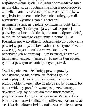
wspólnotowemu życiu. Do szału doprowadzało mnie
na przykład to, że robotnicy nie chcą współpracować
z inteligentami i vice versa. Pójście obu grup ręka w
rękę było fenomenem niesłychanie atrakcyjnym dla
wszystkich, łącznie z panią Thatcher i
najzimniejszymi, najbardziej cynicznymi politykami,
jakich znamy. Ta fascynacja wynikała z prostej
potrzeby, na którą nikt dzisiaj nie umie odpowiedzieć,
mimo, że od tamtego czasu minęło ponad 30 lat.
Poszukiwano wszystkiego potrzebnego do budowania
pewnej wspólnoty, ale bez nadmiaru sentymentów, nie
żywię głębszych uczuć do wszystkich ludzi
napotykanych w tramwaju, tym bardziej, że rzadko
tramwajem jeżdżę… (śmiech). To nie na tym polega,
tylko na pewnym uznaniu prostych prawd.
Jeżeli się nie uzna, że istnieją pewne prawdy
obiektywne, to nie pojmie się świata i go nie
zaakceptuje. Dzisiejsze przekonanie, że nie ma
prawdy obiektywnej, albo że nie da się jej poznać, bo
to, co widzimy przefiltrowane jest przez narrację
dekonstrukcji, było i jest dla mnie fundamentem,
przyczynkiem do myślenia o świecie. W związku z
tym można uprawiać filozofię polityczną, zastanawiać
się, jaka demokracja byłaby najlepsza, co nie oznacza,