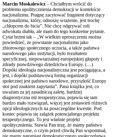
Marcin Moskalewicz
– Chciałbym wrócić do
problemu upolitycznienia demokracji w kontekście
nacjonalizmu. Pragnę zacytować fragment dotyczący
nacjonalizmu, który, odnoszę wrażenie, jest trochę
„chłopcem do bicia”. Nie chcę odgrywać roli
adwokata diabła, ale mam do tego konkretne pytanie.
Cytat brzmi tak – „W wielkim uproszczeniu można
powiedzieć, że powstanie nacjonalizmu jako
zbiorowego społecznego uczucia, a także państwa
narodowego jako instytucji, było rezultatem
specyficznej, niepowtarzalnej europejskiej głupoty i
zdrady prawdziwego dziedzictwa Europy. (…)
Dopóki ideologia nacjonalistyczna jest pociągająca, a
jest, i dopóki podstawową formą organizacji
społecznej jest państwo narodowe, przyszłość Europy
stoi pod znakiem zapytania”. Pana książka jest, co
uważam za jej zasadniczą zaletę, bardziej
diagnostyczna niż terapeutyczna, pojawia się tam
bardzo mało rozwiązań, więcej jest zestawień różnych
opcji ideologicznych na poszczególne kwestie. Pod
koniec pojawia się zalążek potencjalnego projektu
terapeutycznego. To jest właśnie projekt
upolitycznienia. Stawia Pan tezę, że mamy państwo
demokratyczne, o czym przed chwilą Pan wspominał,
nie mamy natomiast demokratycznego społeczeństwa.