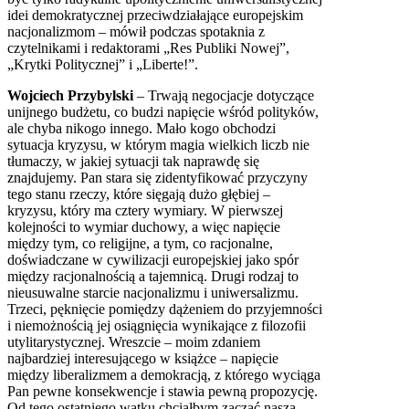
idei demokratycznej przeciwdziałające europejskim
nacjonalizmom – mówił podczas spotaknia z
czytelnikami i redaktorami „Res Publiki Nowej”,
„Krytki Politycznej” i „Liberte!”.
Wojciech Przybylski
– Trwają negocjacje dotyczące
unijnego budżetu, co budzi napięcie wśród polityków,
ale chyba nikogo innego. Mało kogo obchodzi
sytuacja kryzysu, w którym magia wielkich liczb nie
tłumaczy, w jakiej sytuacji tak naprawdę się
znajdujemy. Pan stara się zidentyfikować przyczyny
tego stanu rzeczy, które sięgają dużo głębiej –
kryzysu, który ma cztery wymiary. W pierwszej
kolejności to wymiar duchowy, a więc napięcie
między tym, co religijne, a tym, co racjonalne,
doświadczane w cywilizacji europejskiej jako spór
między racjonalnością a tajemnicą. Drugi rodzaj to
nieusuwalne starcie nacjonalizmu i uniwersalizmu.
Trzeci, pęknięcie pomiędzy dążeniem do przyjemności
i niemożnością jej osiągnięcia wynikające z filozofii
utylitarystycznej. Wreszcie – moim zdaniem
najbardziej interesującego w książce – napięcie
między liberalizmem a demokracją, z którego wyciąga
Pan pewne konsekwencje i stawia pewną propozycję.
Od tego ostatniego wątku chciałbym zacząć naszą