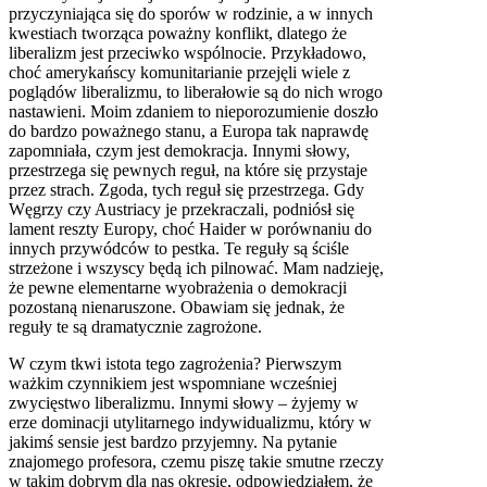
przyczyniająca się do sporów w rodzinie, a w innych
kwestiach tworząca poważny konflikt, dlatego że
liberalizm jest przeciwko wspólnocie. Przykładowo,
choć amerykańscy komunitarianie przejęli wiele z
poglądów liberalizmu, to liberałowie są do nich wrogo
nastawieni. Moim zdaniem to nieporozumienie doszło
do bardzo poważnego stanu, a Europa tak naprawdę
zapomniała, czym jest demokracja. Innymi słowy,
przestrzega się pewnych reguł, na które się przystaje
przez strach. Zgoda, tych reguł się przestrzega. Gdy
Węgrzy czy Austriacy je przekraczali, podniósł się
lament reszty Europy, choć Haider w porównaniu do
innych przywódców to pestka. Te reguły są ściśle
strzeżone i wszyscy będą ich pilnować. Mam nadzieję,
że pewne elementarne wyobrażenia o demokracji
pozostaną nienaruszone. Obawiam się jednak, że
reguły te są dramatycznie zagrożone.
W czym tkwi istota tego zagrożenia? Pierwszym
ważkim czynnikiem jest wspomniane wcześniej
zwycięstwo liberalizmu. Innymi słowy – żyjemy w
erze dominacji utylitarnego indywidualizmu, który w
jakimś sensie jest bardzo przyjemny. Na pytanie
znajomego profesora, czemu piszę takie smutne rzeczy
w takim dobrym dla nas okresie, odpowiedziałem, że