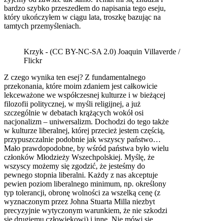
bardzo szybko przeszedłem do napisania tego eseju,
który ukończyłem w ciągu lata, troszkę bazując na
tamtych przemyśleniach.
Krzyk - (CC BY-NC-SA 2.0) Joaquin Villaverde /
Flickr
Z czego wynika ten esej? Z fundamentalnego
przekonania, które moim zdaniem jest całkowicie
lekceważone we współczesnej kulturze i w bieżącej
filozofii politycznej, w myśli religijnej, a już
szczególnie w debatach krążących wokół osi
nacjonalizm – uniwersalizm. Dochodzi do tego także
w kulturze liberalnej, której przecież jestem częścią,
przypuszczalnie podobnie jak wszyscy państwo…
Mało prawdopodobne, by wśród państwa było wielu
członków Młodzieży Wszechpolskiej. Myślę, że
wszyscy możemy się zgodzić, że jesteśmy do
pewnego stopnia liberalni. Każdy z nas akceptuje
pewien poziom liberalnego minimum, np. określony
typ tolerancji, obronę wolności za wszelką cenę (z
wyznaczonym przez Johna Stuarta Milla niezbyt
precyzyjnie wytyczonym warunkiem, że nie szkodzi
się drugiemu człowiekowi) i inne. Nie mówi się