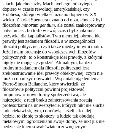
latach, jak chociażby Machiavellego, odkrytego
dopiero w czasie rewolucji amerykańskiej, czy
Hobbesa, którego wielkość uznano dopiero w XX
wieku. Z kolei Spencera uznano od razu, chociaż był
filozofem
minorum gentium
, ale został zaakceptowany
natychmiast, bo trafił w swój czas i był znakomitą
pożywką dla kapitalistów. Tym niemniej, obrona idei
prawdy jest zadaniem filozofii, a w szczególności
filozofii politycznej, czyli także między innymi moim.
Jeżeli mam pretensje do współczesnych filozofów
politycznych, to o konstrukcje idei prawdy, z którymi
nigdy nie mogę się zgodzić. Aktualnym, bardzo
trudnym zadaniem dla filozofii politycznej jest
zrekonstruowanie idei prawdy obiektywnej, czym nie
można obarczyć obywateli. Wspaniale ujął ten temat
Pierre-Simon Ballanche, który stwierdził, że
filozofowie polityczni powinni projektować,
proponować nowe formy społeczeństwa, ale
najczęściej z racji braku zainteresowania zostają
profesorkami na uniwersytecie, których nikt nie słucha
i nie ciekawi się tym, co mówią. Jeżeli tak dalej
będzie, to źle się to skończy, a ludzie tak obudują
metalowymi ogrodzeniami swoje domy, że nikt już nie
będzie się interesował światem zewnętrznym.