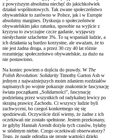
z powyższym absolutna niechęć do jakichkolwiek
działań wspólnotowych. Tak zwane społeczeństwo
obywatelskie to zarówno w Polsce, jak i w Europie
absolutny margines. Dyskusja o społeczeństwie
obywatelskim jako ratunku, sposobie na wyjście z
kryzysu to zwyczajne czcze gadanie, wyjąwszy
niesłychanie szlachetne 3%. To są wspaniali ludzie, a
ich działania są bardzo korzystne, ale uważam, że to
nie jest żadna droga, a przez 30 czy 40 lat różnie
rozumiejąc społeczeństwo obywatelskie, za dużo na
nie postawiono.
Na koniec powiem o dojściu do prawdy. W
The
Polish Revolution: Solidarity
Timothy Garton Ash w
jednym z najważniejszych moim zdaniem rozdziałów
napisanych po wojnie pokazuje znakomicie fascynację
świata początkami „Solidarności”, fascynację
podzielaną przez wszystkich od radykalnej lewicy po
skrajną prawicę Zachodu. Ci wszyscy ludzie byli
zachwyceni, bo czegoś konkretnego się się
spodziewali. Oczywiście dziś wiemy, że żadne z ich
oczekiwań nie zostało spełnione. Jestem przekonany,
że gdyby Hannah Arendt dożyła tych czasów, byłaby
w siódmym niebie. Czego oczekiwali obserwatorzy?
Tego, że nagle odrodzą się proste wartości dzięki