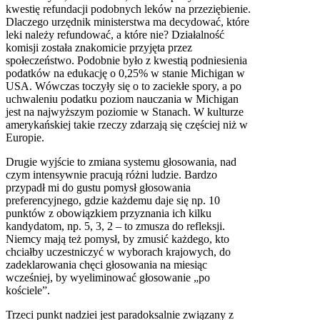
kwestię refundacji podobnych leków na przeziębienie.
Dlaczego urzędnik ministerstwa ma decydować, które
leki należy refundować, a które nie? Działalność
komisji została znakomicie przyjęta przez
społeczeństwo. Podobnie było z kwestią podniesienia
podatków na edukację o 0,25% w stanie Michigan w
USA. Wówczas toczyły się o to zaciekłe spory, a po
uchwaleniu podatku poziom nauczania w Michigan
jest na najwyższym poziomie w Stanach. W kulturze
amerykańskiej takie rzeczy zdarzają się częściej niż w
Europie.
Drugie wyjście to zmiana systemu głosowania, nad
czym intensywnie pracują różni ludzie. Bardzo
przypadł mi do gustu pomysł głosowania
preferencyjnego, gdzie każdemu daje się np. 10
punktów z obowiązkiem przyznania ich kilku
kandydatom, np. 5, 3, 2 – to zmusza do refleksji.
Niemcy mają też pomysł, by zmusić każdego, kto
chciałby uczestniczyć w wyborach krajowych, do
zadeklarowania chęci głosowania na miesiąc
wcześniej, by wyeliminować głosowanie „po
kościele”.
Trzeci punkt nadziei jest paradoksalnie związany z