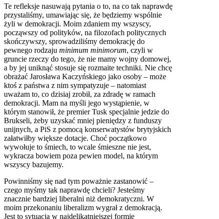
Te refleksje nasuwają pytania o to, na co tak naprawdę
przystaliśmy, umawiając się, że będziemy wspólnie
żyli w demokracji. Moim zdaniem my wszyscy,
począwszy od polityków, na filozofach politycznych
skończywszy, sprowadziliśmy demokrację do
pewnego rodzaju
minimum minimorum
, czyli w
gruncie rzeczy do tego, że nie mamy wojny domowej,
a by jej uniknąć stosuje się rozmaite techniki. Nie chcę
obrażać Jarosława Kaczyńskiego jako osoby – może
ktoś z państwa z nim sympatyzuje – natomiast
uważam to, co dzisiaj zrobił, za zdradę w ramach
demokracji. Mam na myśli jego wystąpienie, w
którym stanowił, że premier Tusk specjalnie jedzie do
Brukseli, żeby uzyskać mniej pieniędzy z funduszy
unijnych, a PiS z pomocą konserwatystów brytyjskich
załatwiłby większe dotacje. Choć początkowo
wywołuje to śmiech, to wcale śmieszne nie jest,
wykracza bowiem poza pewien model, na którym
wszyscy bazujemy.
Powinniśmy się nad tym poważnie zastanowić –
czego myśmy tak naprawdę chcieli? Jesteśmy
znacznie bardziej liberalni niż demokratyczni. W
moim przekonaniu liberalizm wygrał z demokracją.
Jest to sytuacja w najdelikatniejszej formie