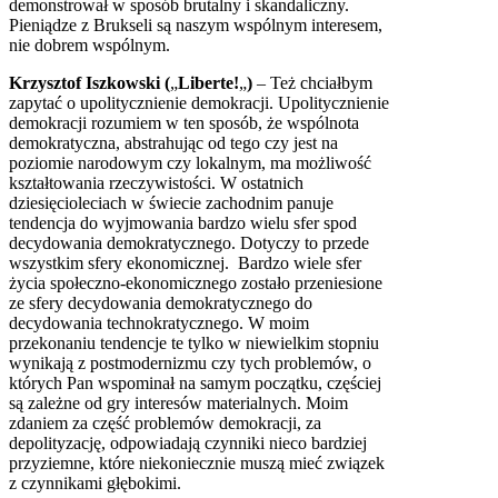
demonstrował w sposób brutalny i skandaliczny.
Pieniądze z Brukseli są naszym wspólnym interesem,
nie dobrem wspólnym.
Krzysztof Iszkowski (
„
Liberte!
„
)
– Też chciałbym
zapytać o upolitycznienie demokracji. Upolitycznienie
demokracji rozumiem w ten sposób, że wspólnota
demokratyczna, abstrahując od tego czy jest na
poziomie narodowym czy lokalnym, ma możliwość
kształtowania rzeczywistości. W ostatnich
dziesięcioleciach w świecie zachodnim panuje
tendencja do wyjmowania bardzo wielu sfer spod
decydowania demokratycznego. Dotyczy to przede
wszystkim sfery ekonomicznej. Bardzo wiele sfer
życia społeczno-ekonomicznego zostało przeniesione
ze sfery decydowania demokratycznego do
decydowania technokratycznego. W moim
przekonaniu tendencje te tylko w niewielkim stopniu
wynikają z postmodernizmu czy tych problemów, o
których Pan wspominał na samym początku, częściej
są zależne od gry interesów materialnych. Moim
zdaniem za część problemów demokracji, za
depolityzację, odpowiadają czynniki nieco bardziej
przyziemne, które niekoniecznie muszą mieć związek
z czynnikami głębokimi.