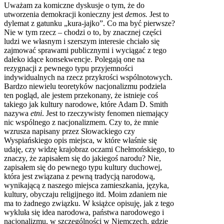
Uważam za komiczne dyskusje o tym, że do
utworzenia demokracji konieczny jest
demos.
Jest to
dylemat z gatunku „kura-jajko”. Co ma być pierwsze?
Nie w tym rzecz – chodzi o to, by znacznej części
ludzi we własnym i szerszym interesie chciało się
zajmować sprawami publicznymi i wyciągać z tego
daleko idące konsekwencje. Polegają one na
rezygnacji z pewnego typu przyjemności
indywidualnych na rzecz przykrości wspólnotowych.
Bardzo niewielu teoretyków nacjonalizmu podziela
ten pogląd, ale jestem przekonany, że istnieje coś
takiego jak kultury narodowe, które Adam D. Smith
nazywa
etni
. Jest to rzeczywisty fenomen niemający
nic wspólnego z nacjonalizmem. Czy to, że mnie
wzrusza napisany przez Słowackiego czy
Wyspiańskiego opis miejsca, w które właśnie się
udaję, czy widzę krajobraz oczami Chełmońskiego, to
znaczy, że zapisałem się do jakiegoś narodu? Nie,
zapisałem się do pewnego typu kultury duchowej,
która jest związana z pewną tradycją narodową,
wynikającą z naszego miejsca zamieszkania, języka,
kultury, obyczaju religijnego itd. Moim zdaniem nie
ma to żadnego związku. W książce opisuję, jak z tego
wykluła się idea narodowa, państwa narodowego i
nacjonalizmu, w szczególności w Niemczech, gdzie