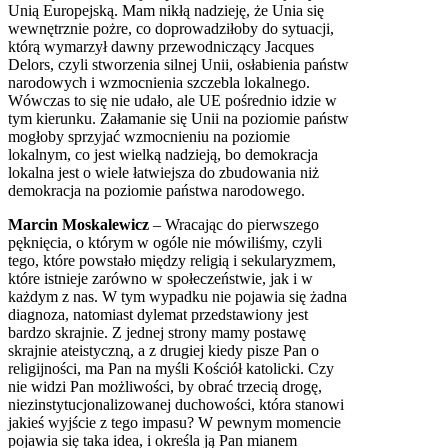
Unią Europejską. Mam nikłą nadzieję, że Unia się
wewnętrznie pożre, co doprowadziłoby do sytuacji,
którą wymarzył dawny przewodniczący Jacques
Delors, czyli stworzenia silnej Unii, osłabienia państw
narodowych i wzmocnienia szczebla lokalnego.
Wówczas to się nie udało, ale UE pośrednio idzie w
tym kierunku. Załamanie się Unii na poziomie państw
mogłoby sprzyjać wzmocnieniu na poziomie
lokalnym, co jest wielką nadzieją, bo demokracja
lokalna jest o wiele łatwiejsza do zbudowania niż
demokracja na poziomie państwa narodowego.
Marcin Moskalewicz
– Wracając do pierwszego
pęknięcia, o którym w ogóle nie mówiliśmy, czyli
tego, które powstało między religią i sekularyzmem,
które istnieje zarówno w społeczeństwie, jak i w
każdym z nas. W tym wypadku nie pojawia się żadna
diagnoza, natomiast dylemat przedstawiony jest
bardzo skrajnie. Z jednej strony mamy postawę
skrajnie ateistyczną, a z drugiej kiedy pisze Pan o
religijności, ma Pan na myśli Kościół katolicki. Czy
nie widzi Pan możliwości, by obrać trzecią drogę,
niezinstytucjonalizowanej duchowości, która stanowi
jakieś wyjście z tego impasu? W pewnym momencie
pojawia się taka idea, i określa ją Pan mianem