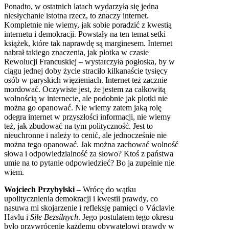
Ponadto, w ostatnich latach wydarzyła się jedna
niesłychanie istotna rzecz, to znaczy internet.
Kompletnie nie wiemy, jak sobie poradzić z kwestią
internetu i demokracji. Powstały na ten temat setki
książek, które tak naprawdę są marginesem. Internet
nabrał takiego znaczenia, jak plotka w czasie
Rewolucji Francuskiej – wystarczyła pogłoska, by w
ciągu jednej doby życie straciło kilkanaście tysięcy
osób w paryskich więzieniach. Internet też zacznie
mordować. Oczywiste jest, że jestem za całkowitą
wolnością w internecie, ale podobnie jak plotki nie
można go opanować. Nie wiemy zatem jaką rolę
odegra internet w przyszłości informacji, nie wiemy
też, jak zbudować na tym polityczność. Jest to
nieuchronne i należy to cenić, ale jednocześnie nie
można tego opanować. Jak można zachować wolność
słowa i odpowiedzialność za słowo? Ktoś z państwa
umie na to pytanie odpowiedzieć? Bo ja zupełnie nie
wiem.
Wojciech Przybylski
– Wrócę do wątku
upolitycznienia demokracji i kwestii prawdy, co
nasuwa mi skojarzenie i refleksję pamięci o Václavie
Havlu i
Sile Bezsilnych
. Jego postulatem tego okresu
było przywrócenie każdemu obywatelowi prawdy w