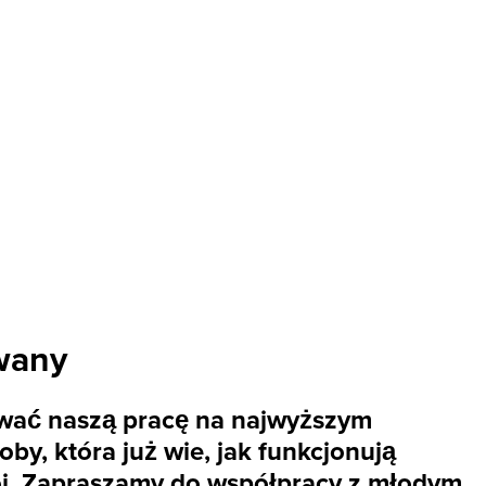
wany
nywać naszą pracę na najwyższym
y, która już wie, jak funkcjonują
wój. Zapraszamy do współpracy z młodym