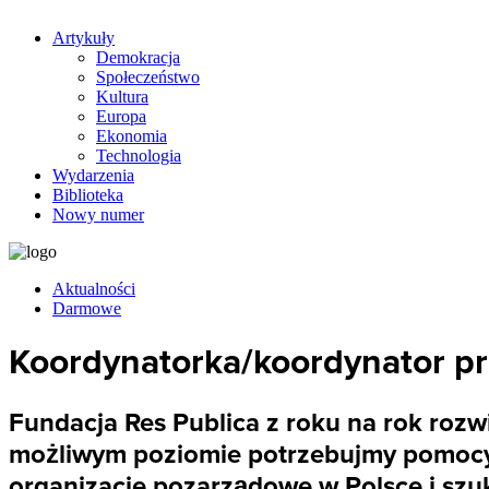
Artykuły
Demokracja
Społeczeństwo
Kultura
Europa
Ekonomia
Technologia
Wydarzenia
Biblioteka
Nowy numer
Aktualności
Darmowe
Koordynatorka/koordynator p
Fundacja Res Publica z roku na rok rozw
możliwym poziomie potrzebujmy pomocy p
organizacje pozarządowe w Polsce i szuk