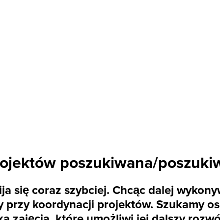
rojektów poszukiwana/poszuki
ija się coraz szybciej. Chcąc dalej wyko
rzy koordynacji projektów. Szukamy osob
a zajęcia, które umożliwi jej dalszy roz