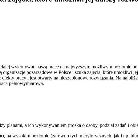
hcąc dalej wykonywać naszą pracę na najwyższym możliwym poziomie p
ą organizacje pozarządowe w Polsce i szuka zajęcia, które umożliwi jej
efekty pracy i jest otwarty na nieszablonowe rozwiązania. Na najbliżs
 praca pełnowymiarowa.
dzy planami, a ich wykonywaniem (troska o osoby, podział zadań i ob
acę na wysokim poziomie (zarówno tych merytorycznych, jak i np. biu