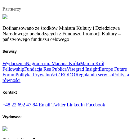
Partnerzy
Dofinansowano ze środków Ministra Kultury i Dziedzictwa
Narodowego pochodzących z Funduszu Promocji Kultury –
państwowego funduszu celowego
Serwisy
Wydarzenia
Nagroda im. Marcina Króla
Marcin Król
Fellowship
Fundacja Res Publica
Visegrad Insight
Europe Future
Forum
Polityka Prywatności / RODO
Regulamin serwisu
Polityka
równości
Kontakt
+48 22 692 47 84
Email
Twitter
LinkedIn
Facebook
Wydawca: