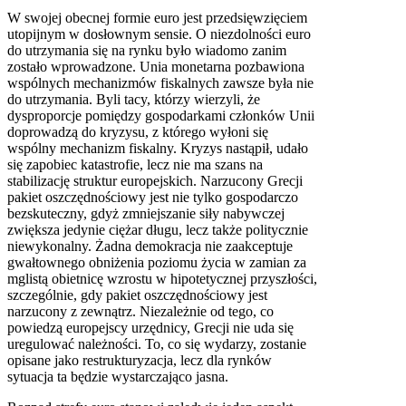
W swojej obecnej formie euro jest przedsięwzięciem
utopijnym w dosłownym sensie. O niezdolności euro
do utrzymania się na rynku było wiadomo zanim
zostało wprowadzone. Unia monetarna pozbawiona
wspólnych mechanizmów fiskalnych zawsze była nie
do utrzymania. Byli tacy, którzy wierzyli, że
dysproporcje pomiędzy gospodarkami członków Unii
doprowadzą do kryzysu, z którego wyłoni się
wspólny mechanizm fiskalny. Kryzys nastąpił, udało
się zapobiec katastrofie, lecz nie ma szans na
stabilizację struktur europejskich. Narzucony Grecji
pakiet oszczędnościowy jest nie tylko gospodarczo
bezskuteczny, gdyż zmniejszanie siły nabywczej
zwiększa jedynie ciężar długu, lecz także politycznie
niewykonalny. Żadna demokracja nie zaakceptuje
gwałtownego obniżenia poziomu życia w zamian za
mglistą obietnicę wzrostu w hipotetycznej przyszłości,
szczególnie, gdy pakiet oszczędnościowy jest
narzucony z zewnątrz. Niezależnie od tego, co
powiedzą europejscy urzędnicy, Grecji nie uda się
uregulować należności. To, co się wydarzy, zostanie
opisane jako restrukturyzacja, lecz dla rynków
sytuacja ta będzie wystarczająco jasna.