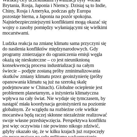
Brytania, Rosja, Japonia i Niemcy. Dzisiaj są to Indie,
Chiny, Rosja i Ameryka, podczas gdy Europa
pozostaje bierna, a Japonia na pozór spokojna.
Najniebezpieczniejszymi konfliktami mogą okazać się
wojny o zasoby pomiędzy wyłaniającymi się wielkimi
mocarstwami.
Ludzka reakcja na zmianę klimatu sama przyczyni się
do nasilenia konfliktów międzynarodowych. Gdy
programy zmierzające do ograniczenia emisji węgla
okażą się nieskuteczne – co jest nieuniknioną
konsekwencją procesu industrializacji na całym
świecie – podjęte zostaną próby zminimalizowania
skutków zmiany klimatu przez geoinżynierię (próby
opanowania klimatu są już na szeroką skalę
podejmowane w Chinach). Globalne ocieplenie jest
problemem planetarnym, a inżynieria klimatyczna
wpływa na cały świat. Nie wydaje się tymczasem, by
nastąpić miała koordynacja geoinżynierii na poziomie
globalnym. Ze względu na rozbieżne cele wielkie
mocarstwa będą raczej skłonne niezależnie realizować
swoje własne przedsięwzięcia. Perspektywa konfliktu
jest więc oczywista i nie powinno nikogo zdziwić,
gdyby okazało się, że w kilku krajach już rozpoczęły
się prace mające na celu militarne wykorzystanie