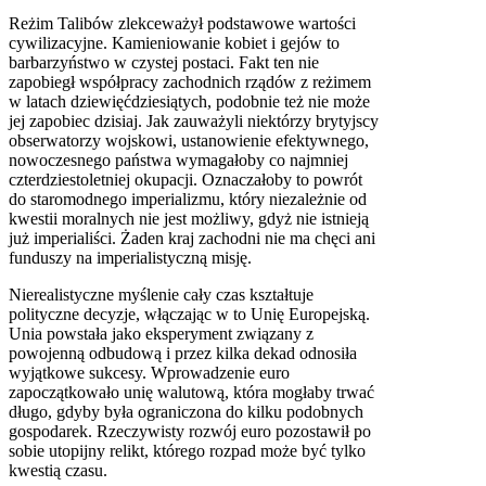
Reżim Talibów zlekceważył podstawowe wartości
cywilizacyjne. Kamieniowanie kobiet i gejów to
barbarzyństwo w czystej postaci. Fakt ten nie
zapobiegł współpracy zachodnich rządów z reżimem
w latach dziewięćdziesiątych, podobnie też nie może
jej zapobiec dzisiaj. Jak zauważyli niektórzy brytyjscy
obserwatorzy wojskowi, ustanowienie efektywnego,
nowoczesnego państwa wymagałoby co najmniej
czterdziestoletniej okupacji. Oznaczałoby to powrót
do staromodnego imperializmu, który niezależnie od
kwestii moralnych nie jest możliwy, gdyż nie istnieją
już imperialiści. Żaden kraj zachodni nie ma chęci ani
funduszy na imperialistyczną misję.
Nierealistyczne myślenie cały czas kształtuje
polityczne decyzje, włączając w to Unię Europejską.
Unia powstała jako eksperyment związany z
powojenną odbudową i przez kilka dekad odnosiła
wyjątkowe sukcesy. Wprowadzenie euro
zapoczątkowało unię walutową, która mogłaby trwać
długo, gdyby była ograniczona do kilku podobnych
gospodarek. Rzeczywisty rozwój euro pozostawił po
sobie utopijny relikt, którego rozpad może być tylko
kwestią czasu.