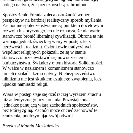
polega na tym, że sprzeczności są zabronione.
Spostrzeżenie Freuda zaleca ostrożność wobec
perspektyw na bardziej realistyczny sposób myślenia.
Zachodnie społeczeństwa nie są punktem docelowym
rozwoju historycznego, co nie oznacza, że nie warto
stanowczo bronić liberalnej cywilizacji. Obrona ta nie
wymaga jednak świeckiej wiary w postęp, lecz
trzeźwości i realizmu. Członkowie tradycyjnych
wspólnot religijnych pokazali, że są w stanie
stanowczo przeciwstawić się nowoczesnemu
barbarzyństwu. Świadczy o tym historia Solidarności.
W walce w nazizmem i komunizmem stanowczo
umieli działać także sceptycy. Niebezpieczeństwo
nihilizmu nie jest skutkiem czujnego zwątpienia, lecz
upadku namiastki religii.
Wiara w postęp staje się dziś raczej wyrazem strachu
niż autentycznego przekonania. Pozostaje ona
jednakże panującą wiarą zachodnich społeczeństw,
bez której zginą. Zachód może chcieć zachować te
złudzenia, podtrzymując swój odwrót.
Przełożył Marcin Moskalewicz.