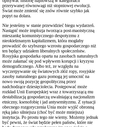
opisywać historię najnowszą w kategoriach
przerywanej równowagi niż stopniowej ewolucji.
Świat może zmienić się znów równie szybko jak
popyt na dolara.
Nie jesteśmy w stanie przewidzieć biegu wydarzeń.
Nastąpić może implozja tworząca post-maoistyczną
mieszankę komunistycznego despotyzmu z
nieokiełznanym kapitalizmem, która mogłaby
prowadzić do szybszego wzrostu gospodarczego niż
ten będący udziałem liberalnych społeczeństw.
Rosyjska gospodarka oparta na zasobach naturalnych
może załamać się pod wpływem korupcji i kryzysu
demograficznego. Albo też, ze względu na
wyczerpywanie się światowych złóż ropy, rosyjskie
zasoby naturalnego gazu pomogą jej umocnić na
nowo swoją pozycję geopolityczną przez
nadchodzące dziesięciolecia. Postępować może
rozkład Unii Europejskiej wraz z towarzyszącą mu
destabilizacją gospodarczą uwalniającą nacjonalizm
etniczny, ksenofobię i jad antysemityzmu. Z sytuacji
obecnego rozgoryczenia Unia może wyjść obronną
ręką jako silniejsza (choć być może mniejsza)
instytucja. Po prostu tego nie wiemy. Możemy jednak
być pewni, że świat będzie pełen państw, które nie