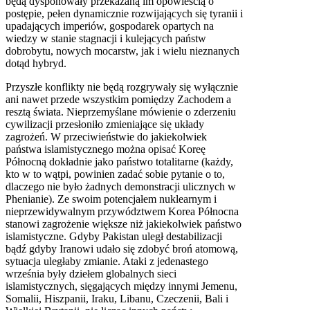
będą dysponowały przekazaną im opowieścią o
postępie, pełen dynamicznie rozwijających się tyranii i
upadających imperiów, gospodarek opartych na
wiedzy w stanie stagnacji i kulejących państw
dobrobytu, nowych mocarstw, jak i wielu nieznanych
dotąd hybryd.
Przyszłe konflikty nie będą rozgrywały się wyłącznie
ani nawet przede wszystkim pomiędzy Zachodem a
resztą świata. Nieprzemyślane mówienie o zderzeniu
cywilizacji przesłoniło zmieniające się układy
zagrożeń. W przeciwieństwie do jakiekolwiek
państwa islamistycznego można opisać Koreę
Północną dokładnie jako państwo totalitarne (każdy,
kto w to wątpi, powinien zadać sobie pytanie o to,
dlaczego nie było żadnych demonstracji ulicznych w
Phenianie). Ze swoim potencjałem nuklearnym i
nieprzewidywalnym przywództwem Korea Północna
stanowi zagrożenie większe niż jakiekolwiek państwo
islamistyczne. Gdyby Pakistan uległ destabilizacji
bądź gdyby Iranowi udało się zdobyć broń atomową,
sytuacja uległaby zmianie. Ataki z jedenastego
września były dziełem globalnych sieci
islamistycznych, sięgających między innymi Jemenu,
Somalii, Hiszpanii, Iraku, Libanu, Czeczenii, Bali i