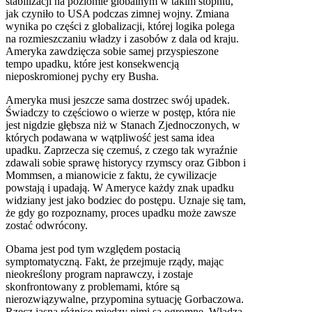
stabilizacji na poziomie globalnym w takim stopniu,
jak czyniło to
USA
podczas zimnej wojny. Zmiana
wynika po części z globalizacji, której logika polega
na rozmieszczaniu władzy i zasobów z dala od kraju.
Ameryka zawdzięcza sobie samej przyspieszone
tempo upadku, które jest konsekwencją
nieposkromionej pychy ery Busha.
Ameryka musi jeszcze sama dostrzec swój upadek.
Świadczy to częściowo o wierze w postęp, która nie
jest nigdzie głębsza niż w Stanach Zjednoczonych, w
których podawana w wątpliwość jest sama idea
upadku. Zaprzecza się czemuś, z czego tak wyraźnie
zdawali sobie sprawę historycy rzymscy oraz Gibbon i
Mommsen, a mianowicie z faktu, że cywilizacje
powstają i upadają. W Ameryce każdy znak upadku
widziany jest jako bodziec do postępu. Uznaje się tam,
że gdy go rozpoznamy, proces upadku może zawsze
zostać odwrócony.
Obama jest pod tym względem postacią
symptomatyczną. Fakt, że przejmuje rządy, mając
nieokreślony program naprawczy, i zostaje
skonfrontowany z problemami, które są
nierozwiązywalne, przypomina sytuację Gorbaczowa.
Rzecz jasna różnice między nimi są ogromne. Władza