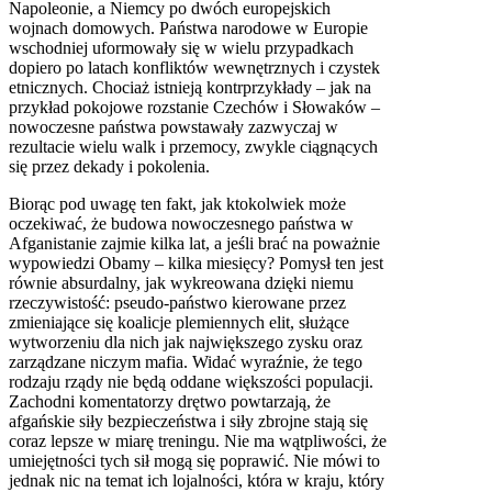
Napoleonie, a Niemcy po dwóch europejskich
wojnach domowych. Państwa narodowe w Europie
wschodniej uformowały się w wielu przypadkach
dopiero po latach konfliktów wewnętrznych i czystek
etnicznych. Chociaż istnieją kontrprzykłady – jak na
przykład pokojowe rozstanie Czechów i Słowaków –
nowoczesne państwa powstawały zazwyczaj w
rezultacie wielu walk i przemocy, zwykle ciągnących
się przez dekady i pokolenia.
Biorąc pod uwagę ten fakt, jak ktokolwiek może
oczekiwać, że budowa nowoczesnego państwa w
Afganistanie zajmie kilka lat, a jeśli brać na poważnie
wypowiedzi Obamy – kilka miesięcy? Pomysł ten jest
równie absurdalny, jak wykreowana dzięki niemu
rzeczywistość: pseudo-państwo kierowane przez
zmieniające się koalicje plemiennych elit, służące
wytworzeniu dla nich jak największego zysku oraz
zarządzane niczym mafia. Widać wyraźnie, że tego
rodzaju rządy nie będą oddane większości populacji.
Zachodni komentatorzy drętwo powtarzają, że
afgańskie siły bezpieczeństwa i siły zbrojne stają się
coraz lepsze w miarę treningu. Nie ma wątpliwości, że
umiejętności tych sił mogą się poprawić. Nie mówi to
jednak nic na temat ich lojalności, która w kraju, który