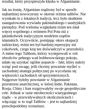
rezultat, który przyspieszyła klęska w Afganistanie.
Jak na ironię, Afganistan rządzony był w sposób
najbardziej nowoczesny w okresie reżimu talibów. Nie
wynikało to z lokalnych tradycji, lecz było skutkiem
zaangażowania wywiadu pakistańskiego i saudyjskich
pieniędzy. Pod wieloma względami reżim ten miał
więcej wspólnego z reżimem Pol Pota niż z
jakimkolwiek tradycyjnym modelem rządów
islamskich. Oczywiście, pomijając okres okupacji
radzieckiej, reżim ten był bardziej represyjny niż
cokolwiek, czego kraj ten doświadczył w przeszłości.
A mimo tego Talibom, którzy występowali w roli
obrońców pełnego wad hobbesowskiego pokoju,
udało się uzyskać ogólne poparcie – fakt, który należy
wziąć pod uwagę, jeśli chcemy poważnie myśleć o
zachodniej strategii politycznej po wycofaniu się
większości zachodnich sił sprzymierzonych.
Najgorsze byłoby powstanie w Afganistanie
przestrzeni anarchicznej, w której Indie, Pakistan,
Rosja, Chiny i Iran rozgrywałyby swoje geopolityczne
cele. Jednak w razie nieobecności wiarygodnego
rządu – w przewidywalnych okolicznościach i
włączając w to rząd Talibów – jest to najbardziej
prawdopodobny scenariusz.