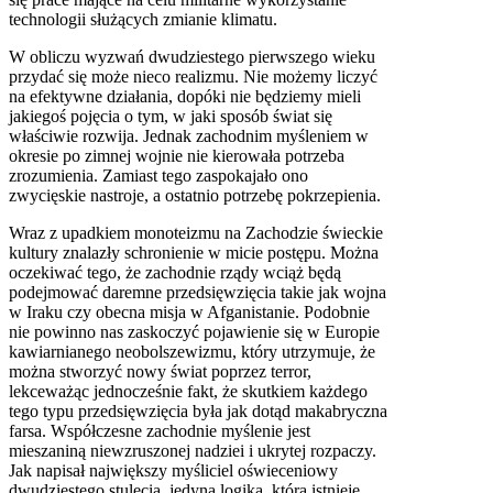
technologii służących zmianie klimatu.
W obliczu wyzwań dwudziestego pierwszego wieku
przydać się może nieco realizmu. Nie możemy liczyć
na efektywne działania, dopóki nie będziemy mieli
jakiegoś pojęcia o tym, w jaki sposób świat się
właściwie rozwija. Jednak zachodnim myśleniem w
okresie po zimnej wojnie nie kierowała potrzeba
zrozumienia. Zamiast tego zaspokajało ono
zwycięskie nastroje, a ostatnio potrzebę pokrzepienia.
Wraz z upadkiem monoteizmu na Zachodzie świeckie
kultury znalazły schronienie w micie postępu. Można
oczekiwać tego, że zachodnie rządy wciąż będą
podejmować daremne przedsięwzięcia takie jak wojna
w Iraku czy obecna misja w Afganistanie. Podobnie
nie powinno nas zaskoczyć pojawienie się w Europie
kawiarnianego neobolszewizmu, który utrzymuje, że
można stworzyć nowy świat poprzez terror,
lekceważąc jednocześnie fakt, że skutkiem każdego
tego typu przedsięwzięcia była jak dotąd makabryczna
farsa. Współczesne zachodnie myślenie jest
mieszaniną niewzruszonej nadziei i ukrytej rozpaczy.
Jak napisał największy myśliciel oświeceniowy
dwudziestego stulecia, jedyna logika, która istnieje,