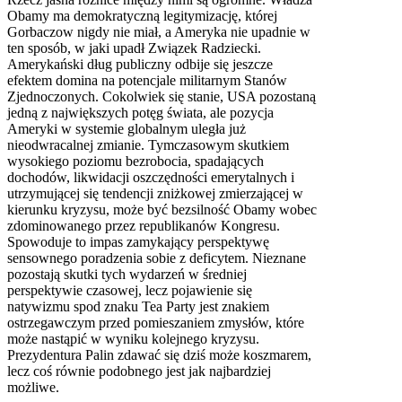
Obamy ma demokratyczną legitymizację, której
Gorbaczow nigdy nie miał, a Ameryka nie upadnie w
ten sposób, w jaki upadł Związek Radziecki.
Amerykański dług publiczny odbije się jeszcze
efektem domina na potencjale militarnym Stanów
Zjednoczonych. Cokolwiek się stanie,
USA
pozostaną
jedną z największych potęg świata, ale pozycja
Ameryki w systemie globalnym uległa już
nieodwracalnej zmianie. Tymczasowym skutkiem
wysokiego poziomu bezrobocia, spadających
dochodów, likwidacji oszczędności emerytalnych i
utrzymującej się tendencji zniżkowej zmierzającej w
kierunku kryzysu, może być bezsilność Obamy wobec
zdominowanego przez republikanów Kongresu.
Spowoduje to impas zamykający perspektywę
sensownego poradzenia sobie z deficytem. Nieznane
pozostają skutki tych wydarzeń w średniej
perspektywie czasowej, lecz pojawienie się
natywizmu spod znaku Tea Party jest znakiem
ostrzegawczym przed pomieszaniem zmysłów, które
może nastąpić w wyniku kolejnego kryzysu.
Prezydentura Palin zdawać się dziś może koszmarem,
lecz coś równie podobnego jest jak najbardziej
możliwe.