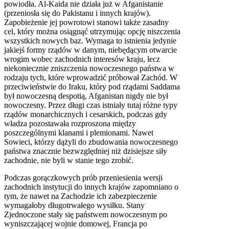
powiodła. Al-Kaida nie działa już w Afganistanie
(przeniosła się do Pakistanu i innych krajów).
Zapobieżenie jej powrotowi stanowi także zasadny
cel, który można osiągnąć utrzymując opcję niszczenia
wszystkich nowych baz. Wymaga to istnienia jedynie
jakiejś formy rządów w danym, niebędącym otwarcie
wrogim wobec zachodnich interesów kraju, lecz
niekoniecznie zniszczenia nowoczesnego państwa w
rodzaju tych, które wprowadzić próbował Zachód. W
przeciwieństwie do Iraku, który pod rządami Saddama
był nowoczesną despotią, Afganistan nigdy nie był
nowoczesny. Przez długi czas istniały tutaj różne typy
rządów monarchicznych i cesarskich, podczas gdy
władza pozostawała rozproszona między
poszczególnymi klanami i plemionami. Nawet
Sowieci, którzy dążyli do zbudowania nowoczesnego
państwa znacznie bezwzględniej niż dzisiejsze siły
zachodnie, nie byli w stanie tego zrobić.
Podczas gorączkowych prób przeniesienia wersji
zachodnich instytucji do innych krajów zapomniano o
tym, że nawet na Zachodzie ich zabezpieczenie
wymagałoby długotrwałego wysiłku. Stany
Zjednoczone stały się państwem nowoczesnym po
wyniszczającej wojnie domowej, Francja po