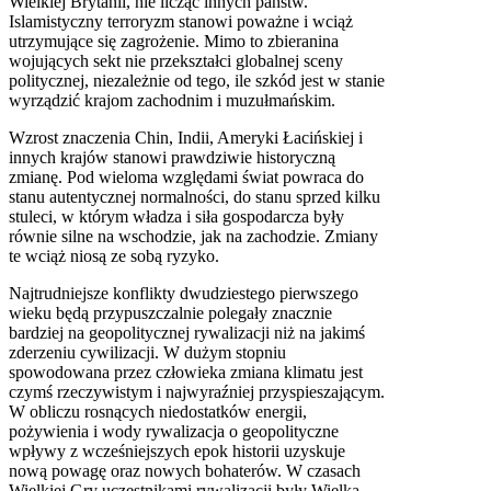
Wielkiej Brytanii, nie licząc innych państw.
Islamistyczny terroryzm stanowi poważne i wciąż
utrzymujące się zagrożenie. Mimo to zbieranina
wojujących sekt nie przekształci globalnej sceny
politycznej, niezależnie od tego, ile szkód jest w stanie
wyrządzić krajom zachodnim i muzułmańskim.
Wzrost znaczenia Chin, Indii, Ameryki Łacińskiej i
innych krajów stanowi prawdziwie historyczną
zmianę. Pod wieloma względami świat powraca do
stanu autentycznej normalności, do stanu sprzed kilku
stuleci, w którym władza i siła gospodarcza były
równie silne na wschodzie, jak na zachodzie. Zmiany
te wciąż niosą ze sobą ryzyko.
Najtrudniejsze konflikty dwudziestego pierwszego
wieku będą przypuszczalnie polegały znacznie
bardziej na geopolitycznej rywalizacji niż na jakimś
zderzeniu cywilizacji. W dużym stopniu
spowodowana przez człowieka zmiana klimatu jest
czymś rzeczywistym i najwyraźniej przyspieszającym.
W obliczu rosnących niedostatków energii,
pożywienia i wody rywalizacja o geopolityczne
wpływy z wcześniejszych epok historii uzyskuje
nową powagę oraz nowych bohaterów. W czasach
Wielkiej Gry uczestnikami rywalizacji były Wielka