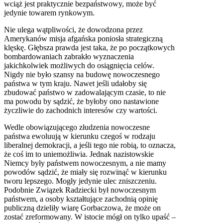
wciąż jest praktycznie bezpaństwowy, może być
jedynie towarem rynkowym.
Nie ulega wątpliwości, że dowodzona przez
Amerykanów misja afgańska poniosła strategiczną
klęskę. Głębsza prawda jest taka, że po początkowych
bombardowaniach zabrakło wyznaczenia
jakichkolwiek możliwych do osiągnięcia celów.
Nigdy nie było szansy na budowę nowoczesnego
państwa w tym kraju. Nawet jeśli udałoby się
zbudować państwo w zadowalającym czasie, to nie
ma powodu by sądzić, że byłoby ono nastawione
życzliwie do zachodnich interesów czy wartości.
Wedle obowiązującego złudzenia nowoczesne
państwa ewoluują w kierunku czegoś w rodzaju
liberalnej demokracji, a jeśli tego nie robią, to oznacza,
że coś im to uniemożliwia. Jednak nazistowskie
Niemcy były państwem nowoczesnym, a nie mamy
powodów sądzić, że miały się rozwinąć w kierunku
tworu lepszego. Mogły jedynie ulec zniszczeniu.
Podobnie Związek Radziecki był nowoczesnym
państwem, a osoby kształtujące zachodnią opinię
publiczną dzieliły wiarę Gorbaczowa, że może on
zostać zreformowany. W istocie mógł on tylko upaść –