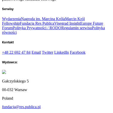
Serwisy
Wydarzenia
Nagroda im. Marcina Króla
Marcin Król
Fellowship
Fundacja Res Publica
Visegrad Insight
Europe Future
Forum
Polityka Prywatności / RODO
Regulamin serwisu
Polityka
równości
Kontakt
+48 22 692 47 84
Email
Twitter
LinkedIn
Facebook
Wydawca:
Gałczyńskiego 5
00-032 Warsaw
Poland
fundacja@res.publica.pl