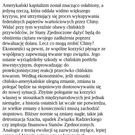
Amerykański kapitalizm został znacząco osłabiony, a
jedyną rzeczą, która oddala widmo większego
kryzysu, jest utrzymujący się proces wykupywania
federalnych papierów wartościowych przez Chiny.
Widać przy tym wyraźnie obawy chińskich
przywódców, że Stany Zjednoczone dążyć będą do
obniżenia ciężaru swojego zadłużenia poprzez
dewaluację dolara. Lecz co mogą zrobić Chiny?
Ekonomiści są pewni, że wspólne korzyści płynące ze
współpracy zapewniają trwanie tego związku. Jego
ustanie wyrządziłoby szkody w chińskim portfelu
inwestycyjnym, doprowadzając do
protekcjonistycznej reakcji przeciwko chińskim
towarom. Według ekonomistów, jeśli stosunki
chińsko-amerykańskie ulegną zmianie, zmiana ta
polegać będzie na stopniowym dostosowywaniu się
do nowej sytuacji. Zbytnie poleganie na korzyści
własnej w stosunkach międzynarodowych jest jednak
niemądre, a historia ostatnich lat wcale nie potwierdza,
że wielkie zmiany z konieczności muszą zachodzić
stopniowo. Bliższe normie są zmiany nagłe, takie jak
detronizacja Szacha, upadek Związku Radzieckiego
czy implozja finansowa Stanów Zjednoczonych.
Analogie z teorią ewolucji są zazwyczaj mylące, lepiej