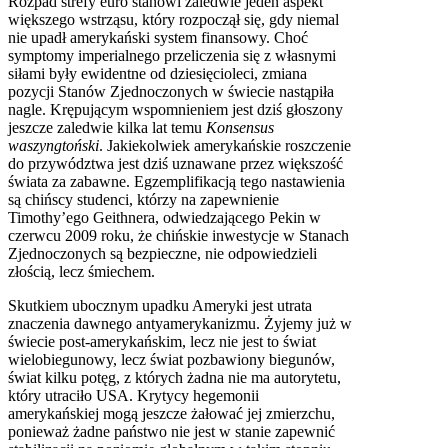
Rozpad strefy euro stanowi zaledwie jeden aspekt
większego wstrząsu, który rozpoczął się, gdy niemal
nie upadł amerykański system finansowy. Choć
symptomy imperialnego przeliczenia się z własnymi
siłami były ewidentne od dziesięcioleci, zmiana
pozycji Stanów Zjednoczonych w świecie nastąpiła
nagle. Krępującym wspomnieniem jest dziś głoszony
jeszcze zaledwie kilka lat temu
Konsensus
waszyngtoński
. Jakiekolwiek amerykańskie roszczenie
do przywództwa jest dziś uznawane przez większość
świata za zabawne. Egzemplifikacją tego nastawienia
są chińscy studenci, którzy na zapewnienie
Timothy’ego Geithnera, odwiedzającego Pekin w
czerwcu 2009 roku, że chińskie inwestycje w Stanach
Zjednoczonych są bezpieczne, nie odpowiedzieli
złością, lecz śmiechem.
Skutkiem ubocznym upadku Ameryki jest utrata
znaczenia dawnego antyamerykanizmu. Żyjemy już w
świecie post-amerykańskim, lecz nie jest to świat
wielobiegunowy, lecz świat pozbawiony biegunów,
świat kilku potęg, z których żadna nie ma autorytetu,
który utraciło
USA
. Krytycy hegemonii
amerykańskiej mogą jeszcze żałować jej zmierzchu,
ponieważ żadne państwo nie jest w stanie zapewnić