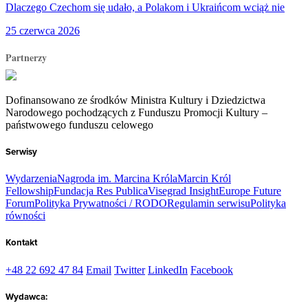
Dlaczego Czechom się udało, a Polakom i Ukraińcom wciąż nie
25 czerwca 2026
Partnerzy
Dofinansowano ze środków Ministra Kultury i Dziedzictwa
Narodowego pochodzących z Funduszu Promocji Kultury –
państwowego funduszu celowego
Serwisy
Wydarzenia
Nagroda im. Marcina Króla
Marcin Król
Fellowship
Fundacja Res Publica
Visegrad Insight
Europe Future
Forum
Polityka Prywatności / RODO
Regulamin serwisu
Polityka
równości
Kontakt
+48 22 692 47 84
Email
Twitter
LinkedIn
Facebook
Wydawca: