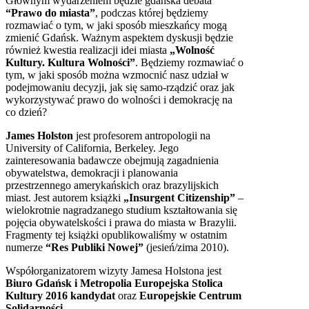
Głównym wydarzeniem będzie gdańska debata
“Prawo do miasta”
, podczas której będziemy
rozmawiać o tym, w jaki sposób mieszkańcy mogą
zmienić Gdańsk. Ważnym aspektem dyskusji będzie
również kwestia realizacji idei miasta
„Wolność
Kultury. Kultura Wolności”
. Będziemy rozmawiać o
tym, w jaki sposób można wzmocnić nasz udział w
podejmowaniu decyzji, jak się samo-rządzić oraz jak
wykorzystywać prawo do wolności i demokrację na
co dzień?
James Holston
jest profesorem antropologii na
University of California, Berkeley. Jego
zainteresowania badawcze obejmują zagadnienia
obywatelstwa, demokracji i planowania
przestrzennego amerykańskich oraz brazylijskich
miast. Jest autorem książki
„Insurgent Citizenship”
–
wielokrotnie nagradzanego studium kształtowania się
pojęcia obywatelskości i prawa do miasta w Brazylii.
Fragmenty tej książki opublikowaliśmy w ostatnim
numerze
“Res Publiki Nowej”
(jesień/zima 2010).
Współorganizatorem wizyty Jamesa Holstona jest
Biuro Gdańsk i Metropolia Europejska Stolica
Kultury 2016 kandydat
oraz
Europejskie Centrum
Solidarności
.