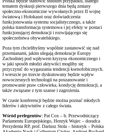
Polska będzie stanowić studium przypadku, dlatego
tematem dyskusji pierwszego dnia będą zmiany
społeczno-ekonomiczne wywołanych przez II wojnę
światową i Holokaust oraz doświadczenia
funkcjonowania systemu socjalistycznego, a także
polska transformacja systemowa i jej efekty w postaci
funkcjonującej demokracji i rozwijającego się
społeczeństwa obywatelskiego.
Poza tym chcielibyśmy wspólnie zastanowić się nad
przemianami, jakim ulegają demokracje Europy
Zachodniej pod wpływem kryzysu ekonomicznego i
w jaki sposób młodzi aktywiści mogliby się
przyczynić do wygaszania tendencji ksenofobicznych.
I wreszcie po trzecie dyskutowany będzie wpływ
nowoczesnych technologii na poszanowanie i
promowanie praw człowieka, kondycję demokracji, a
także związane z tym szanse i zagrożenia.
W czasie konferencji będzie można poznać młodych
liderów i aktywistów z całego świata.
Wśród prelegentów
: Pat Cox – b. Przewodniczący
Parlamentu Europejskiego, Henryk Wujec – doradca
Prezydenta RP, prof. Dariusz Stola – historyk – Polska
Akademia Nauk i Collegium Civitas, Andrzej Rychard