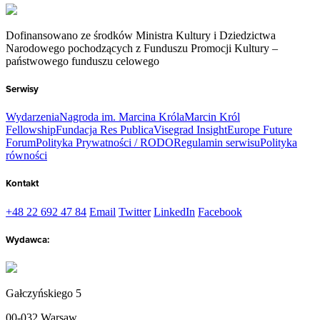
Dofinansowano ze środków Ministra Kultury i Dziedzictwa
Narodowego pochodzących z Funduszu Promocji Kultury –
państwowego funduszu celowego
Serwisy
Wydarzenia
Nagroda im. Marcina Króla
Marcin Król
Fellowship
Fundacja Res Publica
Visegrad Insight
Europe Future
Forum
Polityka Prywatności / RODO
Regulamin serwisu
Polityka
równości
Kontakt
+48 22 692 47 84
Email
Twitter
LinkedIn
Facebook
Wydawca:
Gałczyńskiego 5
00-032 Warsaw