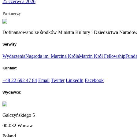
25 czerwca 2026
Partnerzy
Dofinansowano ze środków Ministra Kultury i Dziedzictwa Narodo
Serwisy
Wydarzenia
Nagroda im. Marcina Króla
Marcin Król Fellowship
Funda
Kontakt
+48 22 692 47 84
Email
Twitter
LinkedIn
Facebook
Wydawca:
Gałczyńskiego 5
00-032 Warsaw
Poland