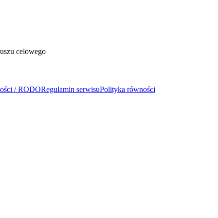
duszu celowego
ności / RODO
Regulamin serwisu
Polityka równości