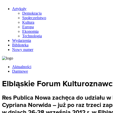
Artykuły
Demokracja
Społeczeństwo
Kultura
Europa
Ekonomia
Technologia
Wydarzenia
Biblioteka
Nowy numer
Aktualności
Darmowe
Elbląskie Forum Kulturoznawc
Res Publica Nowa zachęca do udziału w 
Cypriana Norwida – już po raz trzeci zap
w dniach 26-28 września 2012 r. w Elbl