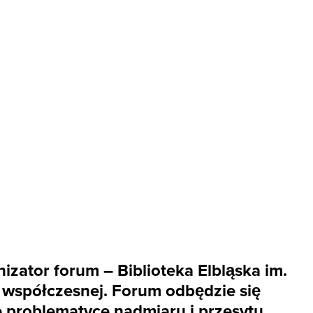
zator forum – Biblioteka Elbląska im.
ry współczesnej. Forum odbędzie się
e problematyce nadmiaru i przesytu