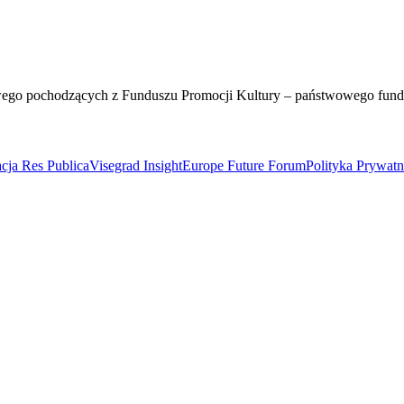
wego pochodzących z Funduszu Promocji Kultury – państwowego fun
cja Res Publica
Visegrad Insight
Europe Future Forum
Polityka Prywat