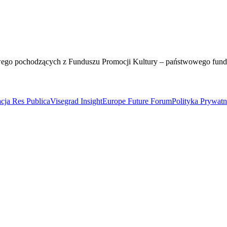
wego pochodzących z Funduszu Promocji Kultury – państwowego fun
cja Res Publica
Visegrad Insight
Europe Future Forum
Polityka Prywat