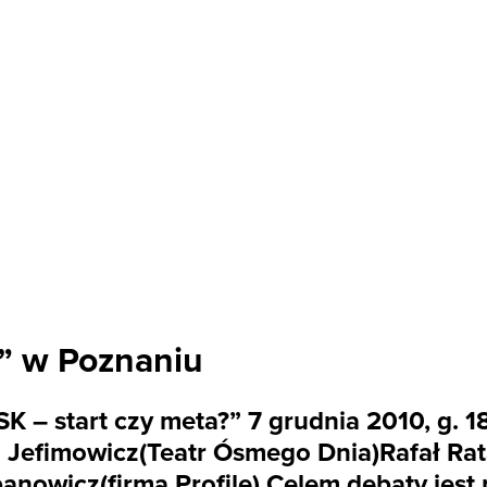
?” w Poznaniu
 – start czy meta?” 7 grudnia 2010, g. 18
 Jefimowicz(Teatr Ósmego Dnia)Rafał Rat
anowicz(firma Profile) Celem debaty jes