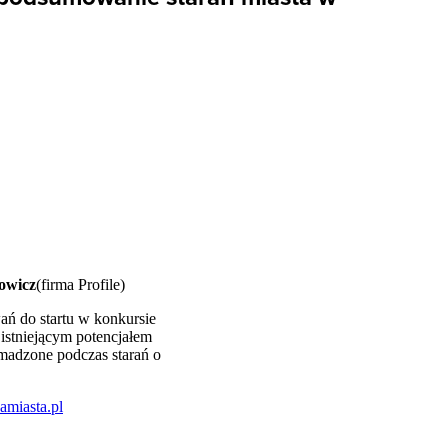
owicz
(firma Profile)
ań do startu w konkursie
istniejącym potencjałem
madzone podczas starań o
namiasta.pl