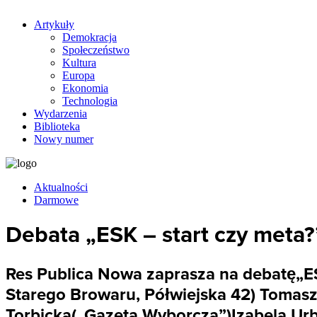
Artykuły
Demokracja
Społeczeństwo
Kultura
Europa
Ekonomia
Technologia
Wydarzenia
Biblioteka
Nowy numer
Aktualności
Darmowe
Debata „ESK – start czy meta
Res Publica Nowa zaprasza na debatę„ESK
Starego Browaru, Półwiejska 42) Tomasz
Torbicka(„Gazeta Wyborcza”)Izabela Urb