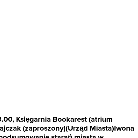
.00, Księgarnia Bookarest (atrium
ajczak (zaproszony)(Urząd Miasta)Iwona
t podsumowanie starań miasta w