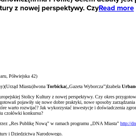
ultury z nowej perspektywy. Czy
Read more
aru, Półwiejska 42)
ny)(Urząd Miasta)Iwona
Torbicka
(„Gazeta Wyborcza”)Izabela
Urban
uropejskiej Stolicy Kultury z nowej perspektywy. Czy okres przygotow
ygotowań pojawiły się nowe dobre praktyki, nowe sposoby zarządzania 
óre warto rozwijać? Jak wykorzystać inwestycje i doświadczenia zgro
niu czołówki konkursu?
rzez „Res Publikę Nową” w ramach programu „
DNA
Miasta”
http://d
ltury i Dziedzictwa Narodowego.