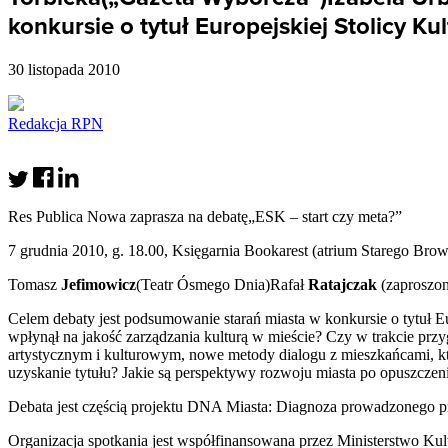
konkursie o tytuł Europejskiej Stolicy K
30 listopada 2010
Redakcja RPN
Res Publica Nowa zaprasza na debatę„
ESK
– start czy meta?”
7 grudnia 2010, g. 18.00, Księgarnia Bookarest (atrium Starego Brow
Tomasz
Jefimowicz
(Teatr Ósmego Dnia)Rafał
Ratajczak
(zaproszo
Celem debaty jest podsumowanie starań miasta w konkursie o tytuł E
wpłynął na jakość zarządzania kulturą w mieście? Czy w trakcie prz
artystycznym i kulturowym, nowe metody dialogu z mieszkańcami, kt
uzyskanie tytułu? Jakie są perspektywy rozwoju miasta po opuszcze
Debata jest częścią projektu
DNA
Miasta: Diagnoza prowadzonego p
Organizacja spotkania jest współfinansowana przez Ministerstwo Ku