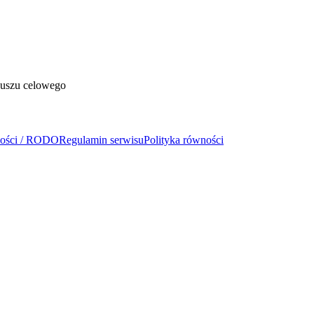
duszu celowego
ności / RODO
Regulamin serwisu
Polityka równości