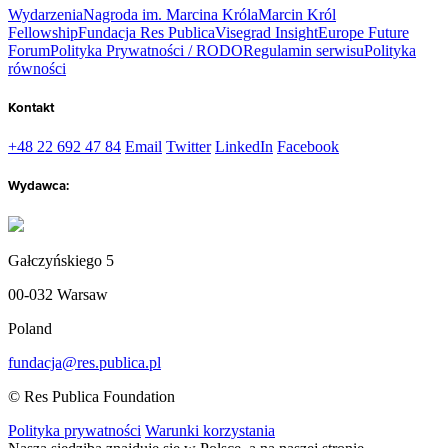
Wydarzenia
Nagroda im. Marcina Króla
Marcin Król
Fellowship
Fundacja Res Publica
Visegrad Insight
Europe Future
Forum
Polityka Prywatności / RODO
Regulamin serwisu
Polityka
równości
Kontakt
+48 22 692 47 84
Email
Twitter
LinkedIn
Facebook
Wydawca:
Gałczyńskiego 5
00-032 Warsaw
Poland
fundacja@res.publica.pl
© Res Publica Foundation
Polityka prywatności
Warunki korzystania