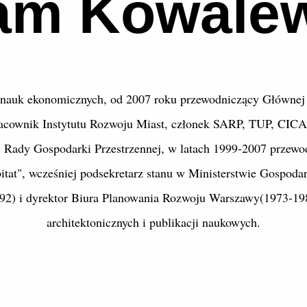
am Kowalew
dr nauk ekonomicznych, od 2007 roku przewodniczący Głównej
racownik Instytutu Rozwoju Miast, członek SARP, TUP, CIC
 Rady Gospodarki Przestrzennej, w latach 1999-2007 przew
itat", wcześniej podsekretarz stanu w Ministerstwie Gospodar
2) i dyrektor Biura Planowania Rozwoju Warszawy(1973-1981
architektonicznych i publikacji naukowych.