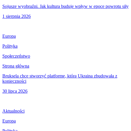
Sojusze wyobraźni. Jak kultura buduje wpływ w epoce powrotu siły
1 sierpnia 2026
Europa
Polityka
Społeczeństwo
Strona główna
Bruksela chce stworzyć platformę, którą Ukraina zbudowała z
konieczności
30 lipca 2026
Aktualności
Europa
Polityka