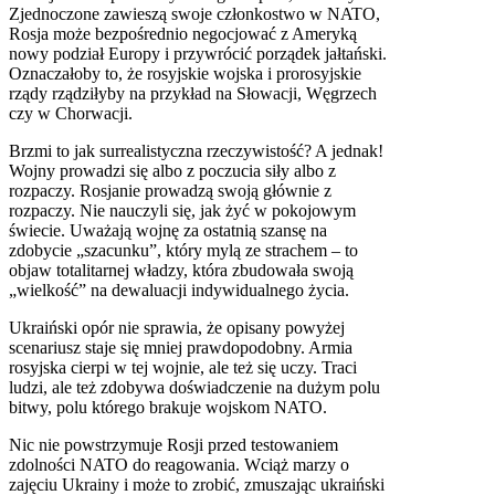
Zjednoczone zawieszą swoje członkostwo w NATO,
Rosja może bezpośrednio negocjować z Ameryką
nowy podział Europy i przywrócić porządek jałtański.
Oznaczałoby to, że rosyjskie wojska i prorosyjskie
rządy rządziłyby na przykład na Słowacji, Węgrzech
czy w Chorwacji.
Brzmi to jak surrealistyczna rzeczywistość? A jednak!
Wojny prowadzi się albo z poczucia siły albo z
rozpaczy. Rosjanie prowadzą swoją głównie z
rozpaczy. Nie nauczyli się, jak żyć w pokojowym
świecie. Uważają wojnę za ostatnią szansę na
zdobycie „szacunku”, który mylą ze strachem – to
objaw totalitarnej władzy, która zbudowała swoją
„wielkość” na dewaluacji indywidualnego życia.
Ukraiński opór nie sprawia, że opisany powyżej
scenariusz staje się mniej prawdopodobny. Armia
rosyjska cierpi w tej wojnie, ale też się uczy. Traci
ludzi, ale też zdobywa doświadczenie na dużym polu
bitwy, polu którego brakuje wojskom NATO.
Nic nie powstrzymuje Rosji przed testowaniem
zdolności NATO do reagowania. Wciąż marzy o
zajęciu Ukrainy i może to zrobić, zmuszając ukraiński