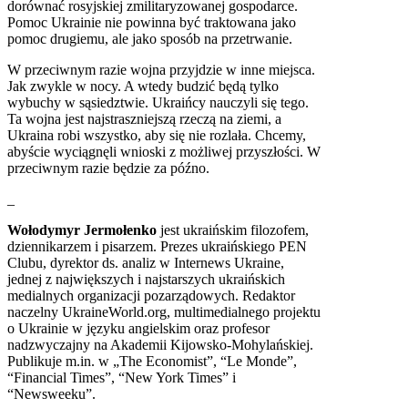
dorównać rosyjskiej zmilitaryzowanej gospodarce.
Pomoc Ukrainie nie powinna być traktowana jako
pomoc drugiemu, ale jako sposób na przetrwanie.
W przeciwnym razie wojna przyjdzie w inne miejsca.
Jak zwykle w nocy. A wtedy budzić będą tylko
wybuchy w sąsiedztwie. Ukraińcy nauczyli się tego.
Ta wojna jest najstraszniejszą rzeczą na ziemi, a
Ukraina robi wszystko, aby się nie rozlała. Chcemy,
abyście wyciągnęli wnioski z możliwej przyszłości. W
przeciwnym razie będzie za późno.
_
Wołodymyr Jermołenko
jest ukraińskim filozofem,
dziennikarzem i pisarzem. Prezes ukraińskiego PEN
Clubu, dyrektor ds. analiz w Internews Ukraine,
jednej z największych i najstarszych ukraińskich
medialnych organizacji pozarządowych. Redaktor
naczelny UkraineWorld.org, multimedialnego projektu
o Ukrainie w języku angielskim oraz profesor
nadzwyczajny na Akademii Kijowsko-Mohylańskiej.
Publikuje m.in. w „The Economist”, “Le Monde”,
“Financial Times”, “New York Times” i
“Newsweeku”.