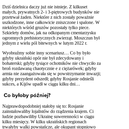
Dziś dzielnica daczy już nie istnieje. Z kilkuset
małych, prywatnych 2- i 3-piętrowych budynków nie
przetrwał żaden. Niektóre z nich zostały poważnie
uszkodzone, inne całkowicie zniszczone i spalone. W
niektórych wśród gruzów pozostały tylko piece.
Szkielety domów, jak na odkopanym cmentarzysku
ogromnych prehistorycznych zwierząt. Moszczun był
jednym z wielu pól bitewnych w lutym 2022 r.
Wyobraźmy sobie inny scenariusz… Co by było
gdyby ukraiński opór nie był zdecydowany i
bohaterski; gdyby tysiące ochotników nie chwyciło za
broń rozdawaną chaotycznie e z ciężarówek; gdyby
armia nie zaangażowała się w powstrzymanie inwazji;
gdyby prezydent odszedł; gdyby Rosjanie odnieśli
sukces, a Kijów upadł w ciągu kilku dni…
Co byłoby później?
Najprawdopodobniej stałoby się to: Rosjanie
zainstalowaliby lojalistów do rządzenia krajem. Ci
ludzie pozbawiliby Ukrainę suwerenności w ciągu
kilku miesięcy. W kilku ukraińskich regionach
trwałyby walki powstańcze, ale okupant stopniowo