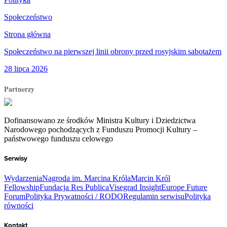
Społeczeństwo
Strona główna
Społeczeństwo na pierwszej linii obrony przed rosyjskim sabotażem
28 lipca 2026
Partnerzy
Dofinansowano ze środków Ministra Kultury i Dziedzictwa
Narodowego pochodzących z Funduszu Promocji Kultury –
państwowego funduszu celowego
Serwisy
Wydarzenia
Nagroda im. Marcina Króla
Marcin Król
Fellowship
Fundacja Res Publica
Visegrad Insight
Europe Future
Forum
Polityka Prywatności / RODO
Regulamin serwisu
Polityka
równości
Kontakt