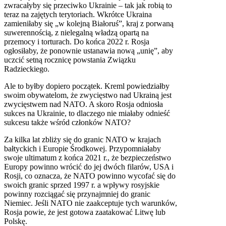
zwracałyby się przeciwko Ukrainie – tak jak robią to
teraz na zajętych terytoriach. Wkrótce Ukraina
zamieniłaby się „w kolejną Białoruś”, kraj z porwaną
suwerennością, z nielegalną władzą opartą na
przemocy i torturach. Do końca 2022 r. Rosja
ogłosiłaby, że ponownie ustanawia nową „unię”, aby
uczcić setną rocznicę powstania Związku
Radzieckiego.
Ale to byłby dopiero początek. Kreml powiedziałby
swoim obywatelom, że zwycięstwo nad Ukrainą jest
zwycięstwem nad NATO. A skoro Rosja odniosła
sukces na Ukrainie, to dlaczego nie miałaby odnieść
sukcesu także wśród członków NATO?
Za kilka lat zbliży się do granic NATO w krajach
bałtyckich i Europie Środkowej. Przypomniałaby
swoje ultimatum z końca 2021 r., że bezpieczeństwo
Europy powinno wrócić do jej dwóch filarów, USA i
Rosji, co oznacza, że NATO powinno wycofać się do
swoich granic sprzed 1997 r. a wpływy rosyjskie
powinny rozciągać się przynajmniej do granic
Niemiec. Jeśli NATO nie zaakceptuje tych warunków,
Rosja powie, że jest gotowa zaatakować Litwę lub
Polskę.