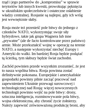
rząd i jego partnerów do „kompromisu” w sprawie
terytoriów lub innych kwestii, prowokując pęknięcia
w ukraińskim społeczeństwie i ostateczne osłabienie
władzy centralnej. Rosjanie są najlepsi, gdy ich wróg
jest wewnętrznie słaby.
Rosja może też przenieść pole bitwy do jednego z
członków NATO, wykorzystując swoje siły
hybrydowe, takie jak grupa Wagnera lub inne
„prywatne” (ale de facto kontrolowane przez państwo)
armie. Może przekształcić wojnę w operację na terenie
NATO, a następnie wykorzystać niechęć Europy i
Ameryki do walki. Im bardziej Rosja będzie podążać
tą ścieżką, tym słabszy będzie świat zachodni.
Zachód powinien przede wszystkim zrozumieć, że jest
to nasza wspólna bitwa. Rosja powinna zostać
definitywnie pokonana. Europejskie i amerykańskie
gospodarki powinny pilnie zacząć pracować nad
zapewnieniem Ukrainie przewagi surowcowej i
technologicznej nad Rosją: więcej nowoczesnych
technologii powinno wejść na pole bitwy: drony,
sztuczna inteligencja, rozminowywanie pola bitwy,
wojna elektroniczna, aby chronić życie żołnierzy.
Należy zapewnić zrównoważoną produkcję broni, aby