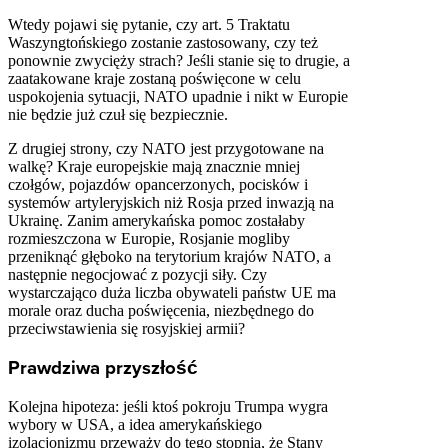
Wtedy pojawi się pytanie, czy art. 5 Traktatu
Waszyngtońskiego zostanie zastosowany, czy też
ponownie zwycięży strach? Jeśli stanie się to drugie, a
zaatakowane kraje zostaną poświęcone w celu
uspokojenia sytuacji, NATO upadnie i nikt w Europie
nie będzie już czuł się bezpiecznie.
Z drugiej strony, czy NATO jest przygotowane na
walkę? Kraje europejskie mają znacznie mniej
czołgów, pojazdów opancerzonych, pocisków i
systemów artyleryjskich niż Rosja przed inwazją na
Ukrainę. Zanim amerykańska pomoc zostałaby
rozmieszczona w Europie, Rosjanie mogliby
przeniknąć głęboko na terytorium krajów NATO, a
następnie negocjować z pozycji siły. Czy
wystarczająco duża liczba obywateli państw UE ma
morale oraz ducha poświęcenia, niezbędnego do
przeciwstawienia się rosyjskiej armii?
Prawdziwa przyszłość
Kolejna hipoteza: jeśli ktoś pokroju Trumpa wygra
wybory w USA, a idea amerykańskiego
izolacjonizmu przeważy do tego stopnia, że Stany