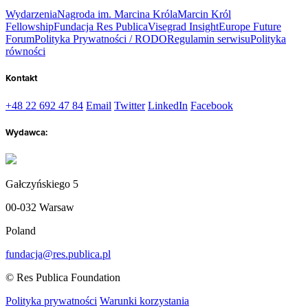
Wydarzenia
Nagroda im. Marcina Króla
Marcin Król
Fellowship
Fundacja Res Publica
Visegrad Insight
Europe Future
Forum
Polityka Prywatności / RODO
Regulamin serwisu
Polityka
równości
Kontakt
+48 22 692 47 84
Email
Twitter
LinkedIn
Facebook
Wydawca:
Gałczyńskiego 5
00-032 Warsaw
Poland
fundacja@res.publica.pl
© Res Publica Foundation
Polityka prywatności
Warunki korzystania