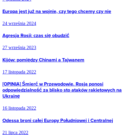
Europa jest już na wojnie, czy tego chcemy czy nie
24 września 2024
Agresja Rosji: czas się obudzić
27 września 2023
Kijów: pomiędzy Chinami a Tajwanem
17 listopada 2022
[OPINIA] Śmierć w Przewodowie. Rosja ponosi
odpowiedzialność za blisko sto ataków rakietowych na
Ukrainę
16 listopada 2022
Odessa broni całej Europy Południowej i Centralnej
21 lipca 2022