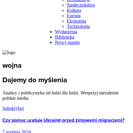
Społeczeństwo
Kultura
Europa
Ekonomia
Technologia
Wydarzenia
Biblioteka
Nowy numer
wojna
Dajemy do myślenia
Analizy i publicystyka od ludzi dla ludzi. Wesprzyj niezależne
polskie media.
Subskrybuj
Czy pomoc uratuje Ukrainę przed zimowymi migracjami?
7 grudnia 2024