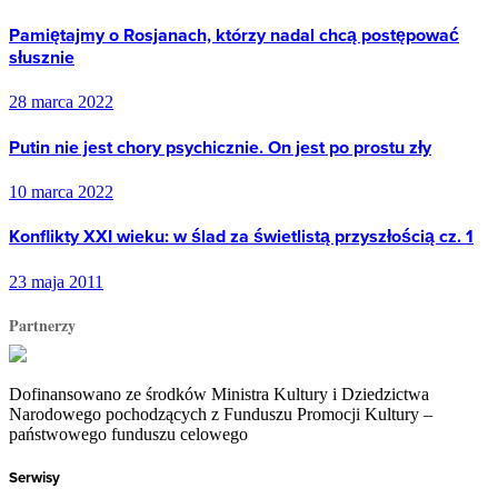
Pamiętajmy o Rosjanach, którzy nadal chcą postępować
słusznie
28 marca 2022
Putin nie jest chory psychicznie. On jest po prostu zły
10 marca 2022
Konflikty XXI wieku: w ślad za świetlistą przyszłością cz. 1
23 maja 2011
Partnerzy
Dofinansowano ze środków Ministra Kultury i Dziedzictwa
Narodowego pochodzących z Funduszu Promocji Kultury –
państwowego funduszu celowego
Serwisy