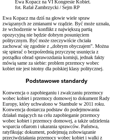
Ewa Kopacz na VI Kongresie Kobiet.
fot. Rafał Zambrzycki / Sejm RP
Ewa Kopacz ma dziś na głowie wiele spraw
związanych ze zmianami w rządzie. Być może uznała,
że wchodzenie w konflikt z największą partią
opozycyjną nie będzie dobrym posunięciem
politycznym. Być może rzeczywiście chciała
zachować się zgodnie z „dobrym obyczajem”. Można
się spierać o bezpośrednią przyczynę usunięcia z
porządku obrad sprawozdania komisji, jednak fakty
mówią same za siebie: problem przemocy wobec
kobiet nie jest istotny dla polskiej klasy politycznej.
Podstawowe standardy
Konwencja o zapobieganiu i zwalczaniu przemocy
wobec kobiet i przemocy domowej to dokument Rady
Europy, który uchwalono w Stambule w 2011 roku.
Konwencja dostarcza podstaw do podejmowania
działań mających na celu zapobieganie przemocy
wobec kobiet i przemocy domowej, a także udzielenia
wsparcia ofiarom i ukarania sprawców. Państwa,
ratyfikując dokument, podejmują zobowiązanie
przeciwdziałania przemocy wobec kobiet i walki z