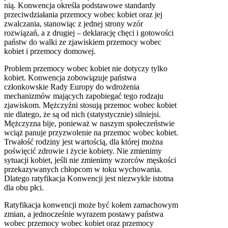
nią. Konwencja określa podstawowe standardy
przeciwdziałania przemocy wobec kobiet oraz jej
zwalczania, stanowiąc z jednej strony wzór
rozwiązań, a z drugiej – deklarację chęci i gotowości
państw do walki ze zjawiskiem przemocy wobec
kobiet i przemocy domowej.
Problem przemocy wobec kobiet nie dotyczy tylko
kobiet. Konwencja zobowiązuje państwa
członkowskie Rady Europy do wdrożenia
mechanizmów mających zapobiegać tego rodzaju
zjawiskom. Mężczyźni stosują przemoc wobec kobiet
nie dlatego, że są od nich (statystycznie) silniejsi.
Mężczyzna bije, ponieważ w naszym społeczeństwie
wciąż panuje przyzwolenie na przemoc wobec kobiet.
Trwałość rodziny jest wartością, dla której można
poświęcić zdrowie i życie kobiety. Nie zmienimy
sytuacji kobiet, jeśli nie zmienimy wzorców męskości
przekazywanych chłopcom w toku wychowania.
Dlatego ratyfikacja Konwencji jest niezwykle istotna
dla obu płci.
Ratyfikacja konwencji może być kołem zamachowym
zmian, a jednocześnie wyrazem postawy państwa
wobec przemocy wobec kobiet oraz przemocy