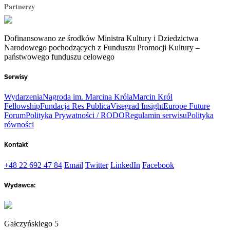
Partnerzy
Dofinansowano ze środków Ministra Kultury i Dziedzictwa
Narodowego pochodzących z Funduszu Promocji Kultury –
państwowego funduszu celowego
Serwisy
Wydarzenia
Nagroda im. Marcina Króla
Marcin Król
Fellowship
Fundacja Res Publica
Visegrad Insight
Europe Future
Forum
Polityka Prywatności / RODO
Regulamin serwisu
Polityka
równości
Kontakt
+48 22 692 47 84
Email
Twitter
LinkedIn
Facebook
Wydawca:
Gałczyńskiego 5