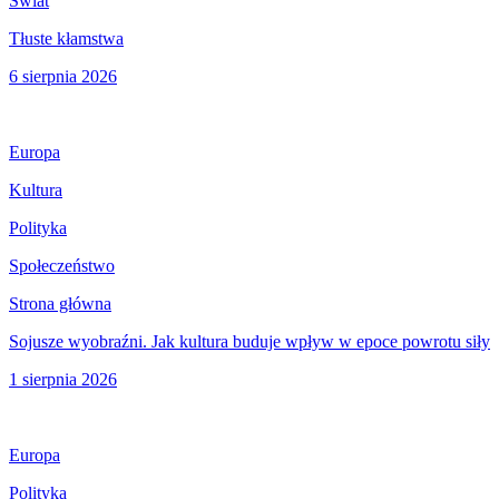
Świat
Tłuste kłamstwa
6 sierpnia 2026
Europa
Kultura
Polityka
Społeczeństwo
Strona główna
Sojusze wyobraźni. Jak kultura buduje wpływ w epoce powrotu siły
1 sierpnia 2026
Europa
Polityka