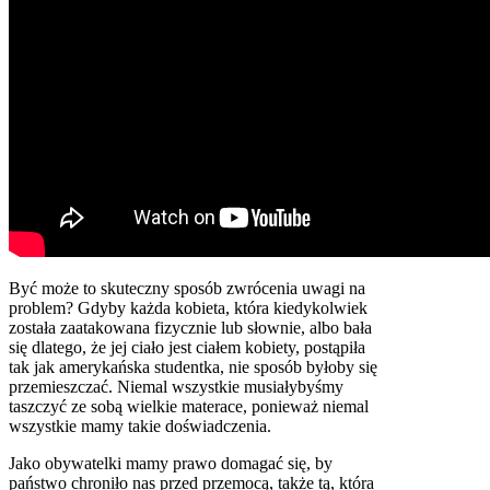
Być może to skuteczny sposób zwrócenia uwagi na
problem? Gdyby każda kobieta, która kiedykolwiek
została zaatakowana fizycznie lub słownie, albo bała
się dlatego, że jej ciało jest ciałem kobiety, postąpiła
tak jak amerykańska studentka, nie sposób byłoby się
przemieszczać. Niemal wszystkie musiałybyśmy
taszczyć ze sobą wielkie materace, ponieważ niemal
wszystkie mamy takie doświadczenia.
Jako obywatelki mamy prawo domagać się, by
państwo chroniło nas przed przemocą, także tą, która