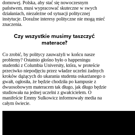
domowej. Polska, aby stać się nowoczesnym
państwem, musi wypracować skuteczne w swych
działaniach, niezależne od sytuacji politycznej
instytucje. Doraźne interesy polityczne nie mogą mieć
znaczenia.
Czy wszystkie musimy taszczyć
materace?
Co zrobić, by politycy zauważyli w końcu nasze
problemy? Ostatnio głośno było o happeningu
studentki z Columbia University, która, w proteście
przeciwko niepodjęciu przez władze uczelni żadnych
kroków dążących do ukarania studenta oskarżanego o
gwałt, ogłosiła, że będzie chodziła po kampusie z
dwuosobowym materacem tak długo, jak długo będzie
studiowała na jednej uczelni z gwałcicielem. O
manifeście Emmy Sulkowicz informowały media na
całym świecie.