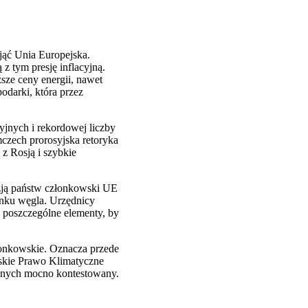
jąć Unia Europejska.
z tym presję inflacyjną.
sze ceny energii, nawet
odarki, która przez
yjnych i rekordowej liczby
czech prorosyjska retoryka
 z Rosją i szybkie
zją państw członkowski UE
enku węgla. Urzędnicy
 poszczególne elementy, by
łonkowskie. Oznacza przede
jskie Prawo Klimatyczne
ecznych mocno kontestowany.