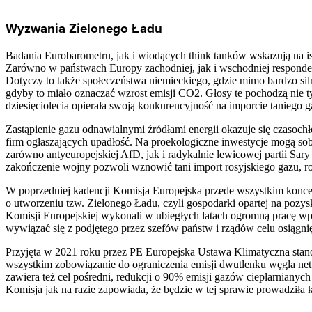
Wyzwania Zielonego Ładu
Badania Eurobarometru, jak i wiodących think tanków wskazują na is
Zarówno w państwach Europy zachodniej, jak i wschodniej respondenc
Dotyczy to także społeczeństwa niemieckiego, gdzie mimo bardzo sil
gdyby to miało oznaczać wzrost emisji CO2. Głosy te pochodzą nie tyl
dziesięciolecia opierała swoją konkurencyjność na imporcie taniego g
Zastąpienie gazu odnawialnymi źródłami energii okazuje się czasoc
firm ogłaszających upadłość. Na proekologiczne inwestycje mogą so
zarówno antyeuropejskiej AfD, jak i radykalnie lewicowej partii Sar
zakończenie wojny pozwoli wznowić tani import rosyjskiego gazu, ro
W poprzedniej kadencji Komisja Europejska przede wszystkim konc
o utworzeniu tzw. Zielonego Ładu, czyli gospodarki opartej na pozy
Komisji Europejskiej wykonali w ubiegłych latach ogromną pracę w
wywiązać się z podjętego przez szefów państw i rządów celu osiągnię
Przyjęta w 2021 roku przez PE Europejska Ustawa Klimatyczna stan
wszystkim zobowiązanie do ograniczenia emisji dwutlenku węgla ne
zawiera też cel pośredni, redukcji o 90% emisji gazów cieplarnianyc
Komisja jak na razie zapowiada, że będzie w tej sprawie prowadziła k