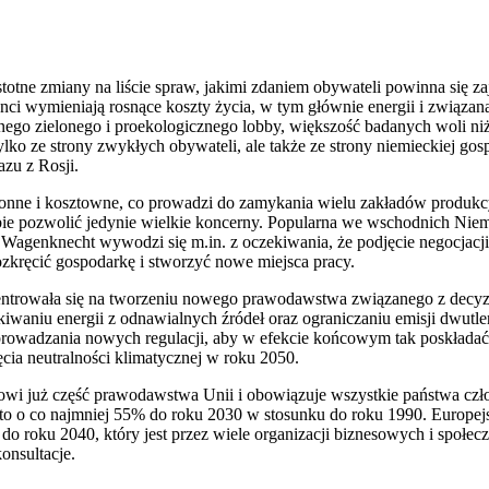
totne zmiany na liście spraw, jakimi zdaniem obywateli powinna się za
i wymieniają rosnące koszty życia, w tym głównie energii i związaną 
nego zielonego i proekologicznego lobby, większość badanych woli niż
ko ze strony zwykłych obywateli, ale także ze strony niemieckiej gosp
azu z Rosji.
hłonne i kosztowne, co prowadzi do zamykania wielu zakładów produkc
bie pozwolić jedynie wielkie koncerny. Popularna we wschodnich Niem
y Wagenknecht wywodzi się m.in. z oczekiwania, że podjęcie negocjacji
zkręcić gospodarkę i stworzyć nowe miejsca pracy.
entrowała się na tworzeniu nowego prawodawstwa związanego z decy
skiwaniu energii z odnawialnych źródeł oraz ograniczaniu emisji dwutl
prowadzania nowych regulacji, aby w efekcie końcowym tak poskładać
cia neutralności klimatycznej w roku 2050.
owi już część prawodawstwa Unii i obowiązuje wszystkie państwa cz
tto o co najmniej 55% do roku 2030 w stosunku do roku 1990. Europe
h do roku 2040, który jest przez wiele organizacji biznesowych i społ
onsultacje.