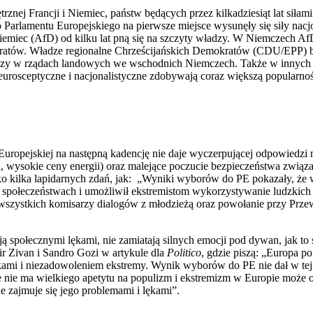
znej Francji i Niemiec, państw będących przez kilkadziesiąt lat siłam
Parlamentu Europejskiego na pierwsze miejsce wysunęły się siły nacjo
emiec (AfD) od kilku lat pną się na szczyty władzy. W Niemczech AfD
kratów. Władze regionalne Chrześcijańskich Demokratów (CDU/EPP) 
adzy w rządach landowych we wschodnich Niemczech. Także w innych 
 eurosceptyczne i nacjonalistyczne zdobywają coraz większą popularnoś
Europejskiej na następną kadencję nie daje wyczerpującej odpowiedzi 
a, wysokie ceny energii) oraz malejące poczucie bezpieczeństwa zwią
ko kilka lapidarnych zdań, jak: „Wyniki wyborów do PE pokazały, że w
 społeczeństwach i umożliwił ekstremistom wykorzystywanie ludzkic
wszystkich komisarzy dialogów z młodzieżą oraz powołanie przy Prze
ują społecznymi lękami, nie zamiatają silnych emocji pod dywan, jak to s
ir Zivan i Sandro Gozi w artykule dla
Politico
, gdzie piszą: „Europa po
kami i niezadowoleniem ekstremy. Wynik wyborów do PE nie dał w tej
e nie ma wielkiego apetytu na populizm i ekstremizm w Europie może o
e zajmuje się jego problemami i lękami”.