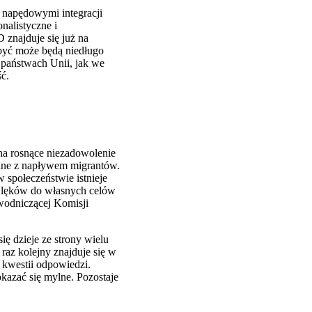
i napędowymi integracji
nalistyczne i
 znajduje się już na
być może będą niedługo
państwach Unii, jak we
ć.
na rosnące niezadowolenie
zane z napływem migrantów.
 społeczeństwie istnieje
h lęków do własnych celów
wodniczącej Komisji
ię dzieje ze strony wielu
 raz kolejny znajduje się w
 kwestii odpowiedzi.
kazać się mylne. Pozostaje