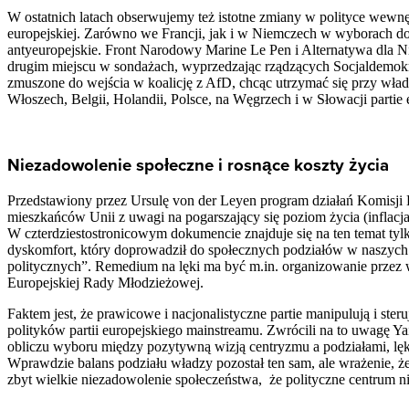
W ostatnich latach obserwujemy też istotne zmiany w polityce wewnętr
europejskiej. Zarówno we Francji, jak i w Niemczech w wyborach do 
antyeuropejskie. Front Narodowy Marine Le Pen i Alternatywa dla Ni
drugim miejscu w sondażach, wyprzedzając rządzących Socjaldemo
zmuszone do wejścia w koalicję z AfD, chcąc utrzymać się przy wł
Włoszech, Belgii, Holandii, Polsce, na Węgrzech i w Słowacji partie
Niezadowolenie społeczne i rosnące koszty życia
Przedstawiony przez Ursulę von der Leyen program działań Komisji 
mieszkańców Unii z uwagi na pogarszający się poziom życia (inflacj
W czterdziestostronicowym dokumencie znajduje się na ten temat tyl
dyskomfort, który doprowadził do społecznych podziałów w naszych
politycznych”. Remedium na lęki ma być m.in. organizowanie przez 
Europejskiej Rady Młodzieżowej.
Faktem jest, że prawicowe i nacjonalistyczne partie manipulują i ster
polityków partii europejskiego mainstreamu. Zwrócili na to uwagę Ya
obliczu wyboru między pozytywną wizją centryzmu a podziałami, lę
Wprawdzie balans podziału władzy pozostał ten sam, ale wrażenie, ż
zbyt wielkie niezadowolenie społeczeństwa, że polityczne centrum ni