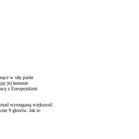
ące w siłę partie
jąc jej łamanie
racę z Europejskimi
 ponad wymaganą większość
nie 9 głosów. Jak to