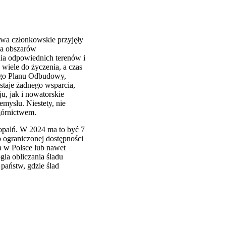
twa członkowskie przyjęły
ia obszarów
nia odpowiednich terenów i
 wiele do życzenia, a czas
owego Planu Odbudowy,
taje żadnego wsparcia,
u, jak i nowatorskie
emysłu. Niestety, nie
górnictwem.
opalń. W 2024 ma to być 7
 ograniczonej dostępności
a w Polsce lub nawet
ia obliczania śladu
państw, gdzie ślad