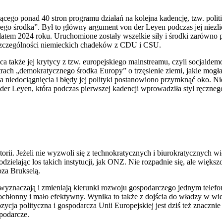
cego ponad 40 stron programu działań na kolejna kadencję, tzw. politic
nego środka”. Był to główny argument von der Leyen podczas jej niezl
latem 2024 roku. Uruchomione zostały wszelkie siły i środki zarówno p
a w szczególności niemieckich chadeków z CDU i CSU.
 także jej krytycy z tzw. europejskiego mainstreamu, czyli socjaldemok
ył strach „demokratycznego środka Europy” o trzęsienie ziemi, jakie mo
na niedociągnięcia i błędy jej polityki postanowiono przymknąć oko. N
 der Leyen, która podczas pierwszej kadencji wprowadziła styl ręczne
rii. Jeżeli nie wyzwoli się z technokratycznych i biurokratycznych wi
zielając los takich instytucji, jak ONZ. Nie rozpadnie się, ale większo
za Brukselą.
 wyznaczają i zmieniają kierunki rozwoju gospodarczego jednym tele
zasochłonny i mało efektywny. Wynika to także z dojścia do władzy w 
cja polityczna i gospodarcza Unii Europejskiej jest dziś też znaczni
podarcze.