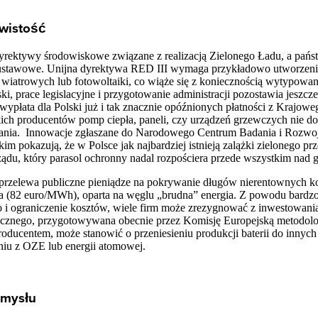
ywistość
dyrektywy środowiskowe związane z realizacją Zielonego Ładu, a pańs
y ustawowe. Unijna dyrektywa RED III wymaga przykładowo utworzen
m wiatrowych lub fotowoltaiki, co wiąże się z koniecznością wytypowa
, prace legislacyjne i przygotowanie administracji pozostawia jeszcze
eży wypłata dla Polski już i tak znacznie opóźnionych płatności z Kraj
ch producentów pomp ciepła, paneli, czy urządzeń grzewczych nie dos
iałania. Innowacje zgłaszane do Narodowego Centrum Badania i Rozwoj
 pokazują, że w Polsce jak najbardziej istnieją zalążki zielonego prz
ądu, który parasol ochronny nadal rozpościera przede wszystkim nad 
 przelewa publiczne pieniądze na pokrywanie długów nierentownych k
ga (82 euro/MWh), oparta na węglu „brudna” energia. Z powodu bardzo
o i ograniczenie kosztów, wiele firm może zrezygnować z inwestowani
icznego, przygotowywana obecnie przez Komisję Europejską metodolog
ucentem, może stanowić o przeniesieniu produkcji baterii do innych 
niu z OZE lub energii atomowej.
emysłu