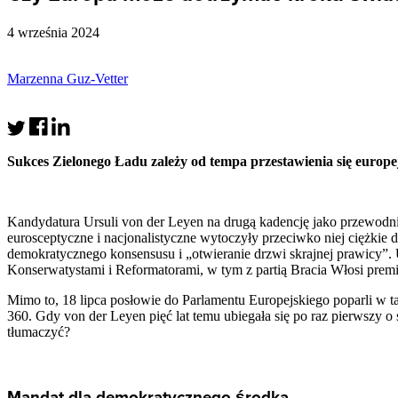
4 września 2024
Marzenna Guz-Vetter
Sukces Zielonego Ładu zależy od tempa przestawienia się europe
Kandydatura Ursuli von der Leyen na drugą kadencję jako przewodnic
eurosceptyczne i nacjonalistyczne wytoczyły przeciwko niej ciężkie dz
demokratycznego konsensusu i „otwieranie drzwi skrajnej prawicy”. 
Konserwatystami i Reformatorami, w tym z partią Bracia Włosi premi
Mimo to, 18 lipca posłowie do Parlamentu Europejskiego poparli 
360. Gdy von der Leyen pięć lat temu ubiegała się po raz pierwszy o
tłumaczyć?
Mandat dla demokratycznego środka