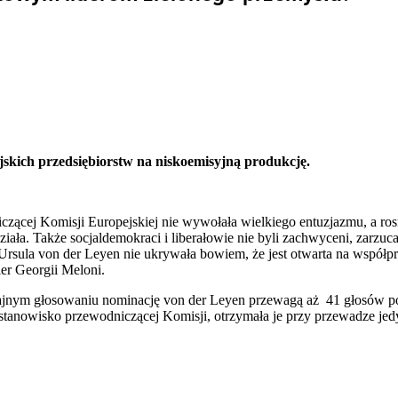
jskich przedsiębiorstw na niskoemisyjną produkcję.
zącej Komisji Europejskiej nie wywołała wielkiego entuzjazmu, a rosn
iała. Także socjaldemokraci i liberałowie nie byli zachwyceni, zarzuca
Ursula von der Leyen nie ukrywała bowiem, że jest otwarta na współp
er Georgii Meloni.
w tajnym głosowaniu nominację von der Leyen przewagą aż 41 głosów
 stanowisko przewodniczącej Komisji, otrzymała je przy przewadze jedy