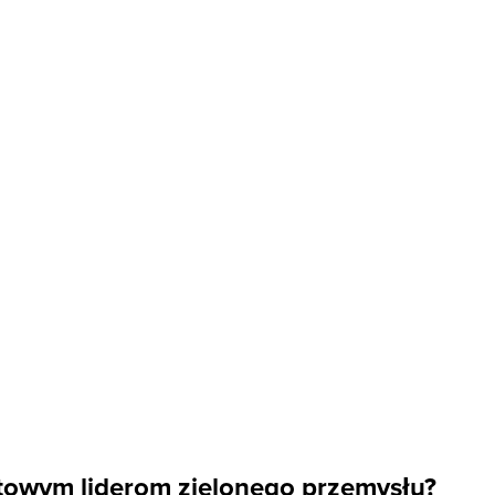
towym liderom zielonego przemysłu?