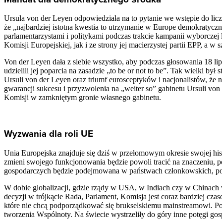
Ursula von der Leyen odpowiedziała na to pytanie we wstępie do liczą
że „najbardziej istotna kwestia to utrzymanie w Europe demokratycz
parlamentarzystami i politykami podczas trakcie kampanii wyborczej 
Komisji Europejskiej, jak i ze strony jej macierzystej partii EPP, 
Von der Leyen dała z siebie wszystko, aby podczas głosowania 18 lipca
udzielili jej poparcia na zasadzie „to be or not to be”. Tak wielki b
Ursuli von der Leyen oraz triumf eurosceptyków i nacjonalistów, że 
gwarancji sukcesu i przyzwolenia na „weiter so” gabinetu Ursuli von
Komisji w zamkniętym gronie własnego gabinetu.
Wyzwania dla roli UE
Unia Europejska znajduje się dziś w przełomowym okresie swojej histo
zmieni swojego funkcjonowania będzie powoli tracić na znaczeniu, pod
gospodarczych będzie podejmowana w państwach członkowskich, po
W dobie globalizacji, gdzie rządy w USA, w Indiach czy w Chinach
decyzji w trójkącie Rada, Parlament, Komisja jest coraz bardziej c
które nie chcą podporządkować się brukselskiemu mainstreamowi. Pozy
tworzenia Wspólnoty. Na świecie wystrzeliły do góry inne potęgi gos