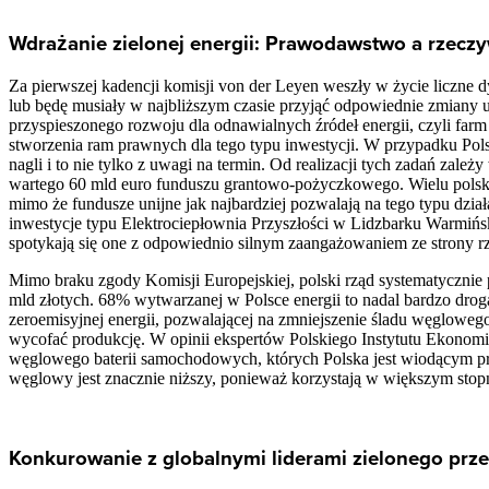
Wdrażanie zielonej energii: Prawodawstwo a rzecz
Za pierwszej kadencji komisji von der Leyen weszły w życie liczne 
lub będę musiały w najbliższym czasie przyjąć odpowiednie zmian
przyspieszonego rozwoju dla odnawialnych źródeł energii, czyli far
stworzenia ram prawnych dla tego typu inwestycji. W przypadku Polski
nagli i to nie tylko z uwagi na termin. Od realizacji tych zadań zal
wartego 60 mld euro funduszu grantowo-pożyczkowego. Wielu polski
mimo że fundusze unijne jak najbardziej pozwalają na tego typu dz
inwestycje typu Elektrociepłownia Przyszłości w Lidzbarku Warmińskim
spotykają się one z odpowiednio silnym zaangażowaniem ze strony rz
Mimo braku zgody Komisji Europejskiej, polski rząd systematycznie
mld złotych. 68% wytwarzanej w Polsce energii to nadal bardzo dro
zeroemisyjnej energii, pozwalającej na zmniejszenie śladu węgloweg
wycofać produkcję. W opinii ekspertów Polskiego Instytutu Ekonom
węglowego baterii samochodowych, których Polska jest wiodącym prod
węglowy jest znacznie niższy, ponieważ korzystają w większym stop
Konkurowanie z globalnymi liderami zielonego prz