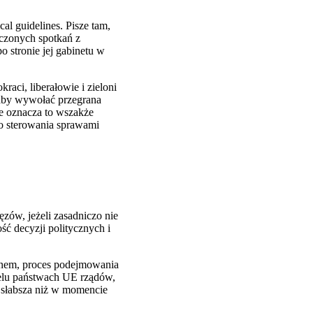
al guidelines. Pisze tam,
iczonych spotkań z
o stronie jej gabinetu w
raci, liberałowie i zieloni
głaby wywołać przegrana
ie oznacza to wszakże
go sterowania sprawami
ęzów, jeżeli zasadniczo nie
ść decyzji politycznych i
fonem, proces podejmowania
wielu państwach UE rządów,
e słabsza niż w momencie