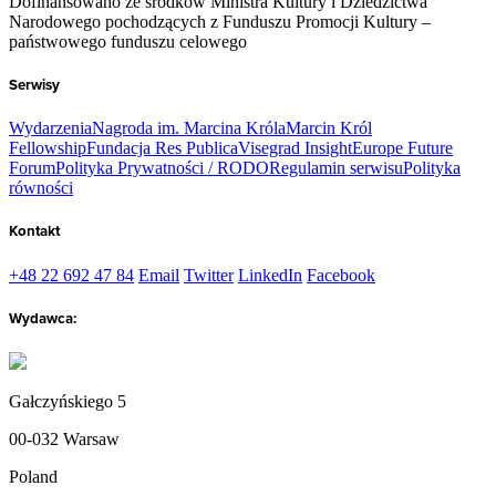
Dofinansowano ze środków Ministra Kultury i Dziedzictwa
Narodowego pochodzących z Funduszu Promocji Kultury –
państwowego funduszu celowego
Serwisy
Wydarzenia
Nagroda im. Marcina Króla
Marcin Król
Fellowship
Fundacja Res Publica
Visegrad Insight
Europe Future
Forum
Polityka Prywatności / RODO
Regulamin serwisu
Polityka
równości
Kontakt
+48 22 692 47 84
Email
Twitter
LinkedIn
Facebook
Wydawca:
Gałczyńskiego 5
00-032 Warsaw
Poland