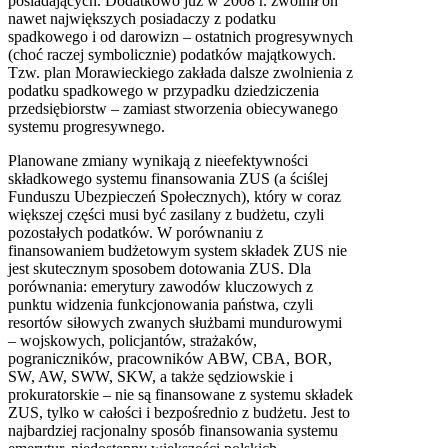
posiadających. Dodatkowo już w 2008 r. zwolnił on
nawet największych posiadaczy z podatku
spadkowego i od darowizn – ostatnich progresywnych
(choć raczej symbolicznie) podatków majątkowych.
Tzw. plan Morawieckiego zakłada dalsze zwolnienia z
podatku spadkowego w przypadku dziedziczenia
przedsiębiorstw – zamiast stworzenia obiecywanego
systemu progresywnego.
Planowane zmiany wynikają z nieefektywności
składkowego systemu finansowania ZUS (a ściślej
Funduszu Ubezpieczeń Społecznych), który w coraz
większej części musi być zasilany z budżetu, czyli
pozostałych podatków. W porównaniu z
finansowaniem budżetowym system składek ZUS nie
jest skutecznym sposobem dotowania ZUS. Dla
porównania: emerytury zawodów kluczowych z
punktu widzenia funkcjonowania państwa, czyli
resortów siłowych zwanych służbami mundurowymi
– wojskowych, policjantów, strażaków,
pograniczników, pracowników ABW, CBA, BOR,
SW, AW, SWW, SKW, a także sędziowskie i
prokuratorskie – nie są finansowane z systemu składek
ZUS, tylko w całości i bezpośrednio z budżetu. Jest to
najbardziej racjonalny sposób finansowania systemu