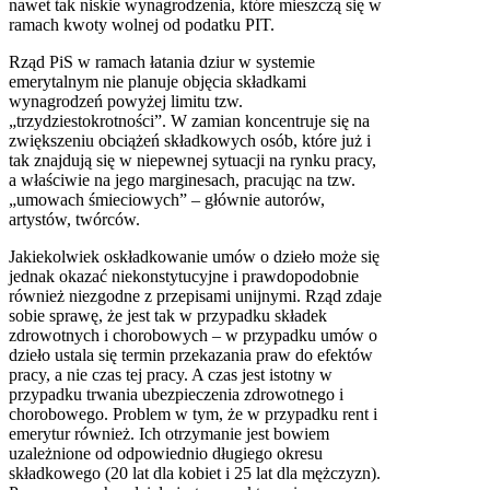
nawet tak niskie wynagrodzenia, które mieszczą się w
ramach kwoty wolnej od podatku PIT.
Rząd PiS w ramach łatania dziur w systemie
emerytalnym nie planuje objęcia składkami
wynagrodzeń powyżej limitu tzw.
„trzydziestokrotności”. W zamian koncentruje się na
zwiększeniu obciążeń składkowych osób, które już i
tak znajdują się w niepewnej sytuacji na rynku pracy,
a właściwie na jego marginesach, pracując na tzw.
„umowach śmieciowych” – głównie autorów,
artystów, twórców.
Jakiekolwiek oskładkowanie umów o dzieło może się
jednak okazać niekonstytucyjne i prawdopodobnie
również niezgodne z przepisami unijnymi. Rząd zdaje
sobie sprawę, że jest tak w przypadku składek
zdrowotnych i chorobowych – w przypadku umów o
dzieło ustala się termin przekazania praw do efektów
pracy, a nie czas tej pracy. A czas jest istotny w
przypadku trwania ubezpieczenia zdrowotnego i
chorobowego. Problem w tym, że w przypadku rent i
emerytur również. Ich otrzymanie jest bowiem
uzależnione od odpowiednio długiego okresu
składkowego (20 lat dla kobiet i 25 lat dla mężczyzn).