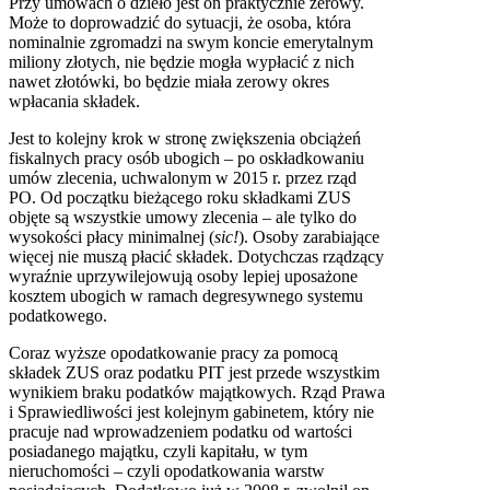
Przy umowach o dzieło jest on praktycznie zerowy.
Może to doprowadzić do sytuacji, że osoba, która
nominalnie zgromadzi na swym koncie emerytalnym
miliony złotych, nie będzie mogła wypłacić z nich
nawet złotówki, bo będzie miała zerowy okres
wpłacania składek.
Jest to kolejny krok w stronę zwiększenia obciążeń
fiskalnych pracy osób ubogich – po oskładkowaniu
umów zlecenia, uchwalonym w 2015 r. przez rząd
PO. Od początku bieżącego roku składkami ZUS
objęte są wszystkie umowy zlecenia – ale tylko do
wysokości płacy minimalnej (
sic!
). Osoby zarabiające
więcej nie muszą płacić składek. Dotychczas rządzący
wyraźnie uprzywilejowują osoby lepiej uposażone
kosztem ubogich w ramach degresywnego systemu
podatkowego.
Coraz wyższe opodatkowanie pracy za pomocą
składek ZUS oraz podatku PIT jest przede wszystkim
wynikiem braku podatków majątkowych. Rząd Prawa
i Sprawiedliwości jest kolejnym gabinetem, który nie
pracuje nad wprowadzeniem podatku od wartości
posiadanego majątku, czyli kapitału, w tym
nieruchomości – czyli opodatkowania warstw