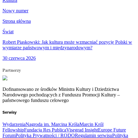
Kultura
Nowy numer
Strona główna
Świat
Robert Piaskowski: Jak kultura może wzmacniać pozycję Polski w
wymiarze państwowym i międzynarodowym?
30 czerwca 2026
Partnerzy
Dofinansowano ze środków Ministra Kultury i Dziedzictwa
Narodowego pochodzących z Funduszu Promocji Kultury –
państwowego funduszu celowego
Serwisy
Wydarzenia
Nagroda im. Marcina Króla
Marcin Król
Fellowship
Fundacja Res Publica
Visegrad Insight
Europe Future
Forum
Polityka Prywatności / RODO
Regulamin serwisu
Polityka