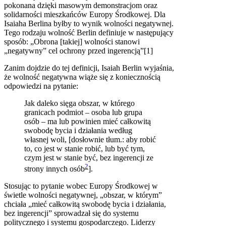
pokonana dzięki masowym demonstracjom oraz
solidarności mieszkańców Europy Środkowej. Dla
Isaiaha Berlina byłby to wynik wolności negatywnej.
Tego rodzaju wolność Berlin definiuje w następujący
sposób: „Obrona [takiej] wolności stanowi
„negatywny” cel ochrony przed ingerencją”[1]
Zanim dojdzie do tej definicji, Isaiah Berlin wyjaśnia,
że wolność negatywna wiąże się z koniecznością
odpowiedzi na pytanie:
Jak daleko sięga obszar, w którego
granicach podmiot – osoba lub grupa
osób – ma lub powinien mieć całkowitą
swobodę bycia i działania według
własnej woli, [dosłownie tłum.: aby robić
to, co jest w stanie robić, lub być tym,
czym jest w stanie być, bez ingerencji ze
2
strony innych osób
].
Stosując to pytanie wobec Europy Środkowej w
świetle wolności negatywnej, „obszar, w którym”
chciała „mieć całkowitą swobodę bycia i działania,
bez ingerencji” sprowadzał się do systemu
politycznego i systemu gospodarczego. Liderzy