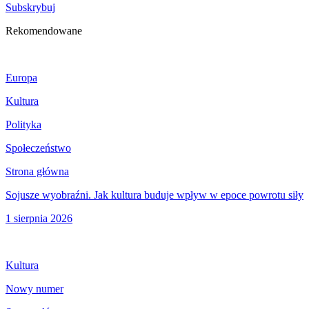
Subskrybuj
Rekomendowane
Europa
Kultura
Polityka
Społeczeństwo
Strona główna
Sojusze wyobraźni. Jak kultura buduje wpływ w epoce powrotu siły
1 sierpnia 2026
Kultura
Nowy numer