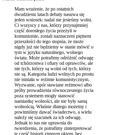
Mam wrażenie, że po ostatnich
dwudziestu latach debaty nasuwa się
jeden wniosek: nadal nie jesteśmy wolni.
Ci wszyscy z nas, którzy przynajmniej
część dorosłego życia przeżyli w
komunizmie, zostali naznaczeni piętnem
przeszłości do tego stopnia, że może
nigdy już nie będziemy w stanie mówić o
tym w języku naturalnego, wolnego
świata. Może potrafimy odróżnić odwagę
od tchórzostwa i ofiary od oprawców, ale
nie tych, którzy są wolni od tych, którzy
nie są. Kategoria ludzi wolnych po prostu
nie istniała w reżimie komunistycznym.
Wyzwanie, opór stawiane reżimowi albo
próby prowadzenia równoczesnego życia
poza systemem mogły stanowić
namiastkę wolności, ale nie były samą
wolnością. Właśnie dlatego możemy i
powinniśmy dawać świadectwo, a wielu
należy się szacunek za ich odwagę.
Jednak to nas nie uprawnia do
twierdzenia, że potrafimy zinterpretować
tę część historii zimnym okiem, bez