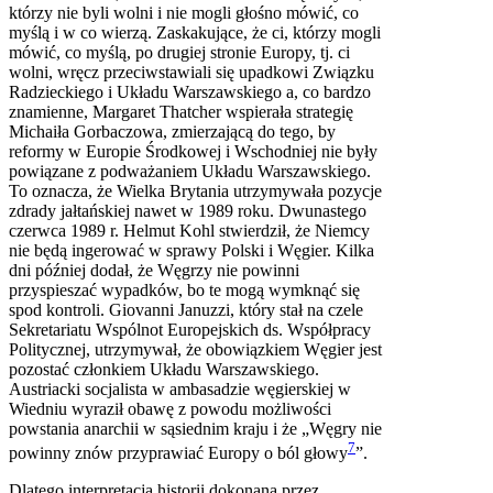
którzy nie byli wolni i nie mogli głośno mówić, co
myślą i w co wierzą. Zaskakujące, że ci, którzy mogli
mówić, co myślą, po drugiej stronie Europy, tj. ci
wolni, wręcz przeciwstawiali się upadkowi Związku
Radzieckiego i Układu Warszawskiego a, co bardzo
znamienne, Margaret Thatcher wspierała strategię
Michaiła Gorbaczowa, zmierzającą do tego, by
reformy w Europie Środkowej i Wschodniej nie były
powiązane z podważaniem Układu Warszawskiego.
To oznacza, że Wielka Brytania utrzymywała pozycje
zdrady jałtańskiej nawet w 1989 roku. Dwunastego
czerwca 1989 r. Helmut Kohl stwierdził, że Niemcy
nie będą ingerować w sprawy Polski i Węgier. Kilka
dni później dodał, że Węgrzy nie powinni
przyspieszać wypadków, bo te mogą wymknąć się
spod kontroli. Giovanni Januzzi, który stał na czele
Sekretariatu Wspólnot Europejskich ds. Współpracy
Politycznej, utrzymywał, że obowiązkiem Węgier jest
pozostać członkiem Układu Warszawskiego.
Austriacki socjalista w ambasadzie węgierskiej w
Wiedniu wyraził obawę z powodu możliwości
powstania anarchii w sąsiednim kraju i że „Węgry nie
7
powinny znów przyprawiać Europy o ból głowy
”.
Dlatego interpretacja historii dokonana przez