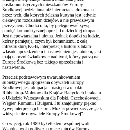
postkomunistycznych mieszkańców Europy
Środkowej będzie inna niż interpretacja dokonana
przez tych, dla których żelazna kurtyna jest jedynie
ciekawym rozdziałem dziejów, a nie prawdziwym
przeżyciem. Chodzi o to, by pielęgnować żywą
pamięć komunistycznej opresji i radzieckiej okupacji.
Jest niepowtarzalna i ulotna. Jednak dopóki są ludzie,
którzy pamiętają, czym był komunizmu, z całą
infrastrukturą
KGB
, interpretacja historii z takim
właśnie uprzedzeniem i nastawieniem jest atutem, jaki
mają naoczni świadkowie nad tymi, którzy patrzą na
Europę Środkową bez takiego uprzedzenia i
nastawienia.
Przecież podstawowym uwarunkowaniem
subiektywnego spojrzenia obywateli Europy
Środkowej jest okupacja – następstwo paktu
Ribbentrop-Mołotow dla Krajów Bałtyckich i traktatu
o Układzie Warszawskim dla Polski, Czechosłowacji,
Węgier, Rumunii i Bułgarii. I tu znajdujemy piękno
żywej interpretacji historii. Można powiedzieć, że „tak
widzą siebie obywatele Europy Środkowej”.
Co więcej, rok 1989 był efektem wspólnej woli.
Wspólna wola polityczna mieszkańców Europy