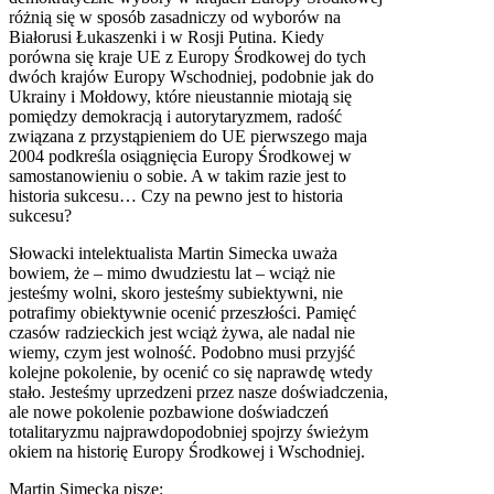
różnią się w sposób zasadniczy od wyborów na
Białorusi Łukaszenki i w Rosji Putina. Kiedy
porówna się kraje UE z Europy Środkowej do tych
dwóch krajów Europy Wschodniej, podobnie jak do
Ukrainy i Mołdowy, które nieustannie miotają się
pomiędzy demokracją i autorytaryzmem, radość
związana z przystąpieniem do UE pierwszego maja
2004 podkreśla osiągnięcia Europy Środkowej w
samostanowieniu o sobie. A w takim razie jest to
historia sukcesu… Czy na pewno jest to historia
sukcesu?
Słowacki intelektualista Martin Simecka uważa
bowiem, że – mimo dwudziestu lat – wciąż nie
jesteśmy wolni, skoro jesteśmy subiektywni, nie
potrafimy obiektywnie ocenić przeszłości. Pamięć
czasów radzieckich jest wciąż żywa, ale nadal nie
wiemy, czym jest wolność. Podobno musi przyjść
kolejne pokolenie, by ocenić co się naprawdę wtedy
stało. Jesteśmy uprzedzeni przez nasze doświadczenia,
ale nowe pokolenie pozbawione doświadczeń
totalitaryzmu najprawdopodobniej spojrzy świeżym
okiem na historię Europy Środkowej i Wschodniej.
Martin Simecka pisze: