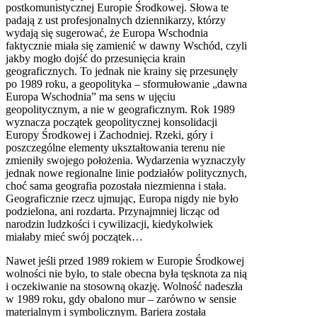
postkomunistycznej Europie Środkowej. Słowa te
padają z ust profesjonalnych dziennikarzy, którzy
wydają się sugerować, że Europa Wschodnia
faktycznie miała się zamienić w dawny Wschód, czyli
jakby mogło dojść do przesunięcia krain
geograficznych. To jednak nie krainy się przesunęły
po 1989 roku, a geopolityka – sformułowanie „dawna
Europa Wschodnia” ma sens w ujęciu
geopolitycznym, a nie w geograficznym. Rok 1989
wyznacza początek geopolitycznej konsolidacji
Europy Środkowej i Zachodniej. Rzeki, góry i
poszczególne elementy ukształtowania terenu nie
zmieniły swojego położenia. Wydarzenia wyznaczyły
jednak nowe regionalne linie podziałów politycznych,
choć sama geografia pozostała niezmienna i stała.
Geograficznie rzecz ujmując, Europa nigdy nie było
podzielona, ani rozdarta. Przynajmniej licząc od
narodzin ludzkości i cywilizacji, kiedykolwiek
miałaby mieć swój początek…
Nawet jeśli przed 1989 rokiem w Europie Środkowej
wolności nie było, to stale obecna była tęsknota za nią
i oczekiwanie na stosowną okazję. Wolność nadeszła
w 1989 roku, gdy obalono mur – zarówno w sensie
materialnym i symbolicznym. Bariera została