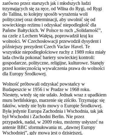
zarówno przez starszych jak i młodszych ludzi
trzymających się za ręce, od Wilna do Rygi, od Rygi
do Tallina, to kolejny sposób wyrażenia woli
politycznej oraz determinacji, aby uwolnić się od
sowieckiego reżimu i odzyskać niepodległość dla
Państw Bałtyckich. W Polsce to ruch „Solidarność”,
na czele z Lechem Wałęsą, poprowadził kraj ku
wolności. W Czechosłowacji przewodził dysydent i
późniejszy prezydent Czech Vaclav Havel. Te
wszystkie niepodległościowe ruchy z 1989 roku miały
lada chwila pokonać bariery sowieckiej kontroli:
gospodarcze, polityczne, religijne, kulturowe. Stanęły
przed koniecznością wywalczenia prawa do wolności
dla Europy Środkowej.
Wolność próbowali odzyskać powstańcy w
Budapeszcie w 1956 i w Pradze w 1968 roku.
Niestety, wtedy się nie udało. Jednak wraz z upadkiem
muru berlińskiego, marzenie się ziściło. Trzymając się
faktów, wtedy nie było mowy o Europie Środkowej.
Była jedynie Europa Zachodnia i Wschodnia, tak jak
był Wschodni i Zachodni Berlin. Nie przez
przypadek, nadal, w 2009 roku, możemy usłyszeć na
antenie
BBC
sformułowania nt. „dawnej Europy
Wschodniej”, gdy mowa jest o dzisiejszej,