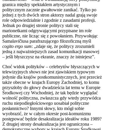
granica między spektaklem artystycznym i
politycznym zacznie gwałtownie zanikać. Tylko po
jednej z tych dwóch stron aktorzy nadal grają swoje
role odpowiedzialnie i zgodnie z zasadami profesji.
Jednak po drugiej stronie politycy stali się
marionetkami odgrywającymi przypisane im role
publiczne, nie licząc się z powołaniem. Przywołując
Samalavičiusa parafrazującego filozoficzną myśl
cogito ergo sum
: „zdaje się, że politycy zrozumieli
jedną z najważniejszych zasad komunikacji masowej
– jeśli błyszczysz na ekranie, znaczy że istniejesz”.
Choć widok polityków – celebrytów błyszczących w
telewizyjnych
shows
nie jest zjawiskiem typowym
jedynie dla krajów postkomunistycznych, jest przecież
także obecne w krajach Europy Zachodniej, to komu
przyszłoby do głowy dwadzieścia lat temu w Europie
Środkowej czy Wschodniej, że tak będzie wyglądać
wolność polityczna, zwłaszcza gdy wtedy przywódca
ruchu niepodległościowego uosabiał polityczne
posłannictwo? Innymi słowy, kto mógł sobie
wyobrazić, że w całym okresie post-komunizmu
postępować będzie desakralizacja ideałów roku 1989?
Z drugiej strony desakralizacja jest ograniczona –
demokratyczne wybory w krajach Europy Środkowej