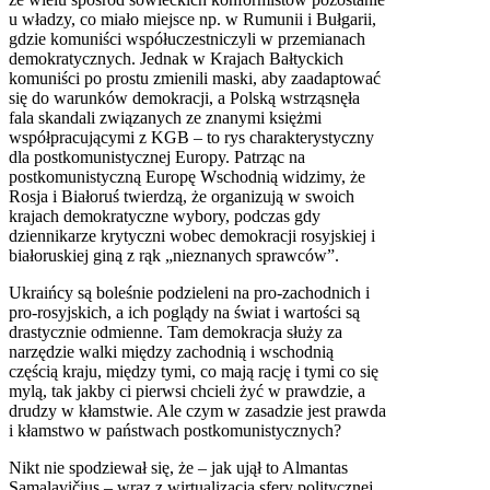
u władzy, co miało miejsce np. w Rumunii i Bułgarii,
gdzie komuniści współuczestniczyli w przemianach
demokratycznych. Jednak w Krajach Bałtyckich
komuniści po prostu zmienili maski, aby zaadaptować
się do warunków demokracji, a Polską wstrząsnęła
fala skandali związanych ze znanymi księżmi
współpracującymi z
KGB
– to rys charakterystyczny
dla postkomunistycznej Europy. Patrząc na
postkomunistyczną Europę Wschodnią widzimy, że
Rosja i Białoruś twierdzą, że organizują w swoich
krajach demokratyczne wybory, podczas gdy
dziennikarze krytyczni wobec demokracji rosyjskiej i
białoruskiej giną z rąk „nieznanych sprawców”.
Ukraińcy są boleśnie podzieleni na pro-zachodnich i
pro-rosyjskich, a ich poglądy na świat i wartości są
drastycznie odmienne. Tam demokracja służy za
narzędzie walki między zachodnią i wschodnią
częścią kraju, między tymi, co mają rację i tymi co się
mylą, tak jakby ci pierwsi chcieli żyć w prawdzie, a
drudzy w kłamstwie. Ale czym w zasadzie jest prawda
i kłamstwo w państwach postkomunistycznych?
Nikt nie spodziewał się, że – jak ujął to Almantas
Samalavičius – wraz z wirtualizacją sfery politycznej,