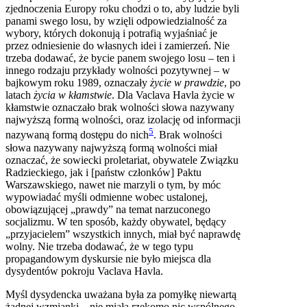
zjednoczenia Europy roku chodzi o to, aby ludzie byli
panami swego losu, by wzięli odpowiedzialność za
wybory, których dokonują i potrafią wyjaśniać je
przez odniesienie do własnych idei i zamierzeń. Nie
trzeba dodawać, że bycie panem swojego losu – ten i
innego rodzaju przykłady wolności pozytywnej – w
bajkowym roku 1989, oznaczały
życie w prawdzie
, po
latach
życia w kłamstwie
. Dla Vaclava Havla życie w
kłamstwie oznaczało brak wolności słowa nazywany
najwyższą formą wolności, oraz izolację od informacji
5
nazywaną formą dostępu do nich
. Brak wolności
słowa nazywany najwyższą formą wolności miał
oznaczać, że sowiecki proletariat, obywatele Związku
Radzieckiego, jak i [państw członków] Paktu
Warszawskiego, nawet nie marzyli o tym, by móc
wypowiadać myśli odmienne wobec ustalonej,
obowiązującej „prawdy” na temat narzuconego
socjalizmu. W ten sposób, każdy obywatel, będący
„przyjacielem” wszystkich innych, miał być naprawdę
wolny. Nie trzeba dodawać, że w tego typu
propagandowym dyskursie nie było miejsca dla
dysydentów pokroju Vaclava Havla.
Myśl dysydencka uważana była za pomyłkę niewartą
żadnej wzmianki – nie miała rzekomo nic wspólnego