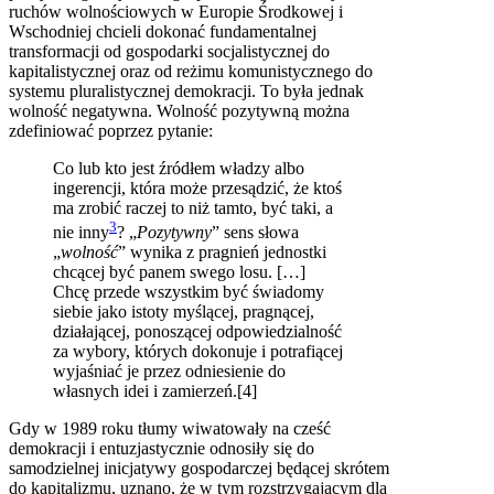
ruchów wolnościowych w Europie Środkowej i
Wschodniej chcieli dokonać fundamentalnej
transformacji od gospodarki socjalistycznej do
kapitalistycznej oraz od reżimu komunistycznego do
systemu pluralistycznej demokracji. To była jednak
wolność negatywna. Wolność pozytywną można
zdefiniować poprzez pytanie:
Co lub kto jest źródłem władzy albo
ingerencji, która może przesądzić, że ktoś
ma zrobić raczej to niż tamto, być taki, a
3
nie inny
? „
Pozytywny
” sens słowa
„
wolność
” wynika z pragnień jednostki
chcącej być panem swego losu. […]
Chcę przede wszystkim być świadomy
siebie jako istoty myślącej, pragnącej,
działającej, ponoszącej odpowiedzialność
za wybory, których dokonuje i potrafiącej
wyjaśniać je przez odniesienie do
własnych idei i zamierzeń.[4]
Gdy w 1989 roku tłumy wiwatowały na cześć
demokracji i entuzjastycznie odnosiły się do
samodzielnej inicjatywy gospodarczej będącej skrótem
do kapitalizmu, uznano, że w tym rozstrzygającym dla