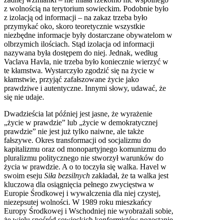
z wolnością na terytorium sowieckim. Podobnie było
z izolacją od informacji – na zakaz trzeba było
przymykać oko, skoro teoretycznie wszystkie
niezbędne informacje były dostarczane obywatelom w
olbrzymich ilościach. Stąd izolacja od informacji
nazywana była dostępem do niej. Jednak, według
Vaclava Havla, nie trzeba było koniecznie wierzyć w
te kłamstwa. Wystarczyło zgodzić się na życie w
kłamstwie, przyjąć zafałszowane życie jako
prawdziwe i autentyczne. Innymi słowy, udawać, że
się nie udaje.
Dwadzieścia lat później jest jasne, że wyrażenie
„życie w prawdzie” lub „życie w demokratycznej
prawdzie” nie jest już tylko naiwne, ale także
fałszywe. Okres transformacji od socjalizmu do
kapitalizmu oraz od monopartyjnego komunizmu do
pluralizmu politycznego nie stworzył warunków do
życia w prawdzie. A o to toczyła się walka. Havel w
swoim eseju
Siła bezsilnych
zakładał, że ta walka jest
kluczowa dla osiągnięcia pełnego zwycięstwa w
Europie Środkowej i wywalczenia dla niej czystej,
niezepsutej wolności. W 1989 roku mieszkańcy
Europy Środkowej i Wschodniej nie wyobrażali sobie,
że wielu spośród sowieckich konformistów pozostanie