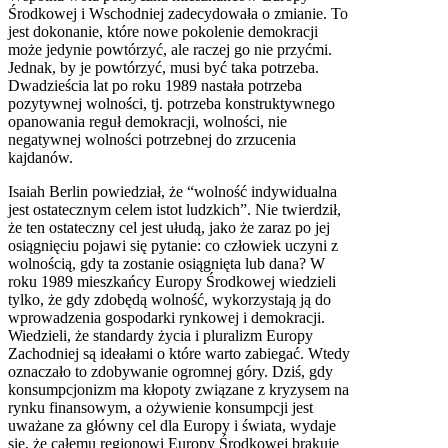
Środkowej i Wschodniej zadecydowała o zmianie. To
jest dokonanie, które nowe pokolenie demokracji
może jedynie powtórzyć, ale raczej go nie przyćmi.
Jednak, by je powtórzyć, musi być taka potrzeba.
Dwadzieścia lat po roku 1989 nastała potrzeba
pozytywnej wolności, tj. potrzeba konstruktywnego
opanowania reguł demokracji, wolności, nie
negatywnej wolności potrzebnej do zrzucenia
kajdanów.
Isaiah Berlin powiedział, że “wolność indywidualna
jest ostatecznym celem istot ludzkich”. Nie twierdził,
że ten ostateczny cel jest ułudą, jako że zaraz po jej
osiągnięciu pojawi się pytanie: co człowiek uczyni z
wolnością, gdy ta zostanie osiągnięta lub dana? W
roku 1989 mieszkańcy Europy Środkowej wiedzieli
tylko, że gdy zdobędą wolność, wykorzystają ją do
wprowadzenia gospodarki rynkowej i demokracji.
Wiedzieli, że standardy życia i pluralizm Europy
Zachodniej są ideałami o które warto zabiegać. Wtedy
oznaczało to zdobywanie ogromnej góry. Dziś, gdy
konsumpcjonizm ma kłopoty związane z kryzysem na
rynku finansowym, a ożywienie konsumpcji jest
uważane za główny cel dla Europy i świata, wydaje
się, że całemu regionowi Europy Środkowej brakuje