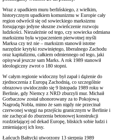
Wraz z upadkiem muru berlińskiego, z wielkim,
historycznym upadkiem komunizmu w Europie cały
region odwrócił się od sowieckiego marksizmu
forsującego jedyne słuszne zwieńczenie rozwoju
ludzkości. Niezależnie od tego, czy sowiecka odmiana
marksizmu była wypaczeniem pierwotnej myśli
Marksa czy też nie – marksizm stanowił istotne
narzędzie krytyki rozwiniętego, liberalnego Zachodu
oraz kapitalizmu, całkiem odmiennego od tego, jaki
opisywał jeszcze sam Marks. A rok 1989 stanowił
ideologiczny zwrot o 180 stopni.
W całym regionie widoczny był zapał i dążenie do
zjednoczenia z Europą Zachodnią, co szczególnie
obrazowo uwidoczniło się 9 listopada 1989 roku w
Berlinie, gdy Niemcy z
NRD
zburzyli mur. Michaił
Gorbaczow został uhonorowany za to Pokojową
Nagrodą Nobla, mimo że sam nigdy nie przecinał
czerwonej wstęgi na przejściu granicznym w Berlinie i
nie zachęcał do zburzenia betonowej konstrukcji
rozdzielającej od dekad Europę, bliskich sobie ludzi i
zmieniającej ich losy.
Łańcuch Bałtycki utworzony 13 sierpnia 1989