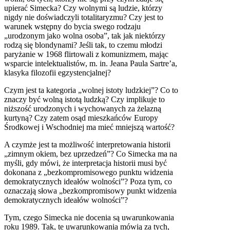
upierać Simecka? Czy wolnymi są ludzie, którzy
nigdy nie doświadczyli totalitaryzmu? Czy jest to
warunek wstępny do bycia swego rodzaju
„urodzonym jako wolna osoba”, tak jak niektórzy
rodzą się blondynami? Jeśli tak, to czemu młodzi
paryżanie w 1968 flirtowali z komunizmem, mając
wsparcie intelektualistów, m. in. Jeana Paula Sartre’a,
klasyka filozofii egzystencjalnej?
Czym jest ta kategoria „wolnej istoty ludzkiej”? Co to
znaczy być wolną istotą ludzką? Czy implikuje to
niższość urodzonych i wychowanych za żelazną
kurtyną? Czy zatem osąd mieszkańców Europy
Środkowej i Wschodniej ma mieć mniejszą wartość?
A czymże jest ta możliwość interpretowania historii
„zimnym okiem, bez uprzedzeń”? Co Simecka ma na
myśli, gdy mówi, że interpretacja historii musi być
dokonana z „bezkompromisowego punktu widzenia
demokratycznych ideałów wolności”? Poza tym, co
oznaczają słowa „bezkompromisowy punkt widzenia
demokratycznych ideałów wolności”?
Tym, czego Simecka nie docenia są uwarunkowania
roku 1989. Tak, te uwarunkowania mówią za tych,