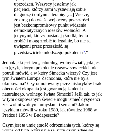
uprzedzeń. Wszyscy jesteśmy jak
pacjenci, którzy sami wystawiają sobie
diagnozę i ordynują terapię. […] Wierzę,
że drogą do właściwej oceny przeszłości
jest bezkompromisowy punkt widzenia
demokratycznych ideałów wolności. A
jedynymi, którzy posiadają środki, by to
zrobić i mogą zrobić to legalnie, bo nie są
uwiązani przez przeszłość, są
6
przedstawiciele młodszego pokolenia
.“
Jednak jaki jest ten „naturalny, wolny świat”, jaki jest
ten język, którym pokolenie czasów sowieckich nie
potrafi mówić, a w który Simecka wierzy? Czy jest
tym światem Europa Zachodnia, która nie była
okupowana? Czy odnotowany przez historyków brak
obecności okupanta jest gwarancją istnienia
naturalnego, wolnego świata Simecki? Jeśli tak, to jak
w tym okupowanym świecie mogli istnieć dysydenci
ze swoimi wolnymi umysłami i sercami? Jakim
językiem mówili w roku 1989, jak również 1968 w
Pradze i 1956 w Budapeszcie?
Czym jest ta umiejętność odróżniania tych, którzy są
wolni, od tych, którzy nie są, przy czym zdaje się