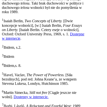
duchowego
telosu
. Taki brak duchowości w polityce i
duchowego
telosu
wolności był nie do pomyślenia w
roku 1989.
1
Isaiah Berlin,
Two Concepts of Liberty.
[Dwie
koncepcje wolności], [w:] Isaiah Berlin,
Four Essays
on Liberty.
[Isaiah Berlin. Cztery eseje o wolności],
Oxford: Oxford University Press, 1969, s. 1.
Dostępne
w internecie
.
2
Ibidem, s.2.
3
Ibidem
4
Ibidem,s. 8.
5
Havel, Vaclav,
The Power of Powerless.
[Siła
bezsilnych], pod red. Johna Keane’a, ze wstępem
Stevena Lukesa, Londyn, Hutchinson 1985.
6
Martin Simecka,
Still not free
[Ciągle jeszcze nie
wolni].
Dostępny w internecie.
7
Borhi, László,
A Reluctant and Fearful West: 1989