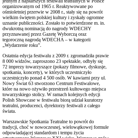
jednym z najstarszych festiwali teatralnych w Polsce
organizowanym od 1965 r. Reaktywowane po
ośmioletniej przerwie w 2008 r., stały się na powrót
wielkim świętem polskiej kultury i zyskały ogromne
uznanie publiczności. Zostało to potwierdzone m. in.
dwukrotną nominacją do nagrody
WDECHY
przyznawanej przez Gazetę Wyborczą oraz
tegoroczną nagrodą
WDECHA
– w kategorii
„Wydarzenie roku”.
Ostatnia edycja festiwalu z 2009 r. zgromadziła prawie
8 000 widzów, zaproszono 23 spektakle, odbyły się
72 imprezy towarzyszące (pokazy filmowe, dyskusje,
spotkania, koncerty), w których uczestniczyło
uczestniczyło ponad 4 500 osób. W kawiarni przy ul.
Nowy Świat 63 stworzono Centrum Festiwalowe,
które na nowo ożywiło przestrzeń kultowego miejsca
towarzyskiego stolicy. W ramach kolejnych edycji
Polish Showcase w festiwalu biorą udział kuratorzy
teatralni, producenci, dyrektorzy festiwali z całego
świata.
Warszawskie Spotkania Teatralne to powrót do
tradycji, choć w nowoczesnej, wielowątkowej formule
odpowiadającej standardom i tempu życia