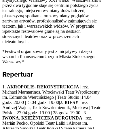
artystycznego Warszawy
XXI
wieku. Warszawa znów
przez dwa tygodnie staje się centrum polskiego życia
teatralnego, miejscem wymiany doświadczeń,
płaszczyzną spotkania oraz wymiany poglądów
zarówno artystów, profesjonalistów zajmujących się
teatrem, jak i warszawskich widzów. W programie
Spektakle festiwalowe grane są na deskach
stołecznych teatrów oraz w przestrzeniach
nieteatralnych.
*Festiwal organizowany jest z inicjatywy i dzięki
wsparciu finansowemuUrzędu Miasta Stołecznego
Warszawy.*
Repertuar
1.
AKROPOLIS
. REKONSTRUKCJA
| reż.
Michael Marmarinos, Wrocławski Teatr Współczesny
im. Edmunda Wiercińskiego | Teatr Studio |14.04
godz. 20.00 |15.04 godz. 19.00|2.
BIESY
| reż.
Andrzej Wajda, Teatr Sowriemiennik, Moskwa | Teatr
Polski | 27.04 godz. 19.00 | 28 godz. 19.00 | 3.
IWONA
, KSIĘŻ
NICZKA
BURGUNDA
| reż.
Marián Pecko, Opolski Teatr Lalki i Aktora im.
Alojzego Smolki | Teatr Polski | Scena kameralna |