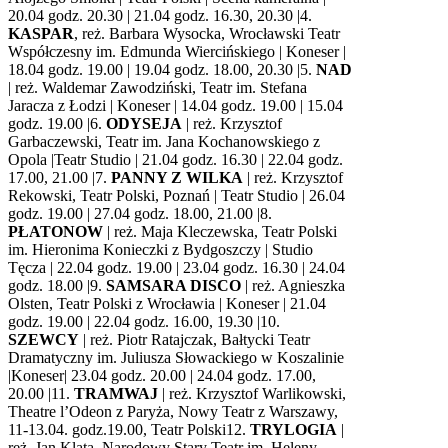
20.04 godz. 20.30 | 21.04 godz. 16.30, 20.30 |4.
KASPAR
, reż. Barbara Wysocka, Wrocławski Teatr
Współczesny im. Edmunda Wiercińskiego | Koneser |
18.04 godz. 19.00 | 19.04 godz. 18.00, 20.30 |5.
NAD
| reż. Waldemar Zawodziński, Teatr im. Stefana
Jaracza z Łodzi | Koneser | 14.04 godz. 19.00 | 15.04
godz. 19.00 |6.
ODYSEJA
| reż. Krzysztof
Garbaczewski, Teatr im. Jana Kochanowskiego z
Opola |Teatr Studio | 21.04 godz. 16.30 | 22.04 godz.
17.00, 21.00 |7.
PANNY
Z WILKA
| reż. Krzysztof
Rekowski, Teatr Polski, Poznań | Teatr Studio | 26.04
godz. 19.00 | 27.04 godz. 18.00, 21.00 |8.
PŁATONOW
| reż. Maja Kleczewska, Teatr Polski
im. Hieronima Konieczki z Bydgoszczy | Studio
Tęcza | 22.04 godz. 19.00 | 23.04 godz. 16.30 | 24.04
godz. 18.00 |9.
SAMSARA
DISCO
| reż. Agnieszka
Olsten, Teatr Polski z Wrocławia | Koneser | 21.04
godz. 19.00 | 22.04 godz. 16.00, 19.30 |10.
SZEWCY
| reż. Piotr Ratajczak, Bałtycki Teatr
Dramatyczny im. Juliusza Słowackiego w Koszalinie
|Koneser| 23.04 godz. 20.00 | 24.04 godz. 17.00,
20.00 |11.
TRAMWAJ
| reż. Krzysztof Warlikowski,
Theatre l’Odeon z Paryża, Nowy Teatr z Warszawy,
11-13.04. godz.19.00, Teatr Polski12.
TRYLOGIA
|
reż. Jan Klata, Narodowy Stary Teatr im. Heleny