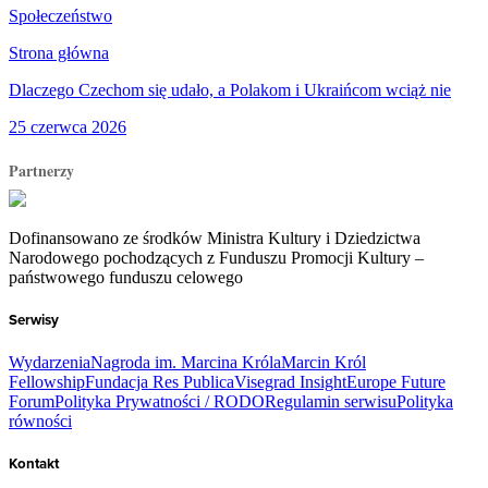
Społeczeństwo
Strona główna
Dlaczego Czechom się udało, a Polakom i Ukraińcom wciąż nie
25 czerwca 2026
Partnerzy
Dofinansowano ze środków Ministra Kultury i Dziedzictwa
Narodowego pochodzących z Funduszu Promocji Kultury –
państwowego funduszu celowego
Serwisy
Wydarzenia
Nagroda im. Marcina Króla
Marcin Król
Fellowship
Fundacja Res Publica
Visegrad Insight
Europe Future
Forum
Polityka Prywatności / RODO
Regulamin serwisu
Polityka
równości
Kontakt