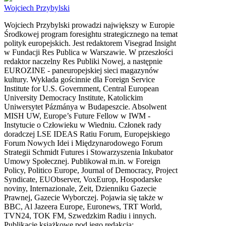
Wojciech Przybylski
Wojciech Przybylski prowadzi największy w Europie
Środkowej program foresightu strategicznego na temat
polityk europejskich. Jest redaktorem Visegrad Insight
w Fundacji Res Publica w Warszawie. W przeszłości
redaktor naczelny Res Publiki Nowej, a następnie
EUROZINE - paneuropejskiej sieci magazynów
kultury. Wykłada gościnnie dla Foreign Service
Institute for U.S. Government, Central European
University Democracy Institute, Katolickim
Uniwersytet Pázmánya w Budapeszcie. Absolwent
MISH UW, Europe’s Future Fellow w IWM -
Instytucie o Człowieku w Wiedniu. Członek rady
doradczej LSE IDEAS Ratiu Forum, Europejskiego
Forum Nowych Idei i Międzynarodowego Forum
Strategii Schmidt Futures i Stowarzyszenia Inkubator
Umowy Społecznej. Publikował m.in. w Foreign
Policy, Politico Europe, Journal of Democracy, Project
Syndicate, EUObserver, VoxEurop, Hospodarske
noviny, Internazionale, Zeit, Dzienniku Gazecie
Prawnej, Gazecie Wyborczej. Pojawia się także w
BBC, Al Jazeera Europe, Euronews, TRT World,
TVN24, TOK FM, Szwedzkim Radiu i innych.
Publikacje książkowe pod jego redakcją: