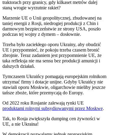
traktorach przy granicy, gdy kilkaset metrów dalej
staną wrogie wyrzutnie rakiet?
Marzenie UE o Unii geopolitycznej, zbudowanej na
taniej energii z Rosji, niedrogiej produkcji z Chin i
darmowym bezpieczeństwie ze strony USA, poszło
podczas tej wojny z dymem – dosłownie.
Trzeba było zaciekłego oporu Ukrainy, aby obudzić
UE i przypomnieć, że pokoju trzeba czasem bronić
zbrojnie. Teraz zadaniem jest przypomnienie UE, że
taka refleksja nie ma sensu bez produkcji amunicji i
dalszych działań.
Tymczasem Ukraińcy pomagają europejskim rolnikom
utrzymać firmy i dotacje unijne. Gdyby Ukraińcy nie
stawiali oporu Moskwie, oligarchowie mieliby jeszcze
tańsze zboże, które przemycają do Europy.
Od 2022 roku Rosjanie zalewają rynki UE
produktami rolnymi subsydiowanymi przez Moskwę
.
Tak, to Rosja zwiększyła dumping cen żywności w
UE, a nie Ukraina!
W demokracji pozwalamy jednak prorosyjskim