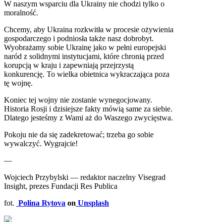
W naszym wsparciu dla Ukrainy nie chodzi tylko o
moralność.
Chcemy, aby Ukraina rozkwitła w procesie ożywienia
gospodarczego i podniosła także nasz dobrobyt.
Wyobrażamy sobie Ukrainę jako w pełni europejski
naród z solidnymi instytucjami, które chronią przed
korupcją w kraju i zapewniają przejrzystą
konkurencję. To wielka obietnica wykraczająca poza
tę wojnę.
Koniec tej wojny nie zostanie wynegocjowany.
Historia Rosji i dzisiejsze fakty mówią same za siebie.
Dlatego jesteśmy z Wami aż do Waszego zwycięstwa.
Pokoju nie da się zadekretować; trzeba go sobie
wywalczyć. Wygrajcie!
—
Wojciech Przybylski — redaktor naczelny Visegrad
Insight, prezes Fundacji Res Publica
fot.
Polina Rytova
on
Unsplash