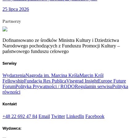
25 lipca 2026
Partnerzy
Dofinansowano ze środków Ministra Kultury i Dziedzictwa
Narodowego pochodzących z Funduszu Promocji Kultury –
państwowego funduszu celowego
Serwisy
Wydarzenia
Nagroda im. Marcina Króla
Marcin Król
Fellowship
Fundacja Res Publica
Visegrad Insight
Europe Future
Forum
Polityka Prywatności / RODO
Regulamin serwisu
Polityka
równości
Kontakt
+48 22 692 47 84
Email
Twitter
LinkedIn
Facebook
Wydawca: