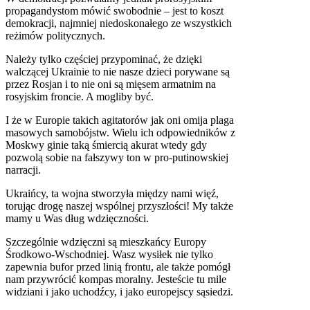
propagandystom mówić swobodnie – jest to koszt
demokracji, najmniej niedoskonałego ze wszystkich
reżimów politycznych.
Należy tylko częściej przypominać, że dzięki
walczącej Ukrainie to nie nasze dzieci porywane są
przez Rosjan i to nie oni są mięsem armatnim na
rosyjskim froncie. A mogliby być.
I że w Europie takich agitatorów jak oni omija plaga
masowych samobójstw. Wielu ich odpowiedników z
Moskwy ginie taką śmiercią akurat wtedy gdy
pozwolą sobie na fałszywy ton w pro-putinowskiej
narracji.
Ukraińcy, ta wojna stworzyła między nami więź,
torując drogę naszej wspólnej przyszłości! My także
mamy u Was dług wdzięczności.
Szczególnie wdzięczni są mieszkańcy Europy
Środkowo-Wschodniej. Wasz wysiłek nie tylko
zapewnia bufor przed linią frontu, ale także pomógł
nam przywrócić kompas moralny. Jesteście tu mile
widziani i jako uchodźcy, i jako europejscy sąsiedzi.