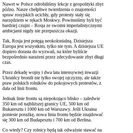
Nawet w Polsce odrobiliśmy lekcje z geopolityki zbyt
późno. Nasze chełpliwe twierdzenia o znajomości
spraw rosyjskich ucichły, gdy protesty stały się
narzędziem w rękach Moskwy. Powinniśmy byli być
bardziej czujni – Rosja ze swoimi imperialistycznymi
ambicjami nigdy nie przepuszcza okazji.
Tak, Rosja jest potęgą neokolonialną. Dzisiejsza
Europa jest wszystkim, tylko nie tym. A dzisiejsza UE
dopiero dorasta do wyzwań, na które byliście
bezpośrednio narażeni przez zdecydowanie zbyt długi
czas.
Przez dekadę wojny i dwa lata intensywnej inwazji
Ukraińcy bronili nie tylko swojej ojczyzny, ale także
praw polskich rolników do pokojowych protestów, z
dala od linii frontu.
Jednak linie frontu są niepokojąco blisko – zaledwie
350 km od najbliższej granicy UE, 500 km od
Bukaresztu i 1000 km od Warszawy. Jeśli Ukraina
poniesie porażkę, nowa linia frontu będzie znajdować
się 300 km od Budapesztu i 700 km od Berlina.
Co wtedy? Czy rolnicy będą tak odważnie stawać na