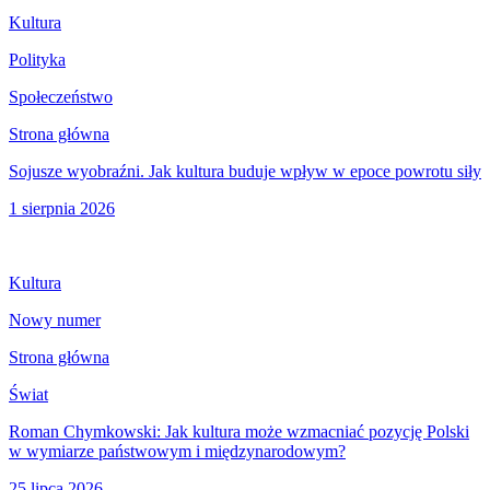
Kultura
Polityka
Społeczeństwo
Strona główna
Sojusze wyobraźni. Jak kultura buduje wpływ w epoce powrotu siły
1 sierpnia 2026
Kultura
Nowy numer
Strona główna
Świat
Roman Chymkowski: Jak kultura może wzmacniać pozycję Polski
w wymiarze państwowym i międzynarodowym?
25 lipca 2026