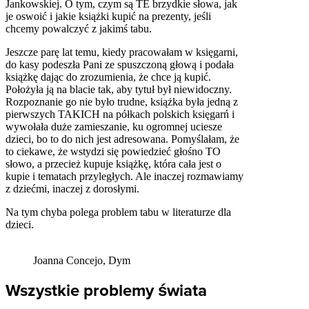
Jankowskiej. O tym, czym są TE brzydkie słowa, jak
je oswoić i jakie książki kupić na prezenty, jeśli
chcemy powalczyć z jakimś tabu.
Jeszcze parę lat temu, kiedy pracowałam w księgarni,
do kasy podeszła Pani ze spuszczoną głową i podała
książkę dając do zrozumienia, że chce ją kupić.
Położyła ją na blacie tak, aby tytuł był niewidoczny.
Rozpoznanie go nie było trudne, książka była jedną z
pierwszych TAKICH na półkach polskich księgarń i
wywołała duże zamieszanie, ku ogromnej uciesze
dzieci, bo to do nich jest adresowana. Pomyślałam, że
to ciekawe, że wstydzi się powiedzieć głośno TO
słowo, a przecież kupuje książkę, która cała jest o
kupie i tematach przyległych. Ale inaczej rozmawiamy
z dziećmi, inaczej z dorosłymi.
Na tym chyba polega problem tabu w literaturze dla
dzieci.
Joanna Concejo, Dym
Wszystkie problemy świata