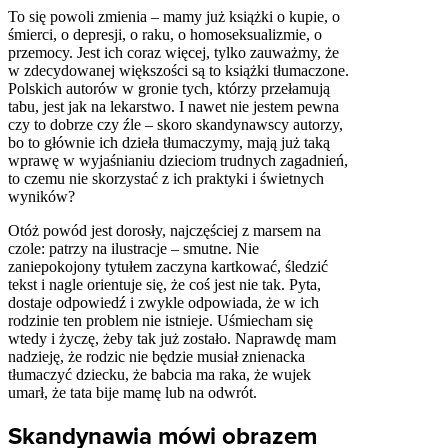
To się powoli zmienia – mamy już książki o kupie, o
śmierci, o depresji, o raku, o homoseksualizmie, o
przemocy. Jest ich coraz więcej, tylko zauważmy, że
w zdecydowanej większości są to książki tłumaczone.
Polskich autorów w gronie tych, którzy przełamują
tabu, jest jak na lekarstwo. I nawet nie jestem pewna
czy to dobrze czy źle – skoro skandynawscy autorzy,
bo to głównie ich dzieła tłumaczymy, mają już taką
wprawę w wyjaśnianiu dzieciom trudnych zagadnień,
to czemu nie skorzystać z ich praktyki i świetnych
wyników?
Otóż powód jest dorosły, najczęściej z marsem na
czole: patrzy na ilustracje – smutne. Nie
zaniepokojony tytułem zaczyna kartkować, śledzić
tekst i nagle orientuje się, że coś jest nie tak. Pyta,
dostaje odpowiedź i zwykle odpowiada, że w ich
rodzinie ten problem nie istnieje. Uśmiecham się
wtedy i życzę, żeby tak już zostało. Naprawdę mam
nadzieję, że rodzic nie będzie musiał znienacka
tłumaczyć dziecku, że babcia ma raka, że wujek
umarł, że tata bije mamę lub na odwrót.
Skandynawia mówi obrazem