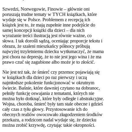
Szwedzi, Norwegowie, Finowie – głównie oni
poruszają trudne tematy w TYCH książkach, które
wydaje się w Polsce. Problemem z recepcją ich
książek jest to, że mają zupełnie inne podejście do
samej koncepcji książki dla dzieci – dla nich
wyrażanie treści ilustracją jest równie ważne, co
słowa. I tak dorośli sądzą, oceniając proporcje tekstu i
obrazu, że szaleni mieszkańcy północy próbują
najwyżej trzyletniemu dziecku wytłumaczyć, że mama
jest chora na depresję, że to nie jest jego wina i że ma
prawo czuć się zagubione albo może je to złościć.
Nie jest też tak, że śmierć czy przemoc pojawiają się
w książkach dla dzieci po raz pierwszy i uczą
najmłodsze pokolenie funkcjonować w okrutnym
świecie. Baśnie, które dawniej czytano na dobranoc,
pełniły funkcję oswajania z tematami, których nie
można było dotknąć, które były odległe i abstrakcyjne.
Wojna, choroba, śmierć były tam stale obecne i gdzieś
cały czas z tyłu głowy. Przystosowanie ich do
obecnych realiów owocowało złagodzeniem środków
przekazu, a rodzicom nadal wydaje się, że dziecku
można zrobić krzywdę, czytając takie okropności.