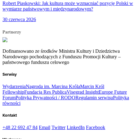
Robert Piaskowski: Jak kultura może wzmacniać pozycję Polski w
wymiarze państwowym i międzynarodowym?
30 czerwca 2026
Partnerzy
Dofinansowano ze środków Ministra Kultury i Dziedzictwa
Narodowego pochodzących z Funduszu Promocji Kultury –
państwowego funduszu celowego
Serwisy
Wydarzenia
Nagroda im. Marcina Króla
Marcin Król
Fellowship
Fundacja Res Publica
Visegrad Insight
Europe Future
Forum
Polityka Prywatności / RODO
Regulamin serwisu
Polityka
równości
Kontakt
+48 22 692 47 84
Email
Twitter
LinkedIn
Facebook