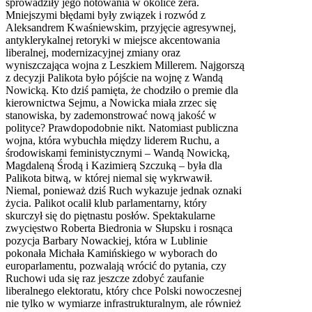
sprowadziły jego notowania w okolice zera.
Mniejszymi błędami były związek i rozwód z
Aleksandrem Kwaśniewskim, przyjęcie agresywnej,
antyklerykalnej retoryki w miejsce akcentowania
liberalnej, modernizacyjnej zmiany oraz
wyniszczająca wojna z Leszkiem Millerem. Najgorszą
z decyzji Palikota było pójście na wojnę z Wandą
Nowicką. Kto dziś pamięta, że chodziło o premie dla
kierownictwa Sejmu, a Nowicka miała zrzec się
stanowiska, by zademonstrować nową jakość w
polityce? Prawdopodobnie nikt. Natomiast publiczna
wojna, która wybuchła między liderem Ruchu, a
środowiskami feministycznymi – Wandą Nowicką,
Magdaleną Środą i Kazimierą Szczuką – była dla
Palikota bitwą, w której niemal się wykrwawił.
Niemal, ponieważ dziś Ruch wykazuje jednak oznaki
życia. Palikot ocalił klub parlamentarny, który
skurczył się do piętnastu posłów. Spektakularne
zwycięstwo Roberta Biedronia w Słupsku i rosnąca
pozycja Barbary Nowackiej, która w Lublinie
pokonała Michała Kamińskiego w wyborach do
europarlamentu, pozwalają wrócić do pytania, czy
Ruchowi uda się raz jeszcze zdobyć zaufanie
liberalnego elektoratu, który chce Polski nowoczesnej
nie tylko w wymiarze infrastrukturalnym, ale również