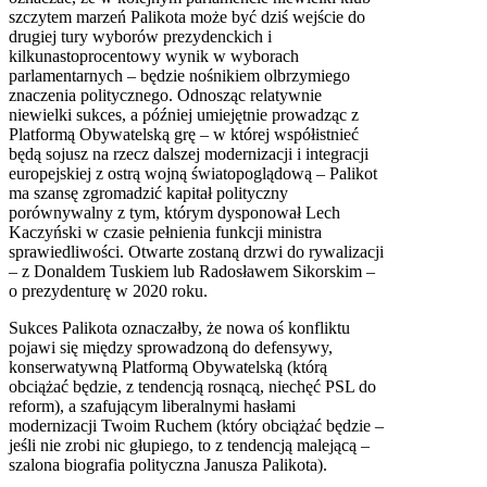
szczytem marzeń Palikota może być dziś wejście do
drugiej tury wyborów prezydenckich i
kilkunastoprocentowy wynik w wyborach
parlamentarnych – będzie nośnikiem olbrzymiego
znaczenia politycznego. Odnosząc relatywnie
niewielki sukces, a później umiejętnie prowadząc z
Platformą Obywatelską grę – w której współistnieć
będą sojusz na rzecz dalszej modernizacji i integracji
europejskiej z ostrą wojną światopoglądową – Palikot
ma szansę zgromadzić kapitał polityczny
porównywalny z tym, którym dysponował Lech
Kaczyński w czasie pełnienia funkcji ministra
sprawiedliwości. Otwarte zostaną drzwi do rywalizacji
– z Donaldem Tuskiem lub Radosławem Sikorskim –
o prezydenturę w 2020 roku.
Sukces Palikota oznaczałby, że nowa oś konfliktu
pojawi się między sprowadzoną do defensywy,
konserwatywną Platformą Obywatelską (którą
obciążać będzie, z tendencją rosnącą, niechęć PSL do
reform), a szafującym liberalnymi hasłami
modernizacji Twoim Ruchem (który obciążać będzie –
jeśli nie zrobi nic głupiego, to z tendencją malejącą –
szalona biografia polityczna Janusza Palikota).