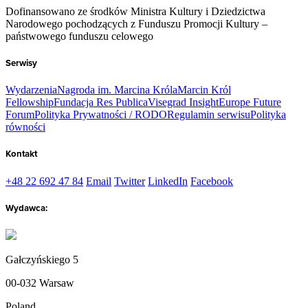
Dofinansowano ze środków Ministra Kultury i Dziedzictwa
Narodowego pochodzących z Funduszu Promocji Kultury –
państwowego funduszu celowego
Serwisy
Wydarzenia
Nagroda im. Marcina Króla
Marcin Król
Fellowship
Fundacja Res Publica
Visegrad Insight
Europe Future
Forum
Polityka Prywatności / RODO
Regulamin serwisu
Polityka
równości
Kontakt
+48 22 692 47 84
Email
Twitter
LinkedIn
Facebook
Wydawca:
Gałczyńskiego 5
00-032 Warsaw
Poland