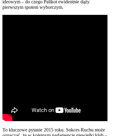
ideowym – do czego Palikot ewidentnie dąży
pierwszym spotem wyborczym.
To kluczowe pytanie 2015 roku. Sukces Ruchu może
oznaczać, że w kolejnym parlamencie niewielki klub –