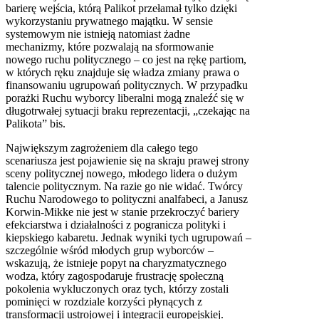
barierę wejścia, którą Palikot przełamał tylko dzięki
wykorzystaniu prywatnego majątku. W sensie
systemowym nie istnieją natomiast żadne
mechanizmy, które pozwalają na sformowanie
nowego ruchu politycznego – co jest na rękę partiom,
w których ręku znajduje się władza zmiany prawa o
finansowaniu ugrupowań politycznych. W przypadku
porażki Ruchu wyborcy liberalni mogą znaleźć się w
długotrwałej sytuacji braku reprezentacji, „czekając na
Palikota” bis.
Największym zagrożeniem dla całego tego
scenariusza jest pojawienie się na skraju prawej strony
sceny politycznej nowego, młodego lidera o dużym
talencie politycznym. Na razie go nie widać. Twórcy
Ruchu Narodowego to polityczni analfabeci, a Janusz
Korwin-Mikke nie jest w stanie przekroczyć bariery
efekciarstwa i działalności z pogranicza polityki i
kiepskiego kabaretu. Jednak wyniki tych ugrupowań –
szczególnie wśród młodych grup wyborców –
wskazują, że istnieje popyt na charyzmatycznego
wodza, który zagospodaruje frustrację społeczną
pokolenia wykluczonych oraz tych, którzy zostali
pominięci w rozdziale korzyści płynących z
transformacji ustrojowej i integracji europejskiej.