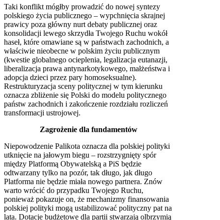
Taki konflikt mógłby prowadzić do nowej syntezy
polskiego życia publicznego – wypchnięcia skrajnej
prawicy poza główny nurt debaty publicznej oraz
konsolidacji lewego skrzydła Twojego Ruchu wokół
haseł, które omawiane są w państwach zachodnich, a
właściwie nieobecne w polskim życiu publicznym
(kwestie globalnego ocieplenia, legalizacja eutanazji,
liberalizacja prawa antynarkotykowego, małżeństwa i
adopcja dzieci przez pary homoseksualne).
Restrukturyzacja sceny politycznej w tym kierunku
oznacza zbliżenie się Polski do modelu politycznego
państw zachodnich i zakończenie rozdziału rozliczeń
transformacji ustrojowej.
Zagrożenie dla fundamentów
Niepowodzenie Palikota oznacza dla polskiej polityki
utknięcie na jałowym biegu – rozstrzygnięty spór
między Platformą Obywatelską a PiS będzie
odtwarzany tylko na pozór, tak długo, jak długo
Platforma nie będzie miała nowego partnera. Znów
warto wrócić do przypadku Twojego Ruchu,
ponieważ pokazuje on, że mechanizmy finansowania
polskiej polityki mogą ustabilizować polityczny pat na
lata. Dotacje budżetowe dla partii stwarzają olbrzymią