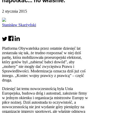
napotkać… no właśnie.
2 stycznia 2015
Stanisław Skarżyński
Platforma Obywatelska przez ostatnie dziesięć lat
zestarzała się tak, że trudno rozpoznać w niej dziś
partię, która mobilizowała proeuropejski elektorat,
który gotów był „zabierać babci dowód”, aby
„mohery” nie mogły dać zwycięstwa Prawu i
Sprawiedliwości. Modernizacja oznacza dziś już coś
innego. „Koniec wojny prawicy z prawicą” – część
druga.
Dziesięć lat temu nowoczesnością była Unia
Europejska, budowa dróg i autostrad, założenie firmy
w jednym okienku i organizacja mistrzostw Europy w
piłce nożnej. Dziś autostrada to oczywistość, a
nowoczesnością nie jest wydanie góry pieniędzy na
organizację imprezy sportowej, ale właśnie odmowa