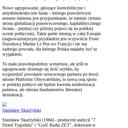
Nowe ugrupowanie, głoszące ksenofobiczne i
antydemokratyczne hasła – którego prawdziwym
sensem istnienia jest przypominanie, że istnieje ciemna
strona globalizacji ponowoczesnego, kapitalistycznego
świata – prędzej czy później pojawi się na polskiej
scenie politycznej. Takie partie istnieją w całej Europie
(najpoważniejszym przykładem jest oczywiście Front
Narodowy Marine Le Pen we Francji) i nie ma
żadnego powodu, dla którego Polska miałaby być tu
wyjątkiem.
To mało prawdopodobny scenariusz, ale jeśli to
ugrupowanie sformuje się dość szybko, by
wyprzedzić powstanie sensownego partnera po lewej
stronie Platformy Obywatelskiej, to nową osią sporu
w polskiej polityce nie będzie kwestia modernizacji
państwa, ale obrona fundamentów liberalnej
demokracji.
Stanisław Skarżyński
Stanisław Skarżyński (1984) - producent audycji "7
Dzień Tygodnia" i "Gość Radia ZET", doktorant w