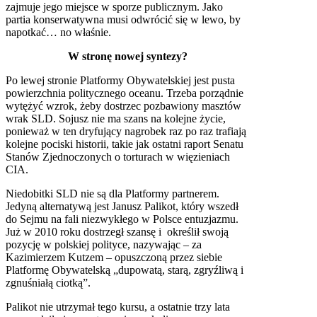
zajmuje jego miejsce w sporze publicznym. Jako
partia konserwatywna musi odwrócić się w lewo, by
napotkać… no właśnie.
W stronę nowej syntezy?
Po lewej stronie Platformy Obywatelskiej jest pusta
powierzchnia politycznego oceanu. Trzeba porządnie
wytężyć wzrok, żeby dostrzec pozbawiony masztów
wrak SLD. Sojusz nie ma szans na kolejne życie,
ponieważ w ten dryfujący nagrobek raz po raz trafiają
kolejne pociski historii, takie jak ostatni raport Senatu
Stanów Zjednoczonych o torturach w więzieniach
CIA.
Niedobitki SLD nie są dla Platformy partnerem.
Jedyną alternatywą jest Janusz Palikot, który wszedł
do Sejmu na fali niezwykłego w Polsce entuzjazmu.
Już w 2010 roku dostrzegł szansę i określił swoją
pozycję w polskiej polityce, nazywając – za
Kazimierzem Kutzem – opuszczoną przez siebie
Platformę Obywatelską „dupowatą, starą, zgryźliwą i
zgnuśniałą ciotką”.
Palikot nie utrzymał tego kursu, a ostatnie trzy lata