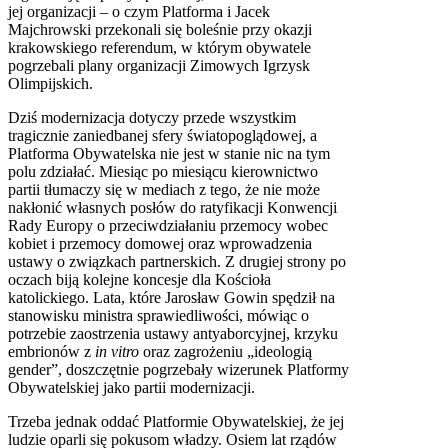
jej organizacji – o czym Platforma i Jacek
Majchrowski przekonali się boleśnie przy okazji
krakowskiego referendum, w którym obywatele
pogrzebali plany organizacji Zimowych Igrzysk
Olimpijskich.
Dziś modernizacja dotyczy przede wszystkim
tragicznie zaniedbanej sfery światopoglądowej, a
Platforma Obywatelska nie jest w stanie nic na tym
polu zdziałać. Miesiąc po miesiącu kierownictwo
partii tłumaczy się w mediach z tego, że nie może
nakłonić własnych posłów do ratyfikacji Konwencji
Rady Europy o przeciwdziałaniu przemocy wobec
kobiet i przemocy domowej oraz wprowadzenia
ustawy o związkach partnerskich. Z drugiej strony po
oczach biją kolejne koncesje dla Kościoła
katolickiego. Lata, które Jarosław Gowin spędził na
stanowisku ministra sprawiedliwości, mówiąc o
potrzebie zaostrzenia ustawy antyaborcyjnej, krzyku
embrionów z
in vitro
oraz zagrożeniu „ideologią
gender”, doszczętnie pogrzebały wizerunek Platformy
Obywatelskiej jako partii modernizacji.
Trzeba jednak oddać Platformie Obywatelskiej, że jej
ludzie oparli się pokusom władzy. Osiem lat rządów