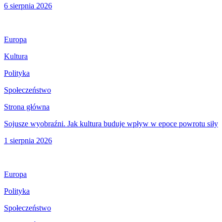
6 sierpnia 2026
Europa
Kultura
Polityka
Społeczeństwo
Strona główna
Sojusze wyobraźni. Jak kultura buduje wpływ w epoce powrotu siły
1 sierpnia 2026
Europa
Polityka
Społeczeństwo