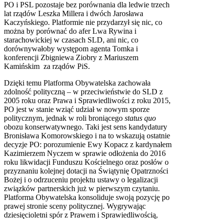
PO i PSL pozostaje bez porównania dla ledwie trzech
lat rządów Leszka Millera i dwóch Jarosława
Kaczyńskiego. Platformie nie przydarzył się nic, co
można by porównać do afer Lwa Rywina i
starachowickiej w czasach SLD, ani nic, co
dorównywałoby występom agenta Tomka i
konferencji Zbigniewa Ziobry z Mariuszem
Kamińskim za rządów PiS.
Dzięki temu Platforma Obywatelska zachowała
zdolność polityczną – w przeciwieństwie do SLD z
2005 roku oraz Prawa i Sprawiedliwości z roku 2015,
PO jest w stanie wziąć udział w nowym sporze
politycznym, jednak w roli broniącego
status quo
obozu konserwatywnego. Taki jest sens kandydatury
Bronisława Komorowskiego i na to wskazują ostatnie
decyzje PO: porozumienie Ewy Kopacz z kardynałem
Kazimierzem Nyczem w sprawie odłożenia do 2016
roku likwidacji Funduszu Kościelnego oraz posłów o
przyznaniu kolejnej dotacji na Świątynię Opatrzności
Bożej i o odrzuceniu projektu ustawy o legalizacji
związków partnerskich już w pierwszym czytaniu.
Platforma Obywatelska konsoliduje swoją pozycję po
prawej stronie sceny politycznej. Wygrywając
dziesięcioletni spór z Prawem i Sprawiedliwością,