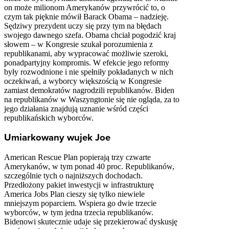
on może milionom Amerykanów przywrócić to, o
czym tak pięknie mówił Barack Obama – nadzieję.
Sędziwy prezydent uczy się przy tym na błędach
swojego dawnego szefa. Obama chciał pogodzić kraj
słowem – w Kongresie szukał porozumienia z
republikanami, aby wypracować możliwie szeroki,
ponadpartyjny kompromis. W efekcie jego reformy
były rozwodnione i nie spełniły pokładanych w nich
oczekiwań, a wyborcy większością w Kongresie
zamiast demokratów nagrodzili republikanów. Biden
na republikanów w Waszyngtonie się nie ogląda, za to
jego działania znajdują uznanie wśród części
republikańskich wyborców.
Umiarkowany wujek Joe
American Rescue Plan popierają trzy czwarte
Amerykanów, w tym ponad 40 proc. Republikanów,
szczególnie tych o najniższych dochodach.
Przedłożony pakiet inwestycji w infrastrukturę
America Jobs Plan cieszy się tylko niewiele
mniejszym poparciem. Wspiera go dwie trzecie
wyborców, w tym jedna trzecia republikanów.
Bidenowi skutecznie udaje się przekierować dyskusję