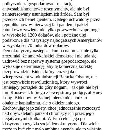
politycznie zagospodarować frustrację i
antyestablishmentowe resentymenty, ale nie był
zainteresowany usunięciem ich źródeł. Sam był
przecież ich beneficjentem. Dlatego uchwalony przez
republikanów w pierwszej fali pandemii pakiet
ratunkowy zawierał nie tylko powszechne zapomogi
w wysokości 1200 dolarów, ale i potężne ulgi
podatkowe dla 43 tysięcy najbogatszych Amerykanów
w wysokości 70 miliardów dolarów.
Demokratyczny następca Trumpa natomiast nie tylko
zrozumiał, że amerykańskiej demokracji nie uda się
uzdrowić bez naprawy systemu gospodarczego, ale
wykazuje determinację, aby tę konieczną korektę
przeprowadzić. Biden, który służył jako
wiceprezydent w administracji Baracka Obamy, nie
jest oczywiście rewolucjonistą, który wywróci
istniejący porządek do góry nogami – tak jak nie był
nim Roosevelt, którego z lewej strony podgryzał Huey
Long. Bidenowi w żadnej mierze nie chodzi o
obalenie kapitalizmu, ale o okiełznanie go.
Zachowując jego zalety, chce jednocześnie roztoczyć
nad obywatelami parasol chroniący ich przez jego
negatywnymi skutkami. W tym celu sięga po
klasyczne narzędzia socjaldemokratyczne. Dla wielu
może to być zbyt mało ambitna agenda, ale to właśnie