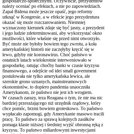
gospodarczo-społecznymi. Oczywiście, prezydentów
należy oceniać po efektach, a nie po zapowiedziach.
Zapał Bidena może jeszcze opaść, jego reformy
utknąć w Kongresie, a w efekcie jego prezydentura
okazać się może rozczarowaniem. Niemniej
wyznaczony kierunek zdaje się być jasny, a prezydent
i jego ludzie zdeterminowani, aby wykorzystać okno
możliwości, które właśnie się przed nimi otworzyło.
Być może nie byłoby bowiem tego zwrotu, a koła
amerykańskiej historii nie zaczęłyby kręcić się w
lewo, gdyby nie koronawirus. Choć państwo w
ostatnich latach wielokrotnie interweniowało w
gospodarkę, ratując choćby banki w czasie kryzysu
finansowego, a odejście od idei small government
postulowała nie tylko amerykańska lewica, ale
szerokie grono uznanych, mainstreamowych
ekonomistów, to dopiero pandemia unaoczniła
Amerykanom, że państwo nie jest ich wrogiem.
W czasach zarazy, teza Reagana o tym, że nie ma nic
bardziej przerażającego niż urzędnik rządowy, który
chce pomóc, brzmi bowiem groteskowo. To państwo
wypłacało zapomogi, gdy Amerykanie masowo tracili
pracę. To państwo za sprawą kolejnych zasiłków
pomaga klasie niższej i średniej wyjść obronną ręką z
kryzysu. To państwo miliardowymi inwestycjami