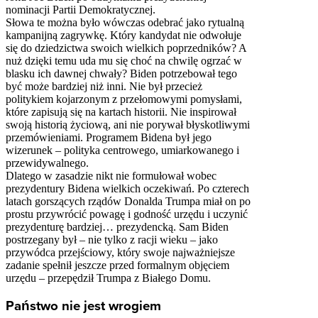
nominacji Partii Demokratycznej.
Słowa te można było wówczas odebrać jako rytualną
kampanijną zagrywkę. Który kandydat nie odwołuje
się do dziedzictwa swoich wielkich poprzedników? A
nuż dzięki temu uda mu się choć na chwilę ogrzać w
blasku ich dawnej chwały? Biden potrzebował tego
być może bardziej niż inni. Nie był przecież
politykiem kojarzonym z przełomowymi pomysłami,
które zapisują się na kartach historii. Nie inspirował
swoją historią życiową, ani nie porywał błyskotliwymi
przemówieniami. Programem Bidena był jego
wizerunek – polityka centrowego, umiarkowanego i
przewidywalnego.
Dlatego w zasadzie nikt nie formułował wobec
prezydentury Bidena wielkich oczekiwań. Po czterech
latach gorszących rządów Donalda Trumpa miał on po
prostu przywrócić powagę i godność urzędu i uczynić
prezydenturę bardziej… prezydencką. Sam Biden
postrzegany był – nie tylko z racji wieku – jako
przywódca przejściowy, który swoje najważniejsze
zadanie spełnił jeszcze przed formalnym objęciem
urzędu – przepędził Trumpa z Białego Domu.
Państwo nie jest wrogiem