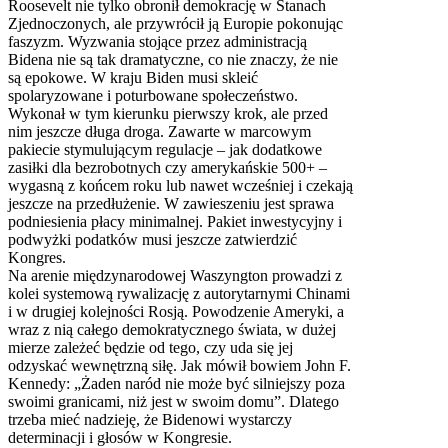
Roosevelt nie tylko obronił demokrację w Stanach
Zjednoczonych, ale przywrócił ją Europie pokonując
faszyzm. Wyzwania stojące przez administracją
Bidena nie są tak dramatyczne, co nie znaczy, że nie
są epokowe. W kraju Biden musi skleić
spolaryzowane i poturbowane społeczeństwo.
Wykonał w tym kierunku pierwszy krok, ale przed
nim jeszcze długa droga. Zawarte w marcowym
pakiecie stymulującym regulacje – jak dodatkowe
zasiłki dla bezrobotnych czy amerykańskie 500+ –
wygasną z końcem roku lub nawet wcześniej i czekają
jeszcze na przedłużenie. W zawieszeniu jest sprawa
podniesienia płacy minimalnej. Pakiet inwestycyjny i
podwyżki podatków musi jeszcze zatwierdzić
Kongres.
Na arenie międzynarodowej Waszyngton prowadzi z
kolei systemową rywalizację z autorytarnymi Chinami
i w drugiej kolejności Rosją. Powodzenie Ameryki, a
wraz z nią całego demokratycznego świata, w dużej
mierze zależeć będzie od tego, czy uda się jej
odzyskać wewnętrzną siłę. Jak mówił bowiem John F.
Kennedy: „Żaden naród nie może być silniejszy poza
swoimi granicami, niż jest w swoim domu”. Dlatego
trzeba mieć nadzieję, że Bidenowi wystarczy
determinacji i głosów w Kongresie.