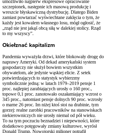
umożliwiło najpierw ekspresowe opracowanie
szczepionek, następnie ich masową produkcję i
wreszcie błyskawiczną dystrybucję. Dlatego Biden
zamiast powtarzać wyświechtane zaklęcia o tym, że
każdy jest kowalem własnego losu, mógł ogłosić, że
„rząd nie jest jakąś obcą siłą w dalekiej stolicy. Rząd
to my wszyscy”.
Okiełznać kapitalizm
Pandemia wyważyła drzwi, które blokowały drogę do
naprawy Ameryki. Od dekad amerykański system
gospodarczy nie służył bowiem wszystkim
obywatelom, ale jedynie wąskiej elicie. Z setek
potwierdzających to statystyk wybierzmy
symbolicznie jedną: w latach 1979–2019 pensje 1
proc. najlepiej zarabiających urosły o 160 proc.,
topowe 0,1 proc. zanotowało oszałamiający wzrost o
345 proc., natomiast pensje dolnych 90 proc. wzrosły
o marne 26 proc. Im niżej ktoś stoi na drabinie, tym
gorzej: realne zarobki pracowników na stanowiskach
niekierowniczych nie urosły niemal od pół wieku.
To na tym poczuciu beznadziei i niepewności, które
dodatkowo potęgowały zmiany kulturowe, wyrósł
Donald Trump. Nowojorski milioner potrafił