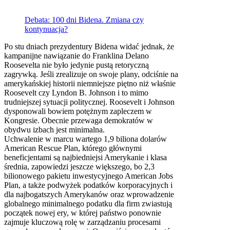
Debata: 100 dni Bidena. Zmiana czy
kontynuacja?
Po stu dniach prezydentury Bidena widać jednak, że
kampanijne nawiązanie do Franklina Delano
Roosevelta nie było jedynie pustą retoryczną
zagrywką. Jeśli zrealizuje on swoje plany, odciśnie na
amerykańskiej historii niemniejsze piętno niż właśnie
Roosevelt czy Lyndon B. Johnson i to mimo
trudniejszej sytuacji politycznej. Roosevelt i Johnson
dysponowali bowiem potężnym zapleczem w
Kongresie. Obecnie przewaga demokratów w
obydwu izbach jest minimalna.
Uchwalenie w marcu wartego 1,9 biliona dolarów
American Rescue Plan, którego głównymi
beneficjentami są najbiedniejsi Amerykanie i klasa
średnia, zapowiedzi jeszcze większego, bo 2,3
bilionowego pakietu inwestycyjnego American Jobs
Plan, a także podwyżek podatków korporacyjnych i
dla najbogatszych Amerykanów oraz wprowadzenie
globalnego minimalnego podatku dla firm zwiastują
początek nowej ery, w której państwo ponownie
zajmuje kluczową rolę w zarządzaniu procesami