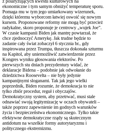
z polaryzujących kwestii kulturowych na
ekonomiczne i tym samym obniżyć temperaturę sporu.
Pomaga mu w tym jego umiarkowany wizerunek,
dzięki któremu wyborcom łatwiej oswoić się nowym
kursem. Proponowane reformy nie mogą być przecież
radykalne, skoro proponuje je centrowy „wujek Joe”.
W czasie kampanii Biden jak mantrę powtarzał, że
chce zjednoczyć Amerykę. Jak trudne będzie to
zadanie cały świat zobaczył 6 stycznia br., gdy
inspirowana przez Trumpa, tłuszcza dokonała szturmu
na Kapitol, aby uniemożliwić zatwierdzenie przez
Kongres wyniku głosowania elektorów. Po
pierwszych stu dniach prezydentury widać, że
deklaracje Bidena – podobnie jak odwołanie do
dziedzictwa Roosevelta – nie były jedynie
kampanijnymi sloganami. Tak jak jego wielki
poprzednik, Biden rozumie, że demokracja to nie
tylko zbiór procedur, reguł i obyczajów.
Demokratyczny system, aby przetrwać, musi stale
odnawiać swoją legitymizację w oczach obywateli –
także poprzez zapewnienie im godnych warunków
życia i bezpieczeństwa ekonomicznego. Tylko takie
efektywne demokratyczne rządy są skutecznym
antidotum na wszelkie formy autorytaryzmu i
politycznego ekstremizmu.