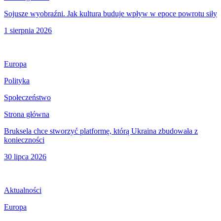
Sojusze wyobraźni. Jak kultura buduje wpływ w epoce powrotu siły
1 sierpnia 2026
Europa
Polityka
Społeczeństwo
Strona główna
Bruksela chce stworzyć platformę, którą Ukraina zbudowała z
konieczności
30 lipca 2026
Aktualności
Europa