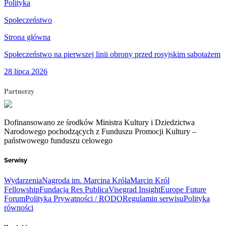
Polityka
Społeczeństwo
Strona główna
Społeczeństwo na pierwszej linii obrony przed rosyjskim sabotażem
28 lipca 2026
Partnerzy
Dofinansowano ze środków Ministra Kultury i Dziedzictwa
Narodowego pochodzących z Funduszu Promocji Kultury –
państwowego funduszu celowego
Serwisy
Wydarzenia
Nagroda im. Marcina Króla
Marcin Król
Fellowship
Fundacja Res Publica
Visegrad Insight
Europe Future
Forum
Polityka Prywatności / RODO
Regulamin serwisu
Polityka
równości