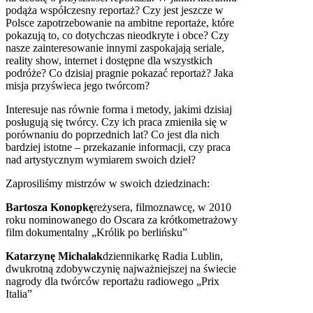
podąża współczesny reportaż? Czy jest jeszcze w
Polsce zapotrzebowanie na ambitne reportaże, które
pokazują to, co dotychczas nieodkryte i obce? Czy
nasze zainteresowanie innymi zaspokajają seriale,
reality show, internet i dostępne dla wszystkich
podróże? Co dzisiaj pragnie pokazać reportaż? Jaka
misja przyświeca jego twórcom?
Interesuje nas równie forma i metody, jakimi dzisiaj
posługują się twórcy. Czy ich praca zmieniła się w
porównaniu do poprzednich lat? Co jest dla nich
bardziej istotne – przekazanie informacji, czy praca
nad artystycznym wymiarem swoich dzieł?
Zaprosiliśmy mistrzów w swoich dziedzinach:
Bartosza Konopkę
reżysera, filmoznawcę, w 2010
roku nominowanego do Oscara za krótkometrażowy
film dokumentalny „Królik po berlińsku”
Katarzynę Michalak
dziennikarkę Radia Lublin,
dwukrotną zdobywczynię najważniejszej na świecie
nagrody dla twórców reportażu radiowego „Prix
Italia”