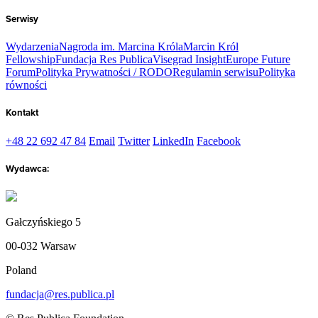
Serwisy
Wydarzenia
Nagroda im. Marcina Króla
Marcin Król
Fellowship
Fundacja Res Publica
Visegrad Insight
Europe Future
Forum
Polityka Prywatności / RODO
Regulamin serwisu
Polityka
równości
Kontakt
+48 22 692 47 84
Email
Twitter
LinkedIn
Facebook
Wydawca:
Gałczyńskiego 5
00-032 Warsaw
Poland
fundacja@res.publica.pl