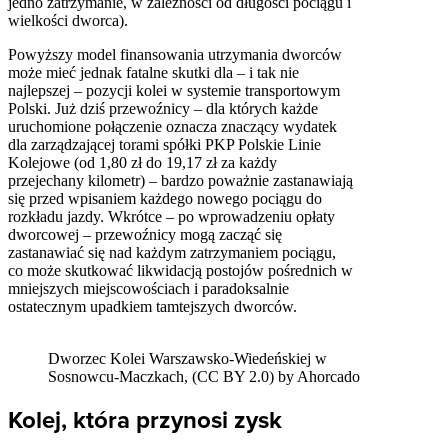
jedno zatrzymanie, w zależności od długości pociągu i
wielkości dworca).
Powyższy model finansowania utrzymania dworców
może mieć jednak fatalne skutki dla – i tak nie
najlepszej – pozycji kolei w systemie transportowym
Polski. Już dziś przewoźnicy – dla których każde
uruchomione połączenie oznacza znaczący wydatek
dla zarządzającej torami spółki PKP Polskie Linie
Kolejowe (od 1,80 zł do 19,17 zł za każdy
przejechany kilometr) – bardzo poważnie zastanawiają
się przed wpisaniem każdego nowego pociągu do
rozkładu jazdy. Wkrótce – po wprowadzeniu opłaty
dworcowej – przewoźnicy mogą zacząć się
zastanawiać się nad każdym zatrzymaniem pociągu,
co może skutkować likwidacją postojów pośrednich w
mniejszych miejscowościach i paradoksalnie
ostatecznym upadkiem tamtejszych dworców.
Dworzec Kolei Warszawsko-Wiedeńskiej w
Sosnowcu-Maczkach, (CC BY 2.0) by Ahorcado
Kolej, która przynosi zysk