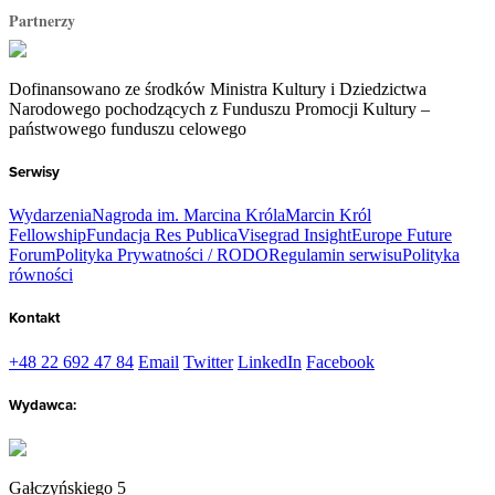
Partnerzy
Dofinansowano ze środków Ministra Kultury i Dziedzictwa
Narodowego pochodzących z Funduszu Promocji Kultury –
państwowego funduszu celowego
Serwisy
Wydarzenia
Nagroda im. Marcina Króla
Marcin Król
Fellowship
Fundacja Res Publica
Visegrad Insight
Europe Future
Forum
Polityka Prywatności / RODO
Regulamin serwisu
Polityka
równości
Kontakt
+48 22 692 47 84
Email
Twitter
LinkedIn
Facebook
Wydawca:
Gałczyńskiego 5