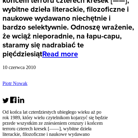
końcem terroru czterech kresek [——],
wybitne dzieła literackie, filozoficzne i
naukowe wydawano niechętnie i
bardzo selektywnie. Odnoszę wrażenie,
że wciąż nieporadnie, na łapu-capu,
staramy się nadrabiać te
pięćdziesiąt
Read more
10 czerwca 2010
Piotr Nowak
Od końca lat czterdziestych ubiegłego wieku aż po
rok 1989, który wielu czytelnikom kojarzyć się będzie
przede wszystkim ze zniesieniem cenzury i końcem
terroru czterech kresek [——], wybitne dzieła
literackie, filozoficzne i naukowe wydawano