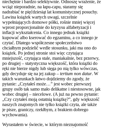
niechętnie i bardzo selektywnie. Odnoszę wrażenie, że
wciąż nieporadnie, na łapu-capu, staramy się
nadrabiać te pięćdziesiąt lat komunistycznej posuchy.
Lawina książek wartych uwagi, szczelnie
wypełniających domowe półki, rośnie mniej więcej
wprost proporcjonalnie do kryzysu alfabetyzacji i
inflacji wykształcenia. Co innego jednak książki
kupować albo kserować do egzaminu, a co innego je
czytać. Dlatego współczesne społeczeństwo
chciałbym podzielić wedle stosunku, jaki ma ono do
książek. Po jednej stronie stoi więc czytająca
mniejszość, czytająca stale, maniakalnie, bez przerwy,
po drugiej – statystyczna większość, która książki do
ręki nie bierze nigdy lub sięga po nią tylko wówczas,
gdy decyduje się na jej zakup –
tertium non datur
. W
takich warunkach łatwo dojdziemy do zgody, że
pytanie: „Czytałeś może…” jest wobec pierwszej
grupy osób tak samo mało delikatne i niestosowne, jak
wobec drugiej – niecelowe. (A już na pewno pytanie:
„Czy czytałeś moją ostatnią książkę?”, gdy większość
naszych znajomych nie tylko książki czyta, ale także
je pisze, graniczy, rzekłbym, z brakiem dobrego
wychowania).
Wyrastałem w świecie, w którym nieznajomość