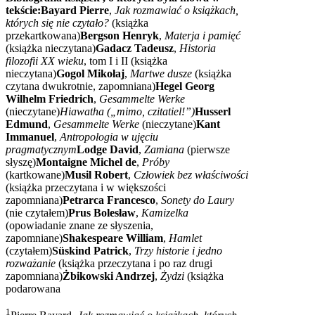
tekście:
Bayard Pierre
,
Jak rozmawiać o książkach,
których się nie czytało?
(książka
przekartkowana)
Bergson Henryk
,
Materja i pamięć
(książka nieczytana)
Gadacz Tadeusz
,
Historia
filozofii XX wieku
, tom I i II (książka
nieczytana)
Gogol Mikołaj
,
Martwe dusze
(książka
czytana dwukrotnie, zapomniana)
Hegel Georg
Wilhelm Friedrich
,
Gesammelte Werke
(nieczytane)
Hiawatha („mimo, czitatiel!”)
Husserl
Edmund
,
Gesammelte Werke
(nieczytane)
Kant
Immanuel
,
Antropologia w ujęciu
pragmatycznym
Lodge David
,
Zamiana
(pierwsze
słyszę)
Montaigne Michel de
,
Próby
(kartkowane)
Musil Robert
,
Człowiek bez właściwości
(książka przeczytana i w większości
zapomniana)
Petrarca Francesco
,
Sonety do Laury
(nie czytałem)
Prus Bolesław
,
Kamizelka
(opowiadanie znane ze słyszenia,
zapomniane)
Shakespeare William
,
Hamlet
(czytałem)
Süskind Patrick
,
Trzy historie i jedno
rozważanie
(książka przeczytana i po raz drugi
zapomniana)
Żbikowski Andrzej
,
Żydzi
(książka
podarowana
1