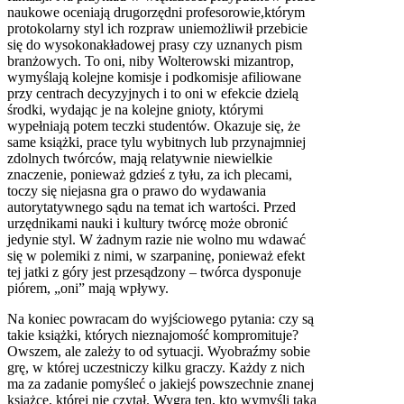
naukowe oceniają drugorzędni profesorowie,którym
protokolarny styl ich rozpraw uniemożliwił przebicie
się do wysokonakładowej prasy czy uznanych pism
branżowych. To oni, niby Wolterowski mizantrop,
wymyślają kolejne komisje i podkomisje afiliowane
przy centrach decyzyjnych i to oni w efekcie dzielą
środki, wydając je na kolejne gnioty, którymi
wypełniają potem teczki studentów. Okazuje się, że
same książki, prace tylu wybitnych lub przynajmniej
zdolnych twórców, mają relatywnie niewielkie
znaczenie, ponieważ gdzieś z tyłu, za ich plecami,
toczy się niejasna gra o prawo do wydawania
autorytatywnego sądu na temat ich wartości. Przed
urzędnikami nauki i kultury twórcę może obronić
jedynie styl. W żadnym razie nie wolno mu wdawać
się w polemiki z nimi, w szarpaninę, ponieważ efekt
tej jatki z góry jest przesądzony – twórca dysponuje
piórem, „oni” mają wpływy.
Na koniec powracam do wyjściowego pytania: czy są
takie książki, których nieznajomość kompromituje?
Owszem, ale zależy to od sytuacji. Wyobraźmy sobie
grę, w której uczestniczy kilku graczy. Każdy z nich
ma za zadanie pomyśleć o jakiejś powszechnie znanej
książce, której nie czytał. Wygra ten, kto wymyśli taką