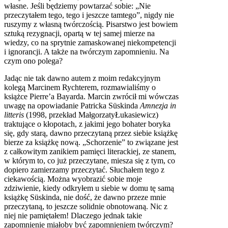
własne. Jeśli będziemy powtarzać sobie: „Nie
przeczytałem tego, tego i jeszcze tamtego”, nigdy nie
ruszymy z własną twórczością. Pisarstwo jest bowiem
sztuką rezygnacji, opartą w tej samej mierze na
wiedzy, co na sprytnie zamaskowanej niekompetencji
i ignorancji. A także na twórczym zapomnieniu. Na
czym ono polega?
Jadąc nie tak dawno autem z moim redakcyjnym
kolegą Marcinem Rychterem, rozmawialiśmy o
książce Pierre’a Bayarda. Marcin zwrócił mi wówczas
uwagę na opowiadanie Patricka Süskinda
Amnezja in
litteris
(1998, przekład MałgorzatyŁukasiewicz)
traktujące o kłopotach, z jakimi jego bohater boryka
się, gdy starą, dawno przeczytaną przez siebie książkę
bierze za książkę nową. „Schorzenie” to związane jest
z całkowitym zanikiem pamięci literackiej, ze stanem,
w którym to, co już przeczytane, miesza się z tym, co
dopiero zamierzamy przeczytać. Słuchałem tego z
ciekawością. Można wyobrazić sobie moje
zdziwienie, kiedy odkryłem u siebie w domu tę samą
książkę Süskinda, nie dość, że dawno przeze mnie
przeczytaną, to jeszcze solidnie obnotowaną. Nic z
niej nie pamiętałem! Dlaczego jednak takie
zapomnienie miałoby być zapomnieniem twórczym?