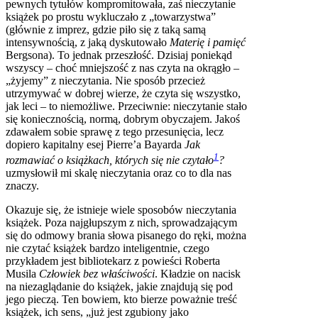
pewnych tytułów kompromitowała, zaś nieczytanie
książek po prostu wykluczało z „towarzystwa”
(głównie z imprez, gdzie piło się z taką samą
intensywnością, z jaką dyskutowało
Materię i pamięć
Bergsona). To jednak przeszłość. Dzisiaj poniekąd
wszyscy – choć mniejszość z nas czyta na okrągło –
„żyjemy” z nieczytania. Nie sposób przecież
utrzymywać w dobrej wierze, że czyta się wszystko,
jak leci – to niemożliwe. Przeciwnie: nieczytanie stało
się koniecznością, normą, dobrym obyczajem. Jakoś
zdawałem sobie sprawę z tego przesunięcia, lecz
dopiero kapitalny esej Pierre’a Bayarda
Jak
1
rozmawiać o książkach, których się nie czytało
?
uzmysłowił mi skalę nieczytania oraz co to dla nas
znaczy.
Okazuje się, że istnieje wiele sposobów nieczytania
książek. Poza najgłupszym z nich, sprowadzającym
się do odmowy brania słowa pisanego do ręki, można
nie czytać książek bardzo inteligentnie, czego
przykładem jest bibliotekarz z powieści Roberta
Musila
Człowiek bez właściwości
. Kładzie on nacisk
na niezaglądanie do książek, jakie znajdują się pod
jego pieczą. Ten bowiem, kto bierze poważnie treść
książek, ich sens, „już jest zgubiony jako