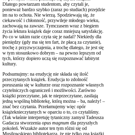
Dlatego powtarzam studentom, aby czytali je,
ponieważ bardzo szybko (zaraz po studiach) przejdzie
im na to ochota. Nie wierzą. Spodziewają się, że
ciekawość i chłonność, przywileje młodego wieku,
zachowają na zawsze. Tymczasem wraz z biegiem
życia lektura książek daje coraz mniejszą satysfakcję.
Po co w takim razie czyta się je nadal? Niekiedy dla
pieniędzy (gdy ma się ten fart, że płacą za czytanie),
trochę z przyzwyczajenia, a trochę dlatego, że jest się
w tym stosunkowo dobrym – na pewno lepszym od
tych, którzy dopiero uczą się rozpoznawać labirynt
kultury.
Podsumujmy: na erudycję nie składa się ilość
przeczytanych książek. Erudycja to zdolność
poruszania się w kulturze oraz rozpoznanie własnych
czytelniczych ograniczeń i możliwości. Zarówno
książki przeczytane, jak te nieprzeczytane, zasilają
jedną wspólną bibliotekę, którą można – ba, należy! –
znać bez czytania. Przełamujemy więc opór
książeknieczytanych w oparciu o to, co czytaliśmy.
(Tak właśnie interpretuję tytaniczny zamysł Tadeusza
Gadacza stworzenia
opus magnum
dla przyszłych
pokoleń. Wszakże autor ten tym różni się od
Musilowskiego bibliotekarza, że nie tylko zna książki