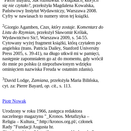
Pierre Bayard,
Jak rozmawiać o książkach, których
się nie czytało?
, przełożyła Magdalena Kowalska,
Państwowy Instytut Wydawniczy, Warszawa 2008.
Cyfry w nawiasach to numery stron tej książki.
2
Giorgio Agamben,
Czas, który zostaje. Komentarz do
Listu do Rzymian
, przełożył Sławomir Królak,
Wydawnictwo Sic!, Warszawa 2009, s. 54-55.
Cytowany wyżej fragment książki, którą czytałem po
angielsku (trans. Patricia Dailey, Stanford University
Press 2005, s. 39-41), na długo utkwił mi w pamięci,
następnie zapomniałem go aż do momentu, gdy wrócił
do mnie po polsku (z niepozbawionym wdzięku
ominięciem nazwiska Freuda w ostatnim zdaniu).
3
David Lodge,
Zamiana
, przełożyła Maria Bilińska,
cyt. za: Pierre Bayard,
op. cit.
, s. 113.
Piotr Nowak
Urodzony w roku 1966, zastępca redaktora
naczelnego magazynu "_Kronos. Metafizyka –
Religia – Kultura_":http://kronos.org.pl/, członek
Rady "Fundacji Augusta hr.