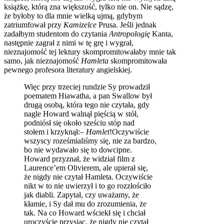
książkę, którą zna większość, tylko nie on. Nie sądzę,
że byłoby to dla mnie wielką ujmą, gdybym
zatriumfował przy
Kamizelce
Prusa. Jeśli jednak
zadałbym studentom do czytania
Antropologię
Kanta,
następnie zagrał z nimi w tę grę i wygrał,
nieznajomość tej lektury skompromitowałaby mnie tak
samo, jak nieznajomość
Hamleta
skompromitowała
pewnego profesora literatury angielskiej.
Więc przy trzeciej rundzie Sy prowadził
poematem Hiawatha, a pan Swallow był
drugą osobą, która tego nie czytała, gdy
nagle Howard walnął pięścią w stół,
podniósł się około sześciu stóp nad
stołem i krzyknął:–
Hamlet
!Oczywiście
wszyscy roześmialiśmy się, nie za bardzo,
bo nie wydawało się to dowcipne.
Howard przyznał, że widział film z
Laurence’em Olivierem, ale upierał się,
że nigdy nie czytał Hamleta. Oczywiście
nikt w to nie uwierzył i to go rozzłościło
jak diabli. Zapytał, czy uważamy, że
kłamie, i Sy dał mu do zrozumienia, że
tak. Na co Howard wściekł się i chciał
uroczyście przysiąc, że nigdy nie czytał