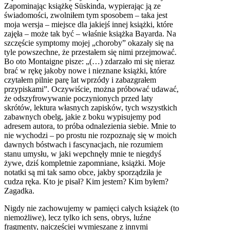
Zapominając książkę Süskinda, wypierając ją ze
świadomości, zwolniłem tym sposobem – taka jest
moja wersja – miejsce dla jakiejś innej książki, które
zajęła – może tak być – właśnie książka Bayarda. Na
szczęście symptomy mojej „choroby” okazały się na
tyle powszechne, że przestałem się nimi przejmować.
Bo oto Montaigne pisze: „(…) zdarzało mi się nieraz
brać w rękę jakoby nowe i nieznane książki, które
czytałem pilnie parę lat wprzódy i zabazgrałem
przypiskami”. Oczywiście, można próbować udawać,
że odszyfrowywanie poczynionych przed laty
skrótów, lektura własnych zapisków, tych wszystkich
zabawnych obelg, jakie z boku wypisujemy pod
adresem autora, to próba odnalezienia siebie. Mnie to
nie wychodzi – po prostu nie rozpoznaję się w moich
dawnych bóstwach i fascynacjach, nie rozumiem
stanu umysłu, w jaki wepchnęły mnie te niegdyś
żywe, dziś kompletnie zapomniane, książki. Moje
notatki są mi tak samo obce, jakby sporządziła je
cudza ręka. Kto je pisał? Kim jestem? Kim byłem?
Zagadka.
Nigdy nie zachowujemy w pamięci całych książek (to
niemożliwe), lecz tylko ich sens, obrys, luźne
fragmenty, najczęściej wymieszane z innymi