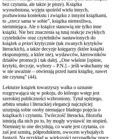
bez czytania, ale także je pisze). Książka
wyosobniona, wyjęta spośród wielu innych,
pozbawiona kontekstu i związku z innymi książkami,
to „rzecz sama w sobie”, książka niemożliwa,
nieistniejąca. Ale o książce stanowią nie tylko inne
książki. Nie bez znaczenia są tutaj reakcje zwykłych
czytelników oraz czytelników nastawionych do
książek
a priori
krytycznie (tak zwanych krytyków
literackich), a także decyzje księgarzy (które książki
eksponujemy, a które nie), wydawców, kierowników
działów promocji i tak dalej. „One właśnie [opinie,
krytyki, decyzje, wybory – P.N.] – jeśli wsłuchamy się
w nie uważnie – otwierają przed nami książkę, nawet
nie czytaną” (44).
Lekturze książek towarzyszy walka o uznanie
rozgrywająca się w pokoju, do którego wstęp jest
szerokiej publiczności wzbroniony. Tytuł sędziego,
arbitra smaku i literackiej elegancji najczęściej
uzurpują sobie osoby niemające bladego pojęcia o
książkach i czytaniu. Twórczość literacka, filozofia
istnieją dla nich po to, by mogły wystawić im stopień.
Niemniej to one decydują, co warte jest czytania, co
zaś jest szmirą, półproduktem, owocem wybujałych
fantazji. Na przykład w większości przypadków prace