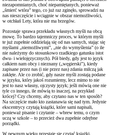
niezapomnianych, choć niepamiętanych, ponieważ
„śmierć wtóra” tego, co już raz zginęło, sprowadzi na
nas nieszczęście i wciągnie w obszar niemożliwości,
w otchłań Lety, która nie ma brzegów.
Pozostaje sprawa przekładu własnych myśli na obcą
mowę. To bardzo tajemniczy proces, w którym myśli
te już zupełnie oddzielają się od nas samych, stając się
myślami „niemożliwymi”, „nie do wymyślenia” (o ile
nie należymy do stosunkowo rzadkiego gatunku istot
dwu- i wielojęzycznych). Pół biedy, gdy jest to język
całkiem nam obcy i nieznany („węgierski”), kiedy
zapisane przez nas (i nie przez nas) zdania milczą jak
zaklęte. Ale co zrobić, gdy nasze myśli zostają podane
w języku, który jakoś rozumiemy, lecz mimo to nie
jest to nasz własny, ojczysty język; jeśli mówią one nie
tyle co innego, ile mówią to inaczej, na przykład
krócej? Czy chcemy, aby czytano nas w ten sposób?
Na szczęście mało kto zastanawia się nad tym. Jedynie
ekscentrycy czytają książki, które sami napisali,
ponieważ pisanie i czytanie – wbrew temu, o czym
uczą w szkole – to przecież dwa zupełnie odrębne
porządki.
W pewnym wieku przestaje się czytać książki.