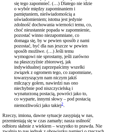
się tego zapomnieć. (…) Dlatego nie idzie
o wybór między zapominaniem i
pamiętaniem, nieświadomością a
uświadomieniem; istotna jest jedynie
zdolność dochowania wierności temu, co,
choć nieustannie popada w zapomnienie,
pozostać winno niezapomniane, co
domaga się, by w pewien sposób z nami
pozostać, być dla nas jeszcze w pewien
sposób możliwe. (…) Jeśli temu
wymogowi nie sprostamy, jeśli zarówno
na płaszczyźnie zbiorowej, jak
indywidualnej zaprzepaścimy wszelki
związek z ogromem tego, co zapomniane,
towarzyszącym nam niczym jakiś
milczący golem, nawiedzi nas ono
niechybnie pod niszczycielską i
wynaturzoną postacią, powróci jako to,
co wyparte, innymi słowy – pod postacią
2
niemożliwości jako takiej
.
Rzeczy, imiona, dawne sytuacje zasypiają w nas,
przemieniają się w czas zamarły; nasza usilność
odbioru słabnie z wiekiem – wszystko to prawda. Nie
zwalnia to nas jednak z obowiązku pamięci o rzeczach