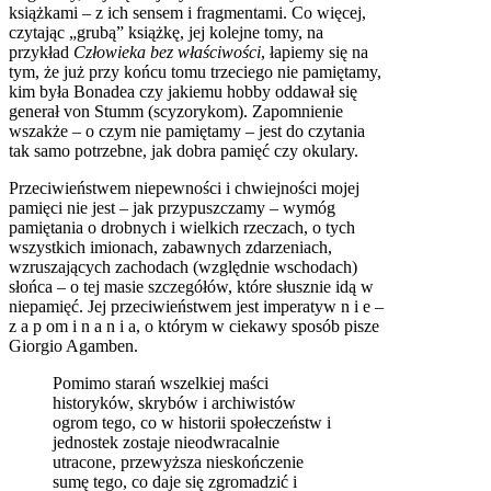
książkami – z ich sensem i fragmentami. Co więcej,
czytając „grubą” książkę, jej kolejne tomy, na
przykład
Człowieka bez właściwości
, łapiemy się na
tym, że już przy końcu tomu trzeciego nie pamiętamy,
kim była Bonadea czy jakiemu hobby oddawał się
generał von Stumm (scyzorykom). Zapomnienie
wszakże – o czym nie pamiętamy – jest do czytania
tak samo potrzebne, jak dobra pamięć czy okulary.
Przeciwieństwem niepewności i chwiejności mojej
pamięci nie jest – jak przypuszczamy – wymóg
pamiętania o drobnych i wielkich rzeczach, o tych
wszystkich imionach, zabawnych zdarzeniach,
wzruszających zachodach (względnie wschodach)
słońca – o tej masie szczegółów, które słusznie idą w
niepamięć. Jej przeciwieństwem jest imperatyw n i e –
z a p om i n a n i a, o którym w ciekawy sposób pisze
Giorgio Agamben.
Pomimo starań wszelkiej maści
historyków, skrybów i archiwistów
ogrom tego, co w historii społeczeństw i
jednostek zostaje nieodwracalnie
utracone, przewyższa nieskończenie
sumę tego, co daje się zgromadzić i