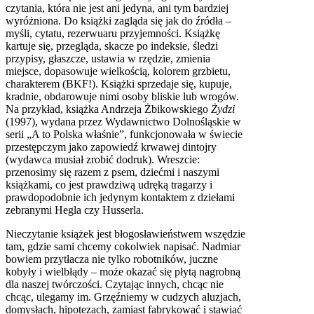
czytania, która nie jest ani jedyna, ani tym bardziej
wyróżniona. Do książki zagląda się jak do źródła –
myśli, cytatu, rezerwuaru przyjemności. Książkę
kartuje się, przegląda, skacze po indeksie, śledzi
przypisy, głaszcze, ustawia w rzędzie, zmienia
miejsce, dopasowuje wielkością, kolorem grzbietu,
charakterem (BKF!). Książki sprzedaje się, kupuje,
kradnie, obdarowuje nimi osoby bliskie lub wrogów.
Na przykład, książka Andrzeja Żbikowskiego
Żydzi
(1997), wydana przez Wydawnictwo Dolnośląskie w
serii „A to Polska właśnie”, funkcjonowała w świecie
przestępczym jako zapowiedź krwawej dintojry
(wydawca musiał zrobić dodruk). Wreszcie:
przenosimy się razem z psem, dziećmi i naszymi
książkami, co jest prawdziwą udręką tragarzy i
prawdopodobnie ich jedynym kontaktem z dziełami
zebranymi Hegla czy Husserla.
Nieczytanie książek jest błogosławieństwem wszędzie
tam, gdzie sami chcemy cokolwiek napisać. Nadmiar
bowiem przytłacza nie tylko robotników, juczne
kobyły i wielbłądy – może okazać się płytą nagrobną
dla naszej twórczości. Czytając innych, chcąc nie
chcąc, ulegamy im. Grzęźniemy w cudzych aluzjach,
domysłach, hipotezach, zamiast fabrykować i stawiać