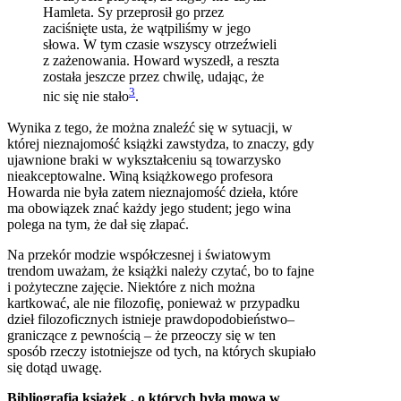
Hamleta. Sy przeprosił go przez
zaciśnięte usta, że wątpiliśmy w jego
słowa. W tym czasie wszyscy otrzeźwieli
z zażenowania. Howard wyszedł, a reszta
została jeszcze przez chwilę, udając, że
3
nic się nie stało
.
Wynika z tego, że można znaleźć się w sytuacji, w
której nieznajomość książki zawstydza, to znaczy, gdy
ujawnione braki w wykształceniu są towarzysko
nieakceptowalne. Winą książkowego profesora
Howarda nie była zatem nieznajomość dzieła, które
ma obowiązek znać każdy jego student; jego wina
polega na tym, że dał się złapać.
Na przekór modzie współczesnej i światowym
trendom uważam, że książki należy czytać, bo to fajne
i pożyteczne zajęcie. Niektóre z nich można
kartkować, ale nie filozofię, ponieważ w przypadku
dzieł filozoficznych istnieje prawdopodobieństwo–
graniczące z pewnością – że przeoczy się w ten
sposób rzeczy istotniejsze od tych, na których skupiało
się dotąd uwagę.
Bibliografia książek , o których była mowa w