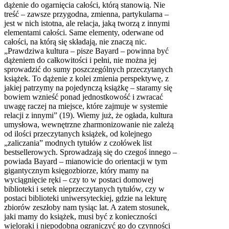
dążenie do ogarnięcia całości, którą stanowią. Nie
treść – zawsze przygodna, zmienna, partykularna –
jest w nich istotna, ale relacja, jaką tworzą z innymi
elementami całości. Same elementy, oderwane od
całości, na którą się składają, nie znaczą nic.
„Prawdziwa kultura – pisze Bayard – powinna być
dążeniem do całkowitości i pełni, nie można jej
sprowadzić do sumy poszczególnych przeczytanych
książek. To dążenie z kolei zmienia perspektywę, z
jakiej patrzymy na pojedynczą książkę – staramy się
bowiem wznieść ponad jednostkowość i zwracać
uwagę raczej na miejsce, które zajmuje w systemie
relacji z innymi” (19). Wiemy już, że ogłada, kultura
umysłowa, wewnętrzne zharmonizowanie nie zależą
od ilości przeczytanych książek, od kolejnego
„zaliczania” modnych tytułów z czołówek list
bestsellerowych. Sprowadzają się do czegoś innego –
powiada Bayard – mianowicie do orientacji w tym
gigantycznym księgozbiorze, który mamy na
wyciągnięcie ręki – czy to w postaci domowej
biblioteki i setek nieprzeczytanych tytułów, czy w
postaci biblioteki uniwersyteckiej, gdzie na lekturę
zbiorów zeszłoby nam tysiąc lat. A zatem stosunek,
jaki mamy do książek, musi być z konieczności
wieloraki i niepodobna ograniczyć go do czynności