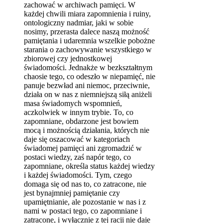
zachować w archiwach pamięci. W
każdej chwili miara zapomnienia i ruiny,
ontologiczny nadmiar, jaki w sobie
nosimy, przerasta dalece naszą możność
pamiętania i udaremnia wszelkie pobożne
starania o zachowywanie wszystkiego w
zbiorowej czy jednostkowej
świadomości. Jednakże w bezkształtnym
chaosie tego, co odeszło w niepamięć, nie
panuje bezwład ani niemoc, przeciwnie,
działa on w nas z niemniejszą siłą aniżeli
masa świadomych wspomnień,
aczkolwiek w innym trybie. To, co
zapomniane, obdarzone jest bowiem
mocą i możnością działania, których nie
daje się oszacować w kategoriach
świadomej pamięci ani zgromadzić w
postaci wiedzy, zaś napór tego, co
zapomniane, określa status każdej wiedzy
i każdej świadomości. Tym, czego
domaga się od nas to, co zatracone, nie
jest bynajmniej pamiętanie czy
upamiętnianie, ale pozostanie w nas i z
nami w postaci tego, co zapomniane i
zatracone, i wyłącznie z tej racji nie daje