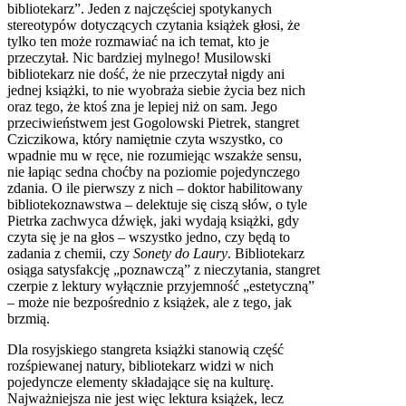
bibliotekarz”. Jeden z najczęściej spotykanych
stereotypów dotyczących czytania książek głosi, że
tylko ten może rozmawiać na ich temat, kto je
przeczytał. Nic bardziej mylnego! Musilowski
bibliotekarz nie dość, że nie przeczytał nigdy ani
jednej książki, to nie wyobraża siebie życia bez nich
oraz tego, że ktoś zna je lepiej niż on sam. Jego
przeciwieństwem jest Gogolowski Pietrek, stangret
Cziczikowa, który namiętnie czyta wszystko, co
wpadnie mu w ręce, nie rozumiejąc wszakże sensu,
nie łapiąc sedna choćby na poziomie pojedynczego
zdania. O ile pierwszy z nich – doktor habilitowany
bibliotekoznawstwa – delektuje się ciszą słów, o tyle
Pietrka zachwyca dźwięk, jaki wydają książki, gdy
czyta się je na głos – wszystko jedno, czy będą to
zadania z chemii, czy
Sonety do Laury
. Bibliotekarz
osiąga satysfakcję „poznawczą” z nieczytania, stangret
czerpie z lektury wyłącznie przyjemność „estetyczną”
– może nie bezpośrednio z książek, ale z tego, jak
brzmią.
Dla rosyjskiego stangreta książki stanowią część
rozśpiewanej natury, bibliotekarz widzi w nich
pojedyncze elementy składające się na kulturę.
Najważniejsza nie jest więc lektura książek, lecz