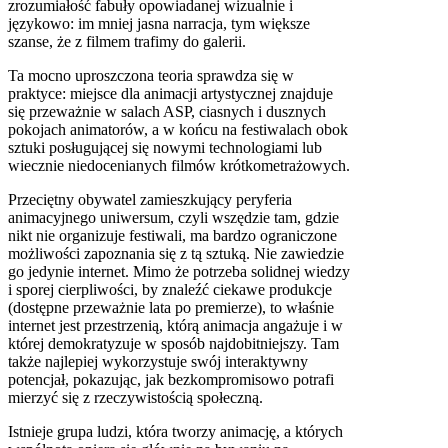
zrozumiałość fabuły opowiadanej wizualnie i
językowo: im mniej jasna narracja, tym większe
szanse, że z filmem trafimy do galerii.
Ta mocno uproszczona teoria sprawdza się w
praktyce: miejsce dla animacji artystycznej znajduje
się przeważnie w salach
ASP
, ciasnych i dusznych
pokojach animatorów, a w końcu na festiwalach obok
sztuki posługującej się nowymi technologiami lub
wiecznie niedocenianych filmów krótkometrażowych.
Przeciętny obywatel zamieszkujący peryferia
animacyjnego uniwersum, czyli wszędzie tam, gdzie
nikt nie organizuje festiwali, ma bardzo ograniczone
możliwości zapoznania się z tą sztuką. Nie zawiedzie
go jedynie internet. Mimo że potrzeba solidnej wiedzy
i sporej cierpliwości, by znaleźć ciekawe produkcje
(dostępne przeważnie lata po premierze), to właśnie
internet jest przestrzenią, którą animacja angażuje i w
której demokratyzuje w sposób najdobitniejszy. Tam
także najlepiej wykorzystuje swój interaktywny
potencjał, pokazując, jak bezkompromisowo potrafi
mierzyć się z rzeczywistością społeczną.
Istnieje grupa ludzi, która tworzy animację, a których