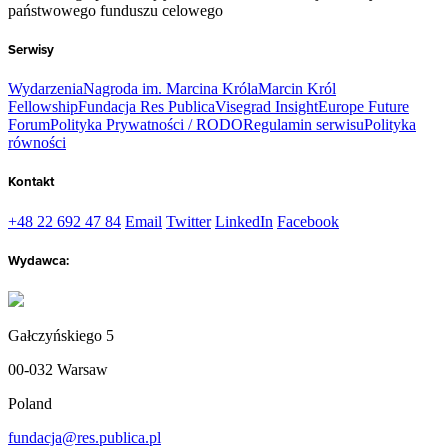
państwowego funduszu celowego
Serwisy
Wydarzenia
Nagroda im. Marcina Króla
Marcin Król
Fellowship
Fundacja Res Publica
Visegrad Insight
Europe Future
Forum
Polityka Prywatności / RODO
Regulamin serwisu
Polityka
równości
Kontakt
+48 22 692 47 84
Email
Twitter
LinkedIn
Facebook
Wydawca:
Gałczyńskiego 5
00-032 Warsaw
Poland
fundacja@res.publica.pl