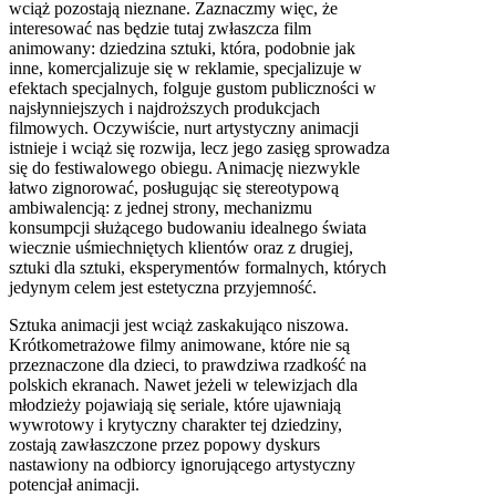
wciąż pozostają nieznane. Zaznaczmy więc, że
interesować nas będzie tutaj zwłaszcza film
animowany: dziedzina sztuki, która, podobnie jak
inne, komercjalizuje się w reklamie, specjalizuje w
efektach specjalnych, folguje gustom publiczności w
najsłynniejszych i najdroższych produkcjach
filmowych. Oczywiście, nurt artystyczny animacji
istnieje i wciąż się rozwija, lecz jego zasięg sprowadza
się do festiwalowego obiegu. Animację niezwykle
łatwo zignorować, posługując się stereotypową
ambiwalencją: z jednej strony, mechanizmu
konsumpcji służącego budowaniu idealnego świata
wiecznie uśmiechniętych klientów oraz z drugiej,
sztuki dla sztuki, eksperymentów formalnych, których
jedynym celem jest estetyczna przyjemność.
Sztuka animacji jest wciąż zaskakująco niszowa.
Krótkometrażowe filmy animowane, które nie są
przeznaczone dla dzieci, to prawdziwa rzadkość na
polskich ekranach. Nawet jeżeli w telewizjach dla
młodzieży pojawiają się seriale, które ujawniają
wywrotowy i krytyczny charakter tej dziedziny,
zostają zawłaszczone przez popowy dyskurs
nastawiony na odbiorcy ignorującego artystyczny
potencjał animacji.