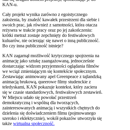
KAN-u.
Cały projekt wynika zarówno z egoistycznego
założenia, by znaleźć kawałek przestrzeni dla siebie i
swoich prac, jak również z samotności, która otacza
reżysera w trakcie pracy oraz po jej zakończeniu:
krótki metraż zostaje zepchnięty do festiwalowych
kuluarów, nie ocierając się nawet o inną publiczność.
Bo czy inna publiczność istnieje?
KAN
zagarnął możliwość krytycznego spojrzenia na
animację jako sztukę zaangażowaną, jednocześnie
dostarczając widzom przyjemności oglądania filmów
we wciąż zmieniającym się kontekście społecznym.
Zestawiając animowany apel Greenpeace z tajlandzką
animacją brukową, queerowe filmy studenckie z
teledyskami,
KAN
pokazuje kontekst, który zaciera
się w czasie standardowych, festiwalowych zestawień.
W Miejscu udało się powołać przestrzeń
demokratyczną i wspólną dla tworzących,
zainteresowanych animacją i wszystkich chętnych do
dzielenia się doświadczeniem filmu (pojmowanego
szeroko i eklektycznie), wokół pokazów utworzyła się
także
wirtualna społeczność.