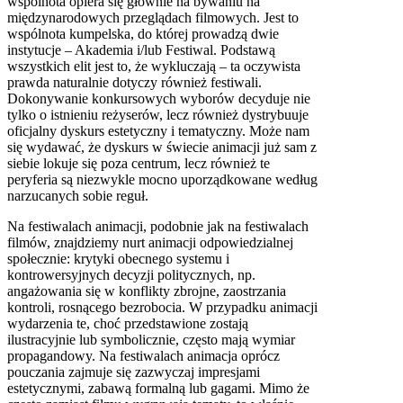
wspólnota opiera się głównie na bywaniu na
międzynarodowych przeglądach filmowych. Jest to
wspólnota kumpelska, do której prowadzą dwie
instytucje – Akademia i/lub Festiwal. Podstawą
wszystkich elit jest to, że wykluczają – ta oczywista
prawda naturalnie dotyczy również festiwali.
Dokonywanie konkursowych wyborów decyduje nie
tylko o istnieniu reżyserów, lecz również dystrybuuje
oficjalny dyskurs estetyczny i tematyczny. Może nam
się wydawać, że dyskurs w świecie animacji już sam z
siebie lokuje się poza centrum, lecz również te
peryferia są niezwykle mocno uporządkowane według
narzucanych sobie reguł.
Na festiwalach animacji, podobnie jak na festiwalach
filmów, znajdziemy nurt animacji odpowiedzialnej
społecznie: krytyki obecnego systemu i
kontrowersyjnych decyzji politycznych, np.
angażowania się w konflikty zbrojne, zaostrzania
kontroli, rosnącego bezrobocia. W przypadku animacji
wydarzenia te, choć przedstawione zostają
ilustracyjnie lub symbolicznie, często mają wymiar
propagandowy. Na festiwalach animacja oprócz
pouczania zajmuje się zazwyczaj impresjami
estetycznymi, zabawą formalną lub gagami. Mimo że