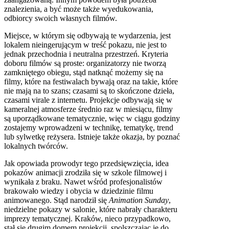
znalezienia, a być może także wyedukowania,
odbiorcy swoich własnych filmów.
Miejsce, w którym się odbywają te wydarzenia, jest
lokalem nieingerującym w treść pokazu, nie jest to
jednak przechodnia i neutralna przestrzeń. Kryteria
doboru filmów są proste: organizatorzy nie tworzą
zamkniętego obiegu, stąd natknąć możemy się na
filmy, które na festiwalach bywają oraz na takie, które
nie mają na to szans; czasami są to skończone dzieła,
czasami virale z internetu. Projekcje odbywają się w
kameralnej atmosferze średnio raz w miesiącu, filmy
są uporządkowane tematycznie, więc w ciągu godziny
zostajemy wprowadzeni w technikę, tematykę, trend
lub sylwetkę reżysera. Istnieje także okazja, by poznać
lokalnych twórców.
Jak opowiada prowodyr tego przedsięwzięcia, idea
pokazów animacji zrodziła się w szkole filmowej i
wynikała z braku. Nawet wśród profesjonalistów
brakowało wiedzy i obycia w dziedzinie filmu
animowanego. Stąd narodził się
Animation Sunday
,
niedzielne pokazy w salonie, które nabrały charakteru
imprezy tematycznej. Kraków, nieco przypadkowo,
stał się drugim domem projekcji, spolszczając je do