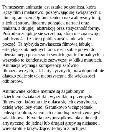
Tymczasem animacja jest sztuką pogranicza, która
łączy film i malarstwo, pozbywając się związanych z
nimi ograniczeń. Ograniczeniem nazwalibyśmy tutaj,
z jednej strony, linearny porządek narracji oraz
realizm, z drugiej, abstrakcję oraz statyczność formy.
Pośrodku znajduje się szczelina, która nie zna swojej
publiczności i z którą publiczność ta nie wie, co
począć. Ta hybryda zawłaszcza filmową fabułę i
estetykę sztuk pięknych oraz rości sobie prawo do
nieustannego poszerzania swoich granic formalnych, a
wszystko to kondensuje zazwyczaj w kilku minutach.
Animacja wymaga kompetencji zarówno
filmoznawczych, jak i artystycznych, prawdopodobnie
dlatego zdaje się tak nieprzystępna dla większości
odbiorców.
Animowane krótkie metraże są zagubionym
dzieckiem świata sztuki i wyrzutkiem przemysłu
filmowego, któremu nie opłaca się ich dystrybucja,
dzielą więc losy etiud. Gatunkowo wciąż jednak
należą do filmu, zatem ich naturalną przestrzenią jest
sala kinowa. Kryteria przyporządkowania animacji
artystycznej do jednej lub drugiej grupy są niejasne i
wielokrotnie krzywdzące. Jednym z nich jest