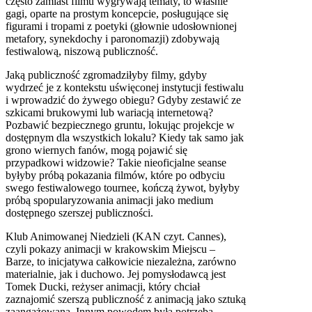
często zamiast filmu wygrywają tematy, to właśnie
gagi, oparte na prostym koncepcie, posługujące się
figurami i tropami z poetyki (głownie udosłownionej
metafory, synekdochy i paronomazji) zdobywają
festiwalową, niszową publiczność.
Jaką publiczność zgromadziłyby filmy, gdyby
wydrzeć je z kontekstu uświęconej instytucji festiwalu
i wprowadzić do żywego obiegu? Gdyby zestawić ze
szkicami brukowymi lub wariacją internetową?
Pozbawić bezpiecznego gruntu, lokując projekcje w
dostępnym dla wszystkich lokalu? Kiedy tak samo jak
grono wiernych fanów, mogą pojawić się
przypadkowi widzowie? Takie nieoficjalne seanse
byłyby próbą pokazania filmów, które po odbyciu
swego festiwalowego tournee, kończą żywot, byłyby
próbą spopularyzowania animacji jako medium
dostępnego szerszej publiczności.
Klub Animowanej Niedzieli (
KAN
czyt. Cannes),
czyli pokazy animacji w krakowskim Miejscu –
Barze, to inicjatywa całkowicie niezależna, zarówno
materialnie, jak i duchowo. Jej pomysłodawcą jest
Tomek Ducki, reżyser animacji, który chciał
zaznajomić szerszą publiczność z animacją jako sztuką
zaangażowaną. Innym powodem była potrzeba