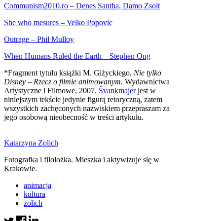
Communism2010.ro – Denes Santha, Damo Zsolt
She who mesures – Velko Popovic
Outrage – Phil Mulloy
When Humans Ruled the Earth – Stephen Ong
*Fragment tytułu książki M. Giżyckiego,
Nie tylko
Disney – Rzecz o filmie animowanym
, Wydawnictwa
Artystyczne i Filmowe, 2007.
Švankmajer
jest w
niniejszym tekście jedynie figurą retoryczną, zatem
wszystkich zachęconych nazwiskiem przepraszam za
jego osobową nieobecność w treści artykułu.
Katarzyna Zolich
Fotografka i filolożka. Mieszka i aktywizuje się w
Krakowie.
animacja
kultura
zolich