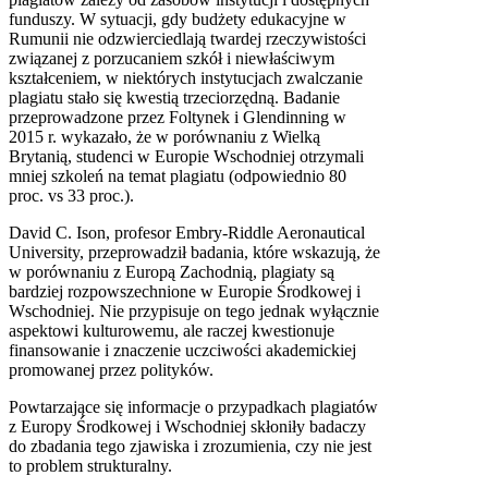
funduszy. W sytuacji, gdy budżety edukacyjne w
Rumunii nie odzwierciedlają twardej rzeczywistości
związanej z porzucaniem szkół i niewłaściwym
kształceniem, w niektórych instytucjach zwalczanie
plagiatu stało się kwestią trzeciorzędną. Badanie
przeprowadzone przez Foltynek i Glendinning w
2015 r. wykazało, że w porównaniu z Wielką
Brytanią, studenci w Europie Wschodniej otrzymali
mniej szkoleń na temat plagiatu (odpowiednio 80
proc. vs 33 proc.).
David C. Ison, profesor Embry-Riddle Aeronautical
University, przeprowadził badania, które wskazują, że
w porównaniu z Europą Zachodnią, plagiaty są
bardziej rozpowszechnione w Europie Środkowej i
Wschodniej. Nie przypisuje on tego jednak wyłącznie
aspektowi kulturowemu, ale raczej kwestionuje
finansowanie i znaczenie uczciwości akademickiej
promowanej przez polityków.
Powtarzające się informacje o przypadkach plagiatów
z Europy Środkowej i Wschodniej skłoniły badaczy
do zbadania tego zjawiska i zrozumienia, czy nie jest
to problem strukturalny.