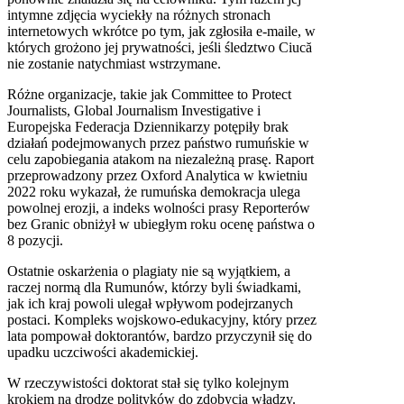
intymne zdjęcia wyciekły na różnych stronach
internetowych wkrótce po tym, jak zgłosiła e-maile, w
których grożono jej prywatności, jeśli śledztwo Ciucă
nie zostanie natychmiast wstrzymane.
Różne organizacje, takie jak Committee to Protect
Journalists, Global Journalism Investigative i
Europejska Federacja Dziennikarzy potępiły brak
działań podejmowanych przez państwo rumuńskie w
celu zapobiegania atakom na niezależną prasę. Raport
przeprowadzony przez Oxford Analytica w kwietniu
2022 roku wykazał, że rumuńska demokracja ulega
powolnej erozji, a indeks wolności prasy Reporterów
bez Granic obniżył w ubiegłym roku ocenę państwa o
8 pozycji.
Ostatnie oskarżenia o plagiaty nie są wyjątkiem, a
raczej normą dla Rumunów, którzy byli świadkami,
jak ich kraj powoli ulegał wpływom podejrzanych
postaci. Kompleks wojskowo-edukacyjny, który przez
lata pompował doktorantów, bardzo przyczynił się do
upadku uczciwości akademickiej.
W rzeczywistości doktorat stał się tylko kolejnym
krokiem na drodze polityków do zdobycia władzy.