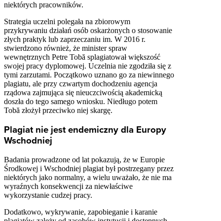
niektórych pracowników.
Strategia uczelni polegała na zbiorowym
przykrywaniu działań osób oskarżonych o stosowanie
złych praktyk lub zaprzeczaniu im. W 2016 r.
stwierdzono również, że minister spraw
wewnętrznych Petre Tobă splagiatował większość
swojej pracy dyplomowej. Uczelnia nie zgodziła się z
tymi zarzutami. Początkowo uznano go za niewinnego
plagiatu, ale przy czwartym dochodzeniu agencja
rządowa zajmująca się nieuczciwością akademicką
doszła do tego samego wniosku. Niedługo potem
Tobă złożył przeciwko niej skargę.
Plagiat nie jest endemiczny dla Europy
Wschodniej
Badania prowadzone od lat pokazują, że w Europie
Środkowej i Wschodniej plagiat był postrzegany przez
niektórych jako normalny, a wielu uważało, że nie ma
wyraźnych konsekwencji za niewłaściwe
wykorzystanie cudzej pracy.
Dodatkowo, wykrywanie, zapobieganie i karanie
plagiatów zależy od zasobów instytucji i dostępnych