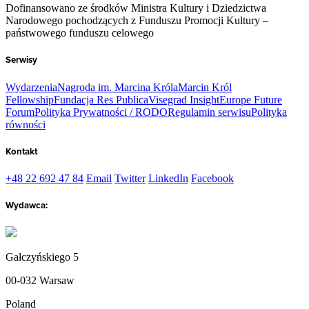
Dofinansowano ze środków Ministra Kultury i Dziedzictwa
Narodowego pochodzących z Funduszu Promocji Kultury –
państwowego funduszu celowego
Serwisy
Wydarzenia
Nagroda im. Marcina Króla
Marcin Król
Fellowship
Fundacja Res Publica
Visegrad Insight
Europe Future
Forum
Polityka Prywatności / RODO
Regulamin serwisu
Polityka
równości
Kontakt
+48 22 692 47 84
Email
Twitter
LinkedIn
Facebook
Wydawca:
Gałczyńskiego 5
00-032 Warsaw
Poland