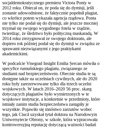
socjaldemokratycznego premiera Victora Ponty w
2012 roku. Obiecał on, że poda się do dymisji, jeśli
zostanie udowodnione, że faktycznie popełnił plagiat,
co wkrótce potem wykazała agencja rządowa. Ponta
nie tylko nie podał się do dymisji, ale jeszcze mocniej
trzymał się swojego wygodnego fotela w rządzie,
twierdząc, że śledztwo było polityczną maskaradą. W
2014 roku zrezygnował ze swojego doktoratu, ale
dopiero rok później podał się do dymisji w związku ze
sprawami niezwiązanymi z jego praktykami
akademickimi.
W podcaście Visegrad Insight Emilia Șercan mówiła o
specyfice rumuńskiego plagiatu, związanego ze
studiami nad bezpieczeństwem. Obecnie studia te są
dostępne także na uczelniach cywilnych, ale do 2020
roku były zarezerwowane tylko dla trzech uczelni
wojskowych. W latach 2016–2020 56 proc. skarg
dotyczących plagiatów było wymierzonych w te
wojskowe instytucje, a konkretnie w przedmioty, które
istniały zanim studia bezpieczeństwa zastąpiły je
wszystkie. Pojawiło się mnóstwo zarzutów wobec
tego, jak Ciucă uzyskał tytuł doktora na Narodowym
Uniwersytecie Obrony, w szkole, która wypracowała
kontrowersyjną reputację dotyczącą ważności badań