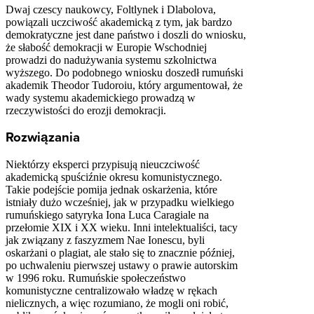
Dwaj czescy naukowcy, Foltlynek i Dlabolova,
powiązali uczciwość akademicką z tym, jak bardzo
demokratyczne jest dane państwo i doszli do wniosku,
że słabość demokracji w Europie Wschodniej
prowadzi do nadużywania systemu szkolnictwa
wyższego. Do podobnego wniosku doszedł rumuński
akademik Theodor Tudoroiu, który argumentował, że
wady systemu akademickiego prowadzą w
rzeczywistości do erozji demokracji.
Rozwiązania
Niektórzy eksperci przypisują nieuczciwość
akademicką spuściźnie okresu komunistycznego.
Takie podejście pomija jednak oskarżenia, które
istniały dużo wcześniej, jak w przypadku wielkiego
rumuńskiego satyryka Iona Luca Caragiale na
przełomie XIX i XX wieku. Inni intelektualiści, tacy
jak związany z faszyzmem Nae Ionescu, byli
oskarżani o plagiat, ale stało się to znacznie później,
po uchwaleniu pierwszej ustawy o prawie autorskim
w 1996 roku. Rumuńskie społeczeństwo
komunistyczne centralizowało władzę w rękach
nielicznych, a więc rozumiano, że mogli oni robić,