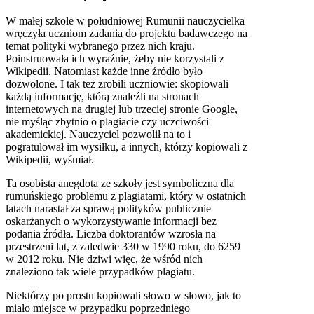
W małej szkole w południowej Rumunii nauczycielka
wręczyła uczniom zadania do projektu badawczego na
temat polityki wybranego przez nich kraju.
Poinstruowała ich wyraźnie, żeby nie korzystali z
Wikipedii. Natomiast każde inne źródło było
dozwolone. I tak też zrobili uczniowie: skopiowali
każdą informację, którą znaleźli na stronach
internetowych na drugiej lub trzeciej stronie Google,
nie myśląc zbytnio o plagiacie czy uczciwości
akademickiej. Nauczyciel pozwolił na to i
pogratulował im wysiłku, a innych, którzy kopiowali z
Wikipedii, wyśmiał.
Ta osobista anegdota ze szkoły jest symboliczna dla
rumuńskiego problemu z plagiatami, który w ostatnich
latach narastał za sprawą polityków publicznie
oskarżanych o wykorzystywanie informacji bez
podania źródła. Liczba doktorantów wzrosła na
przestrzeni lat, z zaledwie 330 w 1990 roku, do 6259
w 2012 roku. Nie dziwi więc, że wśród nich
znaleziono tak wiele przypadków plagiatu.
Niektórzy po prostu kopiowali słowo w słowo, jak to
miało miejsce w przypadku poprzedniego