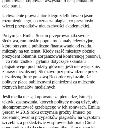
publikować, kopiować wszystko, o ile spełniało to
cele partii.
Uchwalenie prawa autorskiego zdefiniowało jasne
rozumienie tego, co oznacza plagiat, co przyniosło
więcej przypadków nieuczciwości akademickiej.
Po tym jak Emilia Șercan przeprowadziła swoje
śledztwa, rumuńskie popularne kanały telewizyjne,
które otrzymują publiczne finansowanie od rządu,
milczały na ten temat. Kiedy sześć miesięcy później
prezydent Iohannis zorganizował konferencję prasową
– co robi rzadko – pytania dotyczące skandalu
plagiatowego pochodziły głównie, jeśli nie wyłącznie,
z prasy niezależnej. Śledztwo przeprowadzone przez
niezależną firmę prasową Recorder wykazało, że
politycy płacą publicznymi pieniędzmi za milczenie
różnych kanałów medialnych.
Jeśli media nie są kupowane za pieniądze, istnieją
taktyki zastraszania, których politycy mogą użyć, aby
skompromitować grzebiącego w ich sprawach. Emilia
Șercan w 2019 roku otrzymała groźby śmierci po
zadenuncjowaniu przypadków plagiatów na wysokim
szczeblu, a po śledztwie w sprawie doktoratu Ciucă
ponownie znalazła się na celowniku. Tym razem jej