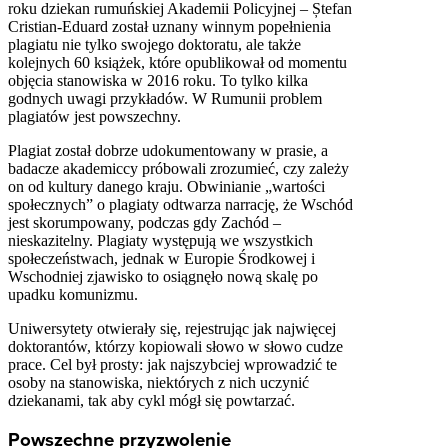
roku dziekan rumuńskiej Akademii Policyjnej – Ștefan
Cristian-Eduard został uznany winnym popełnienia
plagiatu nie tylko swojego doktoratu, ale także
kolejnych 60 książek, które opublikował od momentu
objęcia stanowiska w 2016 roku. To tylko kilka
godnych uwagi przykładów. W Rumunii problem
plagiatów jest powszechny.
Plagiat został dobrze udokumentowany w prasie, a
badacze akademiccy próbowali zrozumieć, czy zależy
on od kultury danego kraju. Obwinianie „wartości
społecznych” o plagiaty odtwarza narrację, że Wschód
jest skorumpowany, podczas gdy Zachód –
nieskazitelny. Plagiaty występują we wszystkich
społeczeństwach, jednak w Europie Środkowej i
Wschodniej zjawisko to osiągnęło nową skalę po
upadku komunizmu.
Uniwersytety otwierały się, rejestrując jak najwięcej
doktorantów, którzy kopiowali słowo w słowo cudze
prace. Cel był prosty: jak najszybciej wprowadzić te
osoby na stanowiska, niektórych z nich uczynić
dziekanami, tak aby cykl mógł się powtarzać.
Powszechne przyzwolenie