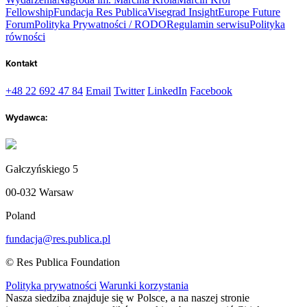
Fellowship
Fundacja Res Publica
Visegrad Insight
Europe Future
Forum
Polityka Prywatności / RODO
Regulamin serwisu
Polityka
równości
Kontakt
+48 22 692 47 84
Email
Twitter
LinkedIn
Facebook
Wydawca:
Gałczyńskiego 5
00-032 Warsaw
Poland
fundacja@res.publica.pl
© Res Publica Foundation
Polityka prywatności
Warunki korzystania
Nasza siedziba znajduje się w Polsce, a na naszej stronie