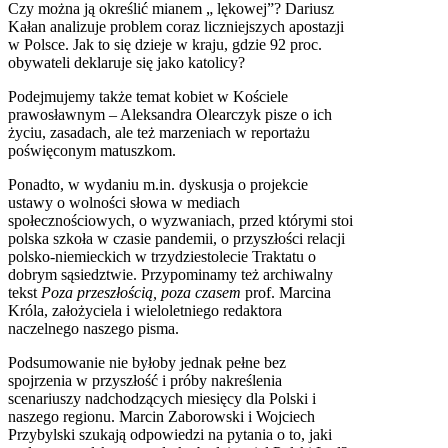
Czy można ją określić mianem „ lękowej”? Dariusz
Kałan analizuje problem coraz liczniejszych apostazji
w Polsce. Jak to się dzieje w kraju, gdzie 92 proc.
obywateli deklaruje się jako katolicy?
Podejmujemy także temat kobiet w Kościele
prawosławnym – Aleksandra Olearczyk pisze o ich
życiu, zasadach, ale też marzeniach w reportażu
poświęconym matuszkom.
Ponadto, w wydaniu m.in. dyskusja o projekcie
ustawy o wolności słowa w mediach
społecznościowych, o wyzwaniach, przed którymi stoi
polska szkoła w czasie pandemii, o przyszłości relacji
polsko-niemieckich w trzydziestolecie Traktatu o
dobrym sąsiedztwie. Przypominamy też archiwalny
tekst
Poza przeszłością, poza czasem
prof. Marcina
Króla, założyciela i wieloletniego redaktora
naczelnego naszego pisma.
Podsumowanie nie byłoby jednak pełne bez
spojrzenia w przyszłość i próby nakreślenia
scenariuszy nadchodzących miesięcy dla Polski i
naszego regionu. Marcin Zaborowski i Wojciech
Przybylski szukają odpowiedzi na pytania o to, jaki