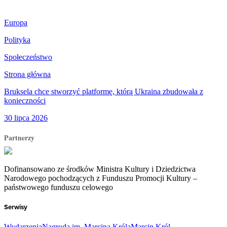
Europa
Polityka
Społeczeństwo
Strona główna
Bruksela chce stworzyć platformę, którą Ukraina zbudowała z
konieczności
30 lipca 2026
Partnerzy
Dofinansowano ze środków Ministra Kultury i Dziedzictwa
Narodowego pochodzących z Funduszu Promocji Kultury –
państwowego funduszu celowego
Serwisy
Wydarzenia
Nagroda im. Marcina Króla
Marcin Król