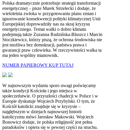
Polska dramatycznie potrzebuje strategii transformacji
energetycznej – pisze Marek Strzelecki i dodaje, że
wieloletnia zwłoka w przygotowaniu planu zmian i
ignorowanie konsekwencji polityki klimatycznej Unii
Europejskiej doprowadziły nas na skraj kryzysu
energetycznego. Temat walki o dobro klimatu
podejmują także Zuzanna Rudzińska-Bluszcz i Marcin
Stoczkiewicz, którzy piszą, że ochrona środowiska nie
jest możliwa bez demokracji, państwa prawa i
gwarancji praw człowieka. W rzeczywistości walka ta
ma jeden wspólny mianownik.
NUMER PAPIEROWY KUP TUTAJ
W najnowszym wydaniu sporo uwagi poświęcamy
także kondycji Kościoła i jego miejsca w
społeczeństwie. O przyszłości chadecji w Polsce i w
Europie dyskutuje Wojciech Przybylski. O tym, że
Kościół katolicki znajduje się w kryzysie –
najgłębszym w dziejach najnowszej historii
katolicyzmu mówi Jarosław Makowski. Wojciech
Bonowicz dodaje, że polska religijność jest pełna
paradoksów i opiera się w pewnej części na strachu.