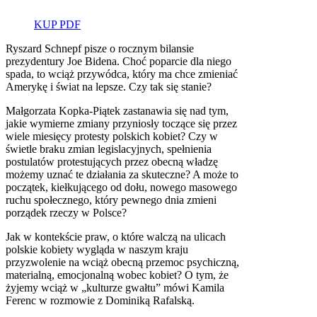
KUP PDF
Ryszard Schnepf pisze o rocznym bilansie
prezydentury Joe Bidena. Choć poparcie dla niego
spada, to wciąż przywódca, który ma chce zmieniać
Amerykę i świat na lepsze. Czy tak się stanie?
Małgorzata Kopka-Piątek zastanawia się nad tym,
jakie wymierne zmiany przyniosły toczące się przez
wiele miesięcy protesty polskich kobiet? Czy w
świetle braku zmian legislacyjnych, spełnienia
postulatów protestujących przez obecną władzę
możemy uznać te działania za skuteczne? A może to
początek, kiełkującego od dołu, nowego masowego
ruchu społecznego, który pewnego dnia zmieni
porządek rzeczy w Polsce?
Jak w kontekście praw, o które walczą na ulicach
polskie kobiety wygląda w naszym kraju
przyzwolenie na wciąż obecną przemoc psychiczną,
materialną, emocjonalną wobec kobiet? O tym, że
żyjemy wciąż w „kulturze gwałtu” mówi Kamila
Ferenc w rozmowie z Dominiką Rafalską.