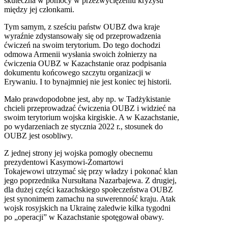
skuteczna w pomocy w przezwyciężeniu kryzysu
między jej członkami.
Tym samym, z sześciu państw OUBZ dwa kraje
wyraźnie zdystansowały się od przeprowadzenia
ćwiczeń na swoim terytorium. Do tego dochodzi
odmowa Armenii wysłania swoich żołnierzy na
ćwiczenia OUBZ w Kazachstanie oraz podpisania
dokumentu końcowego szczytu organizacji w
Erywaniu. I to bynajmniej nie jest koniec tej historii.
Mało prawdopodobne jest, aby np. w Tadżykistanie
chcieli przeprowadzać ćwiczenia OUBZ i widzieć na
swoim terytorium wojska kirgiskie. A w Kazachstanie,
po wydarzeniach ze stycznia 2022 r., stosunek do
OUBZ jest osobliwy.
Z jednej strony jej wojska pomogły obecnemu
prezydentowi Kasymowi-Żomartowi
Tokajewowi utrzymać się przy władzy i pokonać klan
jego poprzednika Nursułtana Nazarbajewa. Z drugiej,
dla dużej części kazachskiego społeczeństwa OUBZ
jest synonimem zamachu na suwerenność kraju. Atak
wojsk rosyjskich na Ukrainę zaledwie kilka tygodni
po „operacji” w Kazachstanie spotęgował obawy.