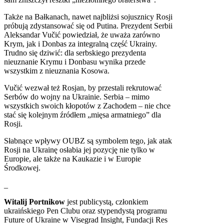
Także na Bałkanach, nawet najbliżsi sojusznicy Rosji
próbują zdystansować się od Putina. Prezydent Serbii
Aleksandar Vučić powiedział, że uważa zarówno
Krym, jak i Donbas za integralną część Ukrainy.
Trudno się dziwić: dla serbskiego prezydenta
nieuznanie Krymu i Donbasu wynika przede
wszystkim z nieuznania Kosowa.
Vučić wezwał też Rosjan, by przestali rekrutować
Serbów do wojny na Ukrainie. Serbia – mimo
wszystkich swoich kłopotów z Zachodem – nie chce
stać się kolejnym źródłem „mięsa armatniego” dla
Rosji.
Słabnące wpływy OUBZ są symbolem tego, jak atak
Rosji na Ukrainę osłabia jej pozycję nie tylko w
Europie, ale także na Kaukazie i w Europie
Środkowej.
_
Witalij Portnikow
jest publicystą, członkiem
ukraińskiego Pen Clubu oraz stypendystą programu
Future of Ukraine w Visegrad Insight, Fundacji Res