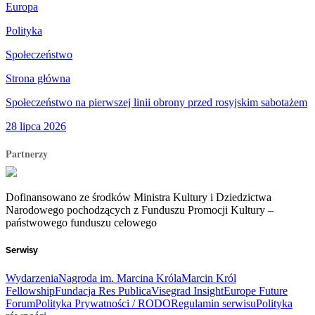
Europa
Polityka
Społeczeństwo
Strona główna
Społeczeństwo na pierwszej linii obrony przed rosyjskim sabotażem
28 lipca 2026
Partnerzy
Dofinansowano ze środków Ministra Kultury i Dziedzictwa
Narodowego pochodzących z Funduszu Promocji Kultury –
państwowego funduszu celowego
Serwisy
Wydarzenia
Nagroda im. Marcina Króla
Marcin Król
Fellowship
Fundacja Res Publica
Visegrad Insight
Europe Future
Forum
Polityka Prywatności / RODO
Regulamin serwisu
Polityka