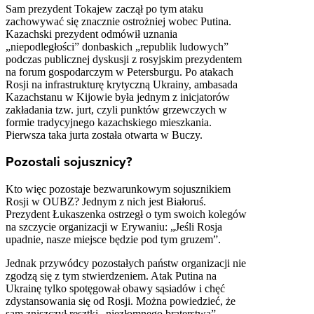
Sam prezydent Tokajew zaczął po tym ataku
zachowywać się znacznie ostrożniej wobec Putina.
Kazachski prezydent odmówił uznania
„niepodległości” donbaskich „republik ludowych”
podczas publicznej dyskusji z rosyjskim prezydentem
na forum gospodarczym w Petersburgu. Po atakach
Rosji na infrastrukturę krytyczną Ukrainy, ambasada
Kazachstanu w Kijowie była jednym z inicjatorów
zakładania tzw. jurt, czyli punktów grzewczych w
formie tradycyjnego kazachskiego mieszkania.
Pierwsza taka jurta została otwarta w Buczy.
Pozostali sojusznicy?
Kto więc pozostaje bezwarunkowym sojusznikiem
Rosji w OUBZ? Jednym z nich jest Białoruś.
Prezydent Łukaszenka ostrzegł o tym swoich kolegów
na szczycie organizacji w Erywaniu: „Jeśli Rosja
upadnie, nasze miejsce będzie pod tym gruzem”.
Jednak przywódcy pozostałych państw organizacji nie
zgodzą się z tym stwierdzeniem. Atak Putina na
Ukrainę tylko spotęgował obawy sąsiadów i chęć
zdystansowania się od Rosji. Można powiedzieć, że
sam zniszczył resztki „niezłomnego braterstwa”.