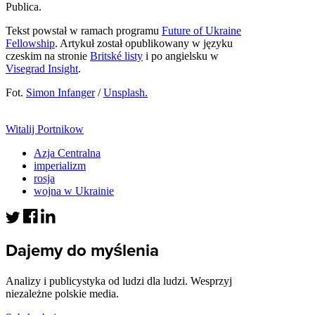
Publica.
Tekst powstał w ramach programu
Future of Ukraine
Fellowship
. Artykuł został opublikowany w języku
czeskim na stronie
Britské listy
i po angielsku w
Visegrad Insight
.
Fot.
Simon Infanger
/
Unsplash.
Witalij Portnikow
Azja Centralna
imperializm
rosja
wojna w Ukrainie
Dajemy do myślenia
Analizy i publicystyka od ludzi dla ludzi. Wesprzyj
niezależne polskie media.