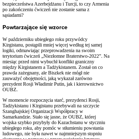
bezpieczeństwa Azerbejdżanu i Turcji, to czy Armenia
po zakończeniu ćwiczeń nie zostanie sama z
sąsiadami?
Powtarzające się wzorce
W październiku ubiegłego roku przywódcy
Kirgistanu, postąpili mniej więcej według tej samej
logiki, odmawiając przeprowadzenia na swoim
terytorium ćwiczeń „Niezłomne Braterstwo-2022”. Na
miesiąc przed nimi wybuchł konflikt graniczny
między Kirgistanem a Tadżykistanem. Został on co
prawda zażegnany, ale Biszkek nie mógł nie
zauważyć obojętności, jaką wykazał zarówno
prezydent Rosji Władimir Putin, jak i kierownictwo
OUBZ.
W momencie rozpoczęcia starć, prezydenci Rosji,
Tadżykistanu i Kirgistanu przebywali na szczycie
Szanghajskiej Organizacji Współpracy w
Samarkandzie. Stało się jasne, że OUBZ, której
wojska szybko przybyły do Kazachstanu w styczniu
ubiegłego roku, aby pomóc w stłumieniu powstania
ludowego, nie była nawet w najmniejszym stopniu