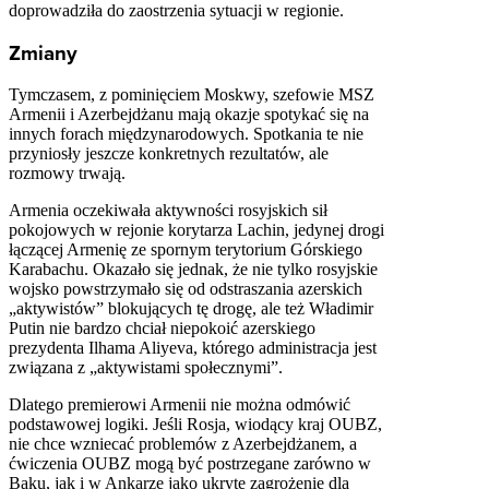
doprowadziła do zaostrzenia sytuacji w regionie.
Zmiany
Tymczasem, z pominięciem Moskwy, szefowie MSZ
Armenii i Azerbejdżanu mają okazje spotykać się na
innych forach międzynarodowych. Spotkania te nie
przyniosły jeszcze konkretnych rezultatów, ale
rozmowy trwają.
Armenia oczekiwała aktywności rosyjskich sił
pokojowych w rejonie korytarza Lachin, jedynej drogi
łączącej Armenię ze spornym terytorium Górskiego
Karabachu. Okazało się jednak, że nie tylko rosyjskie
wojsko powstrzymało się od odstraszania azerskich
„aktywistów” blokujących tę drogę, ale też Władimir
Putin nie bardzo chciał niepokoić azerskiego
prezydenta Ilhama Aliyeva, którego administracja jest
związana z „aktywistami społecznymi”.
Dlatego premierowi Armenii nie można odmówić
podstawowej logiki. Jeśli Rosja, wiodący kraj OUBZ,
nie chce wzniecać problemów z Azerbejdżanem, a
ćwiczenia OUBZ mogą być postrzegane zarówno w
Baku, jak i w Ankarze jako ukryte zagrożenie dla