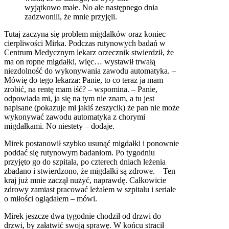
wyjątkowo małe. No ale następnego dnia
zadzwonili, że mnie przyjęli.
Tutaj zaczyna się problem migdałków oraz koniec
cierpliwości Mirka. Podczas rutynowych badań w
Centrum Medycznym lekarz orzecznik stwierdził, że
ma on ropne migdałki, więc… wystawił trwałą
niezdolność do wykonywania zawodu automatyka. –
Mówię do tego lekarza: Panie, to co teraz ja mam
zrobić, na rentę mam iść? – wspomina. – Panie,
odpowiada mi, ja się na tym nie znam, a tu jest
napisane (pokazuje mi jakiś zeszycik) że pan nie może
wykonywać zawodu automatyka z chorymi
migdałkami. No niestety – dodaje.
Mirek postanowił szybko usunąć migdałki i ponownie
poddać się rutynowym badaniom. Po tygodniu
przyjęto go do szpitala, po czterech dniach leżenia
zbadano i stwierdzono, że migdałki są zdrowe. – Ten
kraj już mnie zaczął nużyć, naprawdę. Całkowicie
zdrowy zamiast pracować leżałem w szpitalu i seriale
o miłości oglądałem – mówi.
Mirek jeszcze dwa tygodnie chodził od drzwi do
drzwi, by załatwić swoją sprawę. W końcu stracił