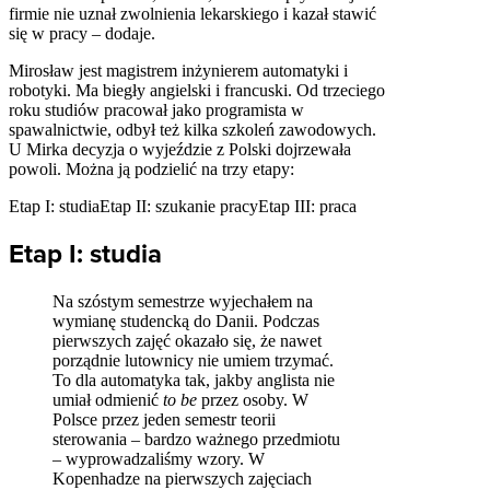
firmie nie uznał zwolnienia lekarskiego i kazał stawić
się w pracy – dodaje.
Mirosław jest magistrem inżynierem automatyki i
robotyki. Ma biegły angielski i francuski. Od trzeciego
roku studiów pracował jako programista w
spawalnictwie, odbył też kilka szkoleń zawodowych.
U Mirka decyzja o wyjeździe z Polski dojrzewała
powoli. Można ją podzielić na trzy etapy:
Etap I: studiaEtap II: szukanie pracyEtap III: praca
Etap I: studia
Na szóstym semestrze wyjechałem na
wymianę studencką do Danii. Podczas
pierwszych zajęć okazało się, że nawet
porządnie lutownicy nie umiem trzymać.
To dla automatyka tak, jakby anglista nie
umiał odmienić
to be
przez osoby. W
Polsce przez jeden semestr teorii
sterowania – bardzo ważnego przedmiotu
– wyprowadzaliśmy wzory. W
Kopenhadze na pierwszych zajęciach