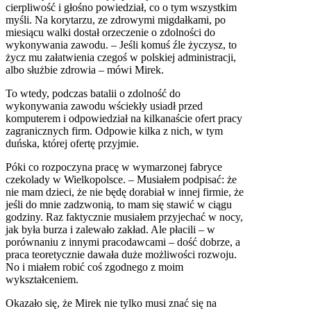
cierpliwość i głośno powiedział, co o tym wszystkim
myśli. Na korytarzu, ze zdrowymi migdałkami, po
miesiącu walki dostał orzeczenie o zdolności do
wykonywania zawodu. – Jeśli komuś źle życzysz, to
życz mu załatwienia czegoś w polskiej administracji,
albo służbie zdrowia – mówi Mirek.
To wtedy, podczas batalii o zdolność do
wykonywania zawodu wściekły usiadł przed
komputerem i odpowiedział na kilkanaście ofert pracy
zagranicznych firm. Odpowie kilka z nich, w tym
duńska, której ofertę przyjmie.
Póki co rozpoczyna pracę w wymarzonej fabryce
czekolady w Wielkopolsce. – Musiałem podpisać: że
nie mam dzieci, że nie będę dorabiał w innej firmie, że
jeśli do mnie zadzwonią, to mam się stawić w ciągu
godziny. Raz faktycznie musiałem przyjechać w nocy,
jak była burza i zalewało zakład. Ale płacili – w
porównaniu z innymi pracodawcami – dość dobrze, a
praca teoretycznie dawała duże możliwości rozwoju.
No i miałem robić coś zgodnego z moim
wykształceniem.
Okazało się, że Mirek nie tylko musi znać się na