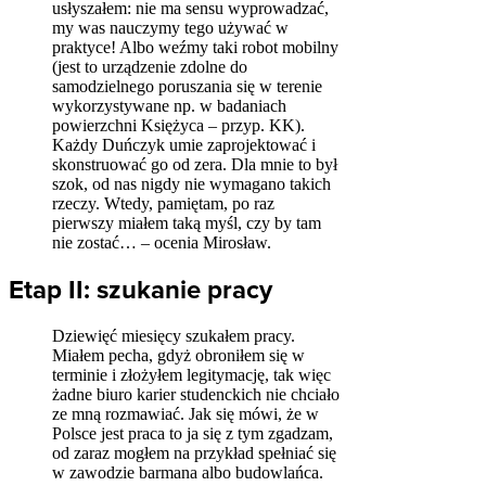
usłyszałem: nie ma sensu wyprowadzać,
my was nauczymy tego używać w
praktyce! Albo weźmy taki robot mobilny
(jest to urządzenie zdolne do
samodzielnego poruszania się w terenie
wykorzystywane np. w badaniach
powierzchni Księżyca – przyp. KK).
Każdy Duńczyk umie zaprojektować i
skonstruować go od zera. Dla mnie to był
szok, od nas nigdy nie wymagano takich
rzeczy. Wtedy, pamiętam, po raz
pierwszy miałem taką myśl, czy by tam
nie zostać… – ocenia Mirosław.
Etap II: szukanie pracy
Dziewięć miesięcy szukałem pracy.
Miałem pecha, gdyż obroniłem się w
terminie i złożyłem legitymację, tak więc
żadne biuro karier studenckich nie chciało
ze mną rozmawiać. Jak się mówi, że w
Polsce jest praca to ja się z tym zgadzam,
od zaraz mogłem na przykład spełniać się
w zawodzie barmana albo budowlańca.