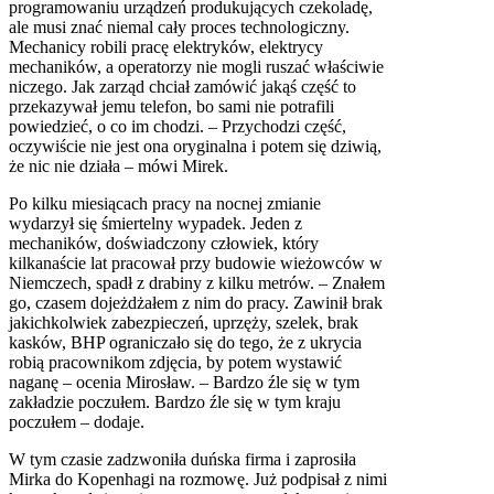
programowaniu urządzeń produkujących czekoladę,
ale musi znać niemal cały proces technologiczny.
Mechanicy robili pracę elektryków, elektrycy
mechaników, a operatorzy nie mogli ruszać właściwie
niczego. Jak zarząd chciał zamówić jakąś część to
przekazywał jemu telefon, bo sami nie potrafili
powiedzieć, o co im chodzi. – Przychodzi część,
oczywiście nie jest ona oryginalna i potem się dziwią,
że nic nie działa – mówi Mirek.
Po kilku miesiącach pracy na nocnej zmianie
wydarzył się śmiertelny wypadek. Jeden z
mechaników, doświadczony człowiek, który
kilkanaście lat pracował przy budowie wieżowców w
Niemczech, spadł z drabiny z kilku metrów. – Znałem
go, czasem dojeżdżałem z nim do pracy. Zawinił brak
jakichkolwiek zabezpieczeń, uprzęży, szelek, brak
kasków,
BHP
ograniczało się do tego, że z ukrycia
robią pracownikom zdjęcia, by potem wystawić
naganę – ocenia Mirosław. – Bardzo źle się w tym
zakładzie poczułem. Bardzo źle się w tym kraju
poczułem – dodaje.
W tym czasie zadzwoniła duńska firma i zaprosiła
Mirka do Kopenhagi na rozmowę. Już podpisał z nimi