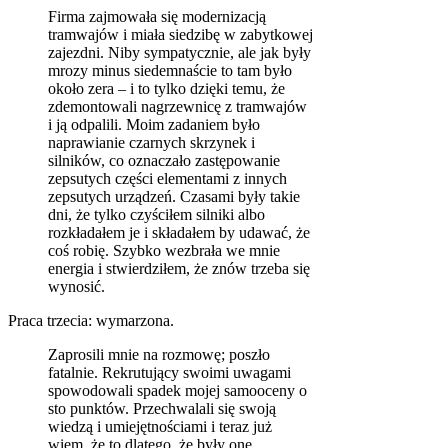
Firma zajmowała się modernizacją
tramwajów i miała siedzibę w zabytkowej
zajezdni. Niby sympatycznie, ale jak były
mrozy minus siedemnaście to tam było
około zera – i to tylko dzięki temu, że
zdemontowali nagrzewnicę z tramwajów
i ją odpalili. Moim zadaniem było
naprawianie czarnych skrzynek i
silników, co oznaczało zastępowanie
zepsutych części elementami z innych
zepsutych urządzeń. Czasami były takie
dni, że tylko czyściłem silniki albo
rozkładałem je i składałem by udawać, że
coś robię. Szybko wezbrała we mnie
energia i stwierdziłem, że znów trzeba się
wynosić.
Praca trzecia: wymarzona.
Zaprosili mnie na rozmowę; poszło
fatalnie. Rekrutujący swoimi uwagami
spowodowali spadek mojej samooceny o
sto punktów. Przechwalali się swoją
wiedzą i umiejętnościami i teraz już
wiem, że to dlatego, że były one