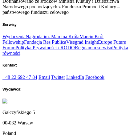
Dofinansowano ze środków Ministra Kultury i Dziedzictwa
Narodowego pochodzących z Funduszu Promocji Kultury –
państwowego funduszu celowego
Serwisy
Wydarzenia
Nagroda im. Marcina Króla
Marcin Król
Fellowship
Fundacja Res Publica
Visegrad Insight
Europe Future
Forum
Polityka Prywatności / RODO
Regulamin serwisu
Polityka
równości
Kontakt
+48 22 692 47 84
Email
Twitter
LinkedIn
Facebook
Wydawca:
Gałczyńskiego 5
00-032 Warsaw
Poland