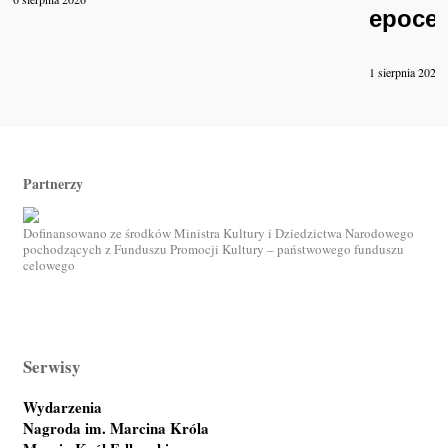
epoce 
1 sierpnia 2026
Partnerzy
Dofinansowano ze środków Ministra Kultury i Dziedzictwa Narodowego
pochodzących z Funduszu Promocji Kultury – państwowego funduszu
celowego
Serwisy
Wydarzenia
Nagroda im. Marcina Króla