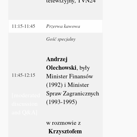
telewizyjny, TVN24
11:15-11:45
Przerwa kawowa
Gość specjalny
Andrzej
Olechowski
, były
11:45-12:15
Minister Finansów
(1992) i Minister
Spraw Zagranicznych
[moderated
(1993-1995)
discussion
and Q&A]
w rozmowie z
Krzysztofem