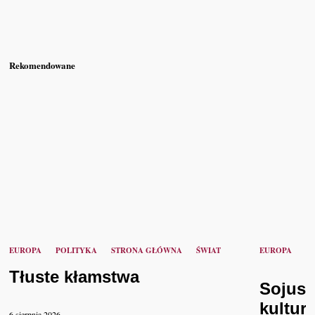
Rekomendowane
EUROPA
POLITYKA
STRONA GŁÓWNA
ŚWIAT
EUROPA
K
Tłuste kłamstwa
Sojusz
kultur
6 sierpnia 2026