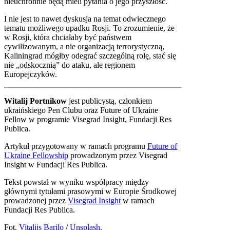
nieuchronnie będą mieli pytania o jego przyszłość.
I nie jest to nawet dyskusja na temat odwiecznego
tematu możliwego upadku Rosji. To zrozumienie, że
w Rosji, która chciałaby być państwem
cywilizowanym, a nie organizacją terrorystyczną,
Kaliningrad mógłby odegrać szczególną rolę, stać się
nie „odskocznią” do ataku, ale regionem
Europejczyków.
Witalij Portnikow
jest publicystą, członkiem
ukraińskiego Pen Clubu oraz Future of Ukraine
Fellow w programie Visegrad Insight, Fundacji Res
Publica.
Artykuł przygotowany w ramach programu
Future of
Ukraine Fellowship
prowadzonym przez Visegrad
Insight w Fundacji Res Publica.
Tekst powstał w wyniku współpracy między
głównymi tytułami prasowymi w Europie Środkowej
prowadzonej przez
Visegrad Insight
w ramach
Fundacji Res Publica.
Fot.
Vitalijs Barilo
/
Unsplash.