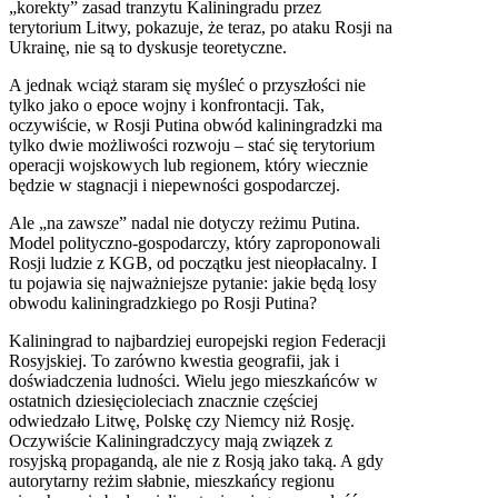
„korekty” zasad tranzytu Kaliningradu przez
terytorium Litwy, pokazuje, że teraz, po ataku Rosji na
Ukrainę, nie są to dyskusje teoretyczne.
A jednak wciąż staram się myśleć o przyszłości nie
tylko jako o epoce wojny i konfrontacji. Tak,
oczywiście, w Rosji Putina obwód kaliningradzki ma
tylko dwie możliwości rozwoju – stać się terytorium
operacji wojskowych lub regionem, który wiecznie
będzie w stagnacji i niepewności gospodarczej.
Ale „na zawsze” nadal nie dotyczy reżimu Putina.
Model polityczno-gospodarczy, który zaproponowali
Rosji ludzie z KGB, od początku jest nieopłacalny. I
tu pojawia się najważniejsze pytanie: jakie będą losy
obwodu kaliningradzkiego po Rosji Putina?
Kaliningrad to najbardziej europejski region Federacji
Rosyjskiej. To zarówno kwestia geografii, jak i
doświadczenia ludności. Wielu jego mieszkańców w
ostatnich dziesięcioleciach znacznie częściej
odwiedzało Litwę, Polskę czy Niemcy niż Rosję.
Oczywiście Kaliningradczycy mają związek z
rosyjską propagandą, ale nie z Rosją jako taką. A gdy
autorytarny reżim słabnie, mieszkańcy regionu