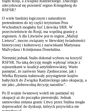
rządu Rosji, a Związku Radzieckiego. Dlaczego
zdecydował się przenieść region Königsberg do
RSFSR?
O wiele bardziej logicznym i naturalnym
pretendentem do tej części terytorium Prus
Wschodnich mogłaby być Litewska SRR. W
przeciwieństwie do Rosji, ma wspólną granicę z
regionem. A dla Litwinów jest to region „Mažoji
Lietuva”, mocno związany w litewskiej świadomości
historycznej i kulturowej z nazwiskami Martynasa
Mažvydasa i Kristijonasa Donelaitisa.
Niemniej jednak Stalin dokonał wyboru na korzyść
RSFSR. Na taką decyzję mogły wpłynąć relacje z
sojusznikami w koalicji antyhitlerowskiej. Warto
pamiętać, że zarówno Stany Zjednoczone, jak i
Wielka Brytania traktowały przystąpienie krajów
bałtyckich do Związku Radzieckiego jako okupację, a
nie jako „dobrowolną decyzję narodów”.
Po II wojnie światowej woleli nie pamiętać tej
okupacji aż do początku pierestrojki. Jednak
samowolna zmiana granic Litwy przez Stalina mogła
doprowadzić do dyskusji, których przywódca nie
potrzebował.