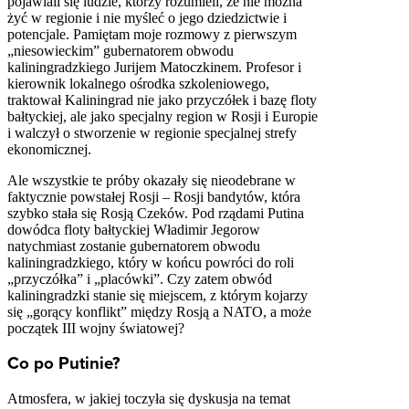
pojawiali się ludzie, którzy rozumieli, że nie można
żyć w regionie i nie myśleć o jego dziedzictwie i
potencjale. Pamiętam moje rozmowy z pierwszym
„niesowieckim” gubernatorem obwodu
kaliningradzkiego Jurijem Matoczkinem. Profesor i
kierownik lokalnego ośrodka szkoleniowego,
traktował Kaliningrad nie jako przyczółek i bazę floty
bałtyckiej, ale jako specjalny region w Rosji i Europie
i walczył o stworzenie w regionie specjalnej strefy
ekonomicznej.
Ale wszystkie te próby okazały się nieodebrane w
faktycznie powstałej Rosji – Rosji bandytów, która
szybko stała się Rosją Czeków. Pod rządami Putina
dowódca floty bałtyckiej Władimir Jegorow
natychmiast zostanie gubernatorem obwodu
kaliningradzkiego, który w końcu powróci do roli
„przyczółka” i „placówki”. Czy zatem obwód
kaliningradzki stanie się miejscem, z którym kojarzy
się „gorący konflikt” między Rosją a NATO, a może
początek III wojny światowej?
Co po Putinie?
Atmosfera, w jakiej toczyła się dyskusja na temat