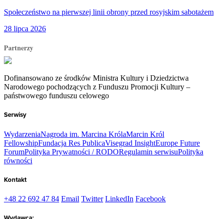
Społeczeństwo na pierwszej linii obrony przed rosyjskim sabotażem
28 lipca 2026
Partnerzy
Dofinansowano ze środków Ministra Kultury i Dziedzictwa
Narodowego pochodzących z Funduszu Promocji Kultury –
państwowego funduszu celowego
Serwisy
Wydarzenia
Nagroda im. Marcina Króla
Marcin Król
Fellowship
Fundacja Res Publica
Visegrad Insight
Europe Future
Forum
Polityka Prywatności / RODO
Regulamin serwisu
Polityka
równości
Kontakt
+48 22 692 47 84
Email
Twitter
LinkedIn
Facebook
Wydawca: