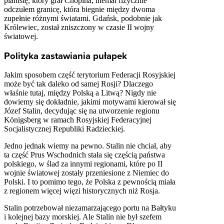
pianistę, który grał Chopina, niemal fizycznie
odczułem granicę, która biegnie między dwoma
zupełnie różnymi światami. Gdańsk, podobnie jak
Królewiec, został zniszczony w czasie II wojny
światowej.
Polityka zastawiania pułapek
Jakim sposobem część terytorium Federacji Rosyjskiej
może być tak daleko od samej Rosji? Dlaczego
właśnie tutaj, między Polską a Litwą? Nigdy nie
dowiemy się dokładnie, jakimi motywami kierował się
Józef Stalin, decydując się na utworzenie regionu
Königsberg w ramach Rosyjskiej Federacyjnej
Socjalistycznej Republiki Radzieckiej.
Jedno jednak wiemy na pewno. Stalin nie chciał, aby
ta część Prus Wschodnich stała się częścią państwa
polskiego, w ślad za innymi regionami, które po II
wojnie światowej zostały przeniesione z Niemiec do
Polski. I to pomimo tego, że Polska z pewnością miała
z regionem więcej więzi historycznych niż Rosja.
Stalin potrzebował niezamarzającego portu na Bałtyku
i kolejnej bazy morskiej. Ale Stalin nie był szefem