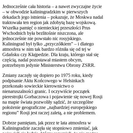
Jednocześnie cała historia – a nawet zwyczajne życie
– w obwodzie kaliningradzkim w pierwszych
dekadach jego istnienia – pokazuje, że Moskwa nadal
traktowała ten region jak zdobytą bazę wojskową.
Wszelka pamięć o niemieckiej przeszłości Prus
Wschodnich była bezlitośnie niszczona, ale
jednocześnie nie powstało nic rosyjskiego.
Kaliningrad był tylko „przyczółkiem” – i dlatego
atmosfera w nim tak bardzo różniła się od tej w
Gdańsku czy Kłajpedzie. Dla kraju, którego stał się
częścią, nadal pozostawał miastem obcym,
potrzebnym jedynie Ministerstwu Obrony ZSRR.
Zmiany zaczęły się dopiero po 1975 roku, kiedy
podpisanie Aktu Końcowego w Helsinkach
przekonało sowieckie kierownictwo o
nienaruszalności granic. I oczywiście początek
pierestrojki Gorbaczowa i pojawienie się nowej Rosji
na mapie świata pozwoliły sądzić, że szczególne
położenie geograficzne „najbardziej europejskiego
regionu” Rosji jest raczej zaletą, a nie problemem.
Dobrze pamiętam, jak przez te lata atmosfera w
Kaliningradzie zaczęła się stopniowo zmieniać, jak