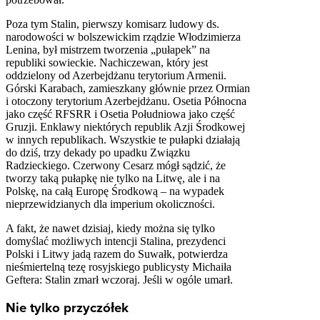
Poza tym Stalin, pierwszy komisarz ludowy ds.
narodowości w bolszewickim rządzie Włodzimierza
Lenina, był mistrzem tworzenia „pułapek” na
republiki sowieckie. Nachiczewan, który jest
oddzielony od Azerbejdżanu terytorium Armenii.
Górski Karabach, zamieszkany głównie przez Ormian
i otoczony terytorium Azerbejdżanu. Osetia Północna
jako część RFSRR i Osetia Południowa jako część
Gruzji. Enklawy niektórych republik Azji Środkowej
w innych republikach. Wszystkie te pułapki działają
do dziś, trzy dekady po upadku Związku
Radzieckiego. Czerwony Cesarz mógł sądzić, że
tworzy taką pułapkę nie tylko na Litwę, ale i na
Polskę, na całą Europę Środkową – na wypadek
nieprzewidzianych dla imperium okoliczności.
A fakt, że nawet dzisiaj, kiedy można się tylko
domyślać możliwych intencji Stalina, prezydenci
Polski i Litwy jadą razem do Suwałk, potwierdza
nieśmiertelną tezę rosyjskiego publicysty Michaiła
Geftera: Stalin zmarł wczoraj. Jeśli w ogóle umarł.
Nie tylko przyczółek