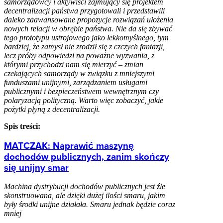
samorządowcy i aktywiści zajmujący się projektem
decentralizacji państwa przygotowali i przedstawili
daleko zaawansowane propozycje rozwiązań ułożenia
nowych relacji w obrębie państwa. Nie da się zbywać
tego prototypu ustrojowego jako lekkomyślnego, tym
bardziej, że zamysł nie zrodził się z czczych fantazji,
lecz próby odpowiedzi na poważne wyzwania, z
którymi przychodzi nam się mierzyć – zmian
czekających samorządy w związku z mniejszymi
funduszami unijnymi, zarządzaniem usługami
publicznymi i bezpieczeństwem wewnętrznym czy
polaryzacją polityczną. Warto więc zobaczyć, jakie
pożytki płyną z decentralizacji.
Spis treści:
MATCZAK: Naprawić maszynę
dochodów publicznych, zanim skończy
się unijny smar
Machina dystrybucji dochodów publicznych jest źle
skonstruowana, ale dzięki dużej ilości smaru, jakim
były środki unijne działała. Smaru jednak będzie coraz
mniej