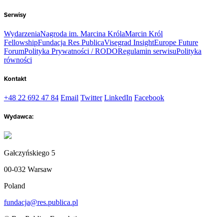
Serwisy
Wydarzenia
Nagroda im. Marcina Króla
Marcin Król
Fellowship
Fundacja Res Publica
Visegrad Insight
Europe Future
Forum
Polityka Prywatności / RODO
Regulamin serwisu
Polityka
równości
Kontakt
+48 22 692 47 84
Email
Twitter
LinkedIn
Facebook
Wydawca:
Gałczyńskiego 5
00-032 Warsaw
Poland
fundacja@res.publica.pl