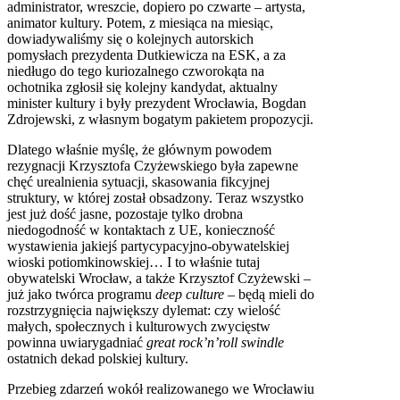
administrator, wreszcie, dopiero po czwarte – artysta,
animator kultury. Potem, z miesiąca na miesiąc,
dowiadywaliśmy się o kolejnych autorskich
pomysłach prezydenta Dutkiewicza na ESK, a za
niedługo do tego kuriozalnego czworokąta na
ochotnika zgłosił się kolejny kandydat, aktualny
minister kultury i były prezydent Wrocławia, Bogdan
Zdrojewski, z własnym bogatym pakietem propozycji.
Dlatego właśnie myślę, że głównym powodem
rezygnacji Krzysztofa Czyżewskiego była zapewne
chęć urealnienia sytuacji, skasowania fikcyjnej
struktury, w której został obsadzony. Teraz wszystko
jest już dość jasne, pozostaje tylko drobna
niedogodność w kontaktach z UE, konieczność
wystawienia jakiejś partycypacyjno-obywatelskiej
wioski potiomkinowskiej… I to właśnie tutaj
obywatelski Wrocław, a także Krzysztof Czyżewski –
już jako twórca programu
deep culture
– będą mieli do
rozstrzygnięcia największy dylemat: czy wielość
małych, społecznych i kulturowych zwycięstw
powinna uwiarygadniać
great rock’n’roll swindle
ostatnich dekad polskiej kultury.
Przebieg zdarzeń wokół realizowanego we Wrocławiu