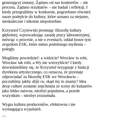
generującej zmiany. Żądano od nas konkretów – nie
procesu. Żądano rezultatów – nie badań i refleksji. I
kiedy przegraliśmy w konkursie, pogrzebano również
nasze podejście do kultury, które uznano za niejasne,
nieskuteczne i nikomu niepotrzebne.
Krzysztof Czyżewski promując filozofię kultury
głębokiej, wprowadzając zasadę pracy laboratoryjnej,
mówiąc o procesie, a nie o eventach, oddał honor tym
zespołom ESK, które mimo podobnego myślenia –
poległy.
Mogliśmy powiedzieć: a widzicie! Wrocław to robi,
Wrocław tak robi, a Wy nie wierzyliście! I kiedy
dowiedzieliśmy się, że Krzysztof rezygnuje z funkcji
dyrektora artystycznego, co oznacza, że przestaje
odpowiadać za filozofię ESK we Wrocławiu –
poczuliśmy jakby
déjà vu,
skąd my to znamy? Idea
deep culture
zostanie zepchnięta ze sceny do kuluarów
jako lekko naiwna, niezbyt popularna, a przede
wszystkim – niezbyt zrozumiała.
Wygra kultura producentów, efektowna i nie
wymagająca wyjaśnień.