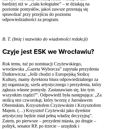
bardziej niż w „ciała kolegialne” – te działają na
poziomie pomysłów, jakoś zawsze przestają się
sprawdzać przy przejściu do poziomu
odpowiedzialności za program.
B. T. (Imię i nazwisko do wiadomości redakcji)
Czyje jest ESK we Wrocławiu?
Rok temu, tuż po nominacji Czyżewskiego,
wrocławska „Gazeta Wyborcza” zapytała prezydenta
Dutkiewicza: „Jeśli chodzi o Europejską Stolicę
Kultury, mamy dyrektora biura odpowiedzialnego za
jej organizację, szefa artystycznego i prezydenta, który
zgłasza własne pomysły. Zastanawiam się, kto tym
wszystkim rządzi?”. Odpowiedź była następująca: „Za
stolicą stoi czworokąt, który tworzę z Jarosławem
Obremskim, Krzysztofem Czyżewskim i Krzysztofem
Majem. (…) Krzysztof Czyżewski jako dyrektor
artystyczny będzie miał pełną władzę decyzyjną”.
Zatem, po pierwsze – prezydent miasta, po drugie –
polityk, senator RP, po trzecie – urzędnik i