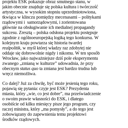
projektu ESK pokazuje obraz smutnego stanu, w
jakim obecnie znajduje się polska kultura i twórczość
artystyczna, w wysokim stopniu uprzedmiotowiona,
tkwiąca w klinczu pomiędzy mecenasami – politykami
rządowymi i samorządowymi, i zorientowana
głównie na obsługiwanie ich medialnej propagandy
sukcesu. Zresztą – polska odsłona projektu postępuje
zgodnie z ogólnoeuropejską logiką tego konkursu. W
kolejnym kraju powtarza się historia twardej
realpolitik
, w myśl której władzy raz zdobytej nie
oddaje się dobrowolnie nigdy i nikomu. W ten sposób
Wrocław, jako najważniejsze dziś pole eksperymentu
zwanego „zmianą w kulturze” udowadnia, że przy
obecnym
status quo
ta zmiana jest bardzo trudna lub
wręcz niemożliwa.
Co dalej? Już za chwilę, być może jesienią tego roku,
pojawią się pytania: czyje jest ESK? Prezydenta
miasta, który „wie, co jest dobre”, ma przeświadczenie
o swoim prawie własności do ESK, i dlatego
osobiście od kilku miesięcy pisze jego program, czy
raczej ministra, który „ma pomysły”, a do tego jest
zobowiązany do zapewnienia temu projektowi
środków rządowych.