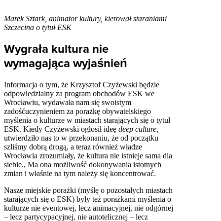
Marek Sztark, animator kultury, kierował staraniami
Szczecina o tytuł ESK
Wygrała kultura nie
wymagająca wyjaśnień
Informacja o tym, że Krzysztof Czyżewski będzie
odpowiedzialny za program obchodów ESK we
Wrocławiu, wydawała nam się swoistym
zadośćuczynieniem za porażkę obywatelskiego
myślenia o kulturze w miastach starających się o tytuł
ESK. Kiedy Czyżewski ogłosił ideę
deep culture,
utwierdziło nas to w przekonaniu, że od początku
szliśmy dobrą drogą, a teraz również władze
Wrocławia zrozumiały, że kultura nie istnieje sama dla
siebie., Ma ona możliwość dokonywania istotnych
zmian i właśnie na tym należy się koncentrować.
Nasze miejskie porażki (myślę o pozostałych miastach
starających się o ESK) były też porażkami myślenia o
kulturze nie eventowej, lecz animacyjnej, nie odgórnej
– lecz partycypacyjnej, nie autotelicznej – lecz