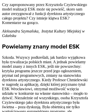
Czy zaproponowany przez Krzysztofa Czyżewskiego
model realizacji ESK może się powieść, skoro sam
autor zrezygnował z funkcji dyrektora artystycznego
całego projektu? Czy istnieje klątwa ESK?
Komentarze na gorąco.
Aleksandra Szymańska, Instytut Kultury Miejskiej w
Gdańsku
Powielamy znany model ESK
Szkoda. Wszyscy podkreślali, jak bardzo wyjątkowa
była rywalizacja polskich miast. A jednak powielamy
model znany z innych ESK, jeśli nie powszechny:
krytyka programu jeszcze przed jego ogłoszeniem,
prymat rad programowych, zmiany na stanowisku
dyrektora artystycznego. Kiedy Profesor Chmielewski
w nagrodę za aplikację, dzięki której przyznano tytuł
ESK Wrocławiowi, otrzymał możliwość wzięcia
udziału w konkursie na własne stanowisko – mogło to
dziwić. Niezależnie od wszystkiego, osoba Krzysztofa
Czyżewskiego jako dyrektora artystycznego była
świetna – poza dyskusją. Była obietnicą nie tylko
wartościowego europejskiego programu, ale