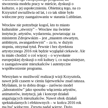
stworzenia modelu pracy w mieście, dyskusji o
kulturze, o jej uspołecznieniu. Obietnicą tego, na co
Krzysztof uwrażliwia od lat, i co tak silnie było
widoczne przy zaangażowaniu w starania Lublinian.
Wrocław nie potrzebuje kogoś, kto to miasto
kulturalnie „stworzy” – Wrocław ma świetne
instytucje, artystów, wydarzenia, powtarzając za
ministrem Zdrojewskim – jest „miastem otwartym,
ambitnym, awangardowym” – za to, w dużym
stopniu, otrzymał tytuł. Pewnie i bez dyrektora
artystycznego 2016 rok będzie wyglądał ciekawie. Ale
tu miało chodzić o coś więcej – o wywołanie
europejskiej dyskusji o roli kultury i, co najważniejsze,
o zaangażowanie mieszkańców i autentyczne
współtworzenie programu.
Wierzyłam w możliwość realizacji wizji Krzysztofa,
nawet jeśli czasem w cieniu fajerwerków znad ratusza.
Myślałam, że to dobra droga – zarówno model
„laboratoriów” jako sposobu włączenia artystów,
animatorów, instytucji, jak i koncept działań
angażujących mieszkańców. Nawet obok działań
spektakularnych i efektownych – w końcu 2016 rok
ma być widoczny. Zresztą nadal wierzę. Dużo