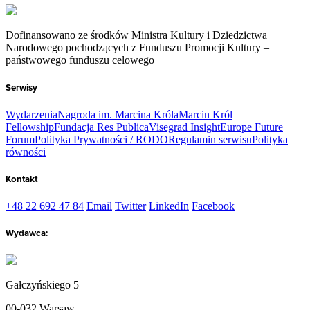
Dofinansowano ze środków Ministra Kultury i Dziedzictwa
Narodowego pochodzących z Funduszu Promocji Kultury –
państwowego funduszu celowego
Serwisy
Wydarzenia
Nagroda im. Marcina Króla
Marcin Król
Fellowship
Fundacja Res Publica
Visegrad Insight
Europe Future
Forum
Polityka Prywatności / RODO
Regulamin serwisu
Polityka
równości
Kontakt
+48 22 692 47 84
Email
Twitter
LinkedIn
Facebook
Wydawca:
Gałczyńskiego 5
00-032 Warsaw