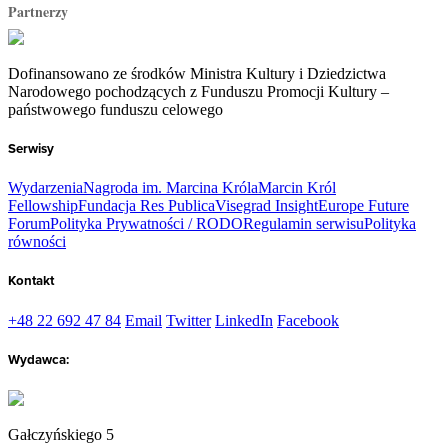
Partnerzy
Dofinansowano ze środków Ministra Kultury i Dziedzictwa
Narodowego pochodzących z Funduszu Promocji Kultury –
państwowego funduszu celowego
Serwisy
Wydarzenia
Nagroda im. Marcina Króla
Marcin Król
Fellowship
Fundacja Res Publica
Visegrad Insight
Europe Future
Forum
Polityka Prywatności / RODO
Regulamin serwisu
Polityka
równości
Kontakt
+48 22 692 47 84
Email
Twitter
LinkedIn
Facebook
Wydawca:
Gałczyńskiego 5