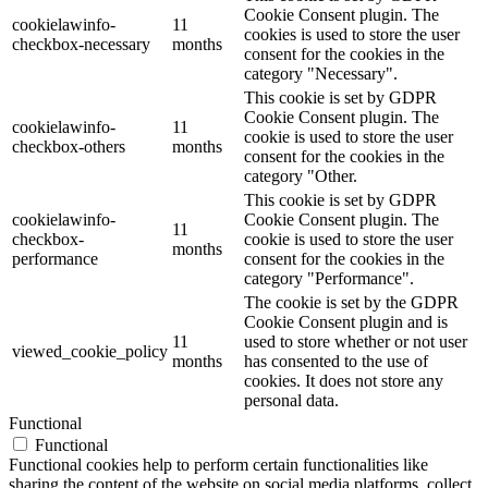
Cookie Consent plugin. The
cookielawinfo-
11
cookies is used to store the user
checkbox-necessary
months
consent for the cookies in the
category "Necessary".
This cookie is set by GDPR
Cookie Consent plugin. The
cookielawinfo-
11
cookie is used to store the user
checkbox-others
months
consent for the cookies in the
category "Other.
This cookie is set by GDPR
cookielawinfo-
Cookie Consent plugin. The
11
checkbox-
cookie is used to store the user
months
performance
consent for the cookies in the
category "Performance".
The cookie is set by the GDPR
Cookie Consent plugin and is
11
used to store whether or not user
viewed_cookie_policy
months
has consented to the use of
cookies. It does not store any
personal data.
Functional
Functional
Functional cookies help to perform certain functionalities like
sharing the content of the website on social media platforms, collect