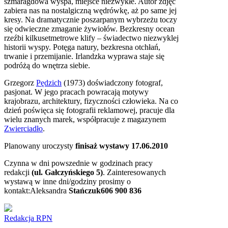
szmaragdowa wyspa, miejsce niezwykłe. Autor zdjęć
zabiera nas na nostalgiczną wędrówkę, aż po same jej
kresy. Na dramatycznie poszarpanym wybrzeżu toczy
się odwieczne zmaganie żywiołów. Bezkresny ocean
rzeźbi kilkusetmetrowe klify – świadectwo niezwyklej
historii wyspy. Potęga natury, bezkresna otchłań,
trwanie i przemijanie. Irlandzka wyprawa staje się
podróżą do wnętrza siebie.
Grzegorz
Pędzich
(1973) doświadczony fotograf,
pasjonat. W jego pracach powracają motywy
krajobrazu, architektury, fizyczności człowieka. Na co
dzień poświęca się fotografii reklamowej, pracuje dla
wielu znanych marek, współpracuje z magazynem
Zwierciadło
.
Planowany uroczysty
finisaż wystawy 17.06.2010
Czynna w dni powszednie w godzinach pracy
redakcji
(ul. Gałczyńskiego 5)
. Zainteresowanych
wystawą w inne dni/godziny prosimy o
kontakt:Aleksandra
Stańczuk
606 900 836
Redakcja RPN