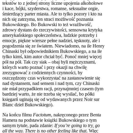
tekstów to z jednej strony liczne upojenia alkoholowe
i kace, bójki, szyderstwa, romanse, seksualne orgie,
śmierdzący parter miasta. Ale to tylko pozory i kto na
nich się zatrzyma, ten straci możliwość poznania
Bukowskiego. Bo Bukowski to też wrażliwość,
zdrowy dystans do rzeczywistości, sensowna krytyka
amerykańskiego społeczeństwa, ludzkie potrzeby i
emocje, piękne wiersze pełne nadziei, tęsknoty, ale i
pogodzenia się ze światem. Niewiadomo, na ile Henry
Chinaski był odpowiednikiem Bukowskiego, a na ile
tylko kimś, kim autor chciał być. Ponoć mniej więcej
pół na pół. Tak czy siak – obaj byli mężczyznami,
których warto poznać i przy okazji na chwilę
zrezygnować z codziennych czynności, by
oszczędzony czas wykorzystać na zastanowienie się
nad dystansem, nad sensem i nad tym, czy Chinaski
nie miał przypadkiem racji, przynajmniej czasem (tym
bardziej warto, że nie trzeba się wysilać, bo półki
księgarń uginają się od wydawanych przez Noir sur
Blanc dzieł Bukowskiego).
Na końcu filmu
Factotum
, nakręconego przez Benta
Hamera na podstawie książki Bukowskiego o tym
samym tytule, pada zdanie:
If you’re going to try, go
all the way. There is no other feeling like that
. Więc