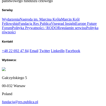
państwowego funduszu celowego
Serwisy
Wydarzenia
Nagroda im. Marcina Króla
Marcin Król
Fellowship
Fundacja Res Publica
Visegrad Insight
Europe Future
Forum
Polityka Prywatności / RODO
Regulamin serwisu
Polityka
równości
Kontakt
+48 22 692 47 84
Email
Twitter
LinkedIn
Facebook
Wydawca:
Gałczyńskiego 5
00-032 Warsaw
Poland
fundacja@res.publica.pl