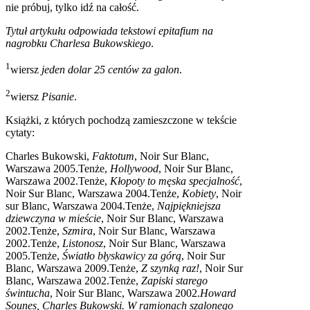
nie próbuj, tylko idź na całość.
Tytuł artykułu odpowiada tekstowi epitafium na
nagrobku Charlesa Bukowskiego
.
1
wiersz
jeden dolar 25 centów za galon
.
2
wiersz
Pisanie
.
Książki, z których pochodzą zamieszczone w tekście
cytaty:
Charles Bukowski,
Faktotum
, Noir Sur Blanc,
Warszawa 2005.Tenże,
Hollywood
, Noir Sur Blanc,
Warszawa 2002.Tenże,
Kłopoty to męska specjalność
,
Noir Sur Blanc, Warszawa 2004.Tenże,
Kobiety
, Noir
sur Blanc, Warszawa 2004.Tenże,
Najpiękniejsza
dziewczyna w mieście
, Noir Sur Blanc, Warszawa
2002.Tenże,
Szmira
, Noir Sur Blanc, Warszawa
2002.Tenże,
Listonosz
, Noir Sur Blanc, Warszawa
2005.Tenże,
Światło błyskawicy za górą
, Noir Sur
Blanc, Warszawa 2009.Tenże,
Z szynką raz!
, Noir Sur
Blanc, Warszawa 2002.Tenże,
Zapiski starego
świntucha
, Noir Sur Blanc, Warszawa 2002.
Howard
Sounes, Charles Bukowski. W ramionach szalonego