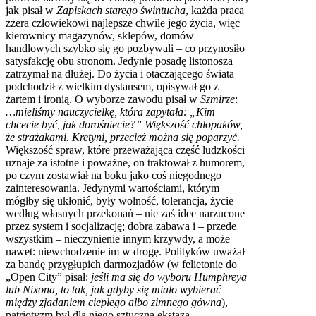
jak pisał w
Zapiskach starego świntucha
, każda praca
zżera człowiekowi najlepsze chwile jego życia, więc
kierownicy magazynów, sklepów, domów
handlowych szybko się go pozbywali – co przynosiło
satysfakcję obu stronom. Jedynie posadę listonosza
zatrzymał na dłużej. Do życia i otaczającego świata
podchodził z wielkim dystansem, opisywał go z
żartem i ironią. O wyborze zawodu pisał w
Szmirze
:
…mieliśmy nauczycielkę, która zapytała: „Kim
chcecie być, jak dorośniecie?” Większość chłopaków,
że strażakami. Kretyni, przecież można się poparzyć.
Większość spraw, które przeważająca część ludzkości
uznaje za istotne i poważne, on traktował z humorem,
po czym zostawiał na boku jako coś niegodnego
zainteresowania. Jedynymi wartościami, którym
mógłby się ukłonić, były wolność, tolerancja, życie
według własnych przekonań – nie zaś idee narzucone
przez system i socjalizację; dobra zabawa i – przede
wszystkim – nieczynienie innym krzywdy, a może
nawet: niewchodzenie im w drogę. Polityków uważał
za bandę przygłupich darmozjadów (w felietonie do
„Open City” pisał:
jeśli ma się do wyboru Humphreya
lub Nixona, to tak, jak gdyby się miało wybierać
między zjadaniem ciepłego albo zimnego gówna
),
patriotyzm był dla niego sztuczną ekstazą