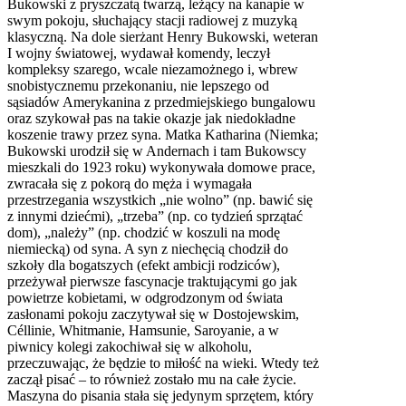
Bukowski z pryszczatą twarzą, leżący na kanapie w
swym pokoju, słuchający stacji radiowej z muzyką
klasyczną. Na dole sierżant Henry Bukowski, weteran
I wojny światowej, wydawał komendy, leczył
kompleksy szarego, wcale niezamożnego i, wbrew
snobistycznemu przekonaniu, nie lepszego od
sąsiadów Amerykanina z przedmiejskiego bungalowu
oraz szykował pas na takie okazje jak niedokładne
koszenie trawy przez syna. Matka Katharina (Niemka;
Bukowski urodził się w Andernach i tam Bukowscy
mieszkali do 1923 roku) wykonywała domowe prace,
zwracała się z pokorą do męża i wymagała
przestrzegania wszystkich „nie wolno” (np. bawić się
z innymi dziećmi), „trzeba” (np. co tydzień sprzątać
dom), „należy” (np. chodzić w koszuli na modę
niemiecką) od syna. A syn z niechęcią chodził do
szkoły dla bogatszych (efekt ambicji rodziców),
przeżywał pierwsze fascynacje traktującymi go jak
powietrze kobietami, w odgrodzonym od świata
zasłonami pokoju zaczytywał się w Dostojewskim,
Céllinie, Whitmanie, Hamsunie, Saroyanie, a w
piwnicy kolegi zakochiwał się w alkoholu,
przeczuwając, że będzie to miłość na wieki. Wtedy też
zaczął pisać – to również zostało mu na całe życie.
Maszyna do pisania stała się jedynym sprzętem, który