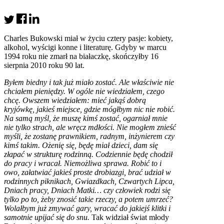
Charles Bukowski miał w życiu cztery pasje: kobiety,
alkohol, wyścigi konne i literaturę. Gdyby w marcu
1994 roku nie zmarł na białaczkę, skończyłby 16
sierpnia 2010 roku 90 lat.
Byłem biedny i tak już miało zostać. Ale właściwie nie
chciałem pieniędzy. W ogóle nie wiedziałem, czego
chcę. Owszem wiedziałem: mieć jakąś dobrą
kryjówkę, jakieś miejsce, gdzie mógłbym nic nie robić.
Na samą myśl, że muszę kimś zostać, ogarniał mnie
nie tylko strach, ale wręcz mdłości. Nie mogłem znieść
myśli, że zostanę prawnikiem, radnym, inżynierem czy
kimś takim. Ożenię się, będę miał dzieci, dam się
złapać w strukturę rodzinną. Codziennie będę chodził
do pracy i wracał. Niemożliwa sprawa. Robić to i
owo, załatwiać jakieś proste drobiazgi, brać udział w
rodzinnych piknikach, Gwiazdkach, Czwartych Lipca,
Dniach pracy, Dniach Matki… czy człowiek rodzi się
tylko po to, żeby znosić takie rzeczy, a potem umrzeć?
Wolałbym już zmywać gary, wracać do jakiejś klitki i
samotnie upijać się do snu.
Tak widział świat młody