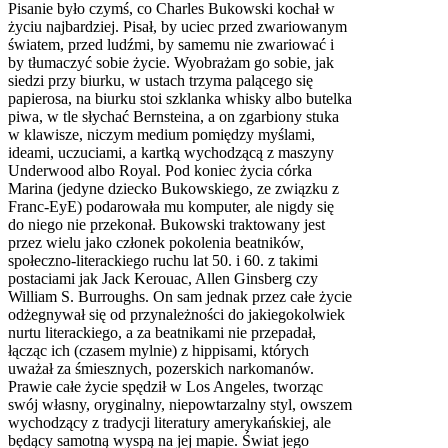
Pisanie było czymś, co Charles Bukowski kochał w
życiu najbardziej. Pisał, by uciec przed zwariowanym
światem, przed ludźmi, by samemu nie zwariować i
by tłumaczyć sobie życie. Wyobrażam go sobie, jak
siedzi przy biurku, w ustach trzyma palącego się
papierosa, na biurku stoi szklanka whisky albo butelka
piwa, w tle słychać Bernsteina, a on zgarbiony stuka
w klawisze, niczym medium pomiędzy myślami,
ideami, uczuciami, a kartką wychodzącą z maszyny
Underwood albo Royal. Pod koniec życia córka
Marina (jedyne dziecko Bukowskiego, ze związku z
Franc-EyE) podarowała mu komputer, ale nigdy się
do niego nie przekonał. Bukowski traktowany jest
przez wielu jako członek pokolenia beatników,
społeczno-literackiego ruchu lat 50. i 60. z takimi
postaciami jak Jack Kerouac, Allen Ginsberg czy
William S. Burroughs. On sam jednak przez całe życie
odżegnywał się od przynależności do jakiegokolwiek
nurtu literackiego, a za beatnikami nie przepadał,
łącząc ich (czasem mylnie) z hippisami, których
uważał za śmiesznych, pozerskich narkomanów.
Prawie całe życie spędził w Los Angeles, tworząc
swój własny, oryginalny, niepowtarzalny styl, owszem
wychodzący z tradycji literatury amerykańskiej, ale
będący samotną wyspą na jej mapie. Świat jego