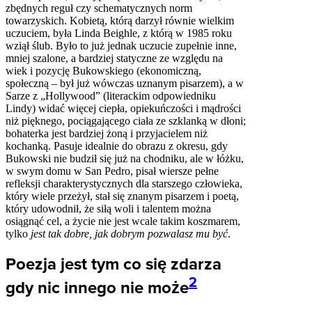
zbędnych reguł czy schematycznych norm
towarzyskich. Kobietą, którą darzył równie wielkim
uczuciem, była Linda Beighle, z którą w 1985 roku
wziął ślub. Było to już jednak uczucie zupełnie inne,
mniej szalone, a bardziej statyczne ze względu na
wiek i pozycję Bukowskiego (ekonomiczną,
społeczną – był już wówczas uznanym pisarzem), a w
Sarze z „Hollywood” (literackim odpowiedniku
Lindy) widać więcej ciepła, opiekuńczości i mądrości
niż pięknego, pociągającego ciała ze szklanką w dłoni;
bohaterka jest bardziej żoną i przyjacielem niż
kochanką. Pasuje idealnie do obrazu z okresu, gdy
Bukowski nie budził się już na chodniku, ale w łóżku,
w swym domu w San Pedro, pisał wiersze pełne
refleksji charakterystycznych dla starszego człowieka,
który wiele przeżył, stał się znanym pisarzem i poetą,
który udowodnił, że siłą woli i talentem można
osiągnąć cel, a życie nie jest wcale takim koszmarem,
tylko
jest tak dobre, jak dobrym pozwalasz mu być
.
Poezja jest tym co się zdarza
2
gdy nic innego nie może