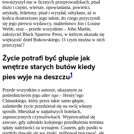
towarzyszył mu w licznych przeprowadzkach; pisał
dużo i często, wiersze, opowiadania, powieści,
artykuły, felietony, pisał i wysyłał, odsyłano, aż w
końcu dostrzeżono jego talent, do czego przyczynili
się jego pierwsi wydawcy, małżeństwo Jon i Louise
Webb, oraz – przede wszystkim – John Martin,
założyciel Black Sparrow Press, w którym ukazała się
większość dzieł Bukowskiego. O czym można w nich
przeczytać?
Życie potrafi być głupie jak
wnętrze starych butów kiedy
1
pies wyje na deszczu
Przede wszystkim o autorze, ukazanym za
pośrednictwem jego
alter ego
– Henry’ego
Chinaskiego, który przez takie samo głupie,
zaśmierdłe życie przedzierał się na swój własny
sposób. Mieszkał w najtańszych hotelach,
zapuszczonych czynszówkach. Wyprowadzał się
zawsze, gdy zabrakło kolejnego przedłużenia terminu
spłaty należności za wynajem. Czasem, gdy pustki w
portfelu dawały się we znaki, próbował pracować, ale,