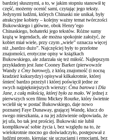
bardziej słusznymi, a to, w jakim stopniu stanowił tę
część, możemy ocenić sami, czytając jego teksty.
Jedynymi ludźmi, których Chinaski nie unikał, były
atrakcyjne kobiety – kolejny ważny temat twórczości
Bukowskiego i główne, obok Henry’ego
Chinaskiego, bohaterki jego tekstów. Różne sumy
krążą w legendach, ale można spokojnie założyć, że
kobiet miał wiele, przy czym „wiele” oznacza więcej
niż „bardzo dużo”. Najczęściej były to przelotne
znajomości, erotyczne opisy w książkach
Bukowskiego, ale zdarzała się też miłość. Najlepszym
przykładem jest Jane Cooney Barker (pierwowzór
Wandy z
Ćmy barowej
), z którą znajomość (i nocną
kradzież kukurydzy) opisywał kilkakrotnie, której
śmierć bardzo przeżył i której poświęcił jedne ze
swych najpiękniejszych wierszy:
Ćma barowa
i
Dla
Jane, z całą miłością, której było za mało
. W jednej z
pierwszych scen filmu Mickey Rourke, który świetnie
wcielił się w postać Bukowskiego, daje nowo
poznanej Faye Dunaway, grającej Wandę, klucz do
swego mieszkania, a na jej zdziwienie odpowiada, że
jej ufa, bo tak jest prościej. Bukowski nie lubił
komplikować sobie życia i, bez względu na to, że
wielokrotnie mocno go doświadczyło, postępował z
ludźmi prosto, kierując się uczuciami i emocjami, bez