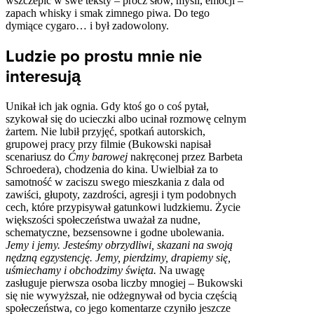
wszczepić w swe teksty – prócz słów, myśli, emocji –
zapach whisky i smak zimnego piwa. Do tego
dymiące cygaro… i był zadowolony.
Ludzie po prostu mnie nie
interesują
Unikał ich jak ognia. Gdy ktoś go o coś pytał,
szykował się do ucieczki albo ucinał rozmowę celnym
żartem. Nie lubił przyjęć, spotkań autorskich,
grupowej pracy przy filmie (Bukowski napisał
scenariusz do
Ćmy barowej
nakręconej przez Barbeta
Schroedera), chodzenia do kina. Uwielbiał za to
samotność w zaciszu swego mieszkania z dala od
zawiści, głupoty, zazdrości, agresji i tym podobnych
cech, które przypisywał gatunkowi ludzkiemu. Życie
większości społeczeństwa uważał za nudne,
schematyczne, bezsensowne i godne ubolewania.
Jemy i jemy. Jesteśmy obrzydliwi, skazani na swoją
nędzną egzystencję. Jemy, pierdzimy, drapiemy się,
uśmiechamy i obchodzimy święta.
Na uwagę
zasługuje pierwsza osoba liczby mnogiej – Bukowski
się nie wywyższał, nie odżegnywał od bycia częścią
społeczeństwa, co jego komentarze czyniło jeszcze